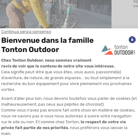
ag
se
e, prendetevi un momento per apprezzare i vantaggi di questa
migliorare la condizione cardiovascolare
e di
rafforzare le
a regolare, ideale per
inserire movimento nella routine
anche
ttimo modo per scaricare lo stress: arriverete in ufficio più
 spalle le tensioni della giornata.
 fare meglio. La bici non consuma carburante, la manutenzione è
 pubblici. Insomma, il vélotaf è un investimento per voi, per il