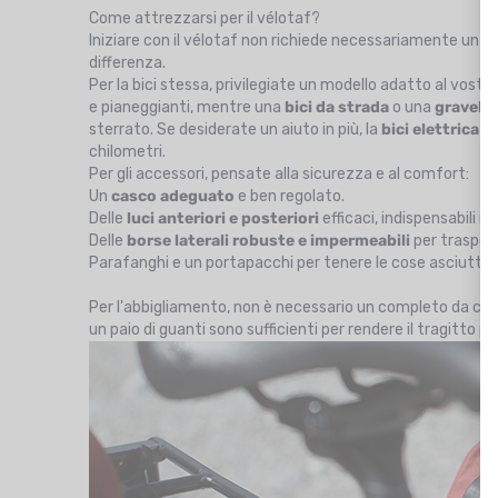
Come attrezzarsi per il vélotaf?
Iniziare con il vélotaf non richiede necessariamente un 
differenza.
Per la bici stessa, privilegiate un modello adatto al vostr
e pianeggianti, mentre una
bici da strada
o una
gravel
sa
sterrato. Se desiderate un aiuto in più, la
bici elettrica
è 
chilometri.
Per gli accessori, pensate alla sicurezza e al comfort:
Un
casco adeguato
e ben regolato.
Delle
luci anteriori e posteriori
efficaci, indispensabili i
Delle
borse laterali robuste e impermeabili
per trasport
Parafanghi e un portapacchi per tenere le cose asciutte 
Per l'abbigliamento, non è necessario un completo da cicl
un paio di guanti sono sufficienti per rendere il tragitto pia