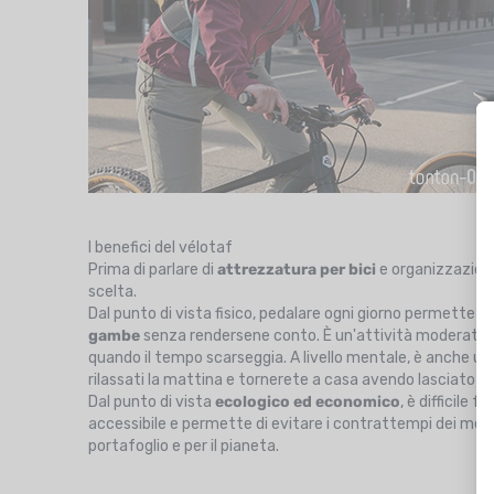
I benefici del vélotaf
Prima di parlare di
attrezzatura per bici
e organizzazion
scelta.
Dal punto di vista fisico, pedalare ogni giorno permette di
gambe
senza rendersene conto. È un'attività moderata m
quando il tempo scarseggia. A livello mentale, è anche un o
rilassati la mattina e tornerete a casa avendo lasciato alle
Dal punto di vista
ecologico ed economico
, è difficile
accessibile e permette di evitare i contrattempi dei mezzi
portafoglio e per il pianeta.