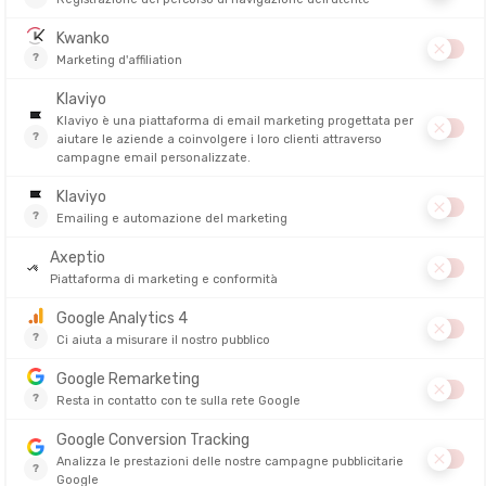
i giorno
è tutt'altra cosa. Bisogna imparare a
gestire il meteo, il
da più corta non è la più piacevole: una piccola deviazione su una
pista
 fluido e sicuro. Poi viene la logistica: dove parcheggiare la bici? È
 lucchetto di alta qualità per lasciarla all'esterno?
 caffè appena arriva, chi si cambia non appena posa la bici.
ragitto diventi un momento piacevole anziché un obbligo.
 azzurro e sole. Ma con un minimo di preparazione, anche pioggia o