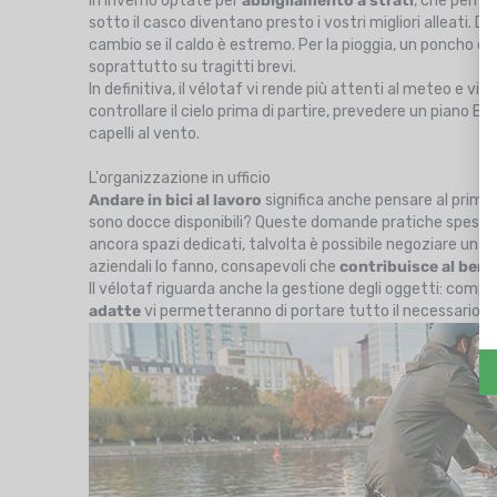
In inverno optate per
abbigliamento a strati
, che perme
sotto il casco diventano presto i vostri migliori alleati. 
cambio se il caldo è estremo. Per la pioggia, un poncho o
soprattutto su tragitti brevi.
In definitiva, il vélotaf vi rende più attenti al meteo e vi 
controllare il cielo prima di partire, prevedere un piano B 
capelli al vento.
L'organizzazione in ufficio
Andare in bici al lavoro
significa anche pensare al prima e
sono docce disponibili? Queste domande pratiche spesso d
ancora spazi dedicati, talvolta è possibile negoziare un lo
aziendali lo fanno, consapevoli che
contribuisce al bene
Il vélotaf riguarda anche la gestione degli oggetti: compu
adatte
vi permetteranno di portare tutto il necessario se