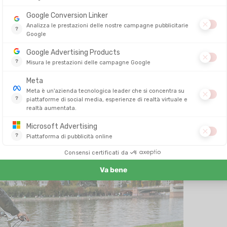
tte di regolare la temperatura senza sudare troppo. Guanti e cuffia
D'estate portate con voi indumenti per rinfrescarvi e magari un
 una giacca tecnica spesso bastano per restare asciutti,
insegna ad anticiparlo. Diventa quasi un gioco di strategia:
in caso di temporale o godersi una bella giornata primaverile con i
 al dopo. Dove riporre la bici? È possibile cambiarsi sul posto? Ci
eterminano il successo dell'iniziativa. Se la vostra azienda non ha
cale, un rastrelliera o anche una piccola doccia. Sempre più realtà
ssere dei dipendenti
.
ter, pratiche, pranzo. Uno
zaino ergonomico
o delle
borse laterali
nza fatica e senza sbilanciare la guida.