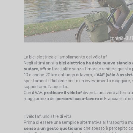
La bici elettrica e l'ampliamento del vélotaf
Negli ultimi anni la
bici elettrica ha dato nuovo slancio 
sudare
, affrontare salite senza timore e rendere questa 
10 o anche 20 km dal luogo di lavoro, il
VAE (vélo à assist
spostamenti. Richiede certo un investimento maggiore, ma e
supportarne l'acquisto.
Con il VAE,
praticare il vélotaf
diventa una vera alternati
maggioranza dei
percorsi casa-lavoro
in Francia è infer
Il vélotaf, uno stile di vita
Prima di essere una semplice alternativa ai trasporti a mot
senso a un gesto quotidiano
che spesso è percepito co