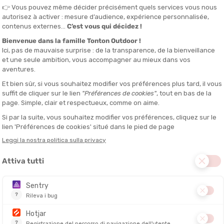
grande budget, ma alcuni equipaggiamenti chiave faranno la
o uso. Una
bicicletta da città robusta
è perfetta per tragitti brevi
rà ideale se percorrete distanze più lunghe o alternate asfalto e
un'opzione formidabile per arrivare riposati, anche dopo diversi
n inverno come in estate.
are i vostri oggetti in tutta serenità.
e senza fatica.
ista. Una
giacca impermeabile
, un pantalone adatto alla pioggia e
cevole anche in condizioni difficili!