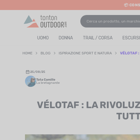
📦 CON
o content
UOMO
DONNA
TRAIL / CORSA
ESCURSI
HOME
BLOG
ISPIRAZIONE SPORT E NATURA
VÉLOTAF :
25/08/25
Tata Camille
La bretagnarde
VÉLOTAF : LA RIVOLUZ
TUTT