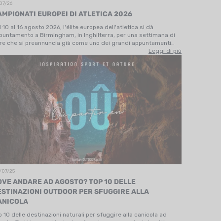
07/26
AMPIONATI EUROPEI DI ATLETICA 2026
l 10 al 16 agosto 2026, l'élite europea dell'atletica si dà
puntamento a Birmingham, in Inghilterra, per una settimana di
re che si preannuncia già come uno dei grandi appuntamenti
ortivi dell'estate. Dopo il ritiro della candidatura di Budapest, è
Leggi di più
Alexander…
/07/25
OVE ANDARE AD AGOSTO? TOP 10 DELLE
ESTINAZIONI OUTDOOR PER SFUGGIRE ALLA
ANICOLA
p 10 delle destinazioni naturali per sfuggire alla canicola ad