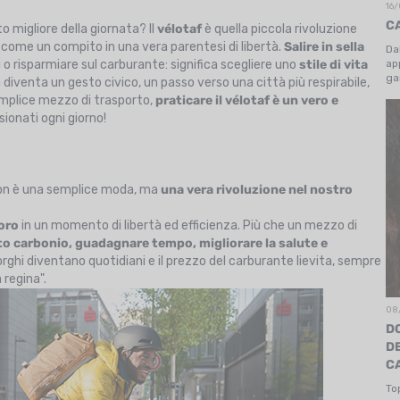
16/
C
 migliore della giornata? Il
vélotaf
è quella piccola rivoluzione
ome un compito in una vera parentesi di libertà.
Salire in sella
Da
ap
i o risparmiare sul carburante: significa scegliere uno
stile di vita
ga
 diventa un gesto civico, un passo verso una città più respirabile,
sp
emplice mezzo di trasporto,
praticare il vélotaf è un vero e
l'
onati ogni giorno!
 non è una semplice moda, ma
una vera rivoluzione nel nostro
oro
in un momento di libertà ed efficienza. Più che un mezzo di
tto carbonio, guadagnare tempo, migliorare la salute e
orghi diventano quotidiani e il prezzo del carburante lievita, sempre
a regina".
08
D
D
C
To