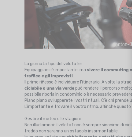
La giornata tipo del vélotafer
Equipaggiarsi è importante, ma
vivere il commuting ogn
traffico e gli imprevisti
.
Il primo riflesso è individuare l'itinerario. A volte la stra
ciclabile o una via verde
può rendere il percorso molto più
possibile riporla in condominio o è necessario prevedere un
Piano piano svilupperete i vostri rituali. C'è chi prende un
L'importante è trovare il vostro ritmo, affinché questo t
Gestire il meteo e le stagioni
Non illudiamoci: il vélotaf non è sempre sinonimo di cielo
freddo non saranno un ostacolo insormontabile.