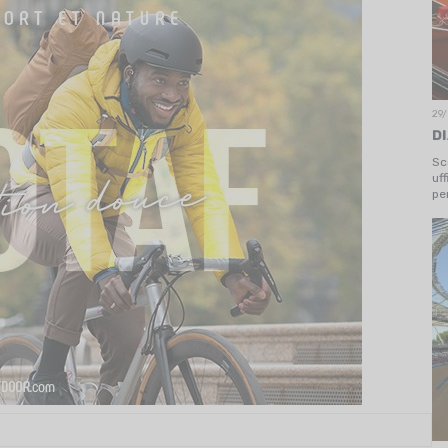
29/
D
Sc
uf
pe