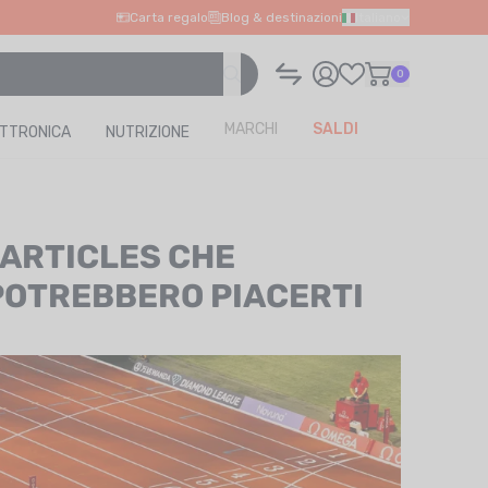
Carta regalo
Blog & destinazioni
Italiano
0
MARCHI
SALDI
ETTRONICA
NUTRIZIONE
I ARTICLES CHE
POTREBBERO PIACERTI