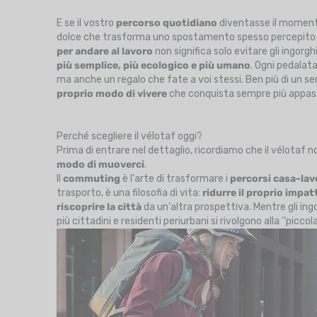
E se il vostro
percorso quotidiano
diventasse il momento
dolce che trasforma uno spostamento spesso percepito c
per andare al lavoro
non significa solo evitare gli ingorgh
più semplice, più ecologico e più umano
. Ogni pedalata
ma anche un regalo che fate a voi stessi. Ben più di un s
proprio modo di vivere
che conquista sempre più appassi
Perché scegliere il vélotaf oggi?
Prima di entrare nel dettaglio, ricordiamo che il vélotaf
modo di muoverci
.
Il
commuting
è l'arte di trasformare i
percorsi casa-lav
trasporto, è una filosofia di vita:
ridurre il proprio impa
riscoprire la città
da un'altra prospettiva. Mentre gli ing
più cittadini e residenti periurbani si rivolgono alla ‘‘piccol