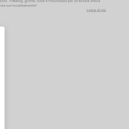
osto. Trekking, grotte, isole e freschezza per un’estate attiva
nza surriscaldamento!
Leggi di più