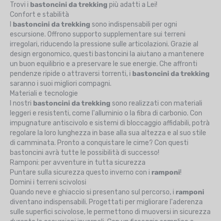
Trovi i
bastoncini da trekking
più adatti a Lei!
Confort e stabilità
I
bastoncini da trekking
sono indispensabili per ogni
escursione. Offrono supporto supplementare sui terreni
irregolari, riducendo la pressione sulle articolazioni. Grazie al
design ergonomico, questi bastoncini la aiutano a mantenere
un buon equilibrio e a preservare le sue energie. Che affronti
pendenze ripide o attraversi torrenti, i
bastoncini da trekking
saranno i suoi migliori compagni.
Materiali e tecnologie
I nostri
bastoncini da trekking
sono realizzati con materiali
leggeri e resistenti, come l'alluminio o la fibra di carbonio. Con
impugnature antiscivolo e sistemi di bloccaggio affidabili, potrà
regolare la loro lunghezza in base alla sua altezza e al suo stile
di camminata. Pronto a conquistare le cime? Con questi
bastoncini avrà tutte le possibilità di successo!
Ramponi: per avventure in tutta sicurezza
Puntare sulla sicurezza questo inverno con i
ramponi
!
Domini i terreni scivolosi
Quando neve e ghiaccio si presentano sul percorso, i
ramponi
diventano indispensabili. Progettati per migliorare l'aderenza
sulle superfici scivolose, le permettono di muoversi in sicurezza