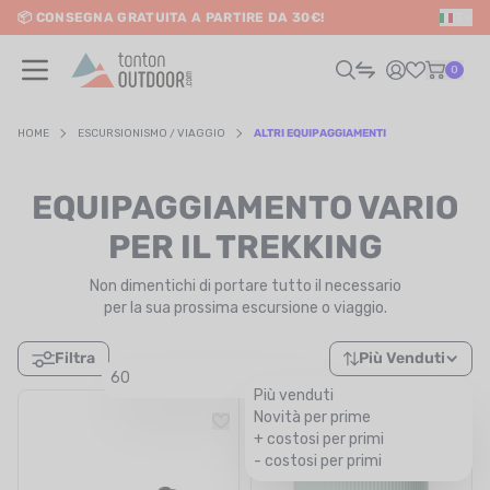
📦 CONSEGNA GRATUITA A PARTIRE DA 30€!
IT
o content
0
HOME
ESCURSIONISMO / VIAGGIO
ALTRI EQUIPAGGIAMENTI
UOMO
EQUIPAGGIAMENTO VARIO
DONNA
PER IL TREKKING
Non dimentichi di portare tutto il necessario
RAIL / CORSA
per la sua prossima escursione o viaggio.
SCURSIONISMO / VIAGGIO
Filtra
Più Venduti
60
RIATHLON / NUOTO
Più venduti
Novità per prime
LTRI SPORT
+ costosi per primi
- costosi per primi
ELETTRONICA