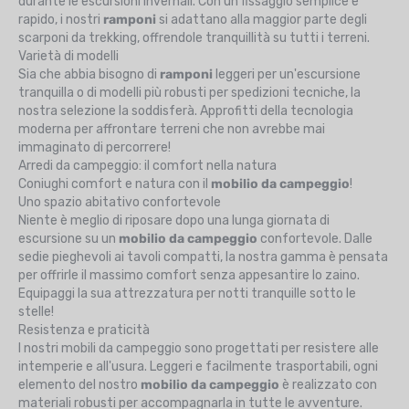
durante le escursioni invernali. Con un fissaggio semplice e
rapido, i nostri
ramponi
si adattano alla maggior parte degli
scarponi da trekking, offrendole tranquillità su tutti i terreni.
Varietà di modelli
Sia che abbia bisogno di
ramponi
leggeri per un'escursione
tranquilla o di modelli più robusti per spedizioni tecniche, la
nostra selezione la soddisferà. Approfitti della tecnologia
moderna per affrontare terreni che non avrebbe mai
immaginato di percorrere!
Arredi da campeggio: il comfort nella natura
Coniughi comfort e natura con il
mobilio da campeggio
!
Uno spazio abitativo confortevole
Niente è meglio di riposare dopo una lunga giornata di
escursione su un
mobilio da campeggio
confortevole. Dalle
sedie pieghevoli ai tavoli compatti, la nostra gamma è pensata
per offrirle il massimo comfort senza appesantire lo zaino.
Equipaggi la sua attrezzatura per notti tranquille sotto le
stelle!
Resistenza e praticità
I nostri mobili da campeggio sono progettati per resistere alle
intemperie e all'usura. Leggeri e facilmente trasportabili, ogni
elemento del nostro
mobilio da campeggio
è realizzato con
materiali robusti per accompagnarla in tutte le avventure.