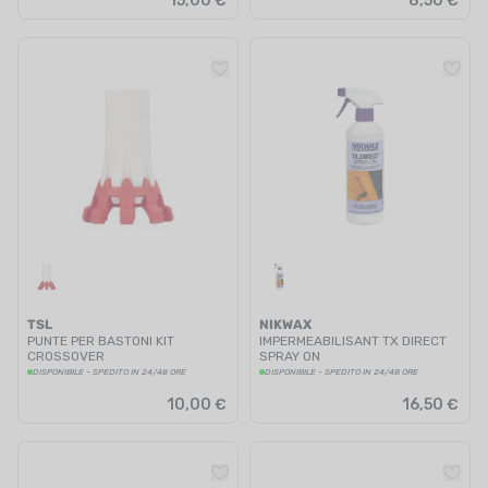
15,00 €
8,50 €
TSL
NIKWAX
PUNTE PER BASTONI KIT
IMPERMEABILISANT TX DIRECT
CROSSOVER
SPRAY ON
DISPONIBILE - SPEDITO IN 24/48 ORE
DISPONIBILE - SPEDITO IN 24/48 ORE
10,00 €
16,50 €