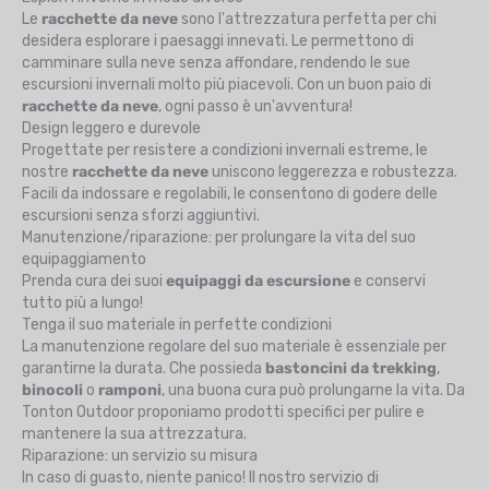
Le
racchette da neve
sono l'attrezzatura perfetta per chi
desidera esplorare i paesaggi innevati. Le permettono di
camminare sulla neve senza affondare, rendendo le sue
escursioni invernali molto più piacevoli. Con un buon paio di
racchette da neve
, ogni passo è un'avventura!
Design leggero e durevole
Progettate per resistere a condizioni invernali estreme, le
nostre
racchette da neve
uniscono leggerezza e robustezza.
Facili da indossare e regolabili, le consentono di godere delle
escursioni senza sforzi aggiuntivi.
Manutenzione/riparazione: per prolungare la vita del suo
equipaggiamento
Prenda cura dei suoi
equipaggi da escursione
e conservi
tutto più a lungo!
Tenga il suo materiale in perfette condizioni
La manutenzione regolare del suo materiale è essenziale per
garantirne la durata. Che possieda
bastoncini da trekking
,
binocoli
o
ramponi
, una buona cura può prolungarne la vita. Da
Tonton Outdoor proponiamo prodotti specifici per pulire e
mantenere la sua attrezzatura.
Riparazione: un servizio su misura
In caso di guasto, niente panico! Il nostro servizio di