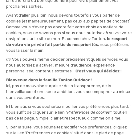
TSL
TSL
BÂTONS DE RANDONNÉE
KIT MANOPOLE AIR MAGNETIC
COUNTRY ALU 3 LIGHT
DISPONIBILE - SPEDITO IN 24/48 ORE
DISPONIBILE - SPEDITO IN 24/48 ORE
50,00 €
35,00 €