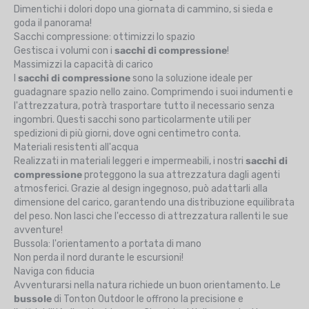
Dimentichi i dolori dopo una giornata di cammino, si sieda e
goda il panorama!
Sacchi compressione: ottimizzi lo spazio
Gestisca i volumi con i
sacchi di compressione
!
Massimizzi la capacità di carico
I
sacchi di compressione
sono la soluzione ideale per
guadagnare spazio nello zaino. Comprimendo i suoi indumenti e
l'attrezzatura, potrà trasportare tutto il necessario senza
ingombri. Questi sacchi sono particolarmente utili per
spedizioni di più giorni, dove ogni centimetro conta.
Materiali resistenti all'acqua
Realizzati in materiali leggeri e impermeabili, i nostri
sacchi di
compressione
proteggono la sua attrezzatura dagli agenti
atmosferici. Grazie al design ingegnoso, può adattarli alla
dimensione del carico, garantendo una distribuzione equilibrata
del peso. Non lasci che l'eccesso di attrezzatura rallenti le sue
avventure!
Bussola: l'orientamento a portata di mano
Non perda il nord durante le escursioni!
Naviga con fiducia
Avventurarsi nella natura richiede un buon orientamento. Le
bussole
di Tonton Outdoor le offrono la precisione e