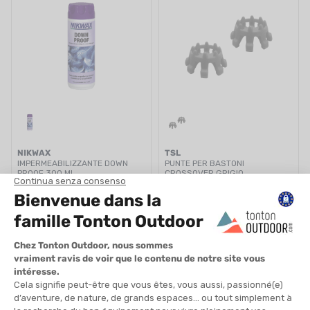
NIKWAX
TSL
IMPERMEABILIZZANTE DOWN
PUNTE PER BASTONI
PROOF 300 ML
CROSSOVER GRIGIO
DISPONIBILE - SPEDITO IN 24/48 ORE
DISPONIBILE - SPEDITO IN 24/48 ORE
15,00 €
5,00 €