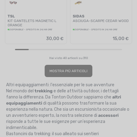
TSL
SIDAS
KIT GANTELETS MAGNETIC L
ASCIUGA-SCARPE CEDAR WOOD
ORANGE
DISPONIBILE - SPEDITO IN 24/48 ORE
DISPONIBILE - SPEDITO IN 24/48 ORE
30,00 €
15,00 €
Hai visto 40 articoli su 310
MOSTRA PIÙ ARTICOLI
Altri equipaggiamenti: l'essenziale per le sue avventure
Nel mondo del
trekking
e delle attività outdoor, i dettagli
fanno la differenza. Da Tonton Outdoor sappiamo che
altri
equipaggiamenti
di qualità possono trasformare la sua
esperienza nella natura. Che sia un escursionista occasionale o
un avventuriero esperto, la nostra selezione di
accessori
risponde a tutte le sue esigenze per un'esperienza
indimenticabile.
Bastoncini da trekking: il suo alleato sui sentieri