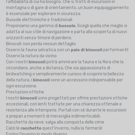
l'affidabilità di cui ha bisogno. Che si tratti di escursioni in
montagna o di gare di orientamento, un buon equipaggiamento
è essenziale per esplorare in sicurezza.
Bussole elettroniche e tradizionali
Proponiamo una gamma di
bussole
. Scegli quella che meglio si
adatta al suo stile di navigazione e parta alla scoperta di nuovi
orizzonti senza timore di perdersi.
Binocoli: non perda nessun dettaglio
Osservi la fauna selvatica con un
paio di binocoli
performanti!
Osservi la natura da vicino
Con i nostri
binocoli
potrà ammirare la fauna e la flora che la
circondano, anche a distanza. Che sia appassionato di
birdwatching o semplicemente curioso di scoprire la bellezza
della natura, i
binocoli
sono un accessorio indispensabile per
ogni escursione.
Prestazioni ottiche
I nostri
binocoli
sono progettati per offrire prestazioni ottiche
eccezionali, con lenti trattate per una chiarezza ottimale e
resistenza alle intemperie. Portali con sé durante le escursioni
e prepari a momenti di meraviglia indimenticabili.
Racchette da neve: salga alla conquista delle cime
Calzi le
racchette
quest'inverno, nulla la fermerà!
Esplori l'inverno in modo diverso