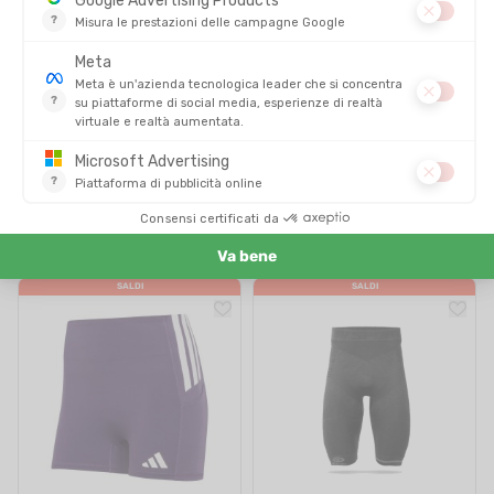
ON
ADIDAS
CORSARO PERFORMANCE
PANTALONCINI 1/4 OPTIME 3
LUNGO DONNA
STRIPES DONNA
DISPONIBILE - SPEDITO IN 24/48 ORE
DISPONIBILE - SPEDITO IN 24/48 ORE
70,00 €
45,00 €
-36%
-36%
44,90 €
28,90 €
SALDI
SALDI