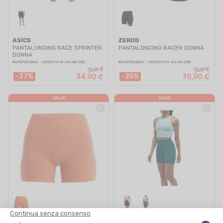
ASICS
ZEROD
PANTALONCINO RACE SPRINTER
PANTALONCINO RACER DONNA
DONNA
DISPONIBILE - SPEDITO IN 24/48 ORE
DISPONIBILE - SPEDITO IN 24/48 ORE
55,00 €
95,00 €
-37%
-25%
34,90 €
70,90 €
SALDI
SALDI