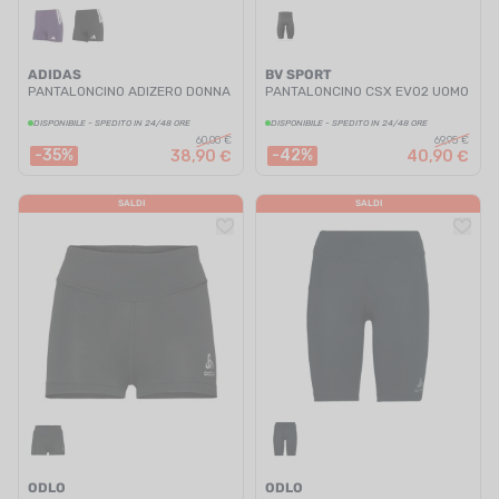
ADIDAS
BV SPORT
PANTALONCINO ADIZERO DONNA
PANTALONCINO CSX EVO2 UOMO
DISPONIBILE - SPEDITO IN 24/48 ORE
DISPONIBILE - SPEDITO IN 24/48 ORE
60,00 €
69,95 €
-35%
-42%
38,90 €
40,90 €
SALDI
SALDI
ODLO
ODLO