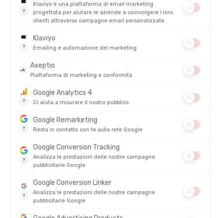
ADIDAS
HOKA
PANTALONCINO ADIZERO BOOTY
CORSARO SKYBREEZE DONNA
DONNA
DISPONIBILE - SPEDITO IN 24/48 ORE
DISPONIBILE - SPEDITO IN 24/48 ORE
30,00 €
120,00 €
-37%
-30%
18,90 €
83,90 €
SALDI
SALDI