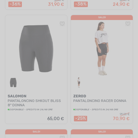
50,00 €
40,00 €
-36%
-38%
31,90 €
24,90 €
SALDI
SALOMON
ZEROD
PANTALONCINO SHKOUT BLISS
PANTALONCINO RACER DONNA
8" DONNA
DISPONIBILE - SPEDITO IN 24/48 ORE
DISPONIBILE - SPEDITO IN 24/48 ORE
95,00 €
-25%
65,00 €
70,90 €
SALDI
SALDI