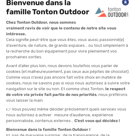
ICEBREAKER
HOKA
PANTALONCINI MISTO MERINO
PANTALONCINO NOVAFLY KNIT
260 ZONEKNIT SENZA CUCITURE
6IN DONNA
4 DONNA
DISPONIBILE - SPEDITO IN 24/48 ORE
DISPONIBILE - SPEDITO IN 24/48 ORE
89,95 €
60,00 €
-27%
-39%
65,90 €
36,90 €
SALDI
SALDI
SALOMON
ON
PANTALONCINO SHAKEOUT CORE
PANTALONCINO ADERENTE ZERO
6" DONNA
SHORT DONNA
DISPONIBILE - SPEDITO IN 24/48 ORE
DISPONIBILE - SPEDITO IN 24/48 ORE
55,00 €
90,00 €
-37%
-36%