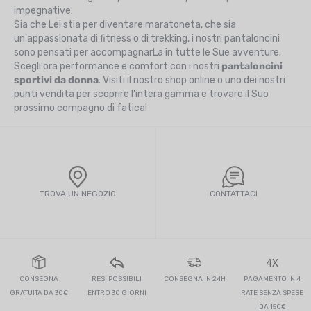
impegnative.
Sia che Lei stia per diventare maratoneta, che sia
un'appassionata di fitness o di trekking, i nostri pantaloncini
sono pensati per accompagnarLa in tutte le Sue avventure.
Scegli ora performance e comfort con i nostri
pantaloncini
sportivi da donna
. Visiti il nostro shop online o uno dei nostri
punti vendita per scoprire l'intera gamma e trovare il Suo
prossimo compagno di fatica!
TROVA UN NEGOZIO
CONTATTACI
4X
CONSEGNA
RESI POSSIBILI
CONSEGNA IN 24H
PAGAMENTO IN 4
GRATUITA DA 30€
ENTRO 30 GIORNI
RATE SENZA SPESE
DA 150€