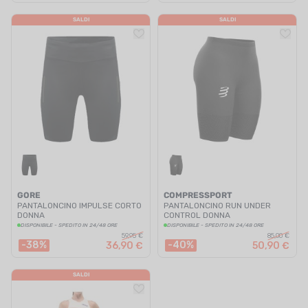
SALDI
SALDI
GORE
COMPRESSPORT
PANTALONCINO IMPULSE CORTO
PANTALONCINO RUN UNDER
DONNA
CONTROL DONNA
DISPONIBILE - SPEDITO IN 24/48 ORE
DISPONIBILE - SPEDITO IN 24/48 ORE
59,95 €
85,00 €
-38%
-40%
36,90 €
50,90 €
SALDI