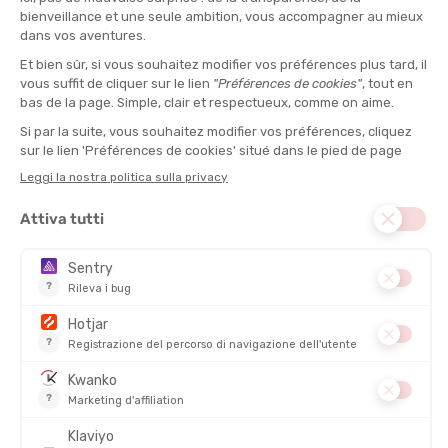
34,90 €
57,90 €
SALDI
SALDI
ASICS
HOKA
PANTALONCINO FUJITRAIL ELITE
PANTALONCINO ELARO 12.7 CM
SPRINTER DONNA
DONNA
DISPONIBILE - SPEDITO IN 24/48 ORE
DISPONIBILE - SPEDITO IN 24/48 ORE
75,00 €
55,00 €
-36%
-46%
47,90 €
29,90 €
SALDI
SALDI