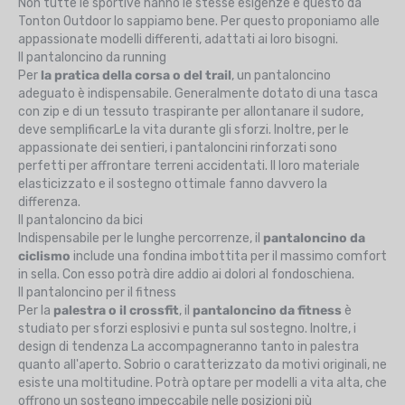
Non tutte le sportive hanno le stesse esigenze e questo da
Tonton Outdoor lo sappiamo bene. Per questo proponiamo alle
appassionate modelli differenti, adattati ai loro bisogni.
Il pantaloncino da running
Per
la pratica della corsa o del trail
, un pantaloncino
adeguato è indispensabile. Generalmente dotato di una tasca
con zip e di un tessuto traspirante per allontanare il sudore,
deve semplificarLe la vita durante gli sforzi. Inoltre, per le
appassionate dei sentieri, i pantaloncini rinforzati sono
perfetti per affrontare terreni accidentati. Il loro materiale
elasticizzato e il sostegno ottimale fanno davvero la
differenza.
Il pantaloncino da bici
Indispensabile per le lunghe percorrenze, il
pantaloncino da
ciclismo
include una fondina imbottita per il massimo comfort
in sella. Con esso potrà dire addio ai dolori al fondoschiena.
Il pantaloncino per il fitness
Per la
palestra o il crossfit
, il
pantaloncino da fitness
è
studiato per sforzi esplosivi e punta sul sostegno. Inoltre, i
design di tendenza La accompagneranno tanto in palestra
quanto all'aperto. Sobrio o caratterizzato da motivi originali, ne
esiste una moltitudine. Potrà optare per modelli a vita alta, che
offrono un sostegno impeccabile nelle posizioni più