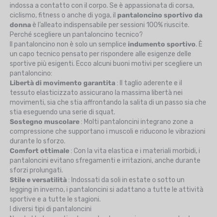
indossa a contatto con il corpo. Se è appassionata di corsa,
ciclismo, fitness o anche di yoga, il
pantaloncino sportivo da
donna
è l’alleato indispensabile per sessioni 100% riuscite.
Perché scegliere un pantaloncino tecnico?
Il pantaloncino non è solo un semplice
indumento sportivo
. È
un capo tecnico pensato per rispondere alle esigenze delle
sportive più esigenti. Ecco alcuni buoni motivi per scegliere un
pantaloncino:
Libertà di movimento garantita
: Il taglio aderente e il
tessuto elasticizzato assicurano la massima libertà nei
movimenti, sia che stia affrontando la salita di un passo sia che
stia eseguendo una serie di squat.
Sostegno muscolare
: Molti pantaloncini integrano zone a
compressione che supportano i muscoli e riducono le vibrazioni
durante lo sforzo.
Comfort ottimale
: Con la vita elastica e i materiali morbidi, i
pantaloncini evitano sfregamenti e irritazioni, anche durante
sforzi prolungati.
Stile e versatilità
: Indossati da soli in estate o sotto un
legging in inverno, i pantaloncini si adattano a tutte le attività
sportive e a tutte le stagioni.
I diversi tipi di pantaloncini