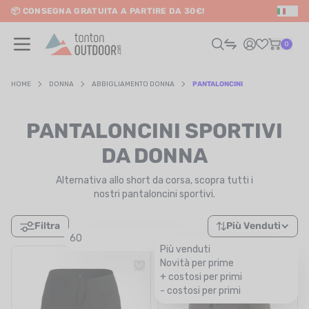
📦 CONSEGNA GRATUITA A PARTIRE DA 30€!
IT
o content
0
HOME
DONNA
ABBIGLIAMENTO DONNA
PANTALONCINI
UOMO
PANTALONCINI SPORTIVI
DONNA
DA DONNA
Alternativa allo short da corsa, scopra tutti i
RAIL / CORSA
nostri pantaloncini sportivi.
SCURSIONISMO / VIAGGIO
Filtra
Più Venduti
60
RIATHLON / NUOTO
Più venduti
Novità per prime
ECO-PROGETTATO
LTRI SPORT
+ costosi per primi
- costosi per primi
ELETTRONICA