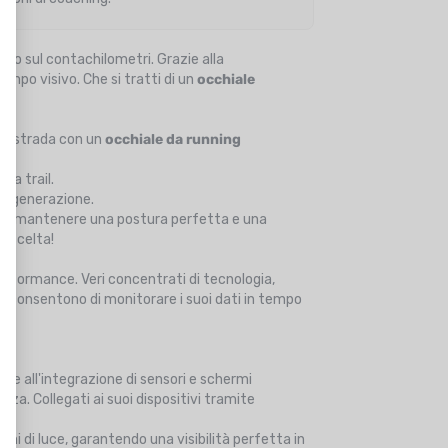
gio o sul contachilometri. Grazie alla
mpo visivo. Che si tratti di un
occhiale
alla strada con un
occhiale da running
da trail.
ma generazione.
e di mantenere una postura perfetta e una
a scelta!
formance. Veri concentrati di tecnologia,
e, consentono di monitorare i suoi dati in tempo
azie all'integrazione di sensori e schermi
nza. Collegati ai suoi dispositivi tramite
ni di luce, garantendo una visibilità perfetta in