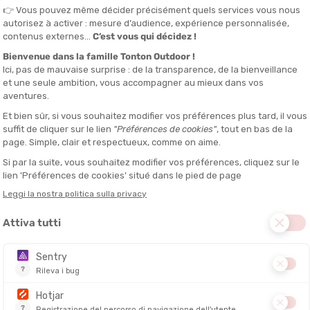
zio della sua performance
vi connessi
. Finito il tempo in cui doveva abbassare gli occhi sull'orolo
uoi dati di allenamento appaiono in tempo reale direttamente nel suo ca
a marcia superiore.
potenza, il battito cardiaco e la distanza senza distogliere lo sguardo d
mbiente circostante, particolarmente in gruppo o su percorsi tecnici 
mente sulle lenti con i nostri modelli di
occhiali connessi GPS
di ulti
hanger per le ripetute o la gestione del passo in maratona. Permett
ibilità Bluetooth/ANT+ con i suoi sensori attuali prima di effettuare l
rmance e tecnologia
a nuova generazione di equipaggiamento che unisce innovazione e per
erienza immersiva e intelligente. Grazie alle loro funzionalità avanzat
bilità ottimale, sia sotto il sole che in condizioni di luce variabile.
cchiali sportivi classici
. Diventano un vero alleato per gli sportivi gr
 dati essenziali: velocità, frequenza cardiaca, distanza percorsa o pote
ardo dal suo obiettivo.
Montature ultra-leggere e lenti fotocromatiche si adattano alle variazio