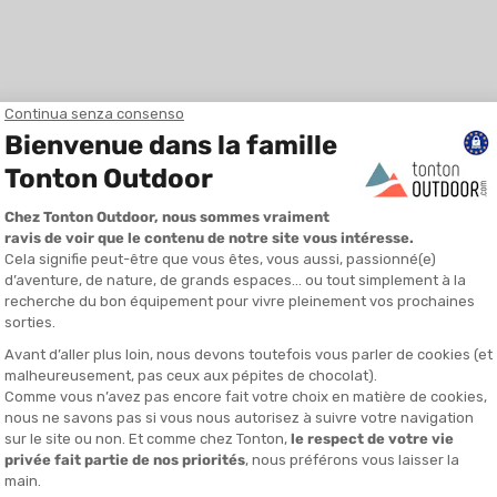
o delle prestazioni mostrando i dati direttamente sulla lente. Per otti
a su tre assi tecnologici :
delle sue metriche (velocità, distanza, dislivello) direttamente nel su
 a frecce per seguire i suoi tracciati GPX senza consultare l'orologio o 
ne immediata con i suoi sensori di potenza, fasce cardiache e applica