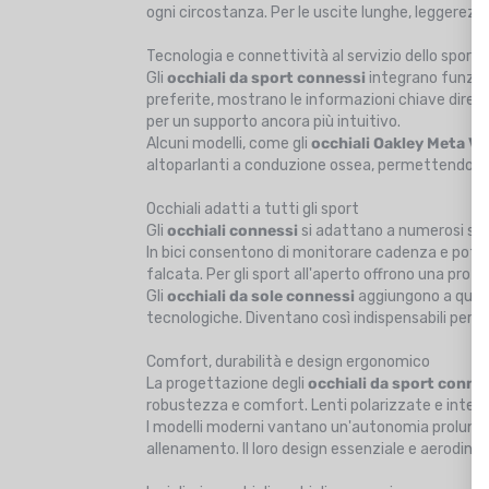
ogni circostanza. Per le uscite lunghe, leggerez
Tecnologia e connettività al servizio dello sport
Gli
occhiali da sport connessi
integrano funzion
preferite, mostrano le informazioni chiave diret
per un supporto ancora più intuitivo.
Alcuni modelli, come gli
occhiali Oakley Meta V
altoparlanti a conduzione ossea, permettendo d
Occhiali adatti a tutti gli sport
Gli
occhiali connessi
si adattano a numerosi sp
In bici consentono di monitorare cadenza e potenz
falcata. Per gli sport all'aperto offrono una p
Gli
occhiali da sole connessi
aggiungono a quest
tecnologiche. Diventano così indispensabili per us
Comfort, durabilità e design ergonomico
La progettazione degli
occhiali da sport conne
robustezza e comfort. Lenti polarizzate e inter
I modelli moderni vantano un'autonomia prolungata
allenamento. Il loro design essenziale e aerodin