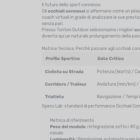
Il futuro dello sport connesso
Gli
occhiali connessi
si affermano come un pilastr
coach virtuali in grado di analizzare le sue pres
senza pari.
Presso Tonton Outdoor selezioniamo i migliori
oc
diventa qui un naturale prolungamento della pass
Matrice tecnica: Perché passare agli occhiali co
Profilo Sportivo
Dato Critico
Ciclista su Strada
Potenza (Watts) / C
Corridore / Traileur
Andatura (min/km) / 
Triatleta
Navigazione / Tempi 
Specs Lab: standard di performance Occhiali Co
Metrica di riferimento
Peso del modulo :
Integrazione sotto i 40 g
nasale.
Luminosità :
Regolazione automatica per la le