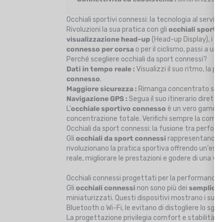
Occhiali sportivi connessi: la tecnologia al servi
Rivoluzioni la sua pratica con gli
occhiali sporti
visualizzazione head-up
(Head-up Display), i s
connesso per corsa
o per il ciclismo, passi a un
Perché scegliere occhiali da sport connessi?
Dati in tempo reale :
Visualizzi il suo ritmo, la 
connesso
.
Maggiore sicurezza :
Rimanga concentrato sull'a
Navigazione GPS :
Segua il suo itinerario diretta
L'
occhiale sportivo connesso
è un vero game-c
concentrazione totale. Verifichi sempre la compat
Occhiali da sport connessi: la fusione tra perfo
Gli
occhiali da sport connessi
rappresentano un
rivoluzionano la pratica sportiva offrendo un'esp
reale, migliorare le prestazioni e godere di una visi
Occhiali connessi progettati per la performance
Gli
occhiali connessi
non sono più dei
semplici o
miniaturizzati. Questi dispositivi mostrano i suoi
Bluetooth o Wi-Fi, le evitano di distogliere lo sgu
La progettazione privilegia comfort e stabilità. 