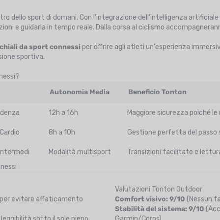
o dello sport di domani. Con l'integrazione dell'intelligenza artificial
tazioni e guidarla in tempo reale. Dalla corsa al ciclismo accompagnera
chiali da sport connessi
per offrire agli atleti un'esperienza immers
ione sportiva.
nnessi?
Autonomia Media
Beneficio Tonton
adenza
12h a 16h
Maggiore sicurezza poiché le
Cardio
8h a 10h
Gestione perfetta del passo s
intermedi
Modalità multisport
Transizioni facilitate e lettu
nnessi
Valutazioni Tonton Outdoor
 per evitare affaticamento
Comfort visivo: 9/10
(Nessun fas
Stabilità del sistema: 9/10
(Acc
ggibilità sotto il sole pieno.
Garmin/Coros).