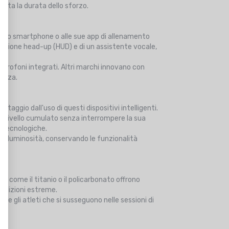
utta la durata dello sforzo.
l suo smartphone o alle sue app di allenamento
zazione head-up (HUD) e di un assistente vocale,
icrofoni integrati. Altri marchi innovano con
rezza.
vantaggio dall'uso di questi dispositivi intelligenti.
dislivello cumulato senza interrompere la sua
 tecnologiche.
sa luminosità, conservando le funzionalità
ma come il titanio o il policarbonato offrono
ondizioni estreme.
e gli atleti che si susseguono nelle sessioni di