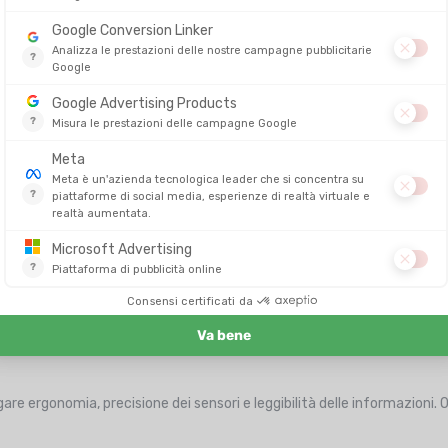
kley
,
Engo
,
Bose
e
Julbo
. Gli
occhiali Oakley connessi
si distinguon
vece, combinano comfort, precisione ottica e connettività avanzata. Qu
 stesso tempo.
 da sole connessi
permette di vivere una nuova esperienza sportiva.
mprendere meglio il suo sforzo e a progredire più rapidamente. Elimina
ità del movimento.
pensabili per gli atleti esigenti: apportano un monitoraggio preciso 
nnessi?
 sua pratica, dalle sue aspettative e dal suo budget. Ecco i criteri ess
to e i suoi dispositivi GPS.
 intercambiabili).
re ergonomia, precisione dei sensori e leggibilità delle informazioni. 