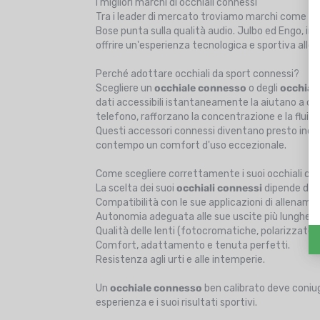
I migliori marchi di occhiali connessi
Tra i leader di mercato troviamo marchi come
Oa
Bose punta sulla qualità audio. Julbo ed Engo, in
offrire un'esperienza tecnologica e sportiva allo
Perché adottare occhiali da sport connessi?
Scegliere un
occhiale connesso
o degli
occhiali
dati accessibili istantaneamente la aiutano a co
telefono, rafforzano la concentrazione e la fluid
Questi accessori connessi diventano presto indis
contempo un comfort d'uso eccezionale.
Come scegliere correttamente i suoi occhiali co
La scelta dei suoi
occhiali connessi
dipende dalla
Compatibilità con le sue applicazioni di allenamen
Autonomia adeguata alle sue uscite più lunghe.
Qualità delle lenti (fotocromatiche, polarizzate o
Comfort, adattamento e tenuta perfetti.
Resistenza agli urti e alle intemperie.
Un
occhiale connesso
ben calibrato deve coniuga
esperienza e i suoi risultati sportivi.