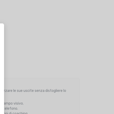
mizzare le sue uscite senza distogliere lo
o campo visivo.
il telefono.
zioni di coaching.