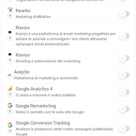
za e ventilazione ottimizzata assicurano un indosso confortevole per t
alità che trasformano la sua pratica. Collegati al suo orologio GPS, a
tamente nel suo campo visivo. Alcune versioni sono dotate di visualiz
anguard connessi
, spingono oltre con sistemi di realtà aumentata e m
i ascoltare musica o ricevere chiamate senza compromettere la sicu
ort:
ciclismo
,
trail running
,
triathlon
,
golf
o
sci
. Ogni disciplina trae 
a senza togliere gli occhi dalla strada. Nel trail mostrano velocità o 
rotezione UV ottimale mantenendo contemporaneamente le funzionalità
i benefici una protezione oculare completa contro i raggi UV e l'inten
cite lunghe o competizioni sotto il sole.
ssi
si basa su leggerezza, resistenza e durabilità. Materiali di alta gam
cambiabili assicurano chiarezza visiva senza compromessi, anche in c
 che può raggiungere fino a 8 ore. La ricarica rapida via USB-C convinc
amico si integra perfettamente nel corredo dell'atleta connesso.