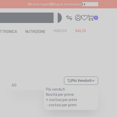
Carta regalo
Blog & destinazioni
Italiano
0
MARCHI
SALDI
ETTRONICA
NUTRIZIONE
Più Venduti
60
Più venduti
Novità per prime
+ costosi per primi
- costosi per primi