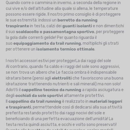
Quando corre o cammina in inverno, a seconda della regione in
cui vive e/o dell'altitudine alla quale si allena, le temperature
possono essere rigide. Il nostro primo consiglio è di proteggere
le sue estremità: indossi un
berretto da running
traspirante
in testa, calzi dei
guanti isolanti
e non dimentichi
il suo
scaldacollo o passamontagna sportivo
, per proteggere
la gola dalle correnti gelide! Per quanto riguarda il
suo
equipaggiamento da trail running
, moltiplichi gli strati
per ottenere un
isolamento termico ottimale
.
I nostri accessori estivi per proteggerLa dai raggi del sole
Al contrario, quando fa caldo e i raggi del sole sono aggressivi,
se non trova un albero che Le faccia ombra è indispensabile
idratarsi bene (pensi agli
elettroliti
che favoriscono una buona
idratazione trattenendo nutrienti e sali minerali) ma non solo!
Adotti il
cappellino tecnico da running
a rapida asciugatura e
degli
occhiali da sole sportivi
altamente protettivi.
Il
cappellino da trail running
è realizzato in
materiali leggeri
e traspiranti
, permettendole così di dedicarsi alla sua attività
preferita restando protetto dai raggi nocivi del sole e
beneficiando di una perfetta evacuazione dell'umidità! La
testa resta quindi asciutta, e occhi e volto sono preservati!