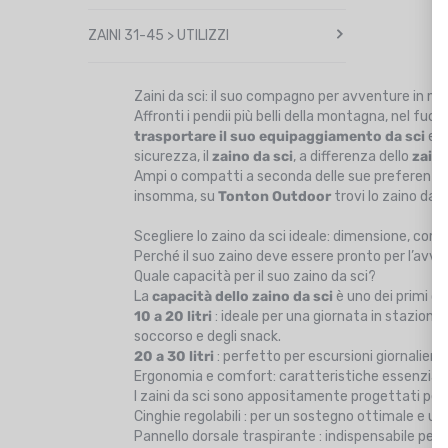
ZAINI 31-45 > UTILIZZI
Zaini da sci: il suo compagno per avventure in m
Affronti i pendii più belli della montagna, nel fuo
trasportare il suo
equipaggiamento da sci
e t
sicurezza, il
zaino da sci
, a differenza dello
zain
Ampi o compatti a seconda delle sue preferenze,
insomma, su
Tonton Outdoor
trovi lo zaino da s
Scegliere lo zaino da sci ideale: dimensione, com
Perché il suo zaino deve essere pronto per l’avv
Quale capacità per il suo zaino da sci?
La
capacità dello zaino da sci
è uno dei primi c
10 a 20 litri
: ideale per una giornata in stazione
soccorso e degli snack.
20 a 30 litri
: perfetto per escursioni giornalier
Ergonomia e comfort: caratteristiche essenziali
I zaini da sci sono appositamente progettati per
Cinghie regolabili : per un sostegno ottimale e un
Pannello dorsale traspirante : indispensabile per 