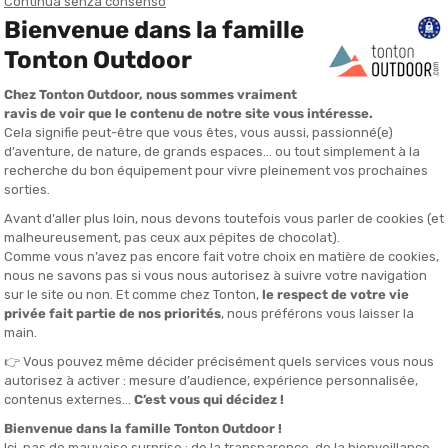
PATAGONIA
PATAGONI
IDER 28 SL DONNA
ZAINO ASCENSIONIST 35L
ZAINO DES
DITO IN 24/48 ORE
DISPONIBILE - SPEDITO IN 24/48 ORE
DISPONIBILE - 
155,00 €
189,00 €
113,90 €
112,90 €
-40%
-40%
Hai visto 8 articoli su 8