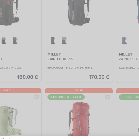
MILLET
MILLET
0
ZAINO UBIC 35
ZAINO PEU
DITO IN 24/48 ORE
DISPONIBILE - SPEDITO IN 24/48 ORE
DISPONIBILE - 
180,00 €
170,00 €
SALDI
SALDI
ECO-PROGETTATO
ECO-PRO