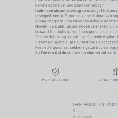
Pronto a conquistare la polvere in tutta serenità
Perché optare per uno zaino con airbag?
I
zaini con sistema airbag
sono progettati per mi
di seppellimento. È una soluzione di sicurezza app
Airbag integrato : uno zaino con airbag è dotato 
Modelli ricaricabili : alcuni modelli permettono di 
Le caratteristiche da verificare per uno zaino co
Volume dell'airbag : un airbag più grande migliora l
Sistema di sgancio : assicurarsi che sia accessibi
Peso ed ergonomia : sebbene gli zaini con airbag s
Su
Tonton Outdoor
, trovi lo
zaino da sci
perfet
PAGAMENTO SICURO
CONSEGNA GRAT
I VANTAGGI DI TONTON O
Il blog
Il cashback