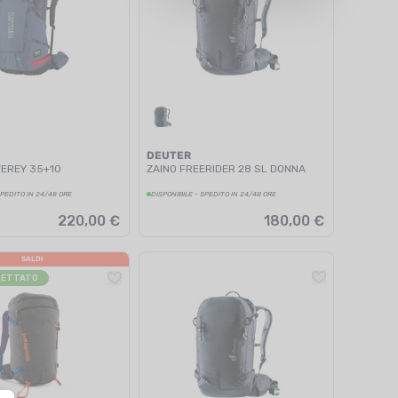
DEUTER
TEREY 35+10
ZAINO FREERIDER 28 SL DONNA
SPEDITO IN 24/48 ORE
DISPONIBILE - SPEDITO IN 24/48 ORE
220,00 €
180,00 €
SALDI
GETTATO