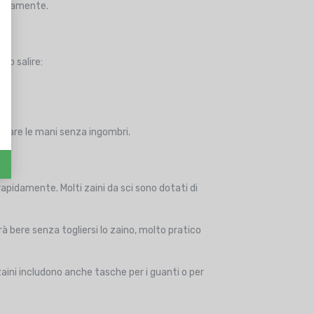
liberamente.
 o salire:
erare le mani senza ingombri.
apidamente. Molti zaini da sci sono dotati di
à bere senza togliersi lo zaino, molto pratico
i zaini includono anche tasche per i guanti o per