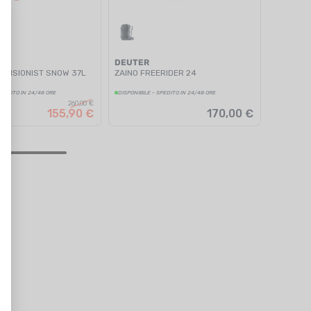
A
DEUTER
CENSIONIST SNOW 37L
ZAINO FREERIDER 24
SPEDITO IN 24/48 ORE
DISPONIBILE - SPEDITO IN 24/48 ORE
260,00 €
155,90 €
170,00 €