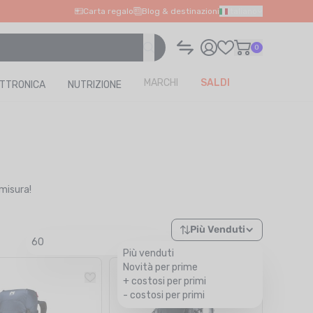
Carta regalo
Blog & destinazioni
Italiano
0
MARCHI
SALDI
ETTRONICA
NUTRIZIONE
 misura!
Più Venduti
60
Più venduti
Novità per prime
+ costosi per primi
- costosi per primi