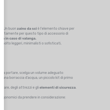
za. Un buon
zaino da sci
è l'elemento chiave per
ositamente per questo tipo di accessorio di
onda in caso di valanga.
molto leggeri, minimalisti o sofisticati,
nto da portare, scelga un volume adeguato:
e una borraccia d’acqua, un piccolo kit di primo
are, degli attrezzi e gli
elementi di sicurezza
.
 ergonomici da prendere in considerazione: