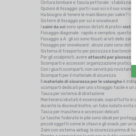
Cintura lombare e fascia pettorale : stabilizzano 
Opzioni di fissaggio: porti i suoi sci o il suo snowb
Ha bisogno di tenere le mani libere per salire? I s
Sistemi di fissaggio per sci e snowboard
I
zaini da sci
sono spesso dotati di pratici
sistem
Fissaggio diagonale : rapido e semplice, questo fis
Fissaggio a A : gli sci sono fissati ai lati dello zai
Fissaggio per snowboard : alcuni zaini sono dotat
Sistema di trasporto per piccozza e bastoncini
Per gli scialpinisti, avere
attacchi per piccozza 
Scomparti e accessori: organizzazione pratica p
Con i giusti scomparti, non servirà più rovistare s
Scomparti per il materiale di sicurezza
Il
materiale di sicurezza per le valanghe
è indis
scomparti dedicati per uno stivaggio facile e un
Tasca per sistema di idratazione
Mantenersi idratati è essenziale, soprattutto in 
durante la discesa! Inoltre, un tubo isolato evita c
Tasca per maschera e accessori delicati
Le tasche foderate in pile sono ideali per protegge
piccoli oggetti come le chiavi e gli snack, per un
Zaini con sistema airbag: la sicurezza prima di t