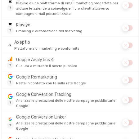
ontagna!
ripista, nello sci alpinismo o nello snowboard, garantendo la sua sicurez
enere l'essenziale a portata di mano come il suo
DVA
. Progettato app
o da escursionismo
, dispone di tasche di stivaggio per
la pala e la s
 i nostri
zaini da sci
rispondono alle sue esigenze. Molto accessoriati o 
ci perfetto per vivere le sue giornate di discesa invernali più belle!
fort e funzionalità
entura tanto quanto Lei!
riteri di scelta. In base alla durata della sua uscita e all’equipaggiame
 o per brevi escursioni. Sufficiente per portare accessori essenziali com
e o fuoripista. Questo volume permette di portare una giacca supplement
 essere confortevoli, anche quando sono carichi. Ecco alcuni elementi
a distribuzione equilibrata del peso.
evitare il surriscaldamento durante le salite o le lunghe discese.