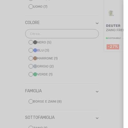
UOMO (7)
COLORE
DEUTER
ZAINO FREER
DISPONIBILE - SPE
NERO (5)
-27%
BLU (3)
MARRONE (1)
GRIGIO (2)
VERDE (1)
MULTICOLORE (3)
BLU MARINO (1)
FAMIGLIA
ROSSO (1)
BORSE E ZAINI (8)
SOTTOFAMIGLIA