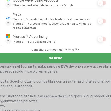
lo zaino e riducono la pressione sulle spalle, permettendole di sciare 
oard con facilità
istemi di fissaggio dello zaino sono pensati proprio per questo!
i di fissaggio
per trasportare il suo materiale quando deve camminare
saggio permette di portare gli sci in posizione inclinata sullo zaino.
no per un migliore equilibrio, ideale per escursioni più lunghe.
i di cinghie specifiche per assicurare lo snowboard in tutta sicurezza.
e bastoncini
è un vero plus. Queste cinghie dedicate consentono di lib
er ogni avventura
ul fondo dello zaino!
pensabile nel fuoripista:
pala, sonda e DVA
devono essere accessibili r
 accesso rapido in caso di emergenza.
quota. Scegli uno zaino compatibile con un sistema di idratazione: potr
he l’acqua si congeli.
re i suoi occhiali o la sua
maschera da sci
dai graffi. Alcuni modelli d
'organizzazione perfetta.
utto