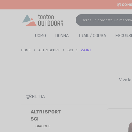
📦 CON
o content
UOMO
DONNA
TRAIL / CORSA
ESCURSI
HOME
ALTRI SPORT
SCI
ZAINI
Viva la
FILTRA
ALTRI SPORT
SCI
GIACCHE