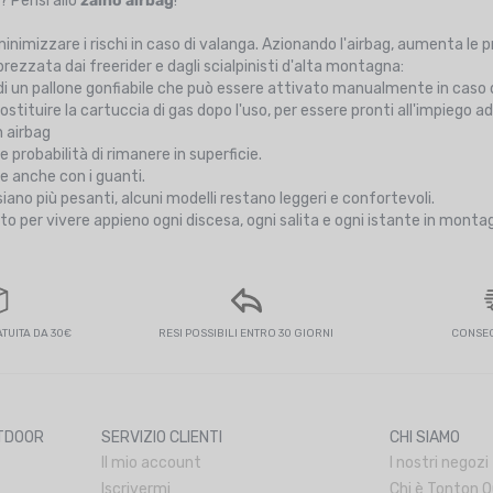
? Pensi allo
zaino airbag
!
nimizzare i rischi in caso di valanga. Azionando l'airbag, aumenta le prob
rezzata dai freerider e dagli scialpinisti d'alta montagna:
di un pallone gonfiabile che può essere attivato manualmente in caso d
sostituire la cartuccia di gas dopo l'uso, per essere pronti all'impiego ad
n airbag
e probabilità di rimanere in superficie.
le anche con i guanti.
iano più pesanti, alcuni modelli restano leggeri e confortevoli.
to per vivere appieno ogni discesa, ogni salita e ogni istante in monta
UITA DA 30€
RESI POSSIBILI ENTRO 30 GIORNI
CONSEG
UTDOOR
SERVIZIO CLIENTI
CHI SIAMO
Il mio account
I nostri negozi
Iscrivermi
Chi è Tonton 