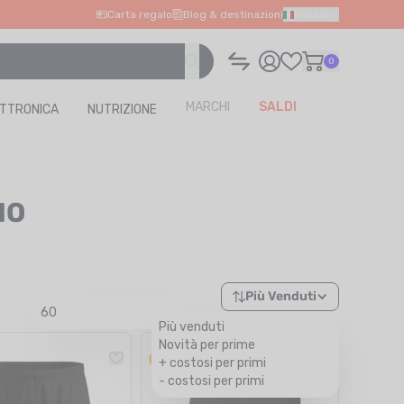
Carta regalo
Blog & destinazioni
Italiano
0
MARCHI
SALDI
ETTRONICA
NUTRIZIONE
MO
Più Venduti
60
Più venduti
Novità per prime
NOVITÀ
+ costosi per primi
- costosi per primi