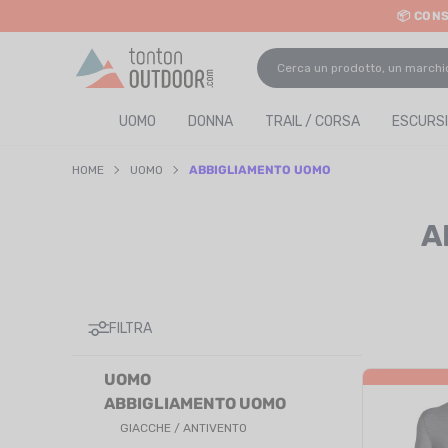
📦 CON
o content
UOMO
DONNA
TRAIL / CORSA
ESCURSI
HOME
UOMO
ABBIGLIAMENTO UOMO
A
FILTRA
UOMO
ABBIGLIAMENTO UOMO
GIACCHE / ANTIVENTO