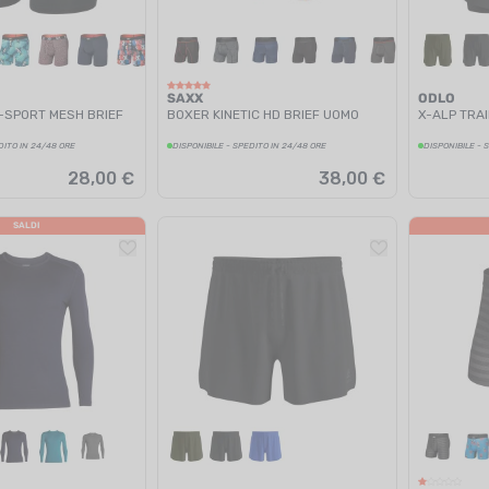
SAXX
ODLO
-SPORT MESH BRIEF
BOXER KINETIC HD BRIEF UOMO
X-ALP TRAI
DITO IN 24/48 ORE
DISPONIBILE - SPEDITO IN 24/48 ORE
DISPONIBILE - 
28,00 €
38,00 €
SALDI