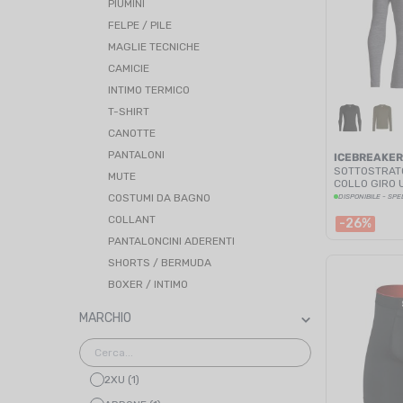
PIUMINI
FELPE / PILE
MAGLIE TECNICHE
CAMICIE
INTIMO TERMICO
T-SHIRT
CANOTTE
PANTALONI
ICEBREAKER
SOTTOSTRATO
MUTE
COLLO GIRO 
COSTUMI DA BAGNO
DISPONIBILE - SPE
COLLANT
-26%
PANTALONCINI ADERENTI
SHORTS / BERMUDA
BOXER / INTIMO
MARCHIO
2XU (1)