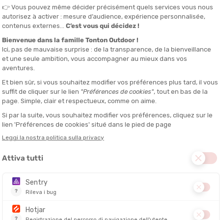
SALDI
SAXX
THE NORT
OMICA UOMO
BOXER VOLT BREATHABLE MESH
T-SHIRT L
UOMO
DITO IN 24/48 ORE
DISPONIBILE - SPEDITO IN 24/48 ORE
DISPONIBILE - 
45,95 €
33,90 €
30,00 €
-30%
SALDI
SALDI
ECO-PROGETTATO