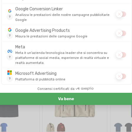
ORCA
PATAGONI
OGO UPRISAL CON
MUTA VANIR FLEX SWIMRUN UOMO
PIUMINO S
UOMO
SWEATER 
DITO IN 24/48 ORE
DISPONIBILE - SPEDITO IN 24/48 ORE
DISPONIBILE - 
99,00 €
229,00 €
63,00 €
205,90 €
-10%
-36%
SALDI
ECO-PROGETTATO