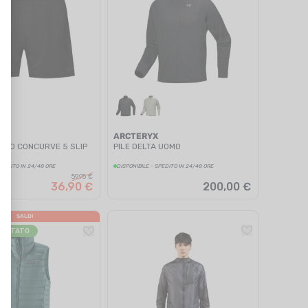
ARCTERYX
INO CONCURVE 5 SLIP
PILE DELTA UOMO
SPEDITO IN 24/48 ORE
DISPONIBILE - SPEDITO IN 24/48 ORE
59,95 €
36,90 €
200,00 €
SALDI
GETTATO