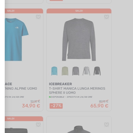
SALDI
SALDI
H FACE
ICEBREAKER
IGHTNING ALPINE UOMO
T-SHIRT MANICA LUNGA MERINOS
SPHERE II UOMO
SPEDITO IN 24/48 ORE
DISPONIBILE - SPEDITO IN 24/48 ORE
50,00 €
89,95 €
34,90 €
65,90 €
-27%
SALDI