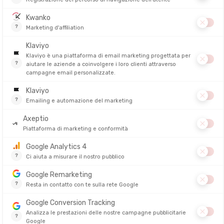
PATAGONIA
GORE
TEST 2.0 UOMO
POLAIRE RETRO PILE UOMO
PANTALONC
UOMO
DITO IN 24/48 ORE
DISPONIBILE - SPEDITO IN 24/48 ORE
DISPONIBILE - 
69,95 €
150,00 €
44,90 €
96,00 €
-36%
-38%
SALDI
SALDI
TTATO
ECO-PRO