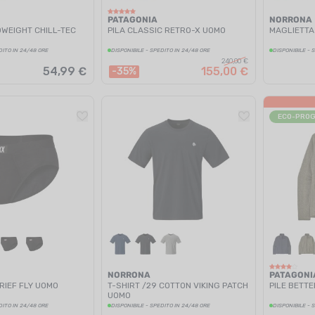
PATAGONIA
NORRONA
OWEIGHT CHILL-TEC
PILA CLASSIC RETRO-X UOMO
MAGLIETTA
DITO IN 24/48 ORE
DISPONIBILE - SPEDITO IN 24/48 ORE
DISPONIBILE - 
240,00 €
54,99 €
155,00 €
-35%
ECO-PRO
NORRONA
PATAGONI
RIEF FLY UOMO
T-SHIRT /29 COTTON VIKING PATCH
PILE BETT
UOMO
DITO IN 24/48 ORE
DISPONIBILE - SPEDITO IN 24/48 ORE
DISPONIBILE - 