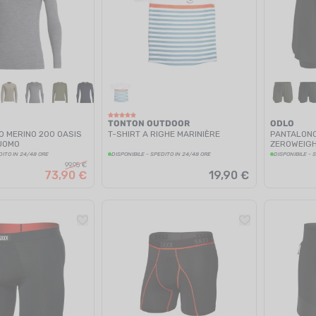
TONTON OUTDOOR
ODLO
 MERINO 200 OASIS
T-SHIRT A RIGHE MARINIÈRE
PANTALONCI
UOMO
ZEROWEIG
DITO IN 24/48 ORE
DISPONIBILE - SPEDITO IN 24/48 ORE
DISPONIBILE - 
99,95 €
73,90 €
19,90 €