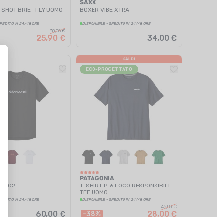
SAXX
 SHOT BRIEF FLY UOMO
BOXER VIBE XTRA
SPEDITO IN 24/48 ORE
DISPONIBILE - SPEDITO IN 24/48 ORE
38,00 €
25,90 €
34,00 €
SALDI
ECO-PROGETTATO
PATAGONIA
CE 02
T-SHIRT P-6 LOGO RESPONSIBILI-
TEE UOMO
SPEDITO IN 24/48 ORE
DISPONIBILE - SPEDITO IN 24/48 ORE
45,00 €
60,00 €
28,00 €
-38%