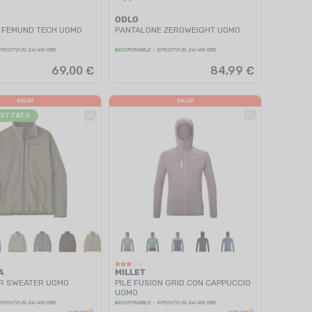
ODLO
 FEMUND TECH UOMO
PANTALONE ZEROWEIGHT UOMO
SPEDITO IN 24/48 ORE
DISPONIBILE - SPEDITO IN 24/48 ORE
69,00 €
84,99 €
SALDI
SALDI
GETTATO
A
MILLET
ER SWEATER UOMO
PILE FUSION GRID CON CAPPUCCIO
UOMO
SPEDITO IN 24/48 ORE
DISPONIBILE - SPEDITO IN 24/48 ORE