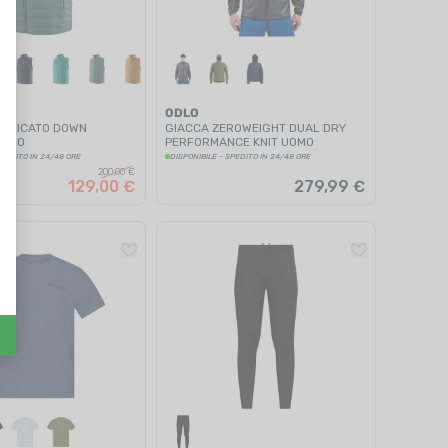
A
ODLO
MANICATO DOWN
GIACCA ZEROWEIGHT DUAL DRY
UOMO
PERFORMANCE KNIT UOMO
SPEDITO IN 24/48 ORE
DISPONIBILE - SPEDITO IN 24/48 ORE
200,00 €
129,00 €
279,99 €