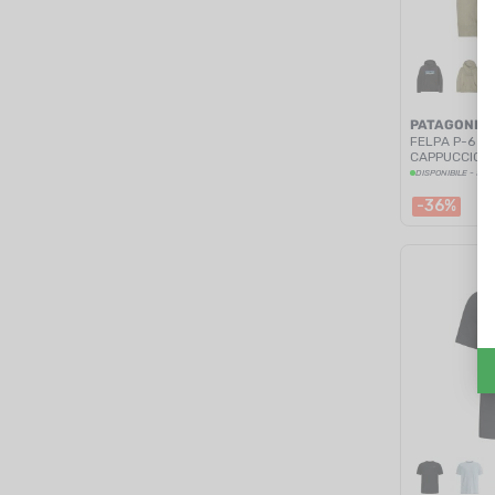
PATAGONIA
FELPA P-6 L
CAPPUCCIO 
DISPONIBILE - SPE
-36%