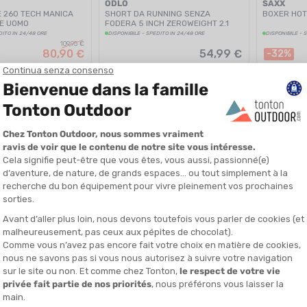
ODLO
SAXX
 260 TECH MANICA
SHORT DA RUNNING SENZA
BOXER HOT
E UOMO
FODERA 5 INCH ZEROWEIGHT 2.1
UOMO
DITO IN 24/48 ORE
DISPONIBILE - SPEDITO IN 24/48 ORE
DISPONIBILE - 
109,95 €
80,90 €
54,99 €
-32%
SALDI
SALDI
COMPRESSPORT
NNORMAL
MA MERINO 200 OASIS
T-SHIRT PERFORMANCE MANICHE
MAGLIA RA
OMO
CORTE UOMO
DITO IN 24/48 ORE
DISPONIBILE - SPEDITO IN 24/48 ORE
DISPONIBILE - 
109,95 €
65,00 €
80,90 €
41,90 €
-36%