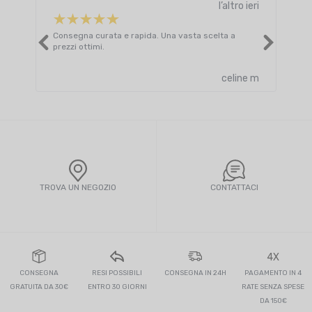
l’altro ieri
Consegna curata e rapida. Una vasta scelta a
Otti
prezzi ottimi.
celine m
TROVA UN NEGOZIO
CONTATTACI
4X
CONSEGNA
RESI POSSIBILI
CONSEGNA IN 24H
PAGAMENTO IN 4
GRATUITA DA 30€
ENTRO 30 GIORNI
RATE SENZA SPESE
DA 150€