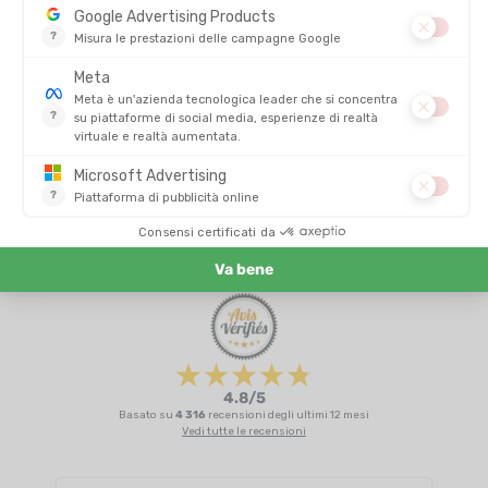
PATAGONIA
PATAGONIA
T-SHIRT A MANICHE LUNGHE CAP
MAGLIETTA A MANICHE LUNGHE
COOL DAILY GRAPHIC MONTAGNA
CAPILENE COOL DAILY UOMO
UOMO
DISPONIBILE - SPEDITO IN 24/48 ORE
DISPONIBILE - SPEDITO IN 24/48 ORE
65,00 €
55,00
-40%
-38%
38,90 €
34,00 
RECENSIONI
Non ci sono ancora recensioni per questo prodotto
4.8/5
Basato su
4 316
recensioni degli ultimi 12 mesi
Vedi tutte le recensioni