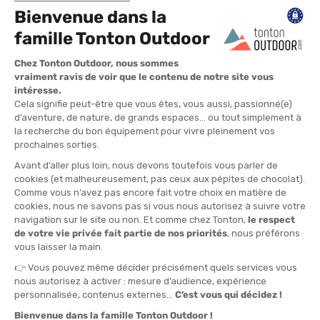
TAGLIA
M
L
XL
Questo prodotto veste largo. Non esitare a prendere una taglia
sotto la tua taglia abituale.
QUANTITÀ
-
>> CLICK & COLLECT
Vedi le scorte del negozio
DISPONIBILE!
CONSEGNA GRATUITA
CASHBACK
Spedito in 24/48 ore
Da 30 € di acquisto
Guadagna
1,70 €
con
questo acquisto!
» DA ABBINARE A