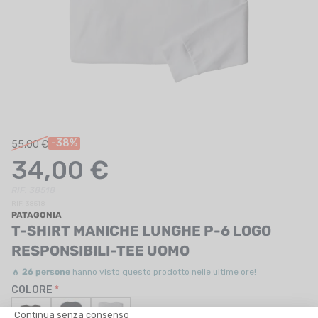
UTRIZIONE
MARCHI
SALDI
CARTA REGALO
IL MIO CARRELLO
-38%
55,00 €
34,00 €
I MIEI PREFERITI
RIF. 38518
IL BLOG DEI TONTONS
RIF. 38518
PATAGONIA
CONTATTO
T-SHIRT MANICHE LUNGHE P-6 LOGO
RESPONSIBILI-TEE UOMO
🔥
26 persone
hanno visto questo prodotto nelle ultime ore!
COLORE