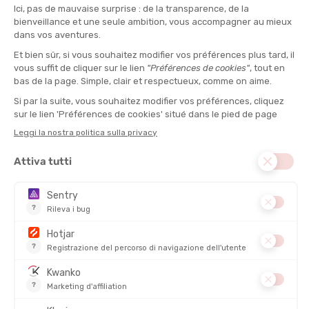
PATAGONIA
BERRETTO BRODEO
31,00 €
VEDI IL PRODOTTO
IL PARERE DI TONTON IWAN
“Questa t-shirt a maniche lunghe è un capo essenziale e
robusto, ideale per le giornate fresche o per proteggervi
dal sole nelle mezze stagioni.“
COMPOSIZIONE PRINCIPALE :
Cotone, Sintetico
TIPO :
Maniche lunghe
PESO :
255 g
DISCIPLINE :
Stile di vita
PROTEZIONE UV :
No