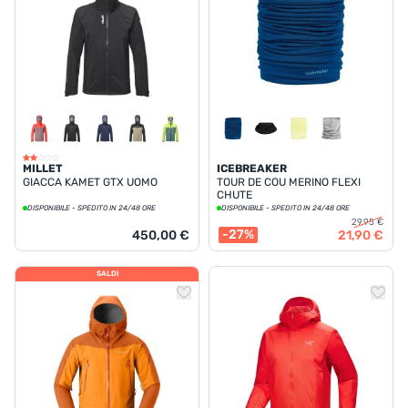
MILLET
ICEBREAKER
GIACCA KAMET GTX UOMO
TOUR DE COU MERINO FLEXI
CHUTE
DISPONIBILE - SPEDITO IN 24/48 ORE
DISPONIBILE - SPEDITO IN 24/48 ORE
29,95 €
-27%
450,00 €
21,90 €
SALDI