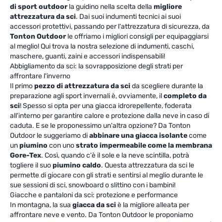
di sport outdoor
la guidino nella scelta della
migliore
attrezzatura da sci
. Dai suoi indumenti tecnici ai suoi
accessori protettivi, passando per l'attrezzatura di sicurezza, da
Tonton Outdoor
le offriamo i migliori consigli per equipaggiarsi
al meglio! Qui trova la nostra selezione di indumenti, caschi,
maschere, guanti, zaini e accessori indispensabili!
Abbigliamento da sci: la sovrapposizione degli strati per
affrontare l'inverno
Il primo
pezzo di attrezzatura da sci
da scegliere durante la
preparazione agli sport invernali è, ovviamente, il
completo da
sci
! Spesso si opta per una giacca idrorepellente, foderata
all'interno per garantire calore e protezione dalla neve in caso di
caduta. E se le proponessimo un'altra opzione? Da Tonton
Outdoor le suggeriamo di
abbinare una giacca isolante
come
un
piumino
con uno
strato impermeabile come la membrana
Gore-Tex
. Così, quando c'è il sole e la neve scintilla, potrà
togliere il suo
piumino caldo
. Questa attrezzatura da sci le
permette di giocare con gli strati e sentirsi al meglio durante le
sue sessioni di sci, snowboard o slittino con i bambini!
Giacche e pantaloni da sci: protezione e performance
In montagna, la sua
giacca da sci
è la migliore alleata per
affrontare neve e vento. Da Tonton Outdoor le proponiamo