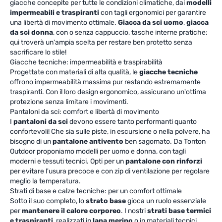
giacche concepite per tutte le condizioni climatiche, dai
modelli
impermeabili e traspiranti
con tagli ergonomici per garantire
una libertà di movimento ottimale.
Giacca da sci uomo
,
giacca
da sci donna
, con o senza cappuccio, tasche interne pratiche:
qui troverà un'ampia scelta per restare ben protetto senza
sacrificare lo stile!
Giacche tecniche: impermeabilità e traspirabilità
Progettate con materiali di alta qualità, le
giacche tecniche
offrono impermeabilità massima pur restando estremamente
traspiranti. Con il loro design ergonomico, assicurano un'ottima
protezione senza limitare i movimenti.
Pantaloni da sci: comfort e libertà di movimento
I
pantaloni da sci
devono essere tanto performanti quanto
confortevoli! Che sia sulle piste, in escursione o nella polvere, ha
bisogno di un
pantalone antivento
ben sagomato. Da Tonton
Outdoor proponiamo modelli per uomo e donna, con tagli
moderni e tessuti tecnici. Opti per un
pantalone con rinforzi
per evitare l'usura precoce e con zip di ventilazione per regolare
meglio la temperatura.
Strati di base e calze tecniche: per un comfort ottimale
Sotto il suo completo, lo
strato base
gioca un ruolo essenziale
per
mantenere il calore corporeo
. I nostri
strati base termici
e traspiranti
, realizzati in
lana merino
o in materiali tecnici,