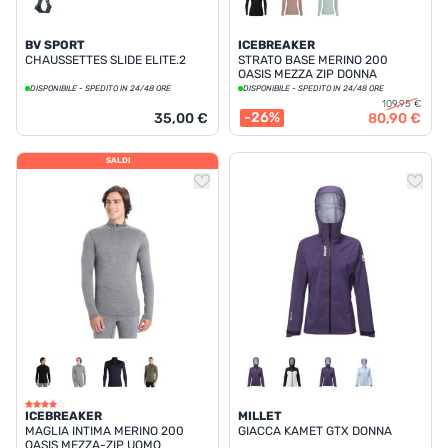
BV SPORT
ICEBREAKER
CHAUSSETTES SLIDE ELITE.2
STRATO BASE MERINO 200
OASIS MEZZA ZIP DONNA
DISPONIBILE - SPEDITO IN 24/48 ORE
DISPONIBILE - SPEDITO IN 24/48 ORE
109,95 €
-26%
35,00 €
80,90 €
SALDI
ICEBREAKER
MILLET
MAGLIA INTIMA MERINO 200
GIACCA KAMET GTX DONNA
OASIS MEZZA-ZIP UOMO