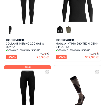
ICEBREAKER
ICEBREAKER
COLLANT MERINO 200 OASIS
MAGLIA INTIMA 260 TECH DEMI-
DONNA
ZIP UOMO
DISPONIBILE - SPEDITO IN 24/48 ORE
DISPONIBILE - SPEDITO IN 24/48 ORE
99,95 €
139,95 €
-26%
-26%
73,90 €
102,90 €
SALDI