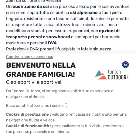
Zaini da sci: pratici e versatili
Un
buon zaino da sci
è un prezioso alleato per le sue avventure
sulla neve, soprattutto se pratica
ski alpinismo
o fuori pista.
Leggero, resistente e con tasche sufficienti, lo zaino le permette
di trasportare tutta la sua attrezzatura in sicurezza. I nostri
modelli sono studiati per essere ergonomici, con
opzioni di
trasporto per sci e snowboard
e scomparti per borraccia,
maschera e persino il
DVA
.
Protezioni e DVA: prepari il fuoripista in totale sicurezza
Se intende uscire dai percorsi segnalati, le protezioni da sci e il
DVA
(dispositivo di ricerca vittime di valanga)
sono
indispensabili.
Ecco, ora ha tutto il necessario per comporre il suo
abbigliamento e la sua attrezzatura da sci
. Grazie alla nostra
selezione di equipaggiamenti, il suo soggiorno in montagna sarà
memorabile, senza compromessi su comfort o sicurezza. Allora,
è pronto a sciare? Indossi il suo completo, regoli il casco e lasci
che le piste si aprano davanti a Lei!