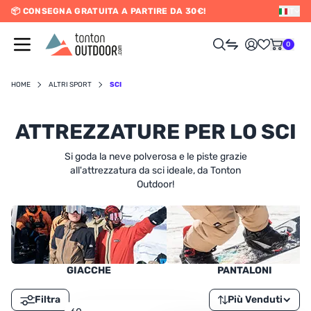
📦 CONSEGNA GRATUITA A PARTIRE DA 30€!
IT
o content
0
HOME
ALTRI SPORT
SCI
UOMO
ATTREZZATURE PER LO SCI
DONNA
Si goda la neve polverosa e le piste grazie
all'attrezzatura da sci ideale, da Tonton
Outdoor!
RAIL / CORSA
SCURSIONISMO / VIAGGIO
RIATHLON / NUOTO
GIACCHE
PANTALONI
LTRI SPORT
ELETTRONICA
Filtra
Più Venduti