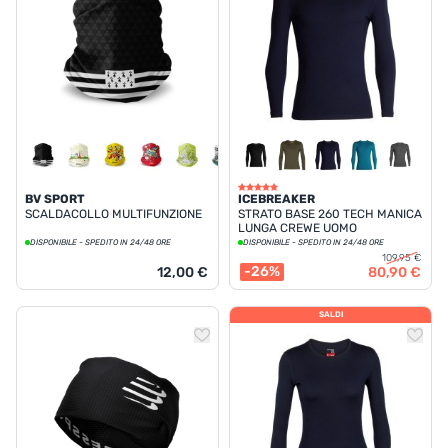
BV SPORT
ICEBREAKER
SCALDACOLLO MULTIFUNZIONE
STRATO BASE 260 TECH MANICA
LUNGA CREWE UOMO
DISPONIBILE - SPEDITO IN 24/48 ORE
DISPONIBILE - SPEDITO IN 24/48 ORE
109,95 €
-26%
12,00 €
80,90 €
SALDI