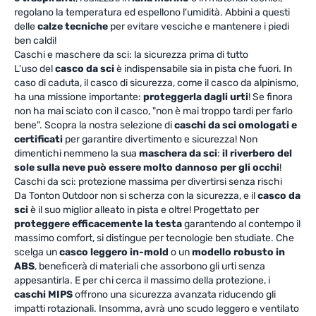
regolano la temperatura ed espellono l'umidità. Abbini a questi
delle
calze tecniche
per evitare vesciche e mantenere i piedi
ben caldi!
Caschi e maschere da sci: la sicurezza prima di tutto
L'uso del
casco da sci
è indispensabile sia in pista che fuori. In
caso di caduta, il casco di sicurezza, come il casco da alpinismo,
ha una missione importante:
proteggerla dagli urti
! Se finora
non ha mai sciato con il casco, "non è mai troppo tardi per farlo
bene". Scopra la nostra selezione di
caschi da sci omologati e
certificati
per garantire divertimento e sicurezza! Non
dimentichi nemmeno la sua
maschera da sci
:
il riverbero del
sole sulla neve può essere molto dannoso per gli occhi
!
Caschi da sci: protezione massima per divertirsi senza rischi
Da Tonton Outdoor non si scherza con la sicurezza, e il
casco da
sci
è il suo miglior alleato in pista e oltre! Progettato per
proteggere efficacemente la testa
garantendo al contempo il
massimo comfort, si distingue per tecnologie ben studiate. Che
scelga un
casco leggero in-mold
o un
modello robusto in
ABS
, beneficerà di materiali che assorbono gli urti senza
appesantirla. E per chi cerca il massimo della protezione, i
caschi MIPS
offrono una sicurezza avanzata riducendo gli
impatti rotazionali. Insomma, avrà uno scudo leggero e ventilato