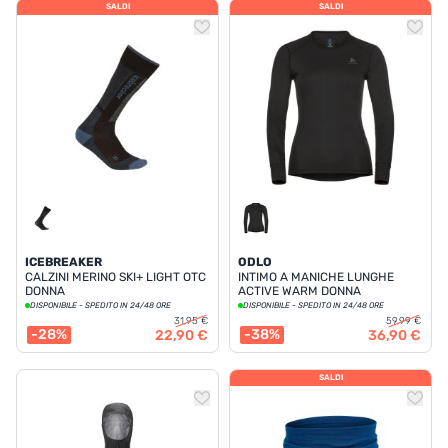
SALDI
SALDI
ICEBREAKER
ODLO
CALZINI MERINO SKI+ LIGHT OTC
INTIMO A MANICHE LUNGHE
DONNA
ACTIVE WARM DONNA
DISPONIBILE - SPEDITO IN 24/48 ORE
DISPONIBILE - SPEDITO IN 24/48 ORE
31,95 €
59,99 €
-28%
-38%
22,90 €
36,90 €
SALDI