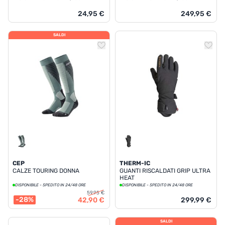
24,95 €
249,95 €
SALDI
CEP
THERM-IC
CALZE TOURING DONNA
GUANTI RISCALDATI GRIP ULTRA
HEAT
DISPONIBILE - SPEDITO IN 24/48 ORE
DISPONIBILE - SPEDITO IN 24/48 ORE
59,95 €
-28%
42,90 €
299,99 €
SALDI