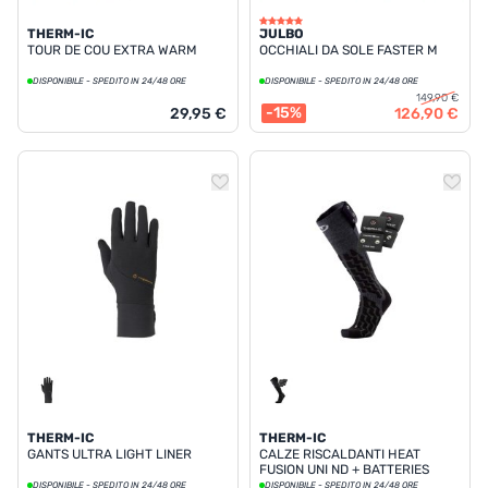
THERM-IC
JULBO
TOUR DE COU EXTRA WARM
OCCHIALI DA SOLE FASTER M
DISPONIBILE - SPEDITO IN 24/48 ORE
DISPONIBILE - SPEDITO IN 24/48 ORE
149,90 €
-15%
29,95 €
126,90 €
THERM-IC
THERM-IC
GANTS ULTRA LIGHT LINER
CALZE RISCALDANTI HEAT
FUSION UNI ND + BATTERIES
1200
DISPONIBILE - SPEDITO IN 24/48 ORE
DISPONIBILE - SPEDITO IN 24/48 ORE