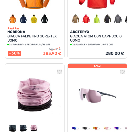
NORRONA
ARCTERYX
GIACCA FALKETIND GORE-TEX
GIACCA ATOM CON CAPPUCCIO
UOMO
UOMO
DISPONIBILE - SPEDITO IN 24/48 ORE
DISPONIBILE - SPEDITO IN 24/48 ORE
549,00 €
-30%
383,90 €
280,00 €
SALDI