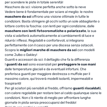
per scendere le piste in totale serenità!
Maschere da sci: visione perfetta anche sotto la neve
Vedere bene è fondamentale per sciare al meglio: le nostre
maschere da sci
offrono una visione ottimale in tutte le
condizioni. Basta stringere gli occhi sotto un sole abbagliante o
lottare contro la foschia: con lenti per ogni condizione, dalle
maschere con lenti fotocromatiche o polarizzate
, la sua
vista si adatterà automaticamente ai cambiamenti di luce e
ridurrà i riflessi. Regolabili e confortevoli, si integrano
perfettamente con il casco per una discesa senza ostacoli.
Scopra le
migliori marche di maschere da sci
con modelli
come Julbo o Oakley!
Guanti e accessori da sci: il dettaglio che fa la differenza
I
guanti da sci
sono essenziali per
proteggere le sue mani
dalle temperature glaciali e da eventuali infortuni. Che
preferisca guanti per maggiore destrezza o muffole per il
massimo calore, qui troverà modelli isolanti, impermeabili e
traspiranti!
Per gli sciatori più sensibili al freddo, offriamo
guanti riscaldati
,
con calore regolabile per restare ben al caldo qualunque siano le
condizioni. Non c'è niente di meglio per affrontare lunghe
giornate in pista senza preoccuparsi del freddo!