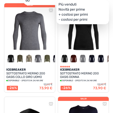
60
Più venduti
UTRIZIONE
SALDI
SALDI
Novità per prime
+ costosi per primi
MARCHI
- costosi per primi
SALDI
CARTA REGALO
IL MIO CARRELLO
I MIEI PREFERITI
IL BLOG DEI TONTONS
ICEBREAKER
ICEBREAKER
SOTTOSTRATO MERINO 200
SOTTOSTRATO MERINO 200
OASIS COLLO GIRO UOMO
OASIS DONNA
CONTATTO
DISPONIBILE - SPEDITO IN 24/48 ORE
DISPONIBILE - SPEDITO IN 24/48 ORE
99,95 €
99,95 €
-26%
-26%
73,90 €
73,90 €
SALDI