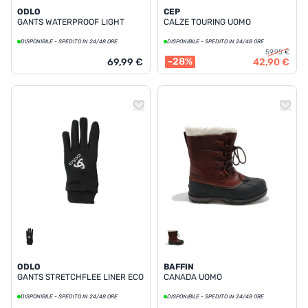
ODLO
CEP
GANTS WATERPROOF LIGHT
CALZE TOURING UOMO
DISPONIBILE - SPEDITO IN 24/48 ORE
DISPONIBILE - SPEDITO IN 24/48 ORE
59,95 €
-28%
69,99 €
42,90 €
ODLO
BAFFIN
GANTS STRETCHFLEE LINER ECO
CANADA UOMO
DISPONIBILE - SPEDITO IN 24/48 ORE
DISPONIBILE - SPEDITO IN 24/48 ORE