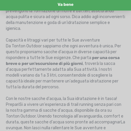
ermetici garantiscono tenuta totale
. I materiali antibatterici
prevengono la formazione di muffe e batteri, assicurando
acqua pulita e sicura ad ogni sorso. Dica addio agli inconvenienti
della manutenzione e goda di un'idratazione semplice e
igienica.
Capacità e litraggi vari per tutte le Sue avventure
Da Tonton Outdoor sappiamo che ogni avventura è unica. Per
questo proponiamo sacche d'acqua in diverse capacità per
rispondere a tutte le Sue esigenze. Che parta
per una corsa
breve o per un'escursione di più giorni
, troverà la sacca
d'acqua perfettamente adatta alla Sua attività. I nostri
modelli variano da 1 a 3 litri, consentendole di scegliere la
capacità ideale per mantenere un'adeguata idratazione per
tutta la durata del percorso.
Con le nostre sacche d'acqua, la Sua idratazione è in tasca!
PrepariSi a vivere un'esperienza di trail running senza pari con
la nostra gamma di sacche d'acqua, disponibile da ora su
Tonton Outdoor. Unendo tecnologia all'avanguardia, comfort e
durata, queste sacche d'acqua sono pronte ad accompagnarLa
ovunque. Non lasci nulla rallentare le Sue avventure e