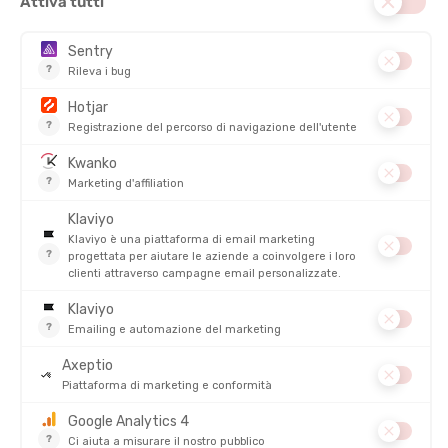
Hai visto 8 articoli su 8
Le sacche d'acqua per corsa e trail: parta sereno!
Le sacche d'acqua di Tonton Outdoor Le offrono sempre
maggiore capienza e tecnicità, con versioni ancora più leggere
e performanti. Progettate per garantirLe un'idratazione
ottimale senza compromessi, queste sacche d'acqua
rivoluzionarie sono pronte ad accompagnarLa in tutte le Sue
avventure.
Un'idratazione senza sforzo grazie alle sacche d'acqua
Le sacche d'acqua di Tonton Outdoor garantiscono
un'
idratazione semplice ed efficace
. Grazie ai loro materiali
innovativi, sono leggere, resistenti ed ergonomiche, offrendo
prestazioni di alto livello anche nelle condizioni più estreme.
Che stia affrontando la salita di una montagna o stia
scendendo sentieri tecnici, le nostre sacche d'acqua Le
assicurano un'idratazione continua e senza sforzo.
Sacche d'acqua di alta qualità per una durata eccezionale
Realizzate con materiali di prima scelta, le sacche d'acqua