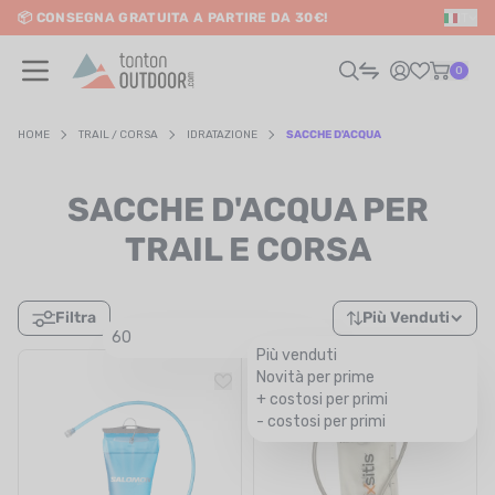
📦 CONSEGNA GRATUITA A PARTIRE DA 30€!
IT
o content
0
HOME
TRAIL / CORSA
IDRATAZIONE
SACCHE D'ACQUA
UOMO
SACCHE D'ACQUA PER
DONNA
TRAIL E CORSA
RAIL / CORSA
Filtra
Più Venduti
60
SCURSIONISMO / VIAGGIO
Più venduti
Novità per prime
RIATHLON / NUOTO
+ costosi per primi
- costosi per primi
LTRI SPORT
ELETTRONICA