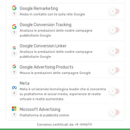
Tonton Outdoor garantiscono una
durabilità e una resistenza
a tutta prova
. Il loro design robusto resiste a strappi e
perforazioni, assicurando un utilizzo prolungato. Le
valvole
anti-perdita e i tubi flessibili
sono progettati per offrire
un'idratazione rapida e senza intoppi, anche durante lo sforzo.
Con una sacca d'acqua Tonton Outdoor, può affrontare i terreni
più difficili con totale fiducia.
Per tutte le Sue uscite, trovano posto nello zaino d'idratazione
Le nostre sacche d'acqua sono progettate per
integrarsi
perfettamente nei Suoi zaini da trail e nei gilet
d'idratazione
. Il design ergonomico assicura una vestibilità
ideale, riducendo movimenti e sfregamenti. Goda di un
comfort ottimale durante le Sue corse, grazie a una
distribuzione uniforme del peso e a materiali morbidi
che
seguono i contorni della schiena. I sistemi di fissaggio regolabili
permettono un adattamento perfetto alla Sua morfologia,
garantendo un sostegno stabile e confortevole.
Facilità d'uso e di manutenzione delle sacche d'acqua morbide
Le sacche d'acqua Tonton Outdoor sono studiate per essere
facili da usare e da pulire
. Le ampie aperture consentono un
riempimento e una pulizia rapidi, mentre
i sistemi di chiusura