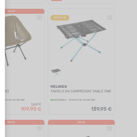
SALDI
NOVITÀ
HELINOX
 (RE)
TAVOLO DA CAMPEGGIO TABLE ONE
SPEDITO IN 24/48 ORE
DISPONIBILE - SPEDITO IN 24/48 ORE
119,95 €
109,90 €
139,95 €
SALDI
SALDI