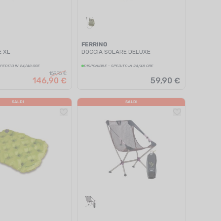
FERRINO
E XL
DOCCIA SOLARE DELUXE
SPEDITO IN 24/48 ORE
DISPONIBILE - SPEDITO IN 24/48 ORE
159,95 €
146,90 €
59,90 €
SALDI
SALDI