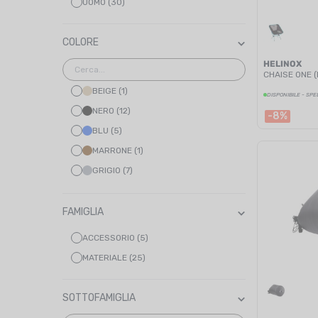
UOMO (30)
COLORE
HELINOX
CHAISE ONE (
BEIGE (1)
DISPONIBILE - SPE
NERO (12)
-8%
BLU (5)
MARRONE (1)
GRIGIO (7)
VERDE (3)
CACHI (2)
FAMIGLIA
MULTICOLORE (13)
ACCESSORIO (5)
BLU MARINO (1)
MATERIALE (25)
ARANCIONE (2)
TURCHESE (9)
SOTTOFAMIGLIA
BIANCO (3)