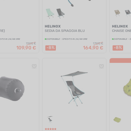
HELINOX
HELINOX
RE)
SEDIA DA SPIAGGIA BLU
CHAISE ON
DITO IN 24/48 ORE
DISPONIBILE - SPEDITO IN 24/48 ORE
DISPONIBILE - 
119,95 €
179,95 €
109,90 €
164,90 €
-8%
-8%