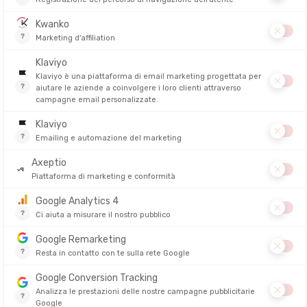
HELINOX
HELINOX
ARD TOP MEDIUM
TABLE ONE HARD TOP LARGE
LIT DE CAM
DITO IN 24/48 ORE
DISPONIBILE - SPEDITO IN 24/48 ORE
DISPONIBILE - 
149,95 €
169,95 €
-8%
SALDI
SALDI