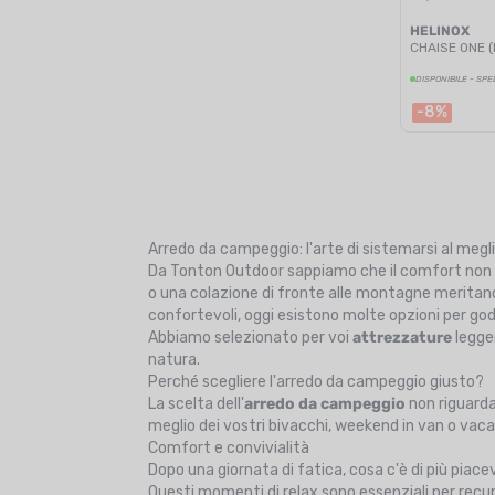
HELINOX
CHAISE ONE (
DISPONIBILE - SPE
-8%
Arredo da campeggio: l'arte di sistemarsi al megl
Da Tonton Outdoor sappiamo che il comfort non te
o una colazione di fronte alle montagne merita
confortevoli, oggi esistono molte opzioni per god
Abbiamo selezionato per voi
attrezzature
legger
natura.
Perché scegliere l'arredo da campeggio giusto?
La scelta dell'
arredo da campeggio
non riguarda 
meglio dei vostri bivacchi, weekend in van o vac
Comfort e convivialità
Dopo una giornata di fatica, cosa c'è di più piac
Questi momenti di relax sono essenziali per recu