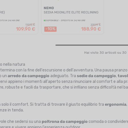
NEMO
RE)
SEDIA MOONLITE ELITE RECLINING
DITO IN 24/48 ORE
DISPONIBILE - SPEDITO IN 24/48 ORE
119,95 €
209,99 €
109,90 €
188,90 €
-10%
Hai visto 30 articoli su 30
io nella natura
rmina con la fine dell'escursione o dell'avventura. Una pausa pranzo 
no un
arredo da campeggio
adeguato. Tra
sedie da campeggio
,
tavol
ervi appieno i momenti all'aperto senza rinunciare al comfort e alla pr
e, robuste e facili da trasportare, che si infilano senza difficoltà nel b
solo il comfort. Si tratta di trovare il giusto equilibrio tra
ergonomia
anze in tenda.
evole che sedersi su una
poltrona da campeggio
comoda o condividere
perare e vivere appieno l'esperienza outdoor.