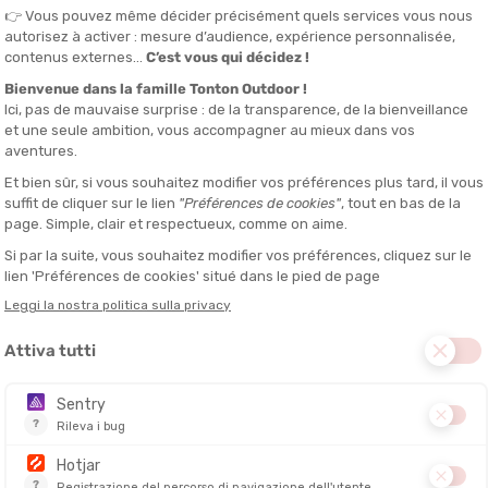
SALDI
SALDI
HELINOX
HELINOX
RE)
CHAISE ONE (RE)
CHAISE ONE
DITO IN 24/48 ORE
DISPONIBILE - SPEDITO IN 24/48 ORE
DISPONIBILE - 
119,95 €
119,95 €
109,90 €
109,90 €
-8%
-8%