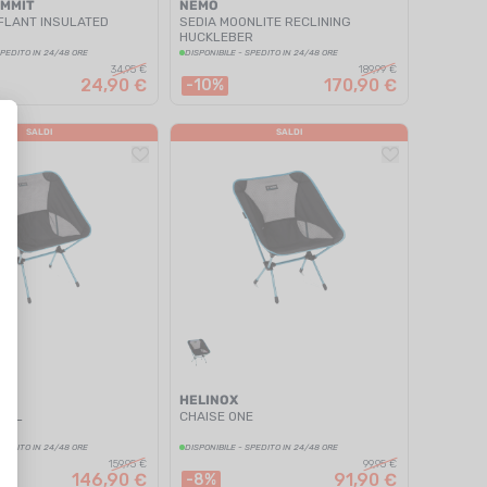
UMMIT
NEMO
FLANT INSULATED
SEDIA MOONLITE RECLINING
HUCKLEBER
SPEDITO IN 24/48 ORE
DISPONIBILE - SPEDITO IN 24/48 ORE
34,95 €
189,99 €
24,90 €
170,90 €
-10%
SALDI
SALDI
HELINOX
E XL
CHAISE ONE
SPEDITO IN 24/48 ORE
DISPONIBILE - SPEDITO IN 24/48 ORE
159,95 €
99,95 €
146,90 €
91,90 €
-8%