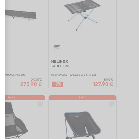
HELINOX
P
TABLE ONE
SPEDITO IN 24/48 ORE
DISPONIBILE - SPEDITO IN 24/48 ORE
299,95 €
139,95 €
275,90 €
127,90 €
-9%
SALDI
SALDI