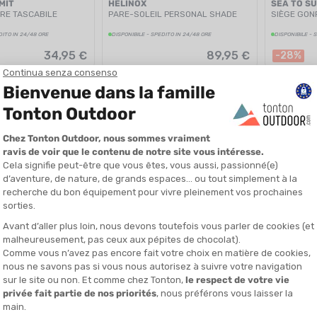
MIT
HELINOX
SEA TO S
RE TASCABILE
PARE-SOLEIL PERSONAL SHADE
SIÈGE GON
DITO IN 24/48 ORE
DISPONIBILE - SPEDITO IN 24/48 ORE
DISPONIBILE - 
34,95 €
89,95 €
-28%
SALDI
SALDI
NEMO
HELINOX
LITE RECLINING
SEDIA MOONLITE ELITE RECLINING
CHAISE ON
DITO IN 24/48 ORE
DISPONIBILE - SPEDITO IN 24/48 ORE
DISPONIBILE - 
189,99 €
209,99 €
170,90 €
188,90 €
-10%
-8%