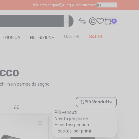
Carta regalo
Blog & destinazioni
Italiano
0
MARCHI
SALDI
ETTRONICA
NUTRIZIONE
ACCO
cchi in un campo da sogno.
Più Venduti
60
Più venduti
Novità per prime
+ costosi per primi
- costosi per primi