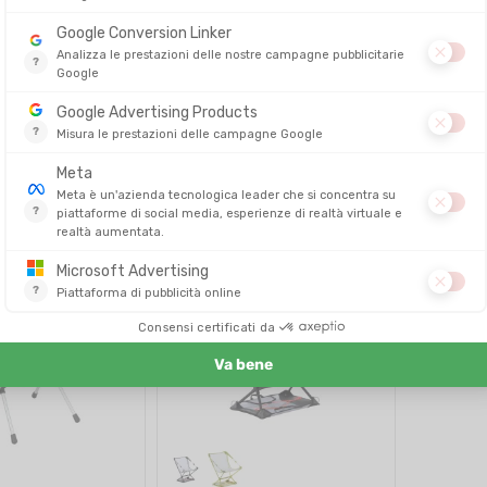
FERRINO
HELINOX
NA
LETTO DA CAMPO CAMPING COT
SEDIA SAV
RESCUE
DITO IN 24/48 ORE
DISPONIBILE - SPEDITO IN 24/48 ORE
DISPONIBILE - 
219,95 €
139,90 €
201,90 €
99,90 €
-28%
-8%
SALDI
SALDI