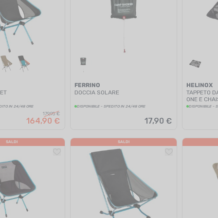
FERRINO
HELINOX
ET
DOCCIA SOLARE
TAPPETO D
ONE E CHA
DITO IN 24/48 ORE
DISPONIBILE - SPEDITO IN 24/48 ORE
DISPONIBILE - 
179,95 €
164,90 €
17,90 €
SALDI
SALDI