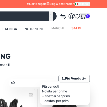
Carta regalo
Blog & destinazioni
Italiano
0
MARCHI
SALDI
ETTRONICA
NUTRIZIONE
ING
nsabili!
Più Venduti
60
Più venduti
Novità per prime
+ costosi per primi
- costosi per primi