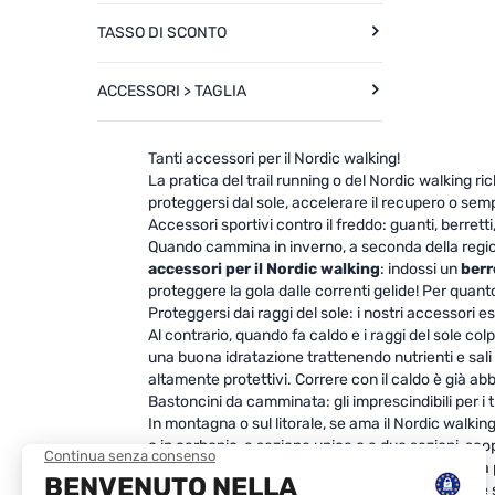
TASSO DI SCONTO
ACCESSORI > TAGLIA
Tanti accessori per il Nordic walking!
La pratica del trail running o del Nordic walking rich
proteggersi dal sole, accelerare il recupero o sem
Accessori sportivi contro il freddo: guanti, berretti
Quando cammina in inverno, a seconda della regione
accessori per il Nordic walking
: indossi un
berr
proteggere la gola dalle correnti gelide! Per quanto
Proteggersi dai raggi del sole: i nostri accessori es
Al contrario, quando fa caldo e i raggi del sole c
una buona idratazione trattenendo nutrienti e sali
altamente protettivi. Correre con il caldo è già a
Bastoncini da camminata: gli imprescindibili per i 
In montagna o sul litorale, se ama il Nordic walki
o in carbonio, a sezione unica o a due sezioni, sco
Accessori utili per il Nordic walking: cintura, port
Se le piace camminare ascoltando musica con le sue