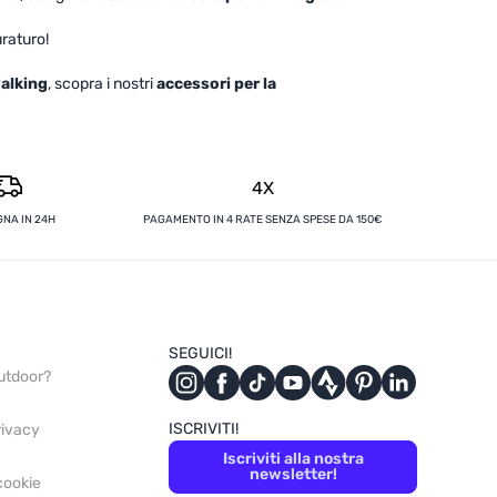
uraturo!
walking
, scopra i nostri
accessori per la
4X
NA IN 24H
PAGAMENTO IN 4 RATE SENZA SPESE DA 150€
SEGUICI!
utdoor?
ISCRIVITI!
privacy
Iscriviti alla nostra
newsletter!
 cookie