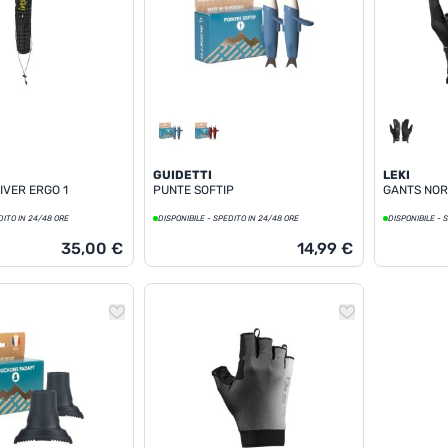
GUIDETTI
LEKI
IVER ERGO 1
PUNTE SOFTIP
GANTS NOR
DITO IN 24/48 ORE
DISPONIBILE - SPEDITO IN 24/48 ORE
DISPONIBILE - 
35,00 €
14,99 €