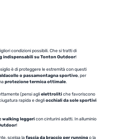
iori condizioni possibili. Che si tratti di
ng
indispensabili su Tonton Outdoor
!
iglio è di proteggere le estremità con questi
aldacollo o passamontagna sportivo
, per
una
protezione termica ottimale
.
rettamente (pensi agli
elettroliti
che favoriscono
iugatura rapida e degli
occhiali da sole sportivi
c walking leggeri
con cinturini adatti. In alluminio
 Outdoor
!
nte, scelga la
fascia da braccio per running
o la