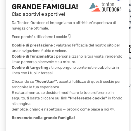
cintura da trail
. Quest'ultima è ideale per portar
Durante le sue competizioni, sostituisca le spille 
Compressione e protezione muscolare: si prenda 
In caso di piccoli dolori, di scarsa circolazione dur
compressione
e le nostre
protezioni muscolar
PAGAMENTO SICURO
CONSEGNA GRAT
I VANTAGGI DI TONTON O
Il blog
Il cashback
TROVA UN NEGOZIO
I codici promozionali
CONTATTACI
I NOSTRI PARTNER
Athlètes
Ambassadors