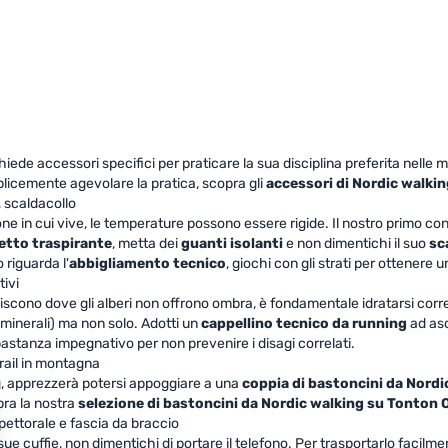
iede accessori specifici per praticare la sua disciplina preferita nelle migl
plicemente agevolare la pratica, scopra gli
accessori di
Nordic walki
, scaldacollo
 in cui vive, le temperature possono essere rigide. Il nostro primo cons
etto traspirante
, metta dei
guanti isolanti
e non dimentichi il suo
sc
 riguarda l'
abbigliamento tecnico
, giochi con gli strati per ottenere 
tivi
olpiscono dove gli alberi non offrono ombra, è fondamentale idratarsi cor
 minerali) ma non solo. Adotti un
cappellino tecnico da running
ad asc
bbastanza impegnativo per non prevenire i disagi correlati.
trail in montagna
ng, apprezzerà potersi appoggiare a una
coppia di bastoncini da Nordi
pra la nostra
selezione di bastoncini da Nordic walking su Tonton
a pettorale e fascia da braccio
 cuffie, non dimentichi di portare il telefono. Per trasportarlo facilme