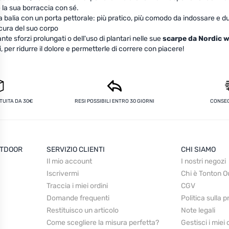
e la sua borraccia con sé.
da balia con un porta pettorale: più pratico, più comodo da indossare e d
cura del suo corpo
ante sforzi prolungati o dell'uso di plantari nelle sue
scarpe da Nordic 
i
, per ridurre il dolore e permetterle di correre con piacere!
UITA DA 30€
RESI POSSIBILI ENTRO 30 GIORNI
CONSEG
UTDOOR
SERVIZIO CLIENTI
CHI SIAMO
Il mio account
I nostri negozi
Iscrivermi
Chi è Tonton O
Traccia i miei ordini
CGV
Domande frequenti
Politica sulla 
Restituisco un articolo
Note legali
Come scegliere la misura perfetta?
Gestisci i miei