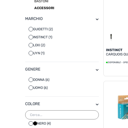
BASTONI
ACCESSORI
MARCHIO
GUIDETTI (2)
INSTINCT (1)
LEKI (2)
INSTINCT
UYN (1)
CARQUOIS QU
DISPONIBILE - SPE
GENERE
DONNA (6)
UOMO (6)
COLORE
NERO (4)