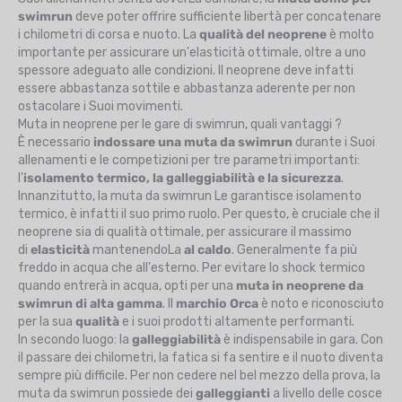
swimrun
deve poter offrire sufficiente libertà per concatenare
i chilometri di corsa e nuoto. La
qualità del neoprene
è molto
importante per assicurare un'elasticità ottimale, oltre a uno
spessore adeguato alle condizioni. Il neoprene deve infatti
essere abbastanza sottile e abbastanza aderente per non
ostacolare i Suoi movimenti.
Muta in neoprene per le gare di swimrun, quali vantaggi ?
È necessario
indossare una muta da swimrun
durante i Suoi
allenamenti e le competizioni per tre parametri importanti:
l'
isolamento termico, la galleggiabilità e la sicurezza
.
Innanzitutto, la muta da swimrun Le garantisce isolamento
termico, è infatti il suo primo ruolo. Per questo, è cruciale che il
neoprene sia di qualità ottimale, per assicurare il massimo
di
elasticità
mantenendoLa
al caldo
. Generalmente fa più
freddo in acqua che all'esterno. Per evitare lo shock termico
quando entrerà in acqua, opti per una
muta in neoprene da
swimrun di alta gamma
. Il
marchio Orca
è noto e riconosciuto
per la sua
qualità
e i suoi prodotti altamente performanti.
In secondo luogo: la
galleggiabilità
è indispensabile in gara. Con
il passare dei chilometri, la fatica si fa sentire e il nuoto diventa
sempre più difficile. Per non cedere nel bel mezzo della prova, la
muta da swimrun possiede dei
galleggianti
a livello delle cosce