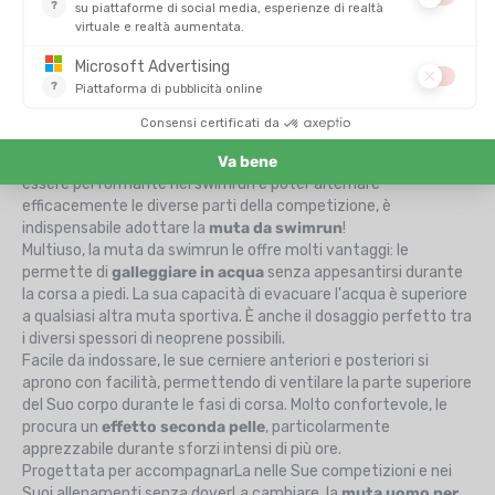
del swimrun. Al contrario della
muta da triathlon
che richiede
fasi di transizione, la muta da swimrun si mantiene per tutta la
durata della prova, come la
trifunzionale
.
Muta da swimrun: caratteristiche pensate per una doppia
disciplina
Parente del triathlon, il swimrun è uno sport che integra delle
alternanze tra corsa
, in trail o running (non dimentichi
le
scarpe da trail/running
!), e il
nuoto in acque libere
. Per
essere performante nel swimrun e poter alternare
efficacemente le diverse parti della competizione, è
indispensabile adottare la
muta da swimrun
!
Multiuso, la muta da swimrun le offre molti vantaggi: le
permette di
galleggiare in acqua
senza appesantirsi durante
la corsa a piedi. La sua capacità di evacuare l'acqua è superiore
a qualsiasi altra muta sportiva. È anche il dosaggio perfetto tra
i diversi spessori di neoprene possibili.
Facile da indossare, le sue cerniere anteriori e posteriori si
aprono con facilità, permettendo di ventilare la parte superiore
del Suo corpo durante le fasi di corsa. Molto confortevole, le
procura un
effetto seconda pelle
, particolarmente
apprezzabile durante sforzi intensi di più ore.
Progettata per accompagnarLa nelle Sue competizioni e nei
Suoi allenamenti senza doverLa cambiare, la
muta uomo per