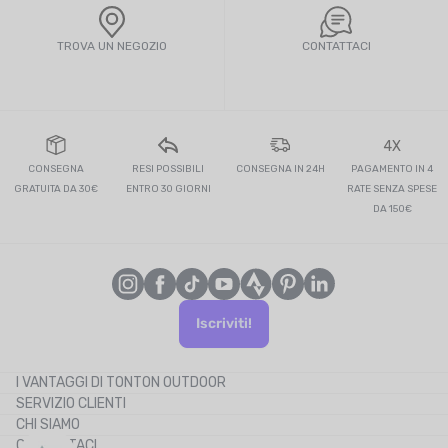
TROVA UN NEGOZIO
CONTATTACI
4X
CONSEGNA
RESI POSSIBILI
CONSEGNA IN 24H
PAGAMENTO IN 4
GRATUITA DA 30€
ENTRO 30 GIORNI
RATE SENZA SPESE
DA 150€
Iscriviti!
I VANTAGGI DI TONTON OUTDOOR
SERVIZIO CLIENTI
Il blog
CHI SIAMO
Il cashback
CONTATTACI