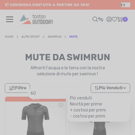
📦 CONSEGNA GRATUITA A PARTIRE DA 30€!
IT
o content
0
HOME
ALTRI SPORT
SWIMRUN
MUTE
UOMO
MUTE DA SWIMRUN
DONNA
Affronti l'acqua e la terra con la nostra
selezione di mute per swimrun !
RAIL / CORSA
Filtra
Più Venduti
60
SCURSIONISMO / VIAGGIO
Più venduti
SALDI
SALDI
Novità per prime
RIATHLON / NUOTO
+ costosi per primi
- costosi per primi
LTRI SPORT
ELETTRONICA