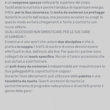
e un
neoprene spesso
nella parte superiore del corpo,
facilitando la nuotata e permettendoLe di risparmiare energia.
Infine,
per la Sua sicurezza
, la
muta da swimrun La protegge
durante le uscite dall'acqua, che possono avvenire su scogli. In
questo modo eviterà sfregamenti e ferite a contatto con
rocce affilate.
QUALI ACCESSORI NON DIMENTICARE PER LE SUE GARE
DI SWIMRUN ?
Il swimrun è uno sport che unisce
due discipline
e che si
pratica
in coppia
. I tratti di nuoto e di corsa devono essere
effettuati in due, dall'inizio alla fine. Per questo i partner sono
collegati da un
leash specifico
. Ma non è l'unico accessorio che
può aiutarLa a performare:
un
pull-buoy da swimrun
è indispensabile per massimizzare la
Sua galleggiabilità, soprattutto in coppia !
Durante i Suoi allenamenti, può utilizzare delle
palette
o una
tavoletta da nuoto
. Questi accessori da nuoto Le
permetteranno di progredire nella pratica e di sentirSi pronto il
giorno della gara !