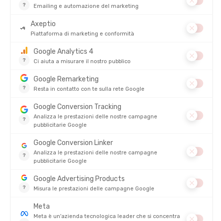
ORCA
MUTA AESIR THERMAL SWIMRUN
DONNA
DISPONIBILE - SPEDITO IN 24/48 ORE
449,00 €
-10%
403,90 €
Hai visto 13 articoli su 13
SCEGLA LA SUA MUTA PER SWIMRUN, PER I SUOI ALLENAMENTI E
LE COMPETIZIONI IN ACQUE LIBERE !
Come il triathlon, il
swimrun
è una disciplina che si svolge
in
parte in acqua e in parte fuori dall'acqua
. Molto esigente,
questo sport richiede l'uso di un
abbigliamento confortevole,
performante
e soprattutto il meno vincolante possibile, per
alternare il nuoto e la corsa a piedi con fluidità! Per questo, una
muta in neoprene
è appositamente progettata per la pratica