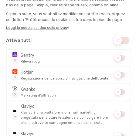
ORCA
ORCA
MUTA RS1 SWIMRUN UOMO
MUTA SWIMRUN CORE PERFORM
UOMO
DISPONIBILE - SPEDITO IN 24/48 ORE
DISPONIBILE - SPEDITO IN 24/48 ORE
549,00 €
399,00 €
SALDI