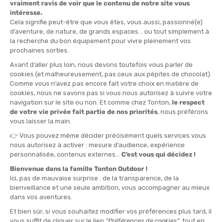
SALDI
MAKO
ORCA
MUTA LS2 DONNA
MUTA AESIR THERMAL UOMO
DISPONIBILE - SPEDITO IN 24/48 ORE
DISPONIBILE - SPEDITO IN 24/48 ORE
449,00 €
-10%
249,00 €
403,90 €