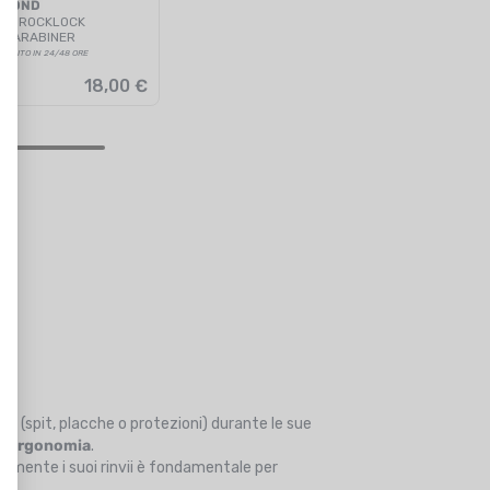
AMOND
ON ROCKLOCK
 CARABINER
SPEDITO IN 24/48 ORE
18,00 €
gio (spit, placche o protezioni) durante le sue
ed ergonomia
.
ettamente i suoi rinvii è fondamentale per