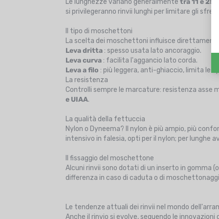
Le lunghezze variano generalmente
tra 11 e 25
si privilegeranno rinvii lunghi per limitare gli sfre
Il tipo di moschettoni
La scelta dei moschettoni influisce direttamente 
Leva dritta
: spesso usata lato ancoraggio.
Leva curva
: facilita l'aggancio lato corda.
Leva a filo
: più leggera, anti-ghiaccio, limita le 
La resistenza
Controlli sempre le marcature: resistenza asse 
e UIAA
.
La qualità della fettuccia
Nylon o Dyneema? Il nylon è più ampio, più confo
intensivo in falesia, opti per il nylon; per lunghe
Il fissaggio del moschettone
Alcuni rinvii sono dotati di un inserto in gomma 
differenza in caso di caduta o di moschettonaggi
Le tendenze attuali dei rinvii nel mondo dell'arr
Anche il rinvio si evolve, seguendo le innovazion