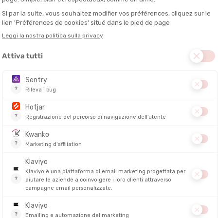
ne accurata di
rinvii leggeri, versatili, lunghi o corti
, pensati per tutt
zatura da arrampicata
.
?
e, a seconda della disciplina, dell'altezza, del tipo di sosta o della confi
 della corda, compromettere il suo comfort… o addirittura la sua sicur
e gli urti in caso di caduta e riduce le sollecitazioni sugli ancoraggi.
trasporto, soprattutto in lunghe vie o in alpinismo.
mettono un moschettonaggio rapido e senza intoppi.
ssibile limita gli sfregamenti della corda su vie tortuose.
sua pratica
, significa arrampicare in modo più fluido, con più piacere e
ttoni
collegati da una fettuccia tessile
(spesso in Dyneema o in nylon)
idi, una fettuccia resistente
(generalmente da 12 a 18 cm), ed un o
ortiva all'aperto, questi rinvii sono progettati per resistere agli urti rip