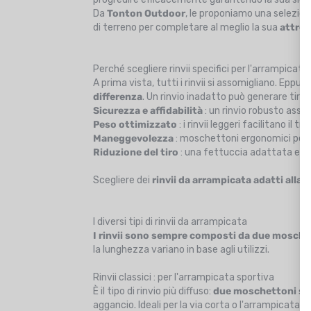
Da
Tonton Outdoor
, le proponiamo una selezio
di terreno per completare al meglio la sua
attrez
Perché scegliere rinvii specifici per l'arrampicata
A prima vista, tutti i rinvii si assomigliano. Eppur
differenza
. Un rinvio inadatto può generare tiro
Sicurezza e affidabilità
: un rinvio robusto assorb
Peso ottimizzato
: i rinvii leggeri facilitano il 
Maneggevolezza
: moschettoni ergonomici per
Riduzione del tiro
: una fettuccia adattata e fle
Scegliere dei
rinvii da arrampicata adatti alla 
I diversi tipi di rinvii da arrampicata
I rinvii sono sempre composti da due
mosche
la lunghezza variano in base agli utilizzi.
Rinvii classici : per l'arrampicata sportiva
È il tipo di rinvio più diffuso:
due moschettoni sol
aggancio. Ideali per la via corta o l'arrampicata sp