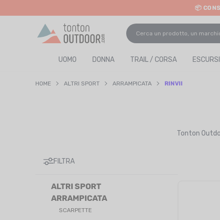
📦 CON
o content
UOMO
DONNA
TRAIL / CORSA
ESCURSI
HOME
ALTRI SPORT
ARRAMPICATA
RINVII
Tonton Outdoo
FILTRA
ALTRI SPORT
ARRAMPICATA
SCARPETTE