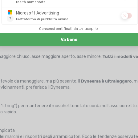
 cm
. Più è lunga, più si limita il tiro, ma più è ingombrante. In falesia,
gamenti.
sulla facilità di moschettonaggio e sulla sicurezza.
aperture involontarie.
maggiore chiuso, asse maggiore aperto, asse minore.
Tutti i modelli
rtevole da maneggiare, ma più pesante. Il
Dyneema è ultraleggero
, m
 avvicinamenti, preferisca il Dyneema.
(o "string") per mantenere il moschettone lato corda nell'asse corretto
o rapido.
ampicata
i dei marchi e i riscontri degli arrampicatori. Ecco le tendenze osserva