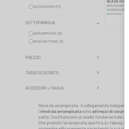
BLACK DIA
BIANCO (5)
MOUSQUETON
ACCESSORIO (11)
SCREWGATE
GIALLO (1)
DISPONIBILE - SPE
SOTTOFAMIGLIA
ARRAMPICATA (8)
MOSCHETTONE (3)
PREZZO
TASSO DI SCONTO
ACCESSORI > TAGLIA
Rinvii da arrampicata : il collegamento indispensa
I
rinvii da arrampicata
sono
attrezzi di sicurez
salite. Costituiscono un anello fondamentale de
Che pratichi l'arrampicata sportiva su falesia, le
progredire efficacemente garantendo la sua sicu