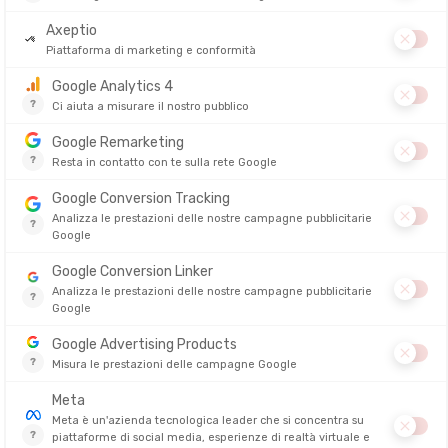
ght
, questi rinvii sono pensati per le lunghe salite dove il peso è un fat
iori alleati.
25 cm
, talvolta estensibili, che permettono alla corda di seguire meglio i
può rapidamente diventare penalizzante.
eggerezza
on si ghiacciano e riducono il rischio di aperture accidentali in caso di v
l'alpinismo e in condizioni fredde.
rampicata
 ma alcuni criteri sono imprescindibili per scegliere il suo
set di rinvii
.
vie o per chi è in cerca di leggerezza. Un risparmio di qualche grammo 