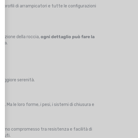
i i profili di arrampicatori e tutte le configurazioni
gurazione della roccia,
ogni dettaglio può fare la
ezza.
 maggiore serenità.
. Ma le loro forme, i pesi, i sistemi di chiusura e
ttimo compromesso tra resistenza e facilità di
etuti.