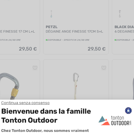
PETZL
BLACK DI
E FINESSE 17 CM L+L
DÉGAINE ANGE FINESSE 17CM S+L
6 DEGAINES
DITO IN 24/48 ORE
DISPONIBILE - SPEDITO IN 24/48 ORE
DISPONIBILE - 
29,50 €
29,50 €