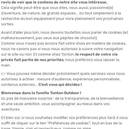
MOND
BLACK DIAMOND
BLACK DI
 VAPORLOCK
RINVIO MINIWIRE ALPINE
MOUSQUET
TWISTLOCK
DITO IN 24/48 ORE
DISPONIBILE - SPEDITO IN 24/48 ORE
DISPONIBILE - 
16,00 €
25,00 €
Hai visto 11 articoli su 11
bile tra la sua corda e la parete
za essenziali
, progettati per collegare la sua corda ai punti d'ancorag
lla catena di assicurazione e devono coniugare
leggerezza, solidità 
 lunghe vie, il boulder attrezzato o l'alpinismo tecnico, scegliere corr
rezza.