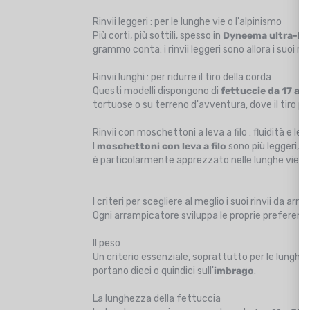
Rinvii leggeri : per le lunghe vie o l'alpinismo
Più corti, più sottili, spesso in
Dyneema ultra-li
grammo conta: i rinvii leggeri sono allora i suoi migl
Rinvii lunghi : per ridurre il tiro della corda
Questi modelli dispongono di
fettuccie da 17 a 
tortuose o su terreno d'avventura, dove il tiro 
Rinvii con moschettoni a leva a filo : fluidità e l
I
moschettoni con leva a filo
sono più leggeri, n
è particolarmente apprezzato nelle lunghe vie, nel
I criteri per scegliere al meglio i suoi rinvii da ar
Ogni arrampicatore sviluppa le proprie preferenze,
Il peso
Un criterio essenziale, soprattutto per le lunghe 
portano dieci o quindici sull'
imbrago
.
La lunghezza della fettuccia