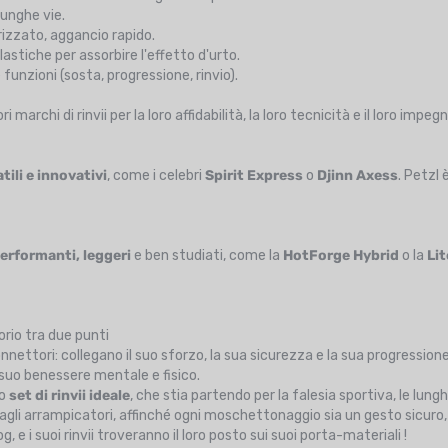
 lunghe vie.
rizzato, aggancio rapido.
astiche per assorbire l'effetto d'urto.
 funzioni (sosta, progressione, rinvio).
 marchi di rinvii per la loro affidabilità, la loro tecnicità e il loro imp
atili e innovativi
, come i celebri
Spirit Express
o
Djinn Axess
. Petzl 
performanti, leggeri
e ben studiati, come la
HotForge Hybrid
o la
Li
sorio tra due punti
nettori: collegano il suo sforzo, la sua sicurezza e la sua progressione
 suo benessere mentale e fisico.
uo
set di rinvii ideale
, che stia partendo per la falesia sportiva, le lungh
i arrampicatori, affinché ogni moschettonaggio sia un gesto sicuro, s
g, e i suoi rinvii troveranno il loro posto sui suoi porta-materiali !