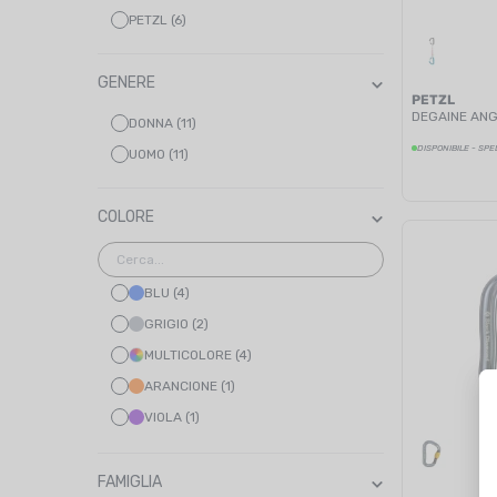
PETZL (6)
GENERE
PETZL
DEGAINE ANG
DONNA (11)
DISPONIBILE - SPE
UOMO (11)
COLORE
BLU (4)
GRIGIO (2)
MULTICOLORE (4)
ARANCIONE (1)
VIOLA (1)
ROSSO (1)
TURCHESE (1)
FAMIGLIA