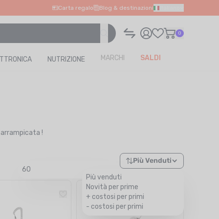
Carta regalo
Blog & destinazioni
Italiano
0
MARCHI
SALDI
ETTRONICA
NUTRIZIONE
 arrampicata !
Più Venduti
60
Più venduti
Novità per prime
+ costosi per primi
- costosi per primi