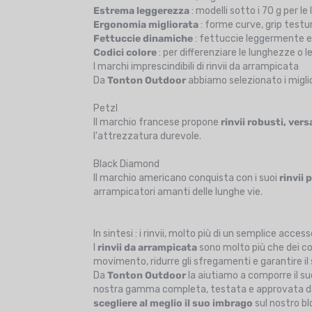
Estrema leggerezza
: modelli sotto i 70 g per le
Ergonomia migliorata
: forme curve, grip testu
Fettuccie dinamiche
: fettuccie leggermente el
Codici colore
: per differenziare le lunghezze o le
I marchi imprescindibili di rinvii da arrampicata
Da
Tonton Outdoor
abbiamo selezionato i migliori
Petzl
Il marchio francese propone
rinvii robusti, vers
l'attrezzatura durevole.
Black Diamond
Il marchio americano conquista con i suoi
rinvii 
arrampicatori amanti delle lunghe vie.
In sintesi : i rinvii, molto più di un semplice acces
I
rinvii da arrampicata
sono molto più che dei con
movimento, ridurre gli sfregamenti e garantire il
Da
Tonton Outdoor
la aiutiamo a comporre il s
nostra gamma completa, testata e approvata dagl
scegliere al meglio il suo imbrago
sul nostro blo