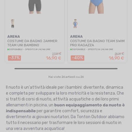
ARENA
ARENA
COSTUME DA BAGNO JAMMER
COSTUME DA BAGNO TEAM SWIM
TEAM UNI BAMBINO
PRO RAGAZZA
DISPONIBILE - SPEDITO IN 24/48 ORE
DISPONIBILE - SPEDITO IN 24/48 ORE
27,00 €
28,00 €
-37%
-40%
16,90 €
16,90 €
Hai visto 26 articoli su 26
Il nuoto è un'attività ideale per i bambini: divertente, dinamica
e completa per sviluppare la loro motricità e la resistenza. Che
si tratti di corsi di nuoto, attività acquatiche o dei loro primi
allenamenti in piscina, un
buon equipaggiamento da nuoto è
indispensabile
per garantire comfort, sicurezza e
divertimento ai giovani nuotatori. Da Tonton Outdoor abbiamo
tutto il necessario per trasformare le loro sessioni di nuoto in
una vera avventura acquatica!