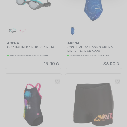
UTRIZIONE
MARCHI
SALDI
CARTA REGALO
ARENA
ARENA
OCCHIALINI DA NUOTO AIR JR
COSTUME DA BAGNO ARENA
FIREFLOW RAGAZZA
IL MIO CARRELLO
DISPONIBILE - SPEDITO IN 24/48 ORE
DISPONIBILE - SPEDITO IN 24/48 ORE
18,00 €
36,00 €
I MIEI PREFERITI
IL BLOG DEI TONTONS
CONTATTO