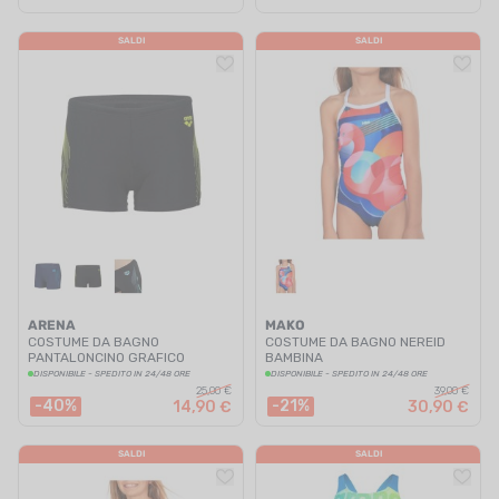
SALDI
SALDI
ARENA
MAKO
COSTUME DA BAGNO
COSTUME DA BAGNO NEREID
PANTALONCINO GRAFICO
BAMBINA
RAGAZZO
DISPONIBILE - SPEDITO IN 24/48 ORE
DISPONIBILE - SPEDITO IN 24/48 ORE
25,00 €
39,00 €
-40%
-21%
14,90 €
30,90 €
SALDI
SALDI