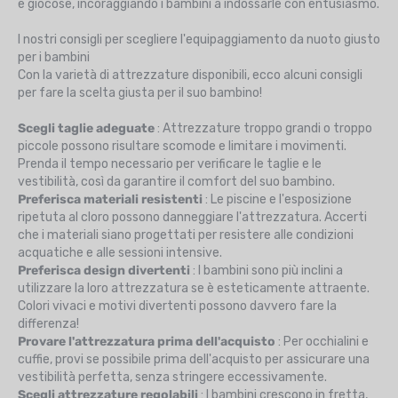
e giocose, incoraggiando i bambini a indossarle con entusiasmo.
I nostri consigli per scegliere l'equipaggiamento da nuoto giusto
per i bambini
Con la varietà di attrezzature disponibili, ecco alcuni consigli
per fare la scelta giusta per il suo bambino!
Scegli taglie adeguate
: Attrezzature troppo grandi o troppo
piccole possono risultare scomode e limitare i movimenti.
Prenda il tempo necessario per verificare le taglie e le
vestibilità, così da garantire il comfort del suo bambino.
Preferisca materiali resistenti
: Le piscine e l'esposizione
ripetuta al cloro possono danneggiare l'attrezzatura. Accerti
che i materiali siano progettati per resistere alle condizioni
acquatiche e alle sessioni intensive.
Preferisca design divertenti
: I bambini sono più inclini a
utilizzare la loro attrezzatura se è esteticamente attraente.
Colori vivaci e motivi divertenti possono davvero fare la
differenza!
Provare l'attrezzatura prima dell'acquisto
: Per occhialini e
cuffie, provi se possibile prima dell'acquisto per assicurare una
vestibilità perfetta, senza stringere eccessivamente.
Scegli attrezzature regolabili
: I bambini crescono in fretta,