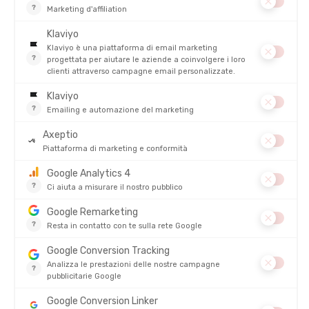
SALDI
ARENA
ORCA
COSTUME DA BAGNO SCARY
MUTA ZEAL SQUAD BAMBINO
BAMBINO
DISPONIBILE - SPEDITO IN 24/48 ORE
DISPONIBILE - SPEDITO IN 24/48 ORE
30,00 €
-40%
17,90 €
229,00 €
SALDI
SALDI