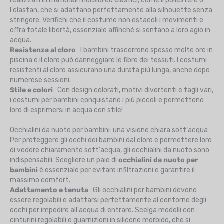
realizzati in materiali morbidi ed elastici, come il poliestere o
l'elastan, che si adattano perfettamente alla silhouette senza
stringere. Verifichi che il costume non ostacoli i movimenti e
offra totale libertà, essenziale affinché si sentano a loro agio in
acqua.
Resistenza al cloro
: I bambini trascorrono spesso molte ore in
piscina e il cloro può danneggiare le fibre dei tessuti. I costumi
resistenti al cloro assicurano una durata più lunga, anche dopo
numerose sessioni.
Stile e colori
: Con design colorati, motivi divertenti e tagli vari,
i costumi per bambini conquistano i più piccoli e permettono
loro di esprimersi in acqua con stile!
Occhialini da nuoto per bambini: una visione chiara sott'acqua
Per proteggere gli occhi dei bambini dal cloro e permettere loro
di vedere chiaramente sott'acqua, gli occhialini da nuoto sono
indispensabili. Scegliere un paio di
occhialini da nuoto per
bambini
è essenziale per evitare infiltrazioni e garantire il
massimo comfort.
Adattamento e tenuta
: Gli occhialini per bambini devono
essere regolabili e adattarsi perfettamente al contorno degli
occhi per impedire all'acqua di entrare. Scelga modelli con
cinturini regolabili e guarnizioni in silicone morbido, che si