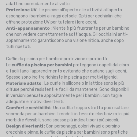
adattino comodamente al volto.
Protezione UV
: Le piscine all'aperto o le attività all'aperto
espongono i bambini ai raggi del sole. Opti per occhialini che
offrano protezione UV per tutelare i loro occhi.
Anti-appannamento
: Niente è più frustrante per un bambino
che non vedere correttamente sott'acqua. Gli occhialini anti-
appannamento garantiscono una visione nitida, anche dopo
tuffi ripetuti.
Cuffie da piscina per bambini: protezione e praticità
Le
cuffie da piscina per bambini
proteggono i capelli dal cloro
e facilitano l'apprendimento evitando che cadano sugli occhi.
Spesso sono inoltre richieste in piscina per motivi igienici.
Materiale adatto
: Le cuffie in silicone o in lattice sono le più
diffuse perché resistenti e facili da mantenere. Sono disponibili
in versioni pensate appositamente per i bambini, con taglie
adeguate e motivi divertenti.
Comfort e vestibilità
: Una cuffia troppo stretta può risultare
scomoda per un bambino. I modelli in tessuto elasticizzato, più
morbidi e flessibili, sono spesso più indicati per i più piccoli.
Design divertenti
: Con personaggi, colori vivaci o persino
orecchie e pinne, le cuffie da piscina per bambini sono pratiche