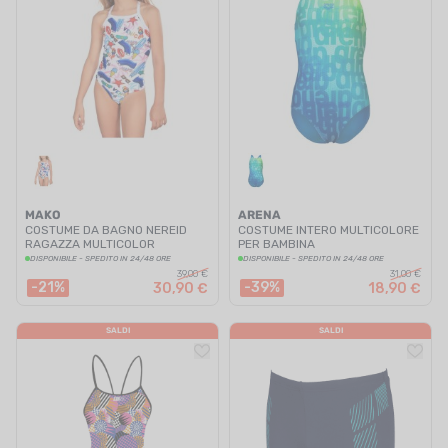
MAKO
ARENA
COSTUME DA BAGNO NEREID
COSTUME INTERO MULTICOLORE
RAGAZZA MULTICOLOR
PER BAMBINA
DISPONIBILE - SPEDITO IN 24/48 ORE
DISPONIBILE - SPEDITO IN 24/48 ORE
39,00 €
31,00 €
-21%
-39%
30,90 €
18,90 €
SALDI
SALDI