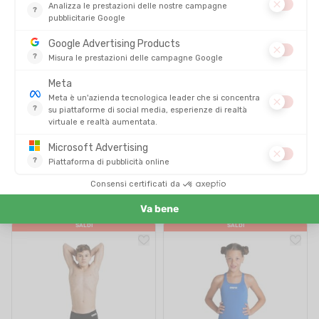
ORCA
ARENA
MUTA VITALIS SQUAD HI-VIS
COSTUME DA BAGNO
BAMBINO
LIGHTDROP BACK BAMBINA
DISPONIBILE - SPEDITO IN 24/48 ORE
DISPONIBILE - SPEDITO IN 24/48 ORE
149,00 €
33,00 €
-10%
-43%
133,90 €
18,90 €
SALDI
SALDI