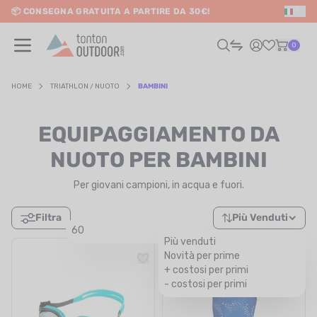
📦 CONSEGNA GRATUITA A PARTIRE DA 30€!
IT
o content
0
HOME
TRIATHLON / NUOTO
BAMBINI
UOMO
EQUIPAGGIAMENTO DA
DONNA
NUOTO PER BAMBINI
Per giovani campioni, in acqua e fuori.
RAIL / CORSA
Filtra
Più Venduti
SCURSIONISMO / VIAGGIO
60
Più venduti
RIATHLON / NUOTO
Novità per prime
+ costosi per primi
LTRI SPORT
- costosi per primi
ELETTRONICA