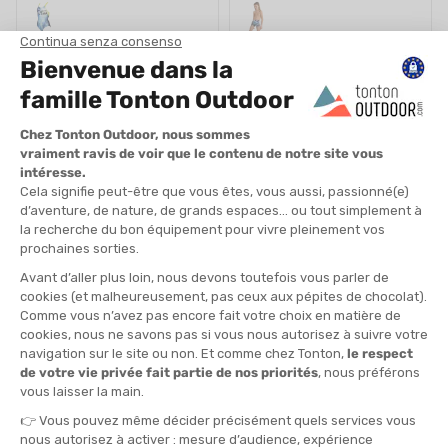
ARENA
ARENA
COSTUME DA BAGNO COMET JR
COSTUME DA BAGNO CON
SWIM PRO BACK FILLE
STAMPA POSIZIONATA PER
BAMBINO
DISPONIBILE - SPEDITO IN 24/48 ORE
DISPONIBILE - SPEDITO IN 24/48 ORE
29,99 €
30,00 €
-40%
-40%
17,90 €
17,90 €
SALDI
SALDI
ARENA
ARENA
COSTUME DA BAGNO SHORT
COSTUME DA BAGNO SOLID