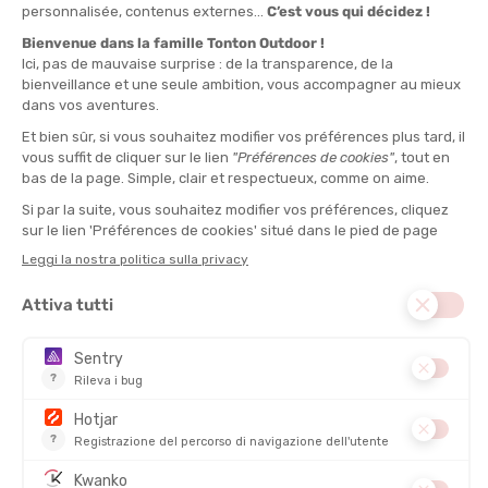
TEAM UNI BAMBINO
JAMMER BAMBINO
DISPONIBILE - SPEDITO IN 24/48 ORE
DISPONIBILE - SPEDITO IN 24/48 ORE
22,00 €
29,00 €
-41%
-42%
12,90 €
16,90 €
SALDI
ZOGGS
ARENA
OCCHIALINI DA NUOTO SUPER
COSTUME DA BAGNO SWIM PRO
SEAL PER BAMBINI
LOG BAMBINA
DISPONIBILE - SPEDITO IN 24/48 ORE
DISPONIBILE - SPEDITO IN 24/48 ORE
23,00 €
-44%
20,00 €
12,90 €