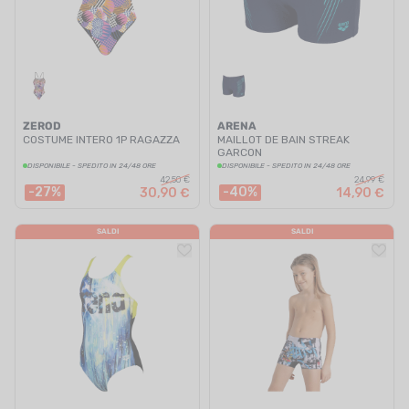
ZEROD
ARENA
COSTUME INTERO 1P RAGAZZA
MAILLOT DE BAIN STREAK
GARCON
DISPONIBILE - SPEDITO IN 24/48 ORE
DISPONIBILE - SPEDITO IN 24/48 ORE
42,50 €
24,99 €
-27%
-40%
30,90 €
14,90 €
SALDI
SALDI