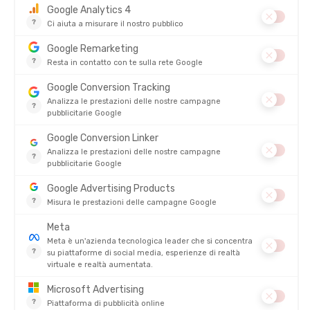
ICEBREAKER
ICEBREAKER
T-SHIRT MANICHE LUNGHE MERINO
COLLANT ZONEKNIT MERINO 200
125 ZONEKNIT UOMO
UOMO
DISPONIBILE - SPEDITO IN 24/48 ORE
DISPONIBILE - SPEDITO IN 24/48 ORE
99,95 €
129,95
-26%
-26%
73,90 €
95,90 
RECENSIONI
Non ci sono ancora recensioni per questo prodotto
4.8/5
Basato su
4 256
recensioni degli ultimi 12 mesi