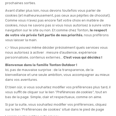
TAGLIA
S
M
L
XL
QUANTITÀ
-
>> CLICK & COLLECT
Vedi le scorte del negozio
DISPONIBILE!
CONSEGNA GRATUITA
CASHBACK
Spedito in 24/48 ore
Da 30 € di acquisto
Guadagna
5,15 €
con
questo acquisto!
» DA ABBINARE A
ICEBREAKER
BANDEAU MERINO 200 OASIS
21,90 €
VEDI IL PRODOTTO