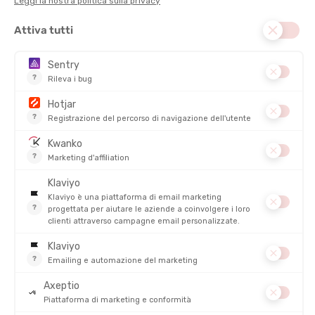
COMPOSIZIONE :
Lana merino
PESO :
320 g
DISCIPLINE :
Lifestyle, Escursionismo, Sci
ISOLAMENTO
TRASPIRABILITÀ
DESCRIZIONE DEL PRODOTTO: MAGLIA INTIMA 260
TECH DEMI-ZIP UOMO
PRODOTTI SIMILI
SALDI
SALDI