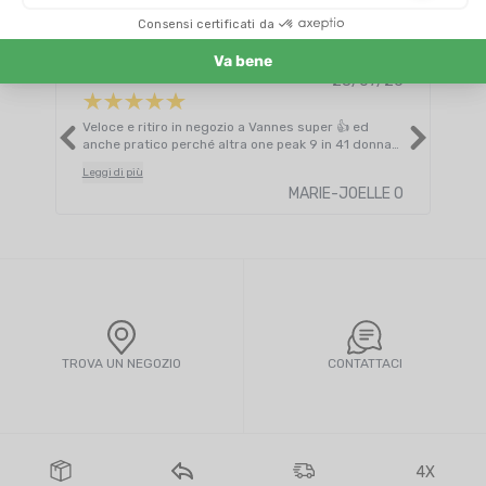
Vedi tutte le recensioni
28/07/26
Veloce e ritiro in negozio a Vannes super 👍 ed
Cred
anche pratico perché altra one peak 9 in 41 donna
anda
non era più disponibile in negozio.
Leggi di più
MARIE-JOELLE O
TROVA UN NEGOZIO
CONTATTACI
4X