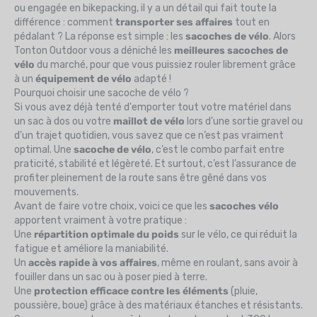
ou engagée en bikepacking, il y a un détail qui fait toute la
différence : comment
transporter ses affaires
tout en
pédalant ? La réponse est simple : les
sacoches de vélo
. Alors
Tonton Outdoor vous a déniché les
meilleures sacoches de
vélo
du marché, pour que vous puissiez rouler librement grâce
à un
équipement de vélo
adapté !
Pourquoi choisir une sacoche de vélo ?
Si vous avez déjà tenté d'emporter tout votre matériel dans
un sac à dos ou votre
maillot de vélo
lors d'une sortie gravel ou
d'un trajet quotidien, vous savez que ce n’est pas vraiment
optimal. Une
sacoche de vélo
, c’est le combo parfait entre
praticité, stabilité et légèreté. Et surtout, c’est l’assurance de
profiter pleinement de la route sans être gêné dans vos
mouvements.
Avant de faire votre choix, voici ce que les
sacoches vélo
apportent vraiment à votre pratique :
Une
répartition optimale du poids
sur le vélo, ce qui réduit la
fatigue et améliore la maniabilité.
Un
accès rapide à vos affaires
, même en roulant, sans avoir à
fouiller dans un sac ou à poser pied à terre.
Une
protection efficace contre les éléments
(pluie,
poussière, boue) grâce à des matériaux étanches et résistants.