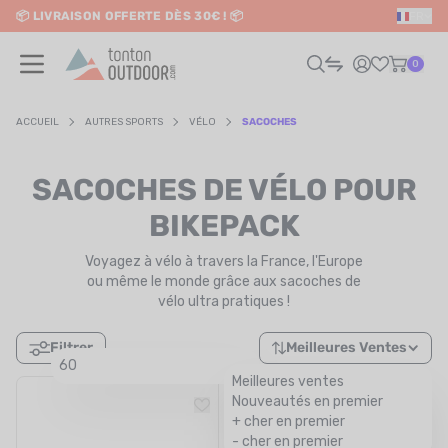
📦 LIVRAISON OFFERTE DÈS 30€ ! 📦
FR
o content
✨ RETRAIT EN MAGASIN GRATUIT
0
ACCUEIL
AUTRES SPORTS
VÉLO
SACOCHES
HOMME
SACOCHES DE VÉLO POUR
FEMME
BIKEPACK
Voyagez à vélo à travers la France, l'Europe
RAIL / RUNNING
ou même le monde grâce aux sacoches de
vélo ultra pratiques !
RANDONNÉE / VOYAGE
Filtrer
Meilleures Ventes
RIATHLON / NATATION
60
Meilleures ventes
AUTRES SPORTS
Nouveautés en premier
+ cher en premier
ÉLECTRONIQUE
- cher en premier