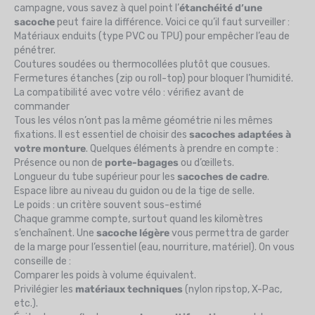
campagne, vous savez à quel point l’
étanchéité d’une
sacoche
peut faire la différence. Voici ce qu’il faut surveiller :
Matériaux enduits (type PVC ou TPU) pour empêcher l’eau de
pénétrer.
Coutures soudées ou thermocollées plutôt que cousues.
Fermetures étanches (zip ou roll-top) pour bloquer l’humidité.
La compatibilité avec votre vélo : vérifiez avant de
commander
Tous les vélos n’ont pas la même géométrie ni les mêmes
fixations. Il est essentiel de choisir des
sacoches adaptées à
votre monture
. Quelques éléments à prendre en compte :
Présence ou non de
porte-bagages
ou d’œillets.
Longueur du tube supérieur pour les
sacoches de cadre
.
Espace libre au niveau du guidon ou de la tige de selle.
Le poids : un critère souvent sous-estimé
Chaque gramme compte, surtout quand les kilomètres
s’enchaînent. Une
sacoche légère
vous permettra de garder
de la marge pour l’essentiel (eau, nourriture, matériel). On vous
conseille de :
Comparer les poids à volume équivalent.
Privilégier les
matériaux techniques
(nylon ripstop, X-Pac,
etc.).