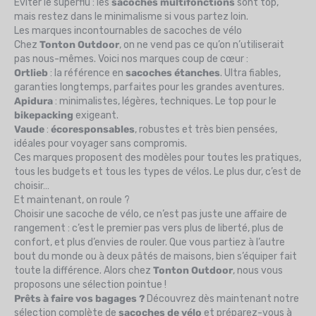
Éviter le superflu : les
sacoches multifonctions
sont top,
mais restez dans le minimalisme si vous partez loin.
Les marques incontournables de sacoches de vélo
Chez
Tonton Outdoor
, on ne vend pas ce qu’on n’utiliserait
pas nous-mêmes. Voici nos marques coup de cœur :
Ortlieb
: la référence en
sacoches étanches
. Ultra fiables,
garanties longtemps, parfaites pour les grandes aventures.
Apidura
: minimalistes, légères, techniques. Le top pour le
bikepacking
exigeant.
Vaude
:
écoresponsables
, robustes et très bien pensées,
idéales pour voyager sans compromis.
Ces marques proposent des modèles pour toutes les pratiques,
tous les budgets et tous les types de vélos. Le plus dur, c’est de
choisir…
Et maintenant, on roule ?
Choisir une sacoche de vélo, ce n’est pas juste une affaire de
rangement : c’est le premier pas vers plus de liberté, plus de
confort, et plus d’envies de rouler. Que vous partiez à l’autre
bout du monde ou à deux pâtés de maisons, bien s’équiper fait
toute la différence. Alors chez
Tonton Outdoor
, nous vous
proposons une sélection pointue !
Prêts à faire vos bagages ?
Découvrez dès maintenant notre
sélection complète de
sacoches de vélo
et préparez-vous à