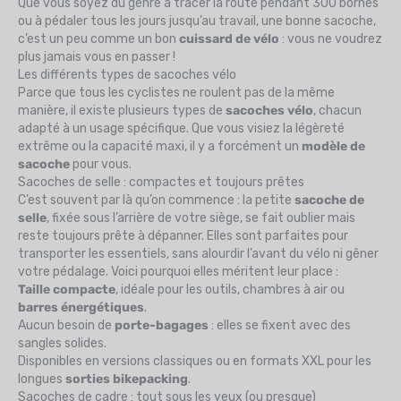
Que vous soyez du genre à tracer la route pendant 300 bornes
ou à pédaler tous les jours jusqu’au travail, une bonne sacoche,
c’est un peu comme un bon
cuissard de vélo
: vous ne voudrez
plus jamais vous en passer !
Les différents types de sacoches vélo
Parce que tous les cyclistes ne roulent pas de la même
manière, il existe plusieurs types de
sacoches vélo
, chacun
adapté à un usage spécifique. Que vous visiez la légèreté
extrême ou la capacité maxi, il y a forcément un
modèle de
sacoche
pour vous.
Sacoches de selle : compactes et toujours prêtes
C’est souvent par là qu’on commence : la petite
sacoche de
selle
, fixée sous l’arrière de votre siège, se fait oublier mais
reste toujours prête à dépanner. Elles sont parfaites pour
transporter les essentiels, sans alourdir l’avant du vélo ni gêner
votre pédalage. Voici pourquoi elles méritent leur place :
Taille compacte
, idéale pour les outils, chambres à air ou
barres énergétiques
.
Aucun besoin de
porte-bagages
: elles se fixent avec des
sangles solides.
Disponibles en versions classiques ou en formats XXL pour les
longues
sorties bikepacking
.
Sacoches de cadre : tout sous les yeux (ou presque)