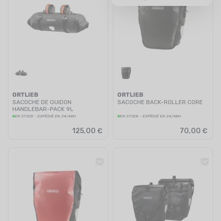
UTRITION
MARQUES
PROMO
CARTE CADEAU
MON PANIER
ORTLIEB
ORTLIEB
SACOCHE DE GUIDON
SACOCHE BACK-ROLLER CORE
HANDLEBAR-PACK 9L
MES FAVORIS
EN STOCK - EXPÉDIÉ EN 24/48H
EN STOCK - EXPÉDIÉ EN 24/48H
125,00 €
70,00 €
LE BLOG DES TONTONS
CONTACT