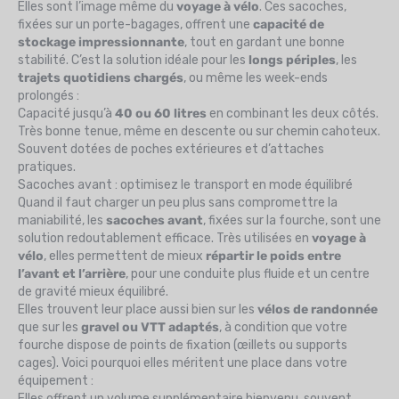
Elles sont l’image même du
voyage à vélo
. Ces sacoches,
fixées sur un porte-bagages, offrent une
capacité de
stockage impressionnante
, tout en gardant une bonne
stabilité. C’est la solution idéale pour les
longs périples
, les
trajets quotidiens chargés
, ou même les week-ends
prolongés :
Capacité jusqu’à
40 ou 60 litres
en combinant les deux côtés.
Très bonne tenue, même en descente ou sur chemin cahoteux.
Souvent dotées de poches extérieures et d’attaches
pratiques.
Sacoches avant : optimisez le transport en mode équilibré
Quand il faut charger un peu plus sans compromettre la
maniabilité, les
sacoches avant
, fixées sur la fourche, sont une
solution redoutablement efficace. Très utilisées en
voyage à
vélo
, elles permettent de mieux
répartir le poids entre
l’avant et l’arrière
, pour une conduite plus fluide et un centre
de gravité mieux équilibré.
Elles trouvent leur place aussi bien sur les
vélos de randonnée
que sur les
gravel ou VTT adaptés
, à condition que votre
fourche dispose de points de fixation (œillets ou supports
cages). Voici pourquoi elles méritent une place dans votre
équipement :
Elles offrent un volume supplémentaire bienvenu, souvent