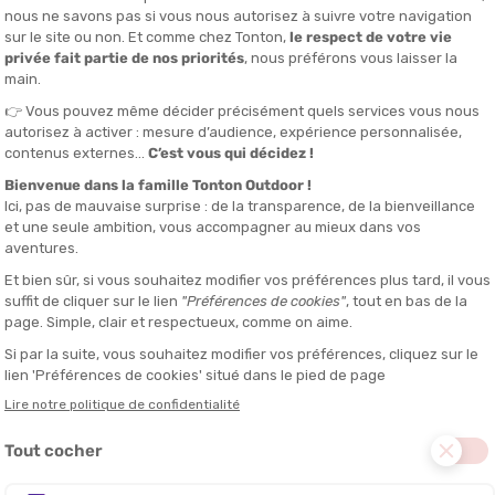
e partager votre passion pour l'outdoor avec votre enfant en toute sé
piliers techniques :
amiques et des roues de grand diamètre pour absorber les irrégularit