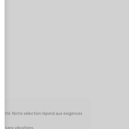
curité. Notre sélection répond aux exigences
és sans vibrations.