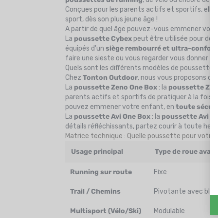
Conçues pour les parents actifs et sportifs, elle
sport, dès son plus jeune âge !
A partir de quel âge pouvez-vous emmener votr
La
poussette Cybex
peut être utilisée pour des
équipés d'un
siège rembourré et ultra-confort
faire une sieste ou vous regarder vous donner à 
Quels sont les différents modèles de poussettes
Chez
Tonton
Outdoor
, nous vous proposons d
La
poussette Zeno One Box
: la
poussette Zen
parents actifs et sportifs de pratiquer à la fois
l
pouvez emmener votre enfant, en
toute sécuri
La
poussette Avi One Box
: la
poussette Avi O
détails réfléchissants, partez courir à toute heur
Matrice technique : Quelle poussette pour votre
Usage principal
Type de roue avan
Running sur route
Fixe
Trail / Chemins
Pivotante avec blo
Multisport (Vélo/Ski)
Modulable