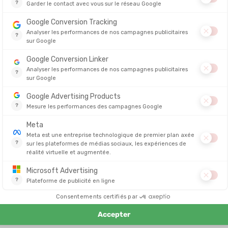
s permettent de vivre de grands moments de partage, en plein air, avec
e enfant dans une poussette Cybex ?
 enfants dès l'âge
de 6 mois
, et jusqu'à environ l'âge de 4 ans. Les di
able
, apportant un bon maintien à votre enfant peu importe son âge. 
fond, tout en restant en sécurité dans la
poussette pour le sport
!
 de sport ?
eux modèles de
poussettes Cybex
:
o One Box
, de chez
Cybex
est un modèle
haut de gamme
. C'est une
a course à pied, le trail, le vélo et le ski
. Ce modèle vous permet de co
té
, avec vous, même durant vos
séances plus dynamiques.
ne Box
, de chez
Cybex
, est un modèle
de
poussette de running, dédi
e de la journée et de la nuit, en toute sécurité.
 pratique avec bébé ?
t
Terrain
Bénéfice
Asphalte / Voies vertes
Une trajectoire rectiligne parfaite
cage
Sentiers / Forêt
Une agilité maximale dans les vira
Polyvalent
Un châssis unique pour toutes vos