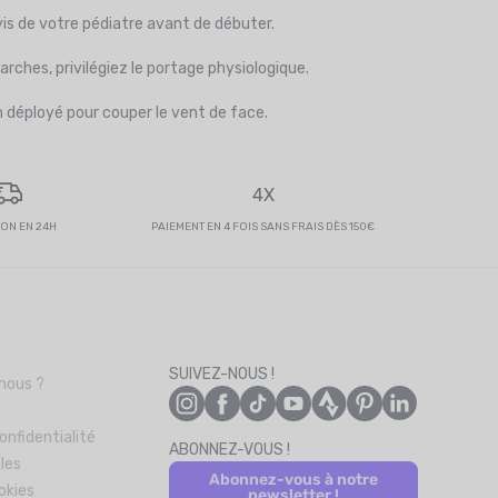
is de votre pédiatre avant de débuter.
rches, privilégiez le portage physiologique.
n déployé pour couper le vent de face.
4X
SON EN 24H
PAIEMENT EN 4 FOIS SANS FRAIS DÈS 150€
s
SUIVEZ-NOUS !
nous ?
onfidentialité
ABONNEZ-VOUS !
les
Abonnez-vous à notre
okies
newsletter !