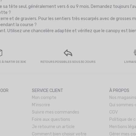
 ?
e sa tête seul, généralement vers 6 ou 9 mois. Demandez toujours l'av
ette ?
rre et de graviers. Pour les sentiers très escarpés avec de grosses ma
pendant la course ?
nt. Utilisez une chancelière adaptée et vérifiez que le canopy est bie
 À PARTIR DE 30€
RETOURS POSSIBLES SOUS 30 JOURS
LIVRAI
DOOR
SERVICE CLIENT
À PROPOS
Mon compte
Nos magasin
M'inscrire
Qui sommes-
Suivre mes commandes
CGV
Foire aux questions
Politique de c
Je retourne un article
Mentions léga
Comment bien choisir votre
Gérer mes co