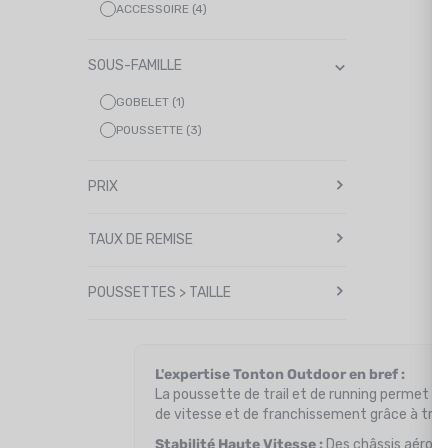
ACCESSOIRE (4)
SOUS-FAMILLE
GOBELET (1)
POUSSETTE (3)
PRIX
TAUX DE REMISE
POUSSETTES > TAILLE
L'expertise Tonton Outdoor en bref :
La poussette de trail et de running permet d
de vitesse et de franchissement grâce à trois 
Stabilité Haute Vitesse :
Des châssis aérodyn