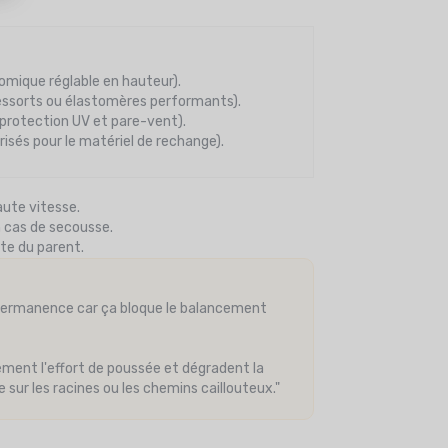
mique réglable en hauteur).
essorts ou élastomères performants).
protection UV et pare-vent).
isés pour le matériel de rechange).
aute vitesse.
n cas de secousse.
ute du parent.
 permanence car ça bloque le balancement
ment l'effort de poussée et dégradent la
 sur les racines ou les chemins caillouteux."