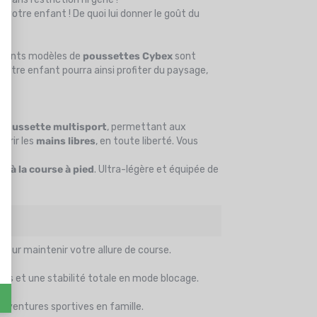
 votre enfant ! De quoi lui donner le goût du
fférents modèles de
poussettes Cybex
sont
Votre enfant pourra ainsi profiter du paysage,
poussette multisport
, permettant aux
urir les
mains libres
, en toute liberté. Vous
é à la course à pied
. Ultra-légère et équipée de
 pour maintenir votre allure de course.
ges et une stabilité totale en mode blocage.
 aventures sportives en famille.