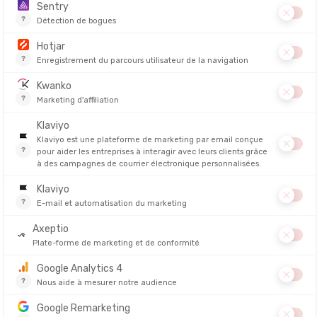
on pour un contrôle précis de l'allure, même dans les pentes abruptes.
es et des sièges matelassés pour protéger les cervicales et le dos des
ir avec bébé
tageant un moment avec votre enfant ? Nous sélectionnons des modèl
le pour absorber les chocs sur route ou sur chemin. Partagez votre p
le pour garantir une trajectoire droite à haute vitesse.
e total de l'allure lors des descentes.
 sur les racines ou les graviers.
ession de vos pneus avant le départ. Une bonne gonfle réduit l'effort 
en bas-âge ? C'est possible, avec les poussettes de sport Cybex et leu
otre
séance de sport
, que ce soit pour vos
footings
, vos balades à
v
chaussures de running
fétiches, ou d'une
tenue de ski
adaptée, ma
tés
r le sport à impact. Elles sont donc équipées de suspension efficaces
nelles et relativement légères, les
poussettes Cybex
font à la fois
 fond
ou
poussettes de vélo
. Grâce à des systèmes de fixation ingén
ki vous permettent de vous adonner à votre activité outdoor préférées