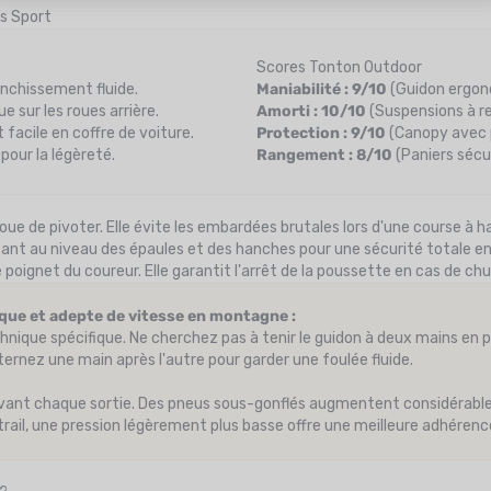
s Sport
Scores Tonton Outdoor
nchissement fluide.
Maniabilité : 9/10
(Guidon ergono
e sur les roues arrière.
Amorti : 10/10
(Suspensions à r
acile en coffre de voiture.
Protection : 9/10
(Canopy avec 
pour la légèreté.
Rangement : 8/10
(Paniers sécur
oue de pivoter. Elle évite les embardées brutales lors d'une course à h
ant au niveau des épaules et des hanches pour une sécurité totale e
le poignet du coureur. Elle garantit l'arrêt de la poussette en cas de ch
tique et adepte de vitesse en montagne :
nique spécifique. Ne cherchez pas à tenir le guidon à deux mains en
ternez une main après l'autre pour garder une foulée fluide.
 avant chaque sortie. Des pneus sous-gonflés augmentent considérable
 trail, une pression légèrement plus basse offre une meilleure adhérence