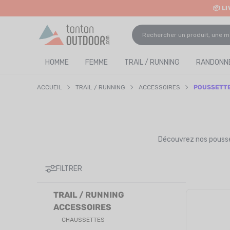
📦 L
o content
✨ R
HOMME
FEMME
TRAIL / RUNNING
RANDONNÉ
ACCUEIL
TRAIL / RUNNING
ACCESSOIRES
POUSSETT
Découvrez nos pousset
FILTRER
TRAIL / RUNNING
ACCESSOIRES
CHAUSSETTES