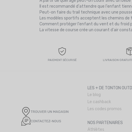
À partir de quel âge peut-on courir avec un bébé
Il est recommandé d'attendre que l'enfant tienn
Peut-on faire du trail technique avec une pouss
Les modèles sportifs acceptent les chemins de te
Comment protéger l'enfant du vent et du froid 
La vitesse de course crée un courant d'air consta
PAIEMENT SÉCURISÉ
LIVRAISON GRATUITE
LES + DE TONTON OUT
Le blog
Le cashback
Les codes promos
TROUVER UN MAGASIN
CONTACTEZ-NOUS
NOS PARTENAIRES
Athlètes