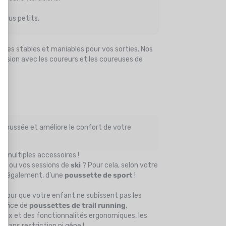
 plus petits.
es stables et maniables pour vos sorties. Nos
assion avec les coureurs et les coureuses de
de poussée et améliore le confort de votre
rs multiples accessoires !
élo
ou vos sessions de
ski
? Pour cela, selon votre
is également, d'une
poussette de sport
!
, pour que votre enfant ne subissent pas les
 office de
poussettes de trail running
,
ieux et des fonctionnalités ergonomiques, les
 sans restriction ni gêne !