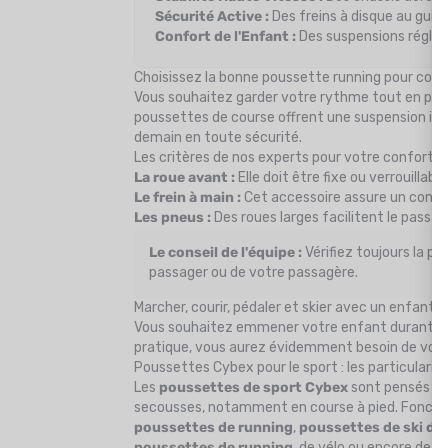
Sécurité Active :
Des freins à disque au guid
Confort de l'Enfant :
Des suspensions réglabl
Choisissez la bonne poussette running pour cour
Vous souhaitez garder votre rythme tout en par
poussettes de course offrent une suspension idéa
demain en toute sécurité.
Les critères de nos experts pour votre confort
La roue avant :
Elle doit être fixe ou verrouillab
Le frein à main :
Cet accessoire assure un contrôl
Les pneus :
Des roues larges facilitent le passage
Le conseil de l'équipe :
Vérifiez toujours la pr
passager ou de votre passagère.
Marcher, courir, pédaler et skier avec un enfant 
Vous souhaitez emmener votre enfant durant v
pratique, vous aurez évidemment besoin de vos
Poussettes Cybex pour le sport : les particulari
Les
poussettes de sport Cybex
sont pensés pou
secousses, notamment en course à pied. Fonction
poussettes de running
,
poussettes de ski de
poussettes de running
, de vélo ou encore de s