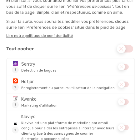
couvre les indices 2 à 4 pour une lecture parfaite du terrain
malgré les passages en zones d'ombre. Sur le GR20, le verre
s'éclaircit en moins de 25 secondes lors de l'entrée dans les
zones boisées. Le choix idéal pour les randonneurs qui refusent
de manipuler leur équipement en plein effort.
Oakley
Technologie Prizm Deep Water et Road :
Le filtre Prizm
accentue les contrastes et sature les couleurs pour identifier
les racines ou les changements de texture du sol. En conditions
de forte réverbération sur granit, la vision reste nette et sans
fatigue oculaire après 6 heures de marche. Recommandé pour
les pratiquants qui cherchent une précision visuelle maximale
sur terrains techniques.
Cébé
Rapport protection et accessibilité :
Les montures Cébé
utilisent un polycarbonate traité anti-rayures avec des
protections latérales amovibles pour bloquer les rayons
indirects. Le maintien reste total sur le nez et les tempes,
même lors de phases de sudation importante en montée. Une
solution fiable pour les marcheurs réguliers qui surveillent leur
budget sans sacrifier la sécurité rétinienne.
Tableau recommandation Lunettes de randonnée