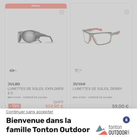
PROMO
JULBO
JUYAR
LUNETTES DE SOLEIL EXPLORER
LUNETTES DE SOLEIL DERBY
2.0
EN STOCK - EXPÉDIÉ EN 24/48H
EN STOCK - EXPÉDIÉ EN 24/48H
129,90 €
-15%
109,90 €
59,00 €
Vous avez vu 12 articles sur 12
Lunettes de soleil de randonnée Homme et Femme