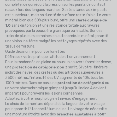
complète, ce qui réduit la pression sur les points de contact
nasaux lors des longues marches. Sa résistance aux impacts
est supérieure, mais sa dureté de surface reste faible. Le verre
minéral, bien que 50% plus lourd, offre une
clarté optique de
1.0
sans distorsion et une résistance totale aux rayures
provoquées par la poussière granitique ou le sable. Sur des
treks de plusieurs semaines en autonomie, le minéral garantit
une vision inaltérée malgré les nettoyages répétés avec des
tissus de fortune.
Guide décisionnel pour vos lunettes
Définissez votre pratique : altitude et environnement
Pour la randonnée en plaine ou sous un couvert forestier dense,
une
protection de catégorie 2 ou 3
suffit. Si votre itinéraire
inclut des névés, des crêtes ou des altitudes supérieures à
2500 mètres, l'intensité des UV augmente de 10% tous les
1000 mètres. Dans ce cas, une
protection de catégorie 4
ou
un verre photochromique grimpant jusqu'à l'indice 4 devient
impératif pour prévenir les lésions cornéennes.
Adaptez à votre morphologie et niveau d'engagement
Le choix de la monture dépend de la largeur de votre visage
pour garantir l'étanchéité lumineuse. Un visage fin nécessite
une monture étroite avec des
branches ajustables à 360°