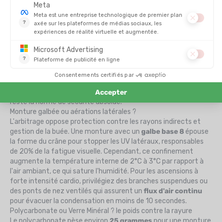
Verre fixe catégorie 4 ou technologie photochromique ?
Le choix dépend de la stabilité de l'albedo. Un
verre minéral de
catégorie 4
bloque 95% du flux lumineux de manière
constante, ce qui protège la rétine contre l'ophtalmie des
neiges sur glacier. À l'inverse, le
verre photochromique
fait
varier son taux de transmission (VLT) entre 7% et 35% selon
l'exposition UV. Pour une sortie démarrant à l'aube en forêt
pour finir sur un sommet enneigé, la photochromie évite les
manipulations risquées. Si votre pratique reste exclusivement
au-dessus de
3500 mètres d'altitude
, la catégorie 4 fixe
reste la norme de sécurité absolue.
Monture galbée ou aérations latérales ?
L'arbitrage oppose protection contre les rayons indirects et
gestion de la buée. Une monture avec un
galbe base 8
épouse
la forme du crâne pour stopper les UV latéraux, responsables
de 20% de la fatigue visuelle. Cependant, ce confinement
augmente la température interne de 2°C à 3°C par rapport à
l'air ambiant, ce qui sature l'humidité. Pour les ascensions à
forte intensité cardio, privilégiez des branches suspendues ou
des ponts de nez ventilés qui assurent un
flux d'air continu
pour évacuer la condensation en moins de 10 secondes.
Polycarbonate ou Verre Minéral ? le poids contre la rayure
Le polycarbonate pèse environ
25 grammes
pour une monture