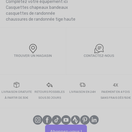
Complétez votre équipement ici
Casquettes chapeaux bandeaux
casquettes de randonnée
chaussures de randonnée tige haute
TROUVER UN MAGASIN
CONTACTEZ-NOUS
4X
LIVRAISON GRATUITE
RETOURS POSSIBLES
LIVRAISON EN 24H
PAIEMENT EN 4 FOIS
À PARTIR DE 30€
SOUS 30 JOURS
SANS FRAIS DÈS 150€
Abonnez-vous !