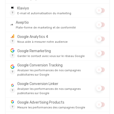
Transmission
Conduite
Type de Verre
Lumière
Usage Terrain
Automobile
(VLT)
Plaine, moyenne
montagne,
Catégorie 3
8% à 18%
Autorisée
conditions
ensoleillées.
Haute
montagne,
Interdite
Catégorie 4
3% à 8%
glaciers, forte
(danger)
réverbération
sur neige.
Sous-bois,
météo
Photochromique
15% à 75%
changeante,
Autorisée
(1-3)
randonnée à la
journée.
Alpinisme,
Photochromique
trekking haute
Interdite en
5% à 20%
(2-4)
altitude, forte
mode Cat. 4
luminosité.
Guide d’achat lunette montagne