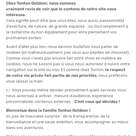
Protégez votre rétine contre les rayons UV intenses en
altitude. Nos montures garantissent un maintien stable et une
lecture précise du relief sur les sentiers comme sur les glaciers.
Bien choisir en 10 secondes
L'expert de la haute montagne :
Pour l'alpinisme et les
randonnées sur glacier au-dessus de 3000 mètres. La
recommandation des Tontons : Les verres de catégorie 4
bloquent jusqu'à 95% de la lumière visible pour éliminer
l'éblouissement lié à la réverbération de la neige.
Le randonneur polyvalent :
Pour les parcours entre sous-bois
et crêtes exposées sous un soleil variable. La recommandation
des Tontons : Les verres photochromiques adaptent leur
teinte en moins de 30 secondes selon l'index UV pour
conserver une visibilité constante sans changer de lunettes.
Le marcheur en basse altitude :
Pour les sorties estivales sur
sentiers balisés et vallonnés. La recommandation des Tontons :
Un verre polycarbonate de catégorie 3 offre le meilleur
compromis entre légèreté et protection contre les
rayonnements directs.
Lunette de soleil randonnée : les marques incontournables
Julbo
Verres photochromiques Reactiv :
La technologie Reactiv