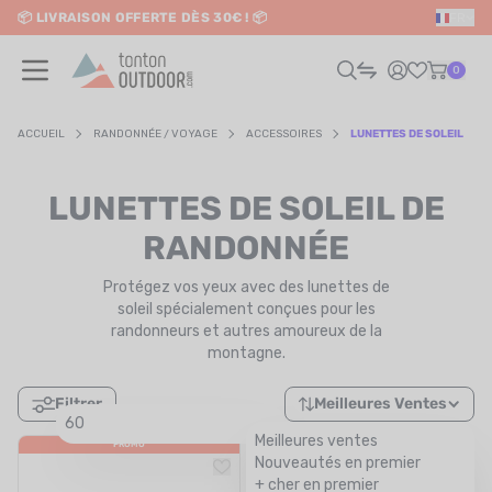
📦 LIVRAISON OFFERTE DÈS 30€ ! 📦
FR
o content
✨ RETRAIT EN MAGASIN GRATUIT
0
ACCUEIL
RANDONNÉE / VOYAGE
ACCESSOIRES
LUNETTES DE SOLEIL
HOMME
LUNETTES DE SOLEIL DE
FEMME
RANDONNÉE
Protégez vos yeux avec des lunettes de
RAIL / RUNNING
soleil spécialement conçues pour les
randonneurs et autres amoureux de la
RANDONNÉE / VOYAGE
montagne.
RIATHLON / NATATION
Filtrer
Meilleures Ventes
60
AUTRES SPORTS
Meilleures ventes
PROMO
PROMO
Nouveautés en premier
ÉLECTRONIQUE
+ cher en premier