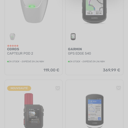
UTRITION
MARQUES
PROMO
CARTE CADEAU
COROS
GARMIN
MON PANIER
CAPTEUR POD 2
GPS EDGE 540
EN STOCK - EXPÉDIÉ EN 24/48H
EN STOCK - EXPÉDIÉ EN 24/48H
MES FAVORIS
119,00 €
369,99 €
LE BLOG DES TONTONS
NOUVEAUTÉ
CONTACT