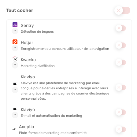
799,99 €
Vous avez vu 7 articles sur 7
Le GPS électronique : votre compagnon d'aventure connecté
Chez
Tonton Outdoor
, nous savons que pour explorer le
monde sans se perdre, rien ne vaut un bon GPS électronique.
Que vous soyez randonneur, runner ou cycliste, cet
outil
technologique
s’impose comme votre meilleur allié pour suivre
la trace, mesurer vos performances ou encore découvrir de
nouveaux horizons.
Pourquoi investir dans un GPS ?
C’est simple : un GPS, c’est bien plus qu’un gadget. Avec lui, fini
les cartes froissées et les heures à chercher votre chemin. C’est
une
boussole moderne
qui non seulement vous indique le
chemin, mais vous permet également de suivre vos statistiques,
de sauvegarder vos itinéraires et de rester connecté. Et parce
qu’on aime vous chouchouter chez Tonton Outdoor, voici toutes
les raisons pour lesquelles un GPS pourrait transformer vos
aventures :