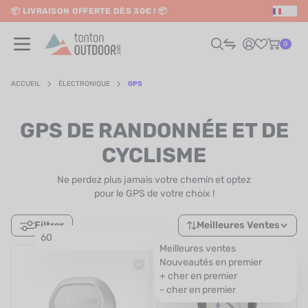
📦 LIVRAISON OFFERTE DÈS 30€ ! 📦
FR
o content
✨ RETRAIT EN MAGASIN GRATUIT
0
ACCUEIL
ÉLECTRONIQUE
GPS
HOMME
GPS DE RANDONNÉE ET DE
FEMME
CYCLISME
Ne perdez plus jamais votre chemin et optez
RAIL / RUNNING
pour le GPS de votre choix !
RANDONNÉE / VOYAGE
Filtrer
Meilleures Ventes
60
RIATHLON / NATATION
Meilleures ventes
Nouveautés en premier
AUTRES SPORTS
+ cher en premier
- cher en premier
ÉLECTRONIQUE