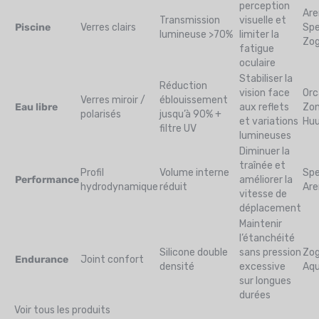
perception
Are
Transmission
visuelle et
Piscine
Verres clairs
Sp
lumineuse >70%
limiter la
Zo
fatigue
oculaire
Stabiliser la
Réduction
vision face
Orc
Verres miroir /
éblouissement
Eau libre
aux reflets
Zon
polarisés
jusqu’à 90% +
et variations
Hu
filtre UV
lumineuses
Diminuer la
traînée et
Profil
Volume interne
Spe
Performance
améliorer la
hydrodynamique
réduit
Are
vitesse de
déplacement
Maintenir
l’étanchéité
Silicone double
sans pression
Zo
Endurance
Joint confort
densité
excessive
Aq
sur longues
durées
Voir tous les produits