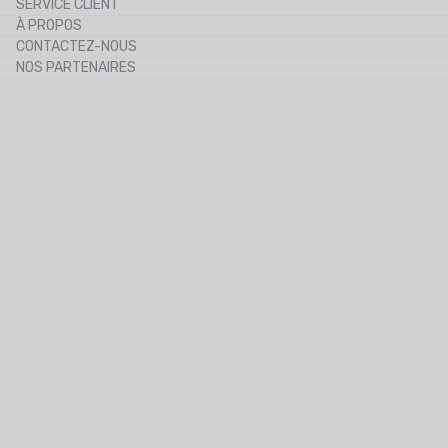
SERVICE CLIENT
Le blog
À PROPOS
Le cashback
CONTACTEZ-NOUS
Les codes promos
NOS PARTENAIRES