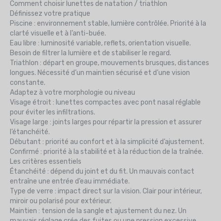
Comment choisir lunettes de natation / triathlon
Définissez votre pratique
Piscine : environnement stable, lumière contrôlée. Priorité à la
clarté visuelle et à l’anti-buée.
Eau libre : luminosité variable, reflets, orientation visuelle.
Besoin de filtrer la lumière et de stabiliser le regard.
Triathlon : départ en groupe, mouvements brusques, distances
longues. Nécessité d’un maintien sécurisé et d’une vision
constante.
Adaptez à votre morphologie ou niveau
Visage étroit : lunettes compactes avec pont nasal réglable
pour éviter les infiltrations.
Visage large : joints larges pour répartir la pression et assurer
l’étanchéité.
Débutant : priorité au confort et à la simplicité d’ajustement.
Confirmé : priorité à la stabilité et à la réduction de la traînée.
Les critères essentiels
Étanchéité : dépend du joint et du fit. Un mauvais contact
entraîne une entrée d’eau immédiate.
Type de verre : impact direct sur la vision. Clair pour intérieur,
miroir ou polarisé pour extérieur.
Maintien : tension de la sangle et ajustement du nez. Un
mauvais réglage crée des fuites ou une pression excessive.