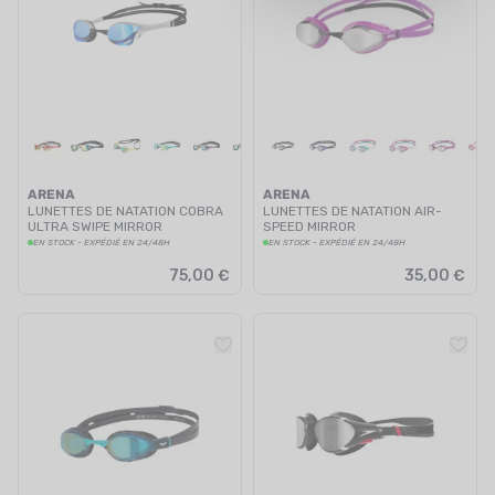
UTRITION
MARQUES
PROMO
CARTE CADEAU
ARENA
ARENA
MON PANIER
LUNETTES DE NATATION COBRA
LUNETTES DE NATATION AIR-
ULTRA SWIPE MIRROR
SPEED MIRROR
EN STOCK - EXPÉDIÉ EN 24/48H
EN STOCK - EXPÉDIÉ EN 24/48H
MES FAVORIS
75,00 €
35,00 €
LE BLOG DES TONTONS
CONTACT