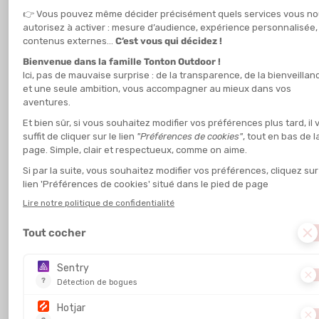
ZOGGS
ARENA
LUNETTES DE NATATION FUSION
LUNETTES DE NATATION COBRA
AIR TITANIUM
ORIGINAL SWIPE MIRROR
EN STOCK - EXPÉDIÉ EN 24/48H
EN STOCK - EXPÉDIÉ EN 24/48H
39,95 €
70,00 €
ARENA
SPEEDO