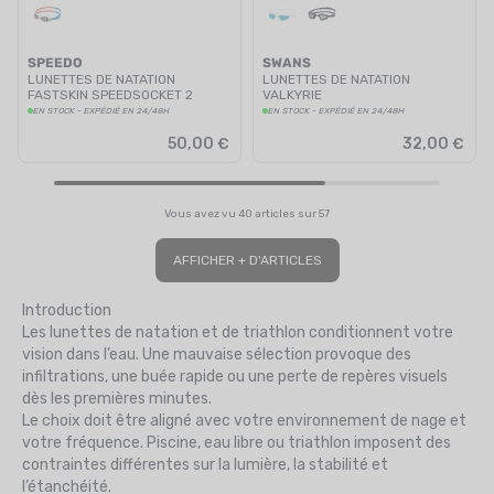
SPEEDO
SWANS
LUNETTES DE NATATION
LUNETTES DE NATATION
FASTSKIN SPEEDSOCKET 2
VALKYRIE
MIROIR BLEUES/ROUGES
EN STOCK - EXPÉDIÉ EN 24/48H
EN STOCK - EXPÉDIÉ EN 24/48H
50,00 €
32,00 €
Vous avez vu 40 articles sur 57
AFFICHER + D'ARTICLES
Introduction
Les lunettes de natation et de triathlon conditionnent votre
vision dans l’eau. Une mauvaise sélection provoque des
infiltrations, une buée rapide ou une perte de repères visuels
dès les premières minutes.
Le choix doit être aligné avec votre environnement de nage et
votre fréquence. Piscine, eau libre ou triathlon imposent des
contraintes différentes sur la lumière, la stabilité et
l’étanchéité.