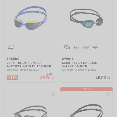
SPEEDO
SWANS
LUNETTES DE NATATION
LUNETTES DE NATATION
FASTSKIN HYPER ELITE MIROIR
VALKYRIE MIROIR
BLEU/JAUNE
EN STOCK - EXPÉDIÉ EN 24/48H
EN STOCK - EXPÉDIÉ EN 24/48H
64,00 €
-31%
43,90 €
45,00 €
PROMO