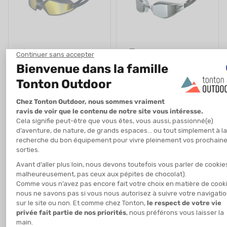
SPEEDO
SPEEDO
LUNETTES DE NATATION
LUNETTES DE NATATION
HYDROPULSE MIROIR
FASTSKIN HYPER ELITE MIROIR
EN STOCK - EXPÉDIÉ EN 24/48H
EN STOCK - EXPÉDIÉ EN 24/48H
69,00 €
-31%
28,00 €
47,90 €