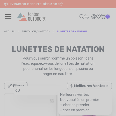
📦 LIVRAISON OFFERTE DÈS 30€ ! 📦
o content
✨ RETRAIT EN MAGASIN GRATUIT
0
ACCUEIL
TRIATHLON / NATATION
LUNETTES DE NATATION
HOMME
LUNETTES DE NATATION
FEMME
Pour vous sentir "comme un poisson" dans
l'eau, équipez-vous de lunettes de natation
pour enchaîner les longueurs en piscine ou
RAIL / RUNNING
nager en eau libre !
RANDONNÉE / VOYAGE
Filtrer
Meilleures Ventes
60
RIATHLON / NATATION
Meilleures ventes
Nouveautés en premier
AUTRES SPORTS
+ cher en premier
- cher en premier
ÉLECTRONIQUE