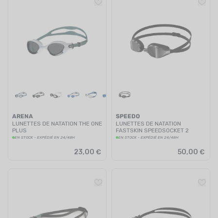
ARENA
SPEEDO
LUNETTES DE NATATION THE ONE
LUNETTES DE NATATION
PLUS
FASTSKIN SPEEDSOCKET 2
MIROIR NOIRES
EN STOCK - EXPÉDIÉ EN 24/48H
EN STOCK - EXPÉDIÉ EN 24/48H
23,00 €
50,00 €