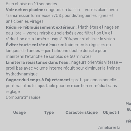
Bien choisir en 10 secondes
Voir net en piscine :
nageurs en bassin — verres clairs avec
transmission lumineuse >70% pour distinguer les lignes et
anticiper les virages
Réduire l’éblouissement extérieur :
triathlètes et nage en
eau libre — verres miroir ou polarisés avec filtration UV et
réduction de la lumière jusqu’à 90% pour stabiliser la vision
Éviter toute entrée d’eau :
entraînements réguliers ou
longues distances — joint silicone double densité pour
maintenir l’étanchéité sur plus de 60 minutes
Limiter la résistance dans l’eau :
nageurs orientés vitesse —
profil bas avec volume interne réduit pour diminuer la traînée
hydrodynamique
Gagner du temps à l’ajustement :
pratique occasionnelle —
pont nasal auto-ajustable pour un maintien immédiat sans
réglage
Comparatif rapide
Ma
G
Usage
Type
Caractéristique
Objectif
ré
Améliorer la