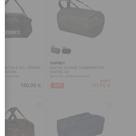
OSPREY
L EN TOILE 50L TERREX
SAC DE VOYAGE TRANSPORTER
XPEDITION
DUFFEL 65
PÉDIÉ EN 24/48H
EN STOCK - EXPÉDIÉ EN 24/48H
160,00 €
130,00 €
117,90 €
-26%