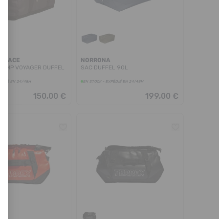
H FACE
NORRONA
CAMP VOYAGER DUFFEL
SAC DUFFEL 90L
PÉDIÉ EN 24/48H
EN STOCK - EXPÉDIÉ EN 24/48H
150,00 €
199,00 €