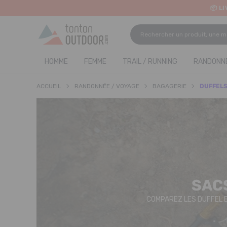
📦 L
o content
✨ R
HOMME
FEMME
TRAIL / RUNNING
RANDONNÉ
ACCUEIL
RANDONNÉE / VOYAGE
BAGAGERIE
DUFFEL
SACS
COMPAREZ LES DUFFEL B