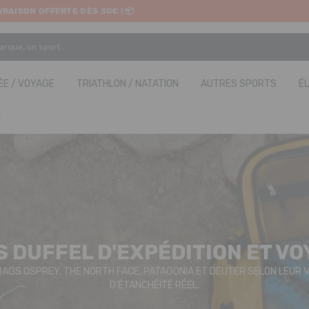
IVRAISON OFFERTE DÈS 30€ ! 📦
ETRAIT EN MAGASIN GRATUIT
E / VOYAGE
TRIATHLON / NATATION
AUTRES SPORTS
É
S
 DUFFEL D'EXPÉDITION ET V
AGS OSPREY, THE NORTH FACE, PATAGONIA ET DEUTER SELON LEUR V
D'ÉTANCHÉITÉ RÉEL.