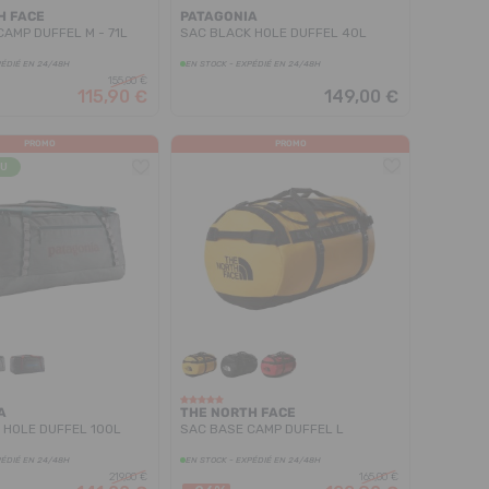
H FACE
PATAGONIA
AMP DUFFEL M - 71L
SAC BLACK HOLE DUFFEL 40L
PÉDIÉ EN 24/48H
EN STOCK - EXPÉDIÉ EN 24/48H
155,00 €
115,90 €
149,00 €
PROMO
PROMO
ÇU
A
THE NORTH FACE
 HOLE DUFFEL 100L
SAC BASE CAMP DUFFEL L
PÉDIÉ EN 24/48H
EN STOCK - EXPÉDIÉ EN 24/48H
219,00 €
165,00 €