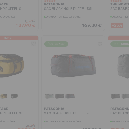
FACE
PATAGONIA
THE NORT
MP DUFFEL S
SAC BLACK HOLE DUFFEL 55L
SAC BASE C
IÉ EN 24/48H
EN STOCK - EXPÉDIÉ EN 24/48H
EN STOCK - EX
145,00 €
107,90 €
169,00 €
-25%
PROMO
ÉCO-CONÇU
ÉCO-CON
FACE
PATAGONIA
PATAGONI
MP DUFFEL XS
SAC BLACK HOLE DUFFEL 70L
SAC BLACK
IÉ EN 24/48H
EN STOCK - EXPÉDIÉ EN 24/48H
EN STOCK - EX
125,00 €