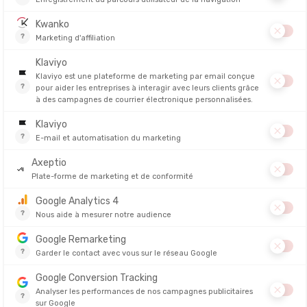
-10€
DE REMISE IMMÉDIATE
sur ta 1ère commande
DEUTER
THE NORT
50
SAC DUFFEL 70
SAC BASE 
62L
IÉ EN 24/48H
EN STOCK - EXPÉDIÉ EN 24/48H
EN STOCK - EX
RECEVOIR MON CODE
90,00 €
100,00 €
NON, MERCI
Code valable une fois par client, pour toute commande d'un montant minimum de 100€.
Non cumulable avec un autre code. En t’inscrivant, tu acceptes de recevoir nos emails,
actus et bons plan pour les fans d’outdoor. Tu pourras te désinscrire à tout moment.