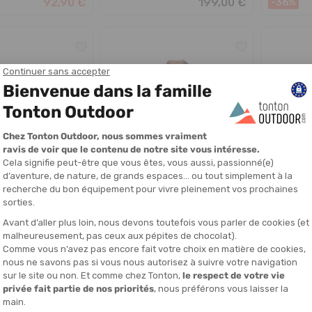
92,90 €
199,00 €
-36%
ADIDAS
ADIDAS
35
SAC EN TOILE TERREX DUFFEL
SAC EN TO
RAIN.RDY EXPEDITION 100L
RAIN.RDY E
IÉ EN 24/48H
EN STOCK - EXPÉDIÉ EN 24/48H
EN STOCK - EX
80,00 €
180,00 €
PROMO