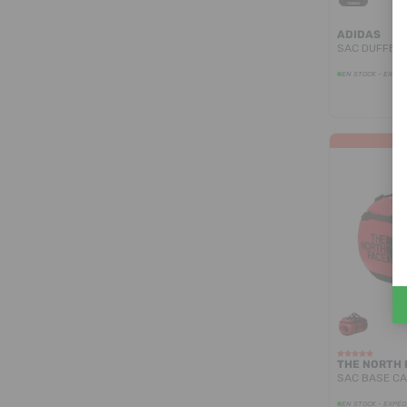
ADIDAS
SAC DUFFEL 
EN STOCK - EXPÉD
THE NORTH 
SAC BASE CA
EN STOCK - EXPÉD