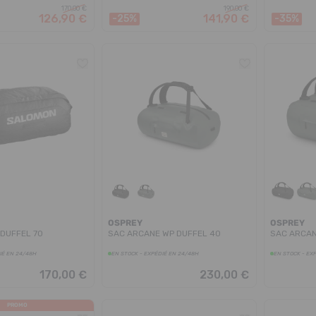
170,00 €
190,00 €
126,90 €
141,90 €
-25%
-35%
OSPREY
OSPREY
 DUFFEL 70
SAC ARCANE WP DUFFEL 40
SAC ARCAN
IÉ EN 24/48H
EN STOCK - EXPÉDIÉ EN 24/48H
EN STOCK - EX
170,00 €
230,00 €
PROMO