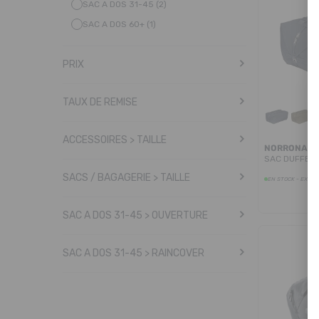
SAC A DOS 31-45 (2)
TURQUOISE (1)
SAC A DOS 60+ (1)
BLANC (1)
JAUNE (5)
PRIX
TAUX DE REMISE
ACCESSOIRES > TAILLE
NORRONA
SAC DUFFEL 
SACS / BAGAGERIE > TAILLE
EN STOCK - EXPÉD
SAC A DOS 31-45 > OUVERTURE
SAC A DOS 31-45 > RAINCOVER