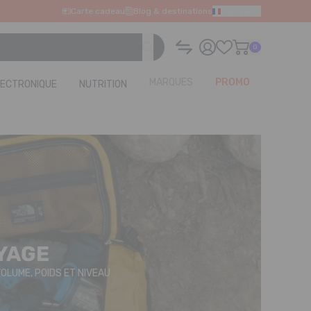
Carte cadeau
Blog & destinations
Français
0
MARQUES
PROMO
LECTRONIQUE
NUTRITION
OYAGE
OLUME, POIDS ET NIVEAU