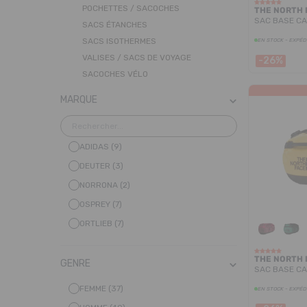
POCHETTES / SACOCHES
THE NORTH 
SAC BASE CA
SACS ÉTANCHES
SACS ISOTHERMES
EN STOCK - EXPÉD
VALISES / SACS DE VOYAGE
-26%
SACOCHES VÉLO
MARQUE
ADIDAS (9)
DEUTER (3)
NORRONA (2)
OSPREY (7)
ORTLIEB (7)
PATAGONIA (4)
THE NORTH 
SALOMON (1)
GENRE
SAC BASE CA
THE NORTH FACE (7)
FEMME (37)
EN STOCK - EXPÉD