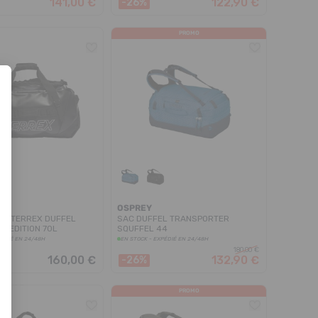
141,00 €
122,90 €
-26%
PROMO
OSPREY
ILE TERREX DUFFEL
SAC DUFFEL TRANSPORTER
XPEDITION 70L
SQUFFEL 44
PÉDIÉ EN 24/48H
EN STOCK - EXPÉDIÉ EN 24/48H
180,00 €
160,00 €
132,90 €
-26%
PROMO