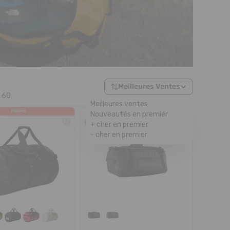
Meilleures Ventes
60
Meilleures ventes
PROMO
Nouveautés en premier
ÉCO-CONÇU
+ cher en premier
- cher en premier