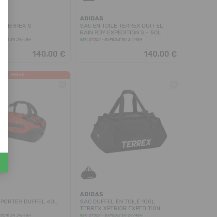
ADIDAS
L TERREX S
SAC EN TOILE TERREX DUFFEL
RAIN.RDY EXPEDITION S - 50L
PÉDIÉ EN 24/48H
EN STOCK - EXPÉDIÉ EN 24/48H
140,00 €
140,00 €
PROMO
ADIDAS
PORTER DUFFEL 40L
SAC DUFFEL EN TOILE 100L
TERREX XPERIOR EXPEDITION
PÉDIÉ EN 24/48H
EN STOCK - EXPÉDIÉ EN 24/48H