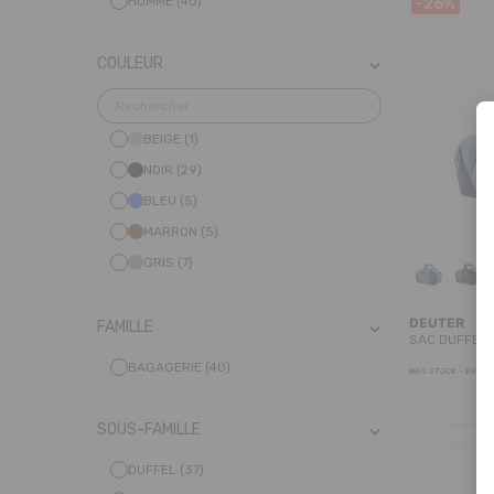
HOMME (40)
-26%
COULEUR
BEIGE (1)
NOIR (29)
BLEU (5)
MARRON (5)
GRIS (7)
VERT (2)
DEUTER
KAKI (8)
FAMILLE
SAC DUFFEL 
MULTICOLORE (8)
BAGAGERIE (40)
EN STOCK - EXPÉD
BLEU MARINE (2)
ORANGE (1)
SOUS-FAMILLE
ROSE (4)
DUFFEL (37)
ROUGE (9)