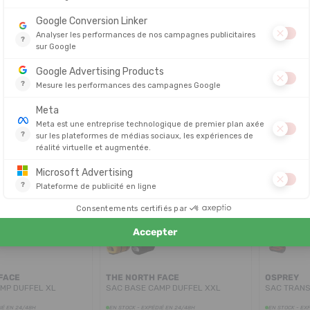
ADIDAS
ADIDAS
TERREX XPERIOR 70L
SAC DUEEFL TERREX RAIN.RDY
SAC DUFFE
EXPEDITION 100L
IÉ EN 24/48H
EN STOCK - EXPÉDIÉ EN 24/48H
EN STOCK - EX
150,00 €
180,00 €
PROMO
PROMO
FACE
THE NORTH FACE
OSPREY
MP DUFFEL XL
SAC BASE CAMP DUFFEL XXL
SAC TRANS
IÉ EN 24/48H
EN STOCK - EXPÉDIÉ EN 24/48H
EN STOCK - EX