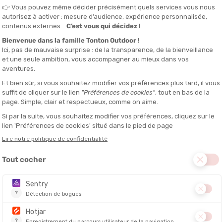
OSPREY
ADIDAS
70L
SAC DUFFEL TRANSPORTER 70L
SAC DUFFE
XPERIOR E
IÉ EN 24/48H
EN STOCK - EXPÉDIÉ EN 24/48H
EN STOCK - EX
325,00 €
189,00 €
210,90 €
-35%