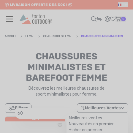
📦 LIVRAISON OFFERTE DÈS 30€ ! 📦
FR
o content
✨ RETRAIT EN MAGASIN GRATUIT
0
ACCUEIL
FEMME
CHAUSSURES FEMME
CHAUSSURES MINIMALISTES
HOMME
CHAUSSURES
FEMME
MINIMALISTES ET
BAREFOOT FEMME
RAIL / RUNNING
Découvrez les meilleures chaussures de
RANDONNÉE / VOYAGE
sport minimalistes pour femme.
RIATHLON / NATATION
Filtrer
Meilleures Ventes
60
AUTRES SPORTS
Meilleures ventes
PROMO
PROMO
Nouveautés en premier
ÉLECTRONIQUE
+ cher en premier