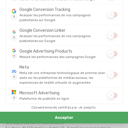
stabilité et la confiance. Le trail minimaliste, c’est une façon
intime d’entrer en relation avec le paysage, d’écouter la terre
sous ses pieds et de se laisser porter par le relief.
Pour se lancer sereinement, il est conseillé de :
Travailler l’équilibre et la proprioception.
Objectif : sécuriser
les appuis.
Alterner minimalistes et chaussures plus classiques.
Au
début, pour ne pas sursolliciter mollets et tendons.
Choisir un modèle adapté à ses terrains préférés.
Chemins
roulants, sentiers techniques ou montagneux.
Les modèles femme, à la différence des modèles homme, sont
souvent légèrement plus fins au niveau de la cheville et plus
prononcés au niveau du cou-de-pied pour suivre au mieux les
lignes de vos pieds.
Bien choisir ses chaussures de course minimalistes femme
Chaque femme a une foulée, un vécu sportif et des objectifs
différents. Pour trouver la paire idéale, voici quelques critères
essentiels :
L’épaisseur de la semelle.
Entre 5 et 10 mm pour un équilibre
entre protection et sensations.