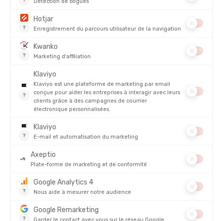
Écouter son corps.
L’adaptation varie selon la morphologie et
le vécu sportif.
Pour débuter la course en
chaussures minimalistes
pas à pas,
consultez notre article pour savoir comment choisir votre
chaussure running minimaliste
: nous vous livrons tous nos
conseils.
Trail minimaliste femme : renouer avec la nature
Pour les amoureuses des sentiers, les chaussures minimalistes
femme adaptées au trail offrent une expérience unique. Elles
reprennent les fondamentaux du minimalisme – semelle fine,
drop nul ou quasi nul, grande flexibilité – mais y ajoutent des
crampons pour accrocher sur les terrains naturels.
Courir en minimaliste sur les sentiers, c’est redécouvrir la
nature avec une intensité nouvelle. Chaque pierre, chaque
racine, chaque irrégularité du sol devient une information
immédiate. On apprend à courir avec le terrain plutôt que
contre lui, à ajuster ses pas avec précision et à se laisser guider
par ses sensations.
En montée, la légèreté des chaussures permet de garder un
rythme vif. En descente, la proximité du sol renforce la