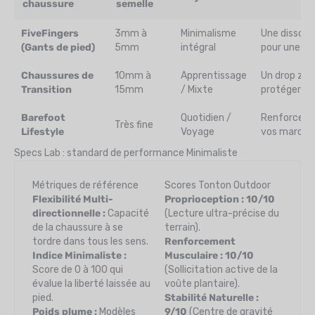
chaussure
semelle
FiveFingers
3mm à
Minimalisme
Une dissocia
(Gants de pied)
5mm
intégral
pour une agi
Chaussures de
10mm à
Apprentissage
Un drop zéro
Transition
15mm
/ Mixte
protéger de
Barefoot
Quotidien /
Renforcez v
Très fine
Lifestyle
Voyage
vos marches
Specs Lab : standard de performance Minimaliste
Métriques de référence
Scores Tonton Outdoor
Flexibilité Multi-
Proprioception : 10/10
directionnelle :
Capacité
(Lecture ultra-précise du
de la chaussure à se
terrain).
tordre dans tous les sens.
Renforcement
Indice Minimaliste :
Musculaire : 10/10
Score de 0 à 100 qui
(Sollicitation active de la
évalue la liberté laissée au
voûte plantaire).
pied.
Stabilité Naturelle :
Poids plume :
Modèles
9/10
(Centre de gravité