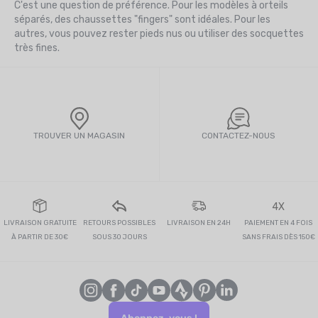
C'est une question de préférence. Pour les modèles à orteils
séparés, des chaussettes "fingers" sont idéales. Pour les
autres, vous pouvez rester pieds nus ou utiliser des socquettes
très fines.
TROUVER UN MAGASIN
CONTACTEZ-NOUS
4X
LIVRAISON GRATUITE
RETOURS POSSIBLES
LIVRAISON EN 24H
PAIEMENT EN 4 FOIS
À PARTIR DE 30€
SOUS 30 JOURS
SANS FRAIS DÈS 150€