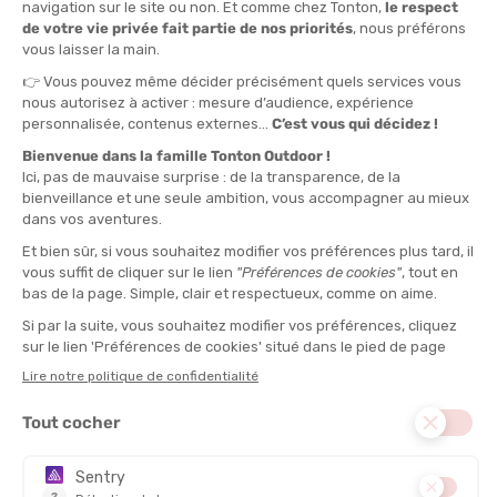
mécanique et davantage une danse légère avec le sol.
Running minimaliste femme : courir comme si vous voliez
En ville, sur piste ou sur route, les chaussures minimalistes de
course pour femme transforment la foulée. Avec leur semelle
fine – souvent entre 5 et 8 mm – elles allègent
considérablement la chaussure et redonnent au pied toute sa
liberté. On retrouve cette impression de flotter, de courir sans
entraves, où chaque foulée épouse le rythme naturel du corps.
Pour beaucoup de coureuses, le running minimaliste est aussi
un moyen de se réapproprier leur course : moins de dépendance
aux technologies, plus d’écoute de soi. Le pied s’étale, se
déploie, absorbe l’énergie du sol pour mieux la restituer.
Résultat : une foulée économique, respectueuse de la
biomécanique féminine et particulièrement adaptée aux
entraînements rapides ou aux sorties plaisir.
Mais comme toute révolution, elle demande patience et
progressivité. Quelques conseils pratiques pour les femmes qui
souhaitent se lancer :
Commencer par de courtes distances.
2 à 3 km pour
habituer muscles et tendons.
Privilégier des surfaces souples au départ.
Pistes ou herbe.