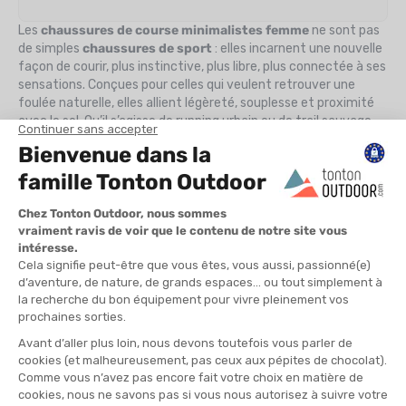
Les
chaussures de course minimalistes femme
ne sont pas
de simples
chaussures de sport
: elles incarnent une nouvelle
façon de courir, plus instinctive, plus libre, plus connectée à ses
sensations. Conçues pour celles qui veulent retrouver une
foulée naturelle, elles allient légèreté, souplesse et proximité
avec le sol. Qu’il s’agisse de running urbain ou de trail sauvage,
ces chaussures ouvrent la voie vers une pratique plus
authentique, où chaque pas raconte une histoire.
Pourquoi choisir des chaussures minimalistes femme ?
Adopter le minimalisme en course, c’est accepter de courir
autrement. Là où les chaussures traditionnelles amortissent
et guident, les modèles minimalistes libèrent et
responsabilisent le pied. Pour les femmes, cela se traduit par :
Un renforcement musculaire naturel
: la voûte plantaire, les
mollets et la chaîne postérieure gagnent en tonicité.
Une foulée plus fluide
: l’appui médio-pied ou avant-pied se
met en place presque instinctivement.
Des sensations pures
: chaque vibration du sol, chaque
variation du terrain devient perceptible.
Un plaisir retrouvé
: courir devient moins une contrainte