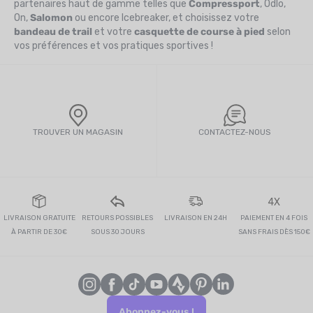
partenaires haut de gamme telles que
Compressport
, Odlo,
On,
Salomon
ou encore Icebreaker, et choisissez votre
bandeau de trail
et votre
casquette de course à pied
selon
vos préférences et vos pratiques sportives !
TROUVER UN MAGASIN
CONTACTEZ-NOUS
4X
LIVRAISON GRATUITE
RETOURS POSSIBLES
LIVRAISON EN 24H
PAIEMENT EN 4 FOIS
À PARTIR DE 30€
SOUS 30 JOURS
SANS FRAIS DÈS 150€
Abonnez-vous !