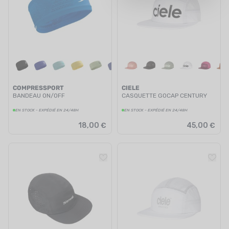
UTRITION
MARQUES
PROMO
CARTE CADEAU
COMPRESSPORT
CIELE
MON PANIER
BANDEAU ON/OFF
CASQUETTE GOCAP CENTURY
EN STOCK - EXPÉDIÉ EN 24/48H
EN STOCK - EXPÉDIÉ EN 24/48H
MES FAVORIS
18,00 €
45,00 €
LE BLOG DES TONTONS
CONTACT