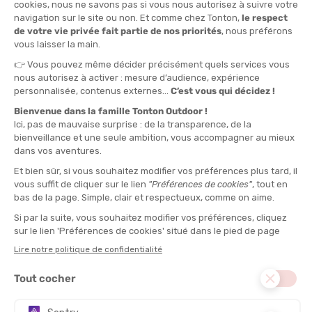
ICEBREAKER
PATAGONIA
BANDEAU COOL-LITE FLEXI
CASQUETTE P-6 LOGO TRUCKER
HAT
EN STOCK - EXPÉDIÉ EN 24/48H
EN STOCK - EXPÉDIÉ EN 24/48H
25,95 €
-27%
18,90 €
40,00 €
PROMO