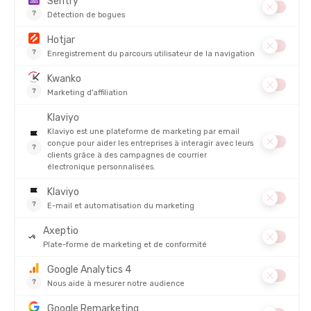
BV SPORT
CIELE
CASQUETTE 5 PANEL DBDB
CASQUETTE GOCAP COMP
NINETY
EN STOCK - EXPÉDIÉ EN 24/48H
EN STOCK - EXPÉDIÉ EN 24/48H
40,00 €
-25%
29,90 €
45,00 €
PROMO