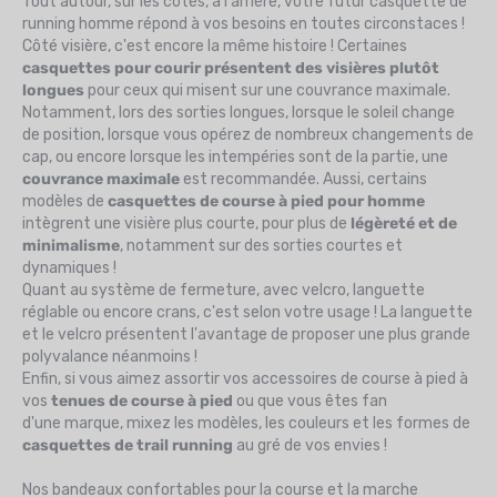
Tout autour, sur les côtés, à l'arrière, votre futur casquette de
running homme répond à vos besoins en toutes circonstaces !
Côté visière, c'est encore la même histoire ! Certaines
casquettes pour courir présentent des visières plutôt
longues
pour ceux qui misent sur une couvrance maximale.
Notamment, lors des sorties longues, lorsque le soleil change
de position, lorsque vous opérez de nombreux changements de
cap, ou encore lorsque les intempéries sont de la partie, une
couvrance maximale
est recommandée. Aussi, certains
modèles de
casquettes de course à pied pour homme
intègrent une visière plus courte, pour plus de
légèreté et de
minimalisme
, notamment sur des sorties courtes et
dynamiques !
Quant au système de fermeture, avec velcro, languette
réglable ou encore crans, c'est selon votre usage ! La languette
et le velcro présentent l'avantage de proposer une plus grande
polyvalance néanmoins !
Enfin, si vous aimez assortir vos accessoires de course à pied
à
vos
tenues de course à pied
ou que vous êtes fan
d'une marque, mixez les modèles, les
couleurs et les formes de
casquettes de trail running
au gré de vos envies !
Nos bandeaux confortables pour la course et la marche