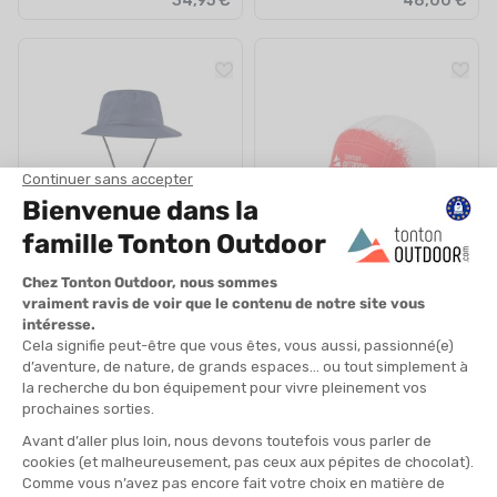
34,95 €
48,00 €
TREKMATES
TONTON OUTDOOR
BOB BAMFORD GTX
CASQUETTE RUNNING
EN STOCK - EXPÉDIÉ EN 24/48H
EN STOCK - EXPÉDIÉ EN 24/48H
49,90 €
24,99 €
PROMO
ÉCO-CONÇU