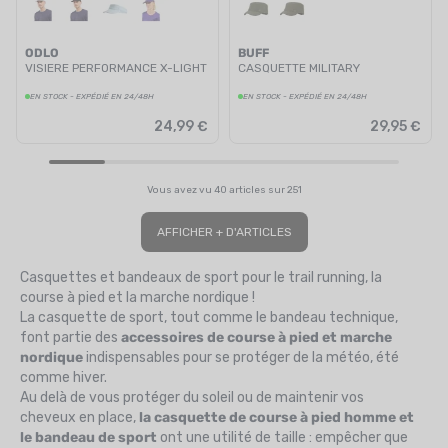
ODLO
BUFF
VISIERE PERFORMANCE X-LIGHT
CASQUETTE MILITARY
EN STOCK - EXPÉDIÉ EN 24/48H
EN STOCK - EXPÉDIÉ EN 24/48H
24,99 €
29,95 €
Vous avez vu 40 articles sur 251
AFFICHER + D'ARTICLES
Casquettes et bandeaux de sport pour le trail running, la
course à pied et la marche nordique !
La casquette de sport, tout comme le bandeau technique,
font partie des
accessoires de course
à pied et marche
nordique
indispensables pour se protéger de la météo, été
comme hiver.
Au delà de vous protéger du soleil ou de maintenir vos
cheveux
en place,
la casquette de course à pied homme et
le bandeau de sport
ont une utilité de taille : empêcher que