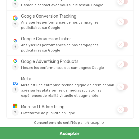
SALOMON
BV SPORT
CASQUETTE SENSE AERO
CASQUETTE TRUCKER RETRO
EN STOCK - EXPÉDIÉ EN 24/48H
EN STOCK - EXPÉDIÉ EN 24/48H
35,00 €
-23%
45,00 €
26,90 €
THE NORTH FACE
ODLO