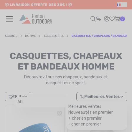
📦 LIVRAISON OFFERTE DÈS 30€ ! 📦
FR
o content
✨ RETRAIT EN MAGASIN GRATUIT
0
ACCUEIL
HOMME
ACCESSOIRES
CASQUETTES / CHAPEAUX / BANDEAUX
HOMME
CASQUETTES, CHAPEAUX
FEMME
ET BANDEAUX HOMME
Découvrez tous nos chapeaux, bandeaux et
RAIL / RUNNING
casquettes de sport.
RANDONNÉE / VOYAGE
Filtrer
Meilleures Ventes
60
RIATHLON / NATATION
Meilleures ventes
Nouveautés en premier
AUTRES SPORTS
+ cher en premier
- cher en premier
ÉLECTRONIQUE