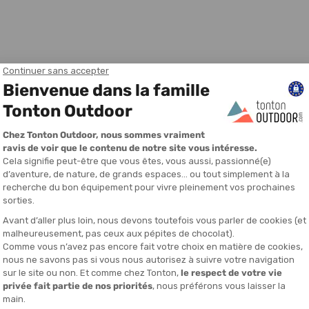
able Katadyn Micropur : Guide d'Achat
atadyn Micropur Classic conservent une eau déjà claire jusqu'à six mois
el — une solution compacte pour randonneurs, voyageurs et plaisancier
dition qu'elle reste claire au départ.