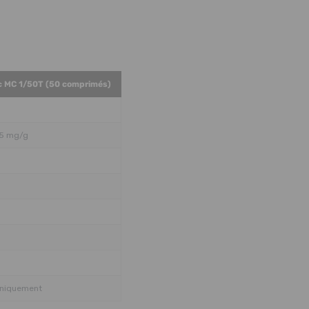
ic MC 1/50T (50 comprimés)
,5 mg/g
 uniquement