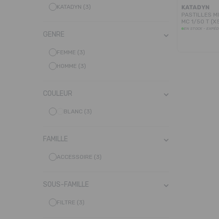
KATADYN (3)
KATADYN
PASTILLES M
MC 1/50 T (X
EN STOCK - EXPÉD
GENRE
FEMME (3)
HOMME (3)
COULEUR
BLANC (3)
FAMILLE
ACCESSOIRE (3)
SOUS-FAMILLE
FILTRE (3)