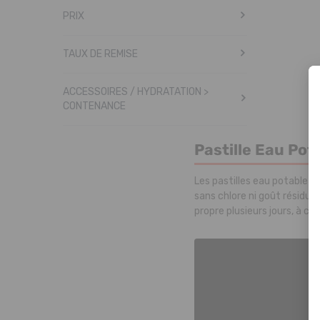
PRIX
TAUX DE REMISE
ACCESSOIRES / HYDRATATION >
CONTENANCE
Pastille Eau Pot
Les pastilles eau potable K
sans chlore ni goût résidu
propre plusieurs jours, à con