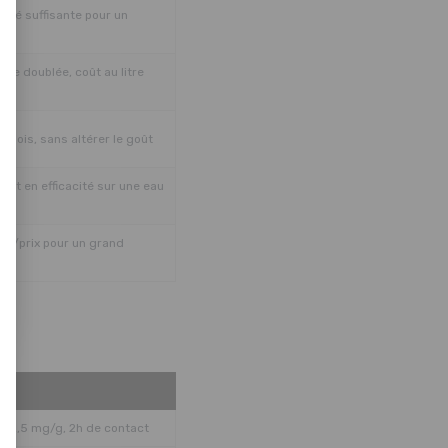
ité suffisante pour un
ie doublée, coût au litre
 mois, sans altérer le goût
ent en efficacité sur une eau
ité/prix pour un grand
t 2,5 mg/g, 2h de contact