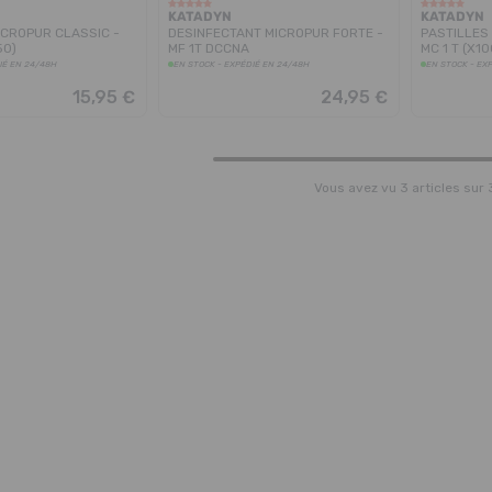
KATADYN
KATADYN
ICROPUR CLASSIC -
DESINFECTANT MICROPUR FORTE -
PASTILLES
50)
MF 1T DCCNA
MC 1 T (X10
IÉ EN 24/48H
EN STOCK - EXPÉDIÉ EN 24/48H
EN STOCK - EX
15,95 €
24,95 €
Vous avez vu 3 articles sur 