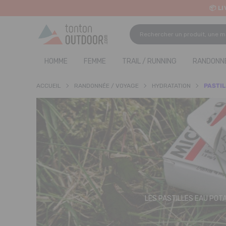
📦 L
o content
✨ R
HOMME
FEMME
TRAIL / RUNNING
RANDONNÉ
ACCUEIL
RANDONNÉE / VOYAGE
HYDRATATION
PASTIL
LES PASTILLES EAU POT