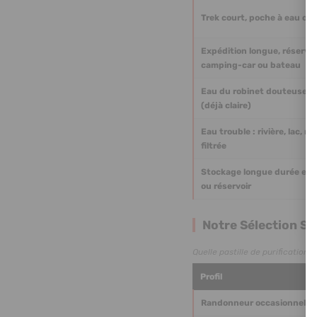
Trek court, poche à eau ou
Expédition longue, réservoi
camping-car ou bateau
Eau du robinet douteuse e
(déjà claire)
Eau trouble : rivière, lac, m
filtrée
Stockage longue durée en 
ou réservoir
Notre Sélection Se
Quelle pastille de purification 
Profil
Randonneur occasionnel, sa