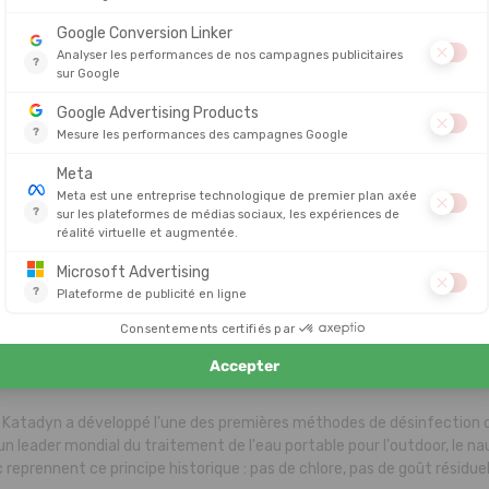
amille
Micropur Classic MC 1T
100 comprimés, même formu
e (réservoirs)
Micropur Classic MC 1T
Idéal pour de plus grands 
Micropur Classic MC 1/50T
Format compact, conservat
: pour un trek de quelques jours avec une gourde ou une poche à eau, 
it largement et allège le sac ; pour une autonomie longue durée ou le
, la boîte de 100 comprimés MC 1T revient moins cher au litre traité.
 avant d'acheter : si votre eau de source est trouble — rivière, lac, mar
pas. Les ions d'argent perdent en efficacité sur une eau chargée en part
re catégorie
Filtres
) avant d'ajouter la pastille pour la conservation.
Katadyn ?
 Katadyn a développé l'une des premières méthodes de désinfection de
un leader mondial du traitement de l'eau portable pour l'outdoor, le na
reprennent ce principe historique : pas de chlore, pas de goût résidue