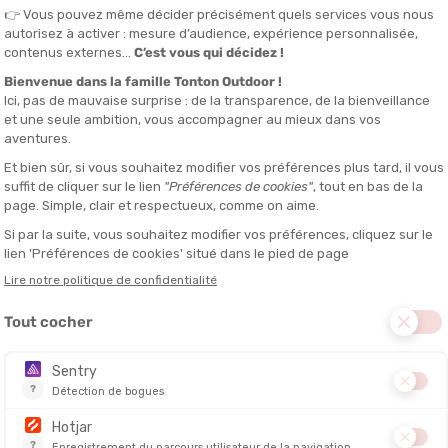
Découvrez en vidéo « TTO adsmagparis 15 sec 16/9 ».
ic traite 1 litre d'eau claire
t : 2,5 mg/g
nsommation : 2 heures
 jusqu'à 6 mois
omprimés non utilisés : 10 ans
ille Eau Potable en 60 Secondes
 selon votre usage
Volume
Format recommandé
Pourquoi
traité