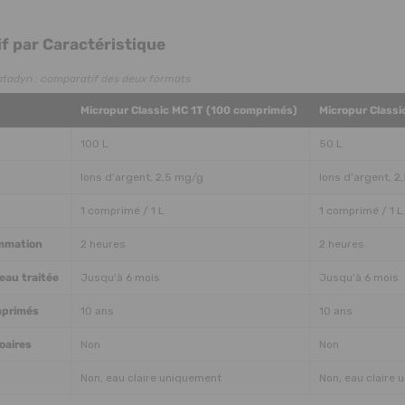
f par Caractéristique
tadyn : comparatif des deux formats
Micropur Classic MC 1T (100 comprimés)
Micropur Class
100 L
50 L
Ions d'argent, 2,5 mg/g
Ions d'argent, 2
1 comprimé / 1 L
1 comprimé / 1 L
ommation
2 heures
2 heures
eau traitée
Jusqu'à 6 mois
Jusqu'à 6 mois
mprimés
10 ans
10 ans
oaires
Non
Non
Non, eau claire uniquement
Non, eau claire