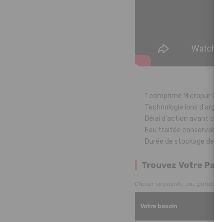
1 comprimé Micropur Class
Technologie ions d'argen
Délai d'action avant co
Eau traitée conservable
Durée de stockage des c
Trouvez Votre Past
Choisir sa pastille eau potable
Votre besoin