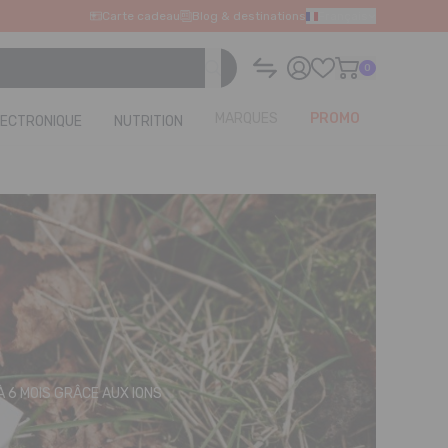
Carte cadeau
Blog & destinations
Français
0
MARQUES
PROMO
LECTRONIQUE
NUTRITION
 6 MOIS GRÂCE AUX IONS