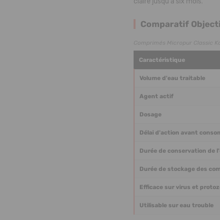
claire jusqu'à six mois.
Comparatif Objecti
Comprimés Micropur Classic Ka
Caractéristique
Volume d'eau traitable
Agent actif
Dosage
Délai d'action avant cons
Durée de conservation de l'
Durée de stockage des co
Efficace sur virus et protoz
Utilisable sur eau trouble