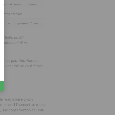
le, meilleure autonomie
volumes stockés
ion des comprimés 10 ans
la boîte de 50
 traitement d'un
e — les pastilles Micropur
icules ; mieux vaut filtrer
 l'eau à base d'ions
utisme et l'humanitaire. Les
l, une conservation de l'eau