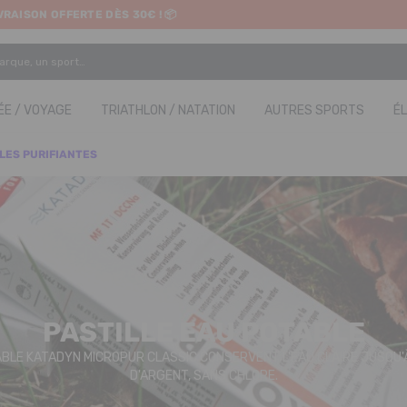
IVRAISON OFFERTE DÈS 30€ ! 📦
ETRAIT EN MAGASIN GRATUIT
E / VOYAGE
TRIATHLON / NATATION
AUTRES SPORTS
É
LES PURIFIANTES
PASTILLE EAU POTABLE
ABLE KATADYN MICROPUR CLASSIC CONSERVENT L'EAU CLAIRE JUSQU'À
D'ARGENT, SANS CHLORE.