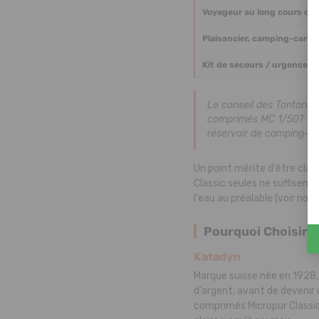
Voyageur au long cours ou f
Plaisancier, camping-carist
Kit de secours / urgence
Le conseil des Tontons 
comprimés MC 1/50T suff
réservoir de camping-car
Un point mérite d'être clair
Classic seules ne suffisent 
l'eau au préalable (voir not
Pourquoi Choisir 
Katadyn
Marque suisse née en 1928,
d'argent, avant de devenir 
comprimés Micropur Classic 