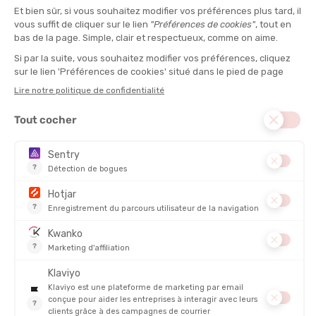
Sécurité optimale
: pour affronter tous les terrains et toutes
les conditions météo.
Motivation au top
: quoi de mieux qu’un équipement cool et
fonctionnel pour booster l’envie ?
Les accessoires de running pour enfant
Vos enfants aussi ont besoin de protection pendant leur
séance de course à pied
. Pour cela, faites confiance aux plus
grandes marques outdoor
!
Entre le soleil écrasant d’un été en pleine nature ou les
températures fraîches des matinées automnales, vos enfants
doivent être protégés. Une
casquette respirante
ou un
bonnet thermique, accompagnés d’un tour de cou
multifonction, feront toute la différence. Le
tour de cou
est
un accessoire polyvalent qui peut aussi protéger du vent ou
servir de bandeau. Enfin, les
gants légers
peuvent sembler
secondaires, mais ils jouent un rôle essentiel pour le confort de
vos petits. Ces équipements protègent les mains du froid et
apportent un vrai plus pour les
longues sorties
.
Bien choisir les accessoires de trail et running pour enfants
Pour vous comme pour vos enfants, bien choisir son