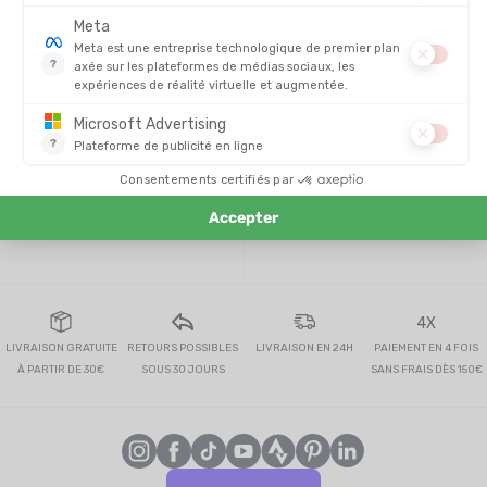
pas à jeter un oeil à l'
équipement de randonnée enfants
pour
varier les plaisirs ! Avec
Tonton Outdoor
, vos
sorties
sportives en famille
n’auront jamais été aussi fun et
mémorables !
TROUVER UN MAGASIN
CONTACTEZ-NOUS
4X
LIVRAISON GRATUITE
RETOURS POSSIBLES
LIVRAISON EN 24H
PAIEMENT EN 4 FOIS
À PARTIR DE 30€
SOUS 30 JOURS
SANS FRAIS DÈS 150€