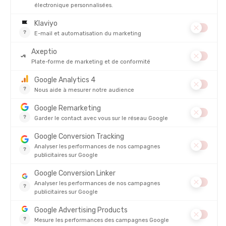
équipement de sport junior
est essentiel ! Et pourquoi pas
ajouter une touche de fun à la technique ?
1. Confort et légèreté avant tout
Un enfant qui ne se sent pas à l’aise ne prendra aucun plaisir à
courir. Optez pour des
matériaux respirants
, légers et
ergonomiques. Chaque accessoire doit se faire oublier une fois
en mouvement.
2. Des designs funs et colorés
Le style compte, même pour les plus jeunes ! Des couleurs
vives et des motifs amusants peuvent motiver vos enfants à
enfiler leur équipement et à partir à l’aventure.
3. Durabilité et qualité
Les enfants sont de vrais testeurs de l’extrême : l’équipement
doit résister à leur énergie débordante. Misez sur des marques
reconnues pour leur fiabilité et leur expertise dans les sports
outdoor :
The North Face
,
Patagonia
, etc.
Prêts à équiper vos petits champions ? Découvrez dès
maintenant notre collection d’
accessoires de trail et
running enfants
sur notre site ou en boutique, et n'hésitez