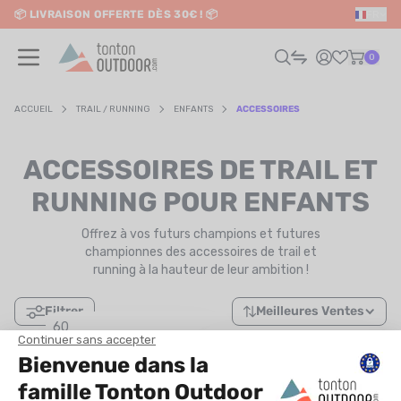
📦 LIVRAISON OFFERTE DÈS 30€ ! 📦
FR
o content
✨ RETRAIT EN MAGASIN GRATUIT
0
ACCUEIL
TRAIL / RUNNING
ENFANTS
ACCESSOIRES
HOMME
ACCESSOIRES DE TRAIL ET
FEMME
RUNNING POUR ENFANTS
Offrez à vos futurs champions et futures
RAIL / RUNNING
championnes des accessoires de trail et
running à la hauteur de leur ambition !
RANDONNÉE / VOYAGE
Filtrer
Meilleures Ventes
RIATHLON / NATATION
60
Meilleures ventes
AUTRES SPORTS
Nouveautés en premier
IL N'Y A PAS DE RÉSULTAT…
+ cher en premier
ÉLECTRONIQUE
- cher en premier