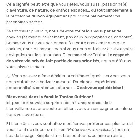
DIADORA
ASICS
COLLANT RUN CREW HOMME
COLLANT ROAD SEAMLESS
TIGHT FEMME
EN STOCK - EXPÉDIÉ EN 24/48H
EN STOCK - EXPÉDIÉ EN 24/48H
75,00 €
80,00 €
-36%
-30%
47,90 €
55,90 €
PROMO
PROMO