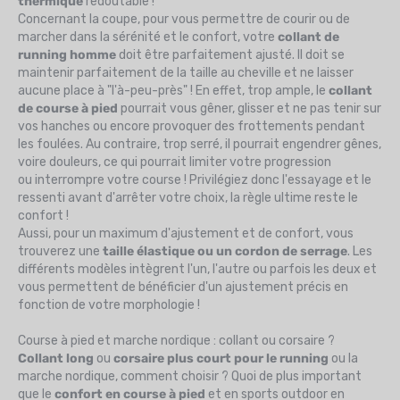
thermique
redoutable !
Concernant la coupe, pour vous permettre de courir ou de
marcher dans la sérénité et le confort, votre
collant de
running homme
doit être parfaitement ajusté. Il doit se
maintenir parfaitement de la taille au cheville et ne laisser
aucune place à "l'à-peu-près" ! En effet, trop ample, le
collant
de course à pied
pourrait vous gêner, glisser et ne pas tenir sur
vos hanches ou encore provoquer des frottements pendant
les foulées. Au contraire, trop serré, il pourrait engendrer gênes,
voire douleurs, ce qui pourrait limiter votre progression
ou interrompre votre course ! Privilégiez donc l'essayage et le
ressenti avant d'arrêter votre choix, la règle ultime reste le
confort !
Aussi, pour un maximum d'ajustement et de confort, vous
trouverez une
taille élastique ou un cordon de serrage
. Les
différents modèles intègrent l'un, l'autre ou parfois les deux et
vous permettent de bénéficier d'un ajustement précis en
fonction de votre morphologie !
Course à pied et marche nordique : collant ou corsaire ?
Collant long
ou
corsaire plus court pour le running
ou la
marche nordique, comment choisir ? Quoi de plus important
que le
confort en course à pied
et en sports outdoor en