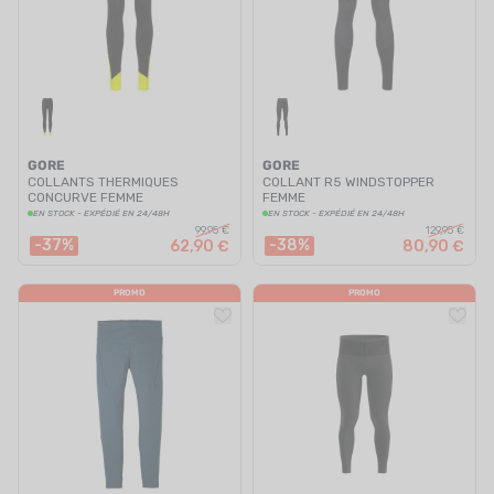
GORE
GORE
COLLANTS THERMIQUES
COLLANT R5 WINDSTOPPER
CONCURVE FEMME
FEMME
EN STOCK - EXPÉDIÉ EN 24/48H
EN STOCK - EXPÉDIÉ EN 24/48H
99,95 €
129,95 €
-37%
-38%
62,90 €
80,90 €
PROMO
PROMO