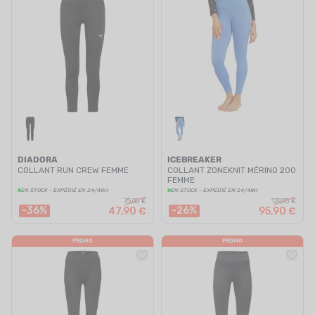
DIADORA
ICEBREAKER
COLLANT RUN CREW FEMME
COLLANT ZONEKNIT MÉRINO 200
FEMME
EN STOCK - EXPÉDIÉ EN 24/48H
EN STOCK - EXPÉDIÉ EN 24/48H
75,00 €
129,95 €
-36%
-26%
47,90 €
95,90 €
PROMO
PROMO