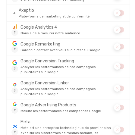
BROOKS
ASICS
COLLANT CHASER 7/8 FEMME
COLLANT CORE HOMME
EN STOCK - EXPÉDIÉ EN 24/48H
EN STOCK - EXPÉDIÉ EN 24/48H
50,00 €
-36%
100,00 €
31,90 €
PROMO
PROMO