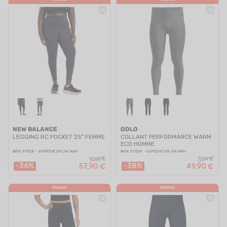
NEW BALANCE
ODLO
LEGGING RC POCKET 25" FEMME
COLLANT PERFORMANCE WARM
ECO HOMME
EN STOCK - EXPÉDIÉ EN 24/48H
EN STOCK - EXPÉDIÉ EN 24/48H
90,00 €
79,99 €
-36%
-38%
57,90 €
49,90 €
PROMO
PROMO