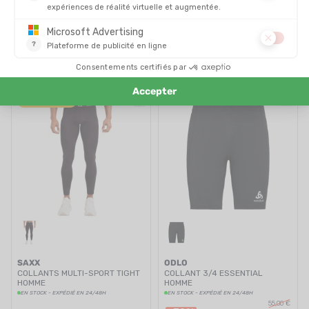
ADIDAS
DIADORA
LEGGING 3 BANDES ADI365
COLLANT 3/4 RUN CREW FEMME
CLIMACOOL FEMME
EN STOCK - EXPÉDIÉ EN 24/48H
EN STOCK - EXPÉDIÉ EN 24/48H
65,00 €
60,00 €
-36%
-35%
41,90 €
38,90 €
PROMO
NOUVEAUTÉ
SAXX
ODLO
COLLANTS MULTI-SPORT TIGHT
COLLANT 3/4 ESSENTIAL
HOMME
HOMME
EN STOCK - EXPÉDIÉ EN 24/48H
EN STOCK - EXPÉDIÉ EN 24/48H
55,00 €