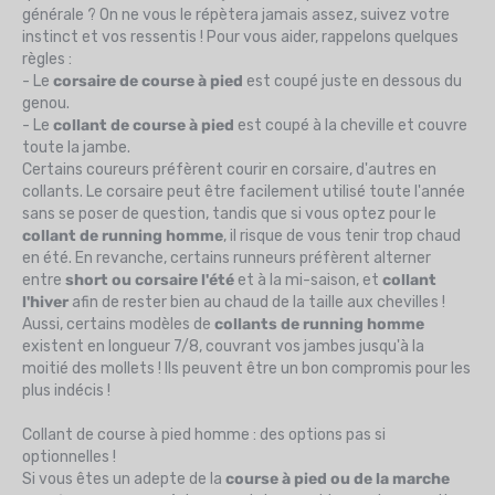
générale ? On ne vous le répètera jamais assez, suivez votre
instinct et vos ressentis ! Pour vous aider, rappelons quelques
règles :
- Le
corsaire de course à pied
est coupé juste en dessous du
genou.
- Le
collant de course à pied
est coupé à la cheville et couvre
toute la jambe.
Certains coureurs préfèrent courir en corsaire, d'autres en
collants. Le corsaire peut être facilement utilisé toute l'année
sans se poser de question, tandis que si vous optez pour le
collant de running homme
, il risque de vous tenir trop chaud
en été. En revanche, certains runneurs préfèrent alterner
entre
short ou corsaire l'été
et à la mi-saison, et
collant
l'hiver
afin de rester bien au chaud de la taille aux chevilles !
Aussi, certains modèles de
collants de running homme
existent en longueur 7/8, couvrant vos jambes jusqu'à la
moitié des mollets ! Ils peuvent être un bon compromis pour les
plus indécis !
Collant de course à pied homme : des options pas si
optionnelles !
Si vous êtes un adepte de la
course à pied ou de la marche