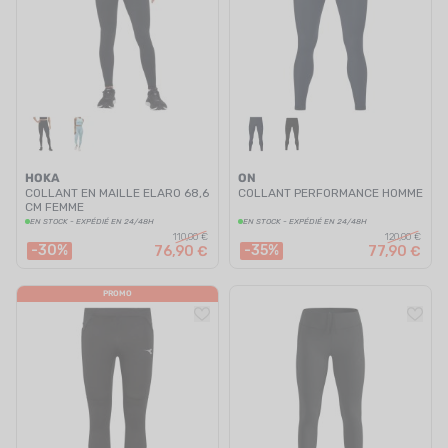
HOKA
ON
COLLANT EN MAILLE ELARO 68,6
COLLANT PERFORMANCE HOMME
CM FEMME
EN STOCK - EXPÉDIÉ EN 24/48H
EN STOCK - EXPÉDIÉ EN 24/48H
110,00 €
120,00 €
-30%
-35%
76,90 €
77,90 €
PROMO