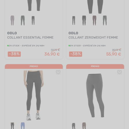
ODLO
ODLO
COLLANT ESSENTIAL FEMME
COLLANT ZEROWEIGHT FEMME
EN STOCK - EXPÉDIÉ EN 24/48H
EN STOCK - EXPÉDIÉ EN 24/48H
59,99 €
89,99 €
-38%
-38%
36,90 €
55,90 €
PROMO
PROMO