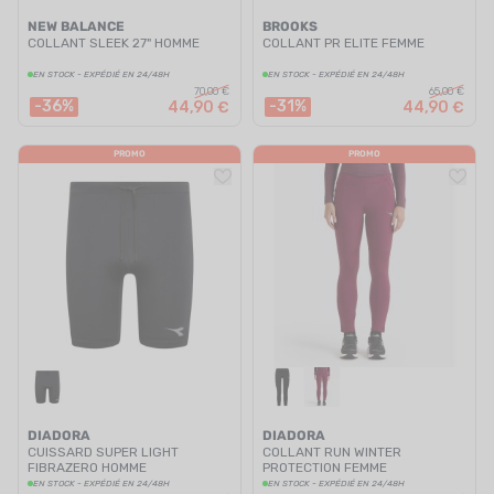
NEW BALANCE
BROOKS
COLLANT SLEEK 27" HOMME
COLLANT PR ELITE FEMME
EN STOCK - EXPÉDIÉ EN 24/48H
EN STOCK - EXPÉDIÉ EN 24/48H
70,00 €
65,00 €
-36%
-31%
44,90 €
44,90 €
PROMO
PROMO
DIADORA
DIADORA
CUISSARD SUPER LIGHT
COLLANT RUN WINTER
FIBRAZERO HOMME
PROTECTION FEMME
EN STOCK - EXPÉDIÉ EN 24/48H
EN STOCK - EXPÉDIÉ EN 24/48H