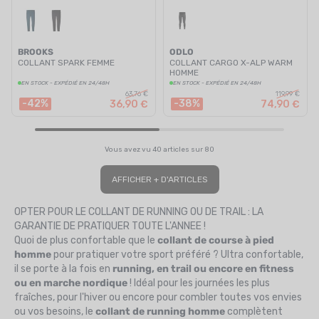
BROOKS
ODLO
COLLANT SPARK FEMME
COLLANT CARGO X-ALP WARM
HOMME
EN STOCK - EXPÉDIÉ EN 24/48H
EN STOCK - EXPÉDIÉ EN 24/48H
63,76 €
119,99 €
-42%
-38%
36,90 €
74,90 €
Vous avez vu 40 articles sur 80
AFFICHER + D'ARTICLES
OPTER POUR LE COLLANT DE RUNNING OU DE TRAIL : LA
GARANTIE DE PRATIQUER TOUTE L'ANNEE !
Quoi de plus confortable que le
collant de course à pied
homme
pour pratiquer votre sport préféré ? Ultra confortable,
il se porte à la fois en
running, en trail ou encore en fitness
ou en marche nordique
! Idéal pour les journées les plus
fraîches, pour l'hiver ou encore pour combler toutes vos envies
ou vos besoins, le
collant de running homme
complètent