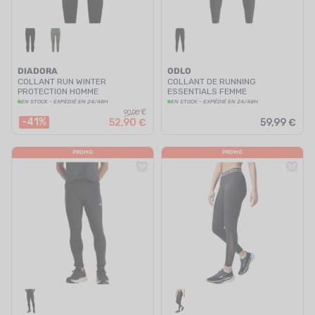
DIADORA
ODLO
COLLANT RUN WINTER
COLLANT DE RUNNING
PROTECTION HOMME
ESSENTIALS FEMME
EN STOCK - EXPÉDIÉ EN 24/48H
EN STOCK - EXPÉDIÉ EN 24/48H
90,00 €
-41%
52,90 €
59,99 €
PROMO
PROMO