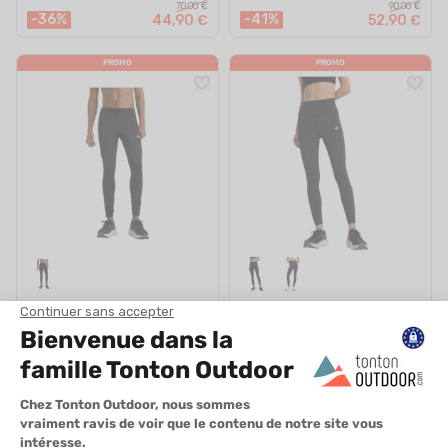
70,00 €
90,00 €
-36%
-41%
44,90 €
52,90 €
PROMO
PROMO
NEW BALANCE
NEW BALANCE
COLLANT RUNNING SLEEK
LEGGING 25" RC FEMME
POCKET TIGHT 27 HOMME
EN STOCK - EXPÉDIÉ EN 24/48H
EN STOCK - EXPÉDIÉ EN 24/48H
90,00 €
70,00 €
-36%
-36%
57,90 €
44,90 €
PROMO
PROMO