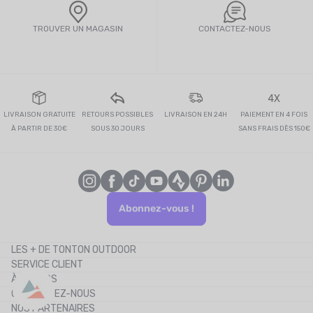
TROUVER UN MAGASIN
CONTACTEZ-NOUS
4X
LIVRAISON GRATUITE
RETOURS POSSIBLES
LIVRAISON EN 24H
PAIEMENT EN 4 FOIS
À PARTIR DE 30€
SOUS 30 JOURS
SANS FRAIS DÈS 150€
Abonnez-vous !
LES + DE TONTON OUTDOOR
SERVICE CLIENT
Le blog
À PROPOS
Le cashback
CONTACTEZ-NOUS
Les codes promos
NOS PARTENAIRES