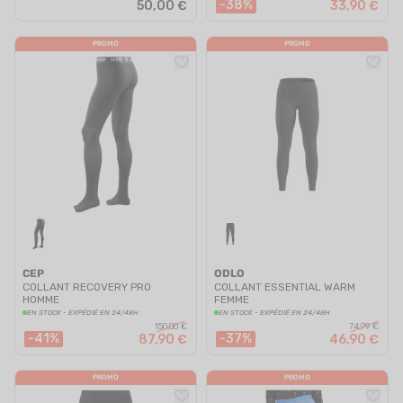
-38%
50,00 €
33,90 €
PROMO
PROMO
CEP
ODLO
COLLANT RECOVERY PRO
COLLANT ESSENTIAL WARM
HOMME
FEMME
EN STOCK - EXPÉDIÉ EN 24/48H
EN STOCK - EXPÉDIÉ EN 24/48H
150,00 €
74,99 €
-41%
-37%
87,90 €
46,90 €
PROMO
PROMO