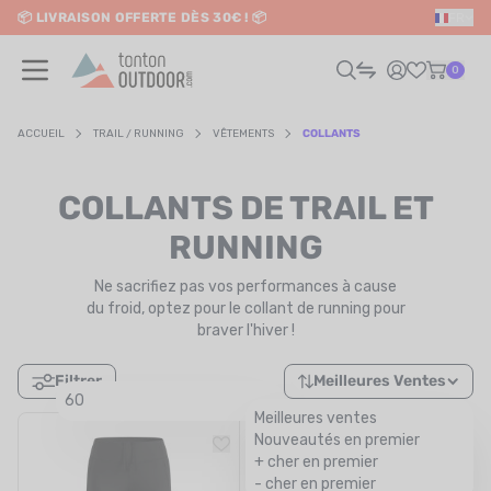
📦 LIVRAISON OFFERTE DÈS 30€ ! 📦
FR
o content
✨ RETRAIT EN MAGASIN GRATUIT
0
ACCUEIL
TRAIL / RUNNING
VÊTEMENTS
COLLANTS
HOMME
COLLANTS DE TRAIL ET
FEMME
RUNNING
Ne sacrifiez pas vos performances à cause
RAIL / RUNNING
du froid, optez pour le collant de running pour
braver l'hiver !
RANDONNÉE / VOYAGE
Filtrer
Meilleures Ventes
RIATHLON / NATATION
60
Meilleures ventes
PROMO
AUTRES SPORTS
Nouveautés en premier
+ cher en premier
ÉLECTRONIQUE
- cher en premier