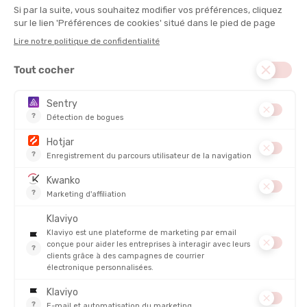
ON
GORE
COLLANT PERFORMANCE FEMME
COLLANT CONCURVE 3/4 FEMME
EN STOCK - EXPÉDIÉ EN 24/48H
EN STOCK - EXPÉDIÉ EN 24/48H
120,00 €
69,95 €
-35%
-37%
77,90 €
43,90 €
PROMO
NOUVEAUTÉ