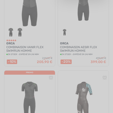
UTRITION
MARQUES
PROMO
CARTE CADEAU
ORCA
ORCA
MON PANIER
COMBINAISON VANIR FLEX
COMBINAISON AESIR FLEX
SWIMRUN HOMME
SWIMRUN HOMME
EN STOCK - EXPÉDIÉ EN 24/48H
EN STOCK - EXPÉDIÉ EN 24/48H
MES FAVORIS
229,00 €
499,00 €
-10%
-20%
205,90 €
399,00 €
LE BLOG DES TONTONS
PROMO
CONTACT