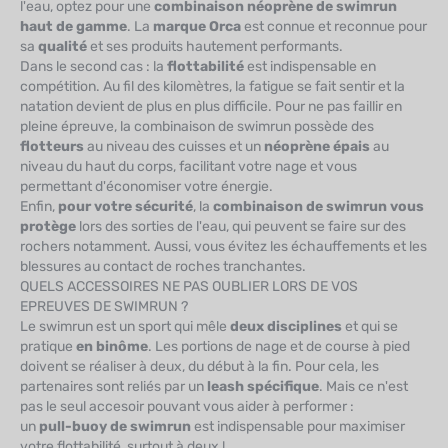
l'eau, optez pour une
combinaison néoprène de swimrun
haut de gamme
. La
marque Orca
est connue et reconnue pour
sa
qualité
et ses produits hautement performants.
Dans le second cas : la
flottabilité
est indispensable en
compétition. Au fil des kilomètres, la fatigue se fait sentir et la
natation devient de plus en plus difficile. Pour ne pas faillir en
pleine épreuve, la combinaison de swimrun possède des
flotteurs
au niveau des cuisses et un
néoprène épais
au
niveau du haut du corps, facilitant votre nage et vous
permettant d'économiser votre énergie.
Enfin,
pour votre sécurité
, la
combinaison de swimrun vous
protège
lors des sorties de l'eau, qui peuvent se faire sur des
rochers notamment. Aussi, vous évitez les échauffements et les
blessures au contact de roches tranchantes.
QUELS ACCESSOIRES NE PAS OUBLIER LORS DE VOS
EPREUVES DE SWIMRUN ?
Le swimrun est un sport qui mêle
deux disciplines
et qui se
pratique
en binôme
. Les portions de nage et de course à pied
doivent se réaliser à deux, du début à la fin. Pour cela, les
partenaires sont reliés par un
leash spécifique
. Mais ce n'est
pas le seul accesoir pouvant vous aider à performer :
un
pull-buoy de swimrun
est indispensable pour maximiser
votre flottabilité, surtout à deux !