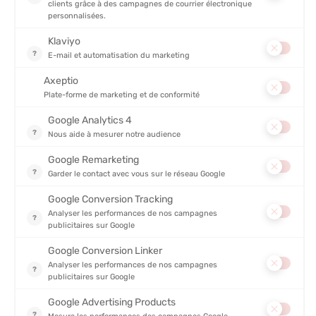
ORCA
COMBINAISON AESIR THERMAL
SWIMRUN FEMME
EN STOCK - EXPÉDIÉ EN 24/48H
449,00 €
-10%
403,90 €
Vous avez vu 13 articles sur 13
CHOISISSEZ VOTRE COMBINAISON DE SWIMRUN, POUR VOS
ENTRAINEMENTS ET COMPETITIONS EN EAU LIBRE !
Comme le triathlon, le
swimrun
est une discipline qui se déroule
en partie dans l'eau et en partie hors de l'eau
. Très exigeant,
ce sport nécessite le port d'une
tenue confortable,
performante
et surtout la moins contraignante possible, afin