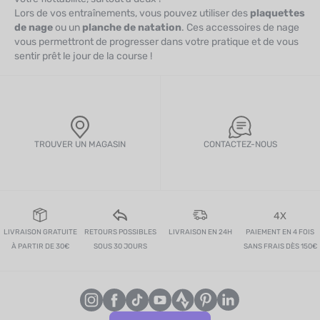
Lors de vos entraînements, vous pouvez utiliser des
plaquettes
de nage
ou un
planche de natation
. Ces accessoires de nage
vous permettront de progresser dans votre pratique et de vous
sentir prêt le jour de la course !
TROUVER UN MAGASIN
CONTACTEZ-NOUS
4X
LIVRAISON GRATUITE
RETOURS POSSIBLES
LIVRAISON EN 24H
PAIEMENT EN 4 FOIS
À PARTIR DE 30€
SOUS 30 JOURS
SANS FRAIS DÈS 150€