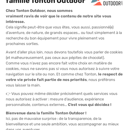
249,00 €
249,00 €
PROMO
MAKO
ORCA
COMBINAISON LS2 FEMME
COMBINAISON AESIR THERMAL
HOMME
EN STOCK - EXPÉDIÉ EN 24/48H
EN STOCK - EXPÉDIÉ EN 24/48H
449,00 €
-10%
249,00 €
403,90 €