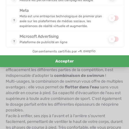
d'enchaîner la nage et la course à pied avec fluidité ! Pour cela,
une
combinaison néoprène
est spécialement conçue pour la
pratique du swimrun. Au contraire de la
combinaison de
triathlon
qui nécessite des périodes de transition, la
combinaison de swimrun se garde tout au long de l'épreuve, à
l'image de la
trifonction
.
Combinaison de swimrun, des particularités pour une double
discipline
Cousin du triathlon, le swimrun est un sport intégrant des
alternances entre course à pied
, en trail ou en running (on
oublie pas les
chaussures de trail/running
!), et
natation en
eau libre
. Pour performer en swimrun et pouvoir alterner
efficacement les différentes parties de la compétition, il est
indispensable d'adopter la
combinaison de swimrun
!
Multi-usages, la combinaison de swimrun vous offre de multiples
avantages : elle vous permet de
flotter dans l'eau
sans vous
alourdir en course à pied. Sa capacité d'évacuation de l'eau est
supérieure à toute autre combinaison de sport. C'est également
le dosage parfait entre les différentes épaisseurs de néoprène
possibles.
Facile à enfiler, ses zips à l'avant et à l'arrière s'ouvrent
facilement, permettant de ventiler le haut de votre corps, durant
les phases de course à pied. Très confortable, elle vous procure