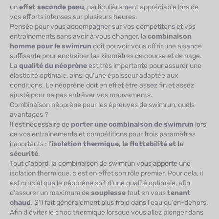
un
effet seconde peau
, particulièrement appréciable lors de
vos efforts intenses sur plusieurs heures.
Pensée pour vous accompagner sur vos compétitons et vos
entraînements sans avoir à vous changer, la
combinaison
homme pour le swimrun
doit pouvoir vous offrir une aisance
suffisante pour enchaîner les kilomètres de course et de nage.
La
qualité du néoprène
est très importante pour assurer une
élasticité optimale, ainsi qu'une épaisseur adaptée aux
conditions. Le néoprène doit en effet être assez fin et assez
ajusté pour ne pas entrâver vos mouvements.
Combinaison néoprène pour les épreuves de swimrun, quels
avantages ?
Il est nécessaire de
porter une combinaison de swimrun
lors
de vos entraînements et compétitions pour trois paramètres
importants : l'
isolation thermique, la flottabilité et la
sécurité
.
Tout d'abord, la combinaison de swimrun vous apporte une
isolation thermique, c'est en effet son rôle premier. Pour cela, il
est crucial que le néoprène soit d'une qualité optimale, afin
d'assurer un maximum de
souplesse
tout en vous
tenant
chaud
. S'il fait généralement plus froid dans l'eau qu'en-dehors.
Afin d'éviter le choc thermique lorsque vous allez plonger dans