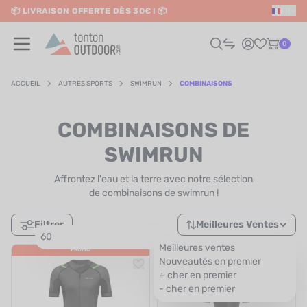
📦 LIVRAISON OFFERTE DÈS 30€ ! 📦
FR
o content
✨ RETRAIT EN MAGASIN GRATUIT
0
ACCUEIL
AUTRES SPORTS
SWIMRUN
COMBINAISONS
HOMME
COMBINAISONS DE
FEMME
SWIMRUN
Affrontez l'eau et la terre avec notre sélection
RAIL / RUNNING
de combinaisons de swimrun !
RANDONNÉE / VOYAGE
Filtrer
Meilleures Ventes
60
RIATHLON / NATATION
Meilleures ventes
PROMO
PROMO
Nouveautés en premier
AUTRES SPORTS
+ cher en premier
- cher en premier
ÉLECTRONIQUE