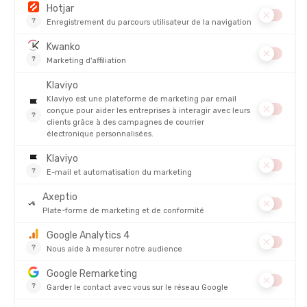
TRAVELSAFE
PAOS
PROTECTIONS SIEGE DE WC
RECHARGE DENTIFRICE BIO À
CROQUER POUR ENFANT - 125
PASTILLES
EN STOCK - EXPÉDIÉ EN 24/48H
EN STOCK - EXPÉDIÉ EN 24/48H
1,95 €
9,90 €