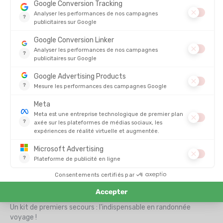
PAOS
DENTIFRICE À CROQUER BIO
GOÛT FRAISE
EN STOCK - EXPÉDIÉ EN 24/48H
9,90 €
Vous avez vu 17 articles sur 17
Produits d'hygiène et soins pour le sport : gel chauffants,
crème anti-frottement et autres soins sportifs
Dans la pratique du sport, quelqu'il soit, les choses ne se
passent pas toujours comme prévues :
échauffement
musculaire, douleurs articulaires, ampoules douloureuses,
tiques
sur la peau, coup de soleil ect. Malgré vos précautions :
une bonne alimentation, des vêtements de sport compressifs
et des
chaussures de randonnée
ou des chaussures de
course à pied de qualité, tout peut arriver ! Pour remédier aux
petits bobos et aux accidents de la vie de sportif ou de
sportive, découvrez nos
produits d'hygiène et nos soins
adaptés aux sports outdoor !
Un kit de premiers secours : l'indispensable en randonnée
voyage !