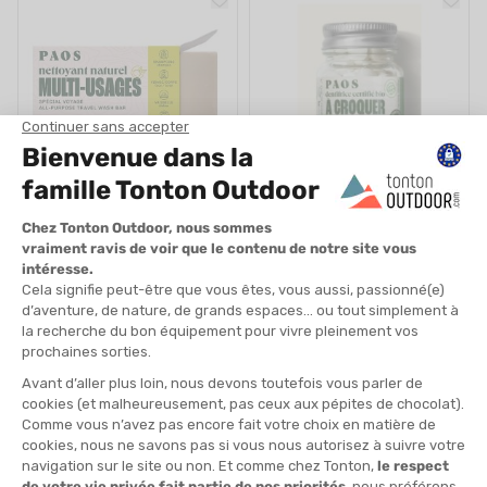
PAOS
PAOS
NETTOYANT NATUREL MULTI-
DENTIFRICE À CROQUER BIO
USAGES
MENTHOL
EN STOCK - EXPÉDIÉ EN 24/48H
EN STOCK - EXPÉDIÉ EN 24/48H
9,90 €
9,90 €