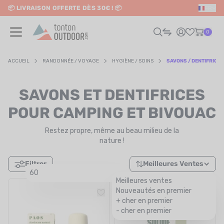
📦 LIVRAISON OFFERTE DÈS 30€ ! 📦
FR
o content
✨ RETRAIT EN MAGASIN GRATUIT
0
ACCUEIL
RANDONNÉE / VOYAGE
HYGIÈNE / SOINS
SAVONS / DENTIFRICES
HOMME
SAVONS ET DENTIFRICES
FEMME
POUR CAMPING ET BIVOUAC
Restez propre, même au beau milieu de la
RAIL / RUNNING
nature !
RANDONNÉE / VOYAGE
Filtrer
Meilleures Ventes
60
RIATHLON / NATATION
Meilleures ventes
Nouveautés en premier
AUTRES SPORTS
+ cher en premier
- cher en premier
ÉLECTRONIQUE