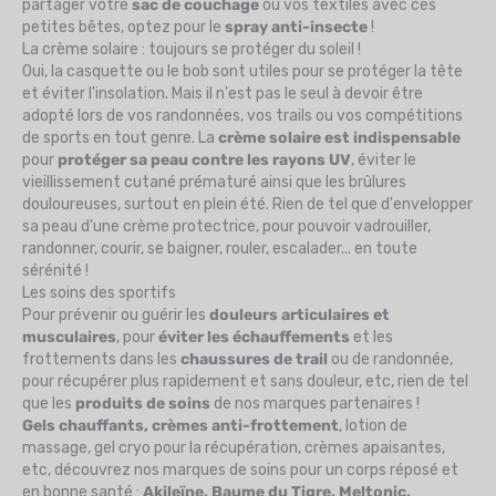
partager votre
sac de couchage
ou vos textiles avec ces
petites bêtes, optez pour le
spray anti-insecte
!
La crème solaire : toujours se protéger du soleil !
Oui, la casquette ou le bob sont utiles pour se protéger la tête
et éviter l'insolation. Mais il n'est pas le seul à devoir être
adopté lors de vos randonnées, vos trails ou vos compétitions
de sports en tout genre. La
crème solaire est indispensable
pour
protéger sa peau contre les rayons UV
, éviter le
vieillissement cutané prématuré ainsi que les brûlures
douloureuses, surtout en plein été. Rien de tel que d'envelopper
sa peau d'une crème protectrice, pour pouvoir vadrouiller,
randonner, courir, se baigner, rouler, escalader... en toute
sérénité !
Les soins des sportifs
Pour prévenir ou guérir les
douleurs articulaires et
musculaires
, pour
éviter les échauffements
et les
frottements dans les
chaussures de trail
ou de randonnée,
pour récupérer plus rapidement et sans douleur, etc, rien de tel
que les
produits de soins
de nos marques partenaires !
Gels chauffants, crèmes anti-frottement
, lotion de
massage, gel cryo pour la récupération, crèmes apaisantes,
etc, découvrez nos marques de soins pour un corps réposé et
en bonne santé :
Akileïne, Baume du Tigre, Meltonic,