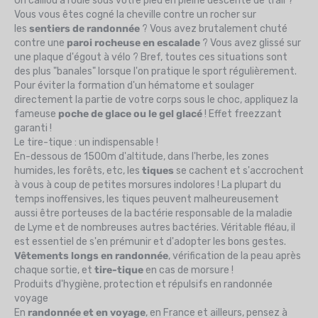
Un caillou a roulé sous votre pied en pleine descente de trail ?
Vous vous êtes cogné la cheville contre un rocher sur
les
sentiers de randonnée
? Vous avez brutalement chuté
contre une
paroi rocheuse en escalade
? Vous avez glissé sur
une plaque d'égout à vélo ? Bref, toutes ces situations sont
des plus "banales" lorsque l'on pratique le sport régulièrement.
Pour éviter la formation d'un hématome et soulager
directement la partie de votre corps sous le choc, appliquez la
fameuse
poche de glace ou le gel glacé
! Effet freezzant
garanti !
Le tire-tique : un indispensable !
En-dessous de 1500m d'altitude, dans l'herbe, les zones
humides, les forêts, etc, les
tiques
se cachent et s'accrochent
à vous à coup de petites morsures indolores ! La plupart du
temps inoffensives, les tiques peuvent malheureusement
aussi être porteuses de la bactérie responsable de la maladie
de Lyme et de nombreuses autres bactéries. Véritable fléau, il
est essentiel de s'en prémunir et d'adopter les bons gestes.
Vêtements longs en randonnée
, vérification de la peau après
chaque sortie, et
tire-tique
en cas de morsure !
Produits d'hygiène, protection et répulsifs en randonnée
voyage
En
randonnée et en voyage
, en France et ailleurs, pensez à