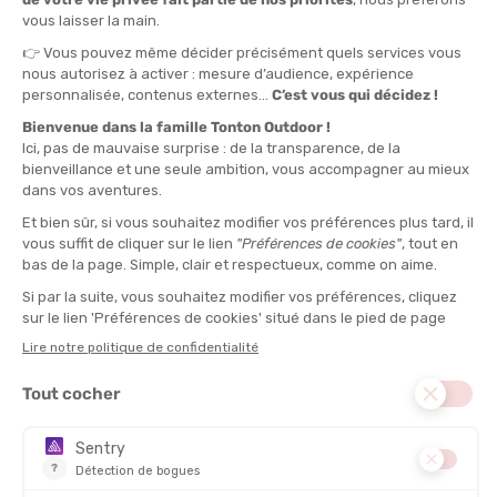
SIDAS
TRAVELSAFE
KIT DE PROTECTION ORTEILS ET
GANTS D'HYGIENE JETABLES
TALONS
EN STOCK - EXPÉDIÉ EN 24/48H
EN STOCK - EXPÉDIÉ EN 24/48H
14,95 €
12,95 €