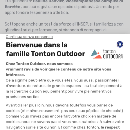
Tra gli incontri:
Pauline Ranvier, vicecampionessa olimpica di
fioretto,
con cui registra un episodio di podcast. Un modo per
approfondire l’esperienza atletica.
Sottopone anche un test da sforzo all’INSEP, si familiarizza con
gli indicatori di performance, si circonda di compagni di
allenamento, costruisce la sua rete, contatta sponsor — come
una vera atleta.
L’obiettivo non è vincere.
L’obiettivo è capire. Vivere ciò che
vivono gli atleti.
Documentare un mestiere in tutto ciò che
comporta, anche l’invisibile.
« Vado a letto alle 22, cucino di più, ho un’igiene di vita che non
avevo mai avuto. »
Una trasformazione completa, che va ben oltre il semplice
ambito sportivo. Ogni giornata è scandita dallo sforzo, ma anche
dalla strategia, dalla gestione del carico e dal recupero. Impara a
pianificare, anticipare, ascoltare il proprio corpo.