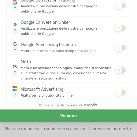
Obiettivo: triathlon M agli Sables d’Olonne
I progressi ci sono. Ad aprile, Chloé prende parte alla
Grande
Course RATP du Grand Paris
, al fianco di
Tonton Outdoor
,
completando il suo primissimo
10 km
a 5'13" al chilometro. Una
performance solida per chi, pochi mesi prima, non aveva mai
concatenato due sedute di allenamento.
A maggio, la meta è il
Triathlon Nature & Famille des Sables
d’Olonne 2025
, un triathlon M composto da
1,5 km di nuoto
,
40 km in bici
e
10 km di corsa
. Un obiettivo ambizioso, fissato
fin dall’inizio.
Ma man mano che la scadenza si avvicina, la pressione aumenta.