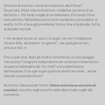
Una lista di mestieri, come un inventario alla Prévert
Da piccola, Chloé voleva diventare « ballerina sul dorso di un
elefante ». Più tardi, moglie di un miliardario. Poi conduttrice
naturalistica. Nell’adolescenza tutto sembrava contraddirsi. In
realtà, tutto stava già prendendo forma. Una vita plurale, fatta
di desideri nomadi.
« Ho sempre avuto un sacco di sogni, ma non li realizzavo.
Facevo liste, dicendomi “un giorno”... ma quel giorno non
arrivava mai. »
Fino a quel click, dopo gli studi in commercio, su una spiaggia
messicana. Fotografa indipendente per un lavoro studentesco,
assapora l’adrenalina del
“try hard”
e la soddisfazione
dell’imparare. E se ogni sogno potesse diventare reale… anche
solo per un periodo breve?
Al ritorno, l’idea prende forma:
Chloé costruisce una lista di
mestieri
, raccolta negli incontri, nelle idee e nelle voglie del
momento.