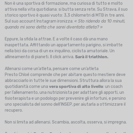
Non è una sportiva di formazione, ma curiosa di tutto e molto
attiva nella vita quotidiana: si butta senza rete. Su Strava, il suo
storico sportivo è quasi vuoto: 3,3 chilometri di MTB in tre anni.
Sul suo account Instagram ironizza:
« Sto ridendo da 10 minuti,
quando mi sono detta che sarei diventata atleta? »
Eppure, la sfida la attrae. E a volte il caso dà una mano
inaspettata. Affittando un appartamento parigino, si imbatte
nella bici da corsa di un ex inquilino, ciclista amatoriale. Un
allineamento di pianeti. Il click arriva.
Sarà il triathlon.
Allenarsi come un’atleta, pensare come un’atleta
Presto Chloé comprende che per abitare questo mestiere deve
abbracciarlo in tutte le sue dimensioni. Struttura allora la sua
quotidianità come una
vera sportiva di alto livello
: un coach
per l’allenamento, una nutrizionista per adattare gli apporti, un
fisioterapista e un podologo per prevenire gli infortuni, e persino
uno specialista del sonno dell’INSEP, per aiutarla a ottimizzare il
recupero.
Non si limita ad allenarsi. Scambia, ascolta, osserva, si impregna.