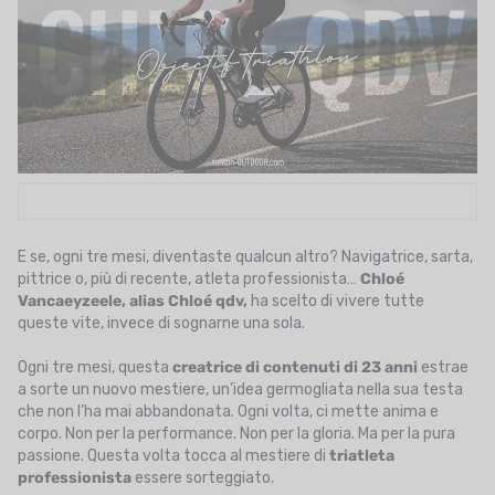
UTRIZIONE
MARCHI
SALDI
CARTA REGALO
IL MIO CARRELLO
I MIEI PREFERITI
E se, ogni tre mesi, diventaste qualcun altro? Navigatrice, sarta,
pittrice o, più di recente, atleta professionista…
Chloé
Vancaeyzeele, alias Chloé qdv,
ha scelto di vivere tutte
IL BLOG DEI TONTONS
queste vite, invece di sognarne una sola.
CONTATTO
Ogni tre mesi, questa
creatrice di contenuti di 23 anni
estrae
a sorte un nuovo mestiere, un’idea germogliata nella sua testa
che non l’ha mai abbandonata. Ogni volta, ci mette anima e
corpo. Non per la performance. Non per la gloria. Ma per la pura
passione. Questa volta tocca al mestiere di
triatleta
professionista
essere sorteggiato.