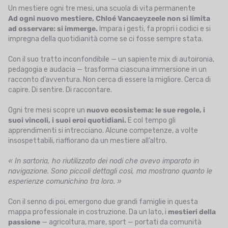
Un mestiere ogni tre mesi, una scuola di vita permanente
Ad ogni nuovo mestiere, Chloé Vancaeyzeele non si limita
ad osservare: si immerge.
Impara i gesti, fa propri i codici e si
impregna della quotidianità come se ci fosse sempre stata.
Con il suo tratto inconfondibile — un sapiente mix di autoironia,
pedagogia e audacia — trasforma ciascuna immersione in un
racconto d’avventura. Non cerca di essere la migliore. Cerca di
capire. Di sentire. Di raccontare.
Ogni tre mesi scopre un
nuovo ecosistema: le sue regole, i
suoi vincoli, i suoi eroi quotidiani.
E col tempo gli
apprendimenti si intrecciano. Alcune competenze, a volte
insospettabili, riaffiorano da un mestiere all’altro.
« In sartoria, ho riutilizzato dei nodi che avevo imparato in
navigazione. Sono piccoli dettagli così, ma mostrano quanto le
esperienze comunichino tra loro. »
Con il senno di poi, emergono due grandi famiglie in questa
mappa professionale in costruzione. Da un lato, i
mestieri della
passione
— agricoltura, mare, sport — portati da comunità