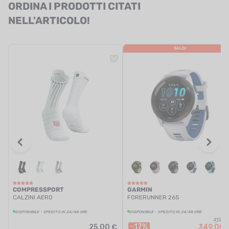
ORDINA I PRODOTTI CITATI
NELL'ARTICOLO!
SALDI
COMPRESSPORT
GARMIN
CALZINI AERO
FORERUNNER 265
DISPONIBILE - SPEDITO IN 24/48 ORE
DISPONIBILE - SPEDITO IN 24/48 ORE
419,99
-17%
25,00 €
349,00 