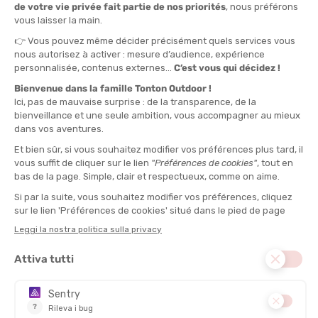
© Pierre Rolland
« 3 discipline, 3 volte più divertimento... ma anche più problemi »
Tre sport da concatenare, tre volte più sfide. Tre volte più
probabilità di sbagliare… o di sorprendersi.
« Tre discipline, tre volte più divertimento… ma anche tre volte
più problemi »,
sorride Chloé, con una lucidità disarmante.
Nella sua esplorazione del triathlon, ogni disciplina diventa un
mondo a sé. E soprattutto, un terreno di apprendimento sia
fisico che mentale.
La corsa
è la sua fuga bella. Un momento di socialità e di
distensione.
La bici
è l’avventura. La libertà. La sensazione esaltante di