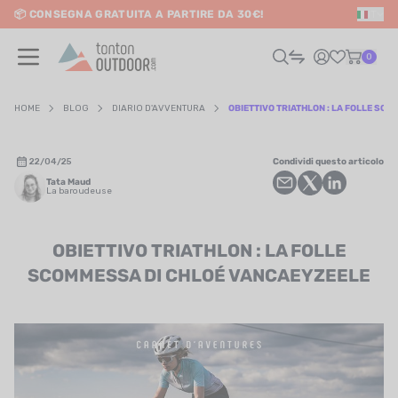
📦 CONSEGNA GRATUITA A PARTIRE DA 30€!
IT
o content
0
HOME
BLOG
DIARIO D'AVVENTURA
OBIETTIVO TRIATHLON : LA FOLLE SC
UOMO
22/04/25
Condividi questo articolo
Tata Maud
DONNA
La baroudeuse
RAIL / CORSA
OBIETTIVO TRIATHLON : LA FOLLE
SCOMMESSA DI CHLOÉ VANCAEYZEELE
SCURSIONISMO / VIAGGIO
RIATHLON / NUOTO
LTRI SPORT
ELETTRONICA