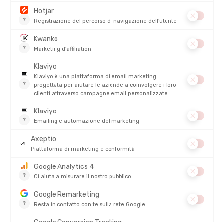
volare nello sforzo e nel paesaggio.
Il nuoto
, infine, resta la sua sfida più grande. Tecnico, preciso,
esigente. Frustrante, a volte. Ma gratificante, soprattutto
quando i progressi iniziano a intravedersi.
« Alla fine delle sedute, ancora non sapevo nuotare. Era
frustrante. Quando si ha poco tempo, la pressione sale. »
Eppure, anche lì, scatta qualcosa. Grazie a Gartin —
Théo
Phulpin
, amico e compagno d’allenamento in piscina — il cui
approccio poco convenzionale cambia il suo modo di vedere le
cose.
« Non mi spiegava niente, non era paziente. Ma a forza di
ripetere che era semplice, ho finito per rilassarmi. E per crederci.
»
Una pedagogia paradossale, ma terribilmente efficace. Chloé
allenta finalmente la presa. Smette di cercare di capire tutto
per poter semplicemente fare.