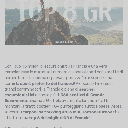
UTRIZIONE
MARCHI
SALDI
CARTA REGALO
IL MIO CARRELLO
I MIEI PREFERITI
Con i suoi 16 milioni di escursionisti, la Francia è una vera
campionessa in materia! Il numero di appassionati non smette di
aumentare e la ricerca di paesaggi mozzafiato si posiziona
IL BLOG DEI TONTONS
come lo
sport preferito dei francesi
! Per soddisfare i suoi
grandi camminatori, la Francia è piena di
sentieri
CONTATTO
escursionistici
e conta più di
360 sentieri di Grande
Escursione
, chiamati GR. Relativamente lunghi, a tratti
montani, a tratti costieri, i GR punteggiano tutto il paese. Allora,
ai vostri
scarponi da trekking alti
o mid
,
Tonton Outdoor
ha
stilato la sua
top 8 dei migliori GR di Francia
!