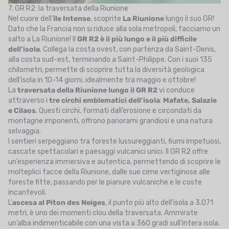
7. GR R2: la traversata della Riunione
Nel cuore dell’
île Intense
, scoprite
La Riunione
lungo il suo GR!
Dato che la Francia non si riduce alla sola metropoli, facciamo un
salto a La Riunione! Il
GR R2 è il più lungo e il più difficile
dell’isola
. Collega la costa ovest, con partenza da Saint-Denis,
alla costa sud-est, terminando a Saint-Philippe. Con i suoi 135
chilometri, permette di scoprire tutta la diversità geologica
dell’isola in 10-14 giorni, idealmente tra maggio e ottobre!
La
traversata della Riunione lungo il GR R2
vi conduce
attraverso i
tre circhi emblematici dell’isola
:
Mafate, Salazie
e Cilaos
. Questi circhi, formati dall’erosione e circondati da
montagne imponenti, offrono panorami grandiosi e una natura
selvaggia.
I sentieri serpeggiano tra foreste lussureggianti, fiumi impetuosi,
cascate spettacolari e paesaggi vulcanici unici. Il GR R2 offre
un’esperienza immersiva e autentica, permettendo di scoprire le
molteplici facce della Riunione, dalle sue cime vertiginose alle
foreste fitte, passando per le pianure vulcaniche e le coste
incantevoli.
L’
ascesa al Piton des Neiges
, il punto più alto dell’isola a 3.071
metri, è uno dei momenti clou della traversata. Ammirate
un’alba indimenticabile con una vista a 360 gradi sull’intera isola.