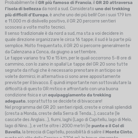
Probabilmente il
GR più famoso di Francia
, il
GR 20 attraversa
l’isola di bellezza
da nord a sud. Considerato
uno dei trekking
più difficili d’Europa
, è anche uno dei più belli! Con i suoi 179 km
e 11.000 m di dislivello positivo, il GR 20 percorre sentieri
scoscesi a volte molto tecnici.
Il senso tradizionale è da nord a sud, ma sta a voi decidere in
quale direzione organizzare le circa 16 tappe; il sud è la parte più
semplice. Molto frequentato, il GR 20 si percorre generalmente
da Calenzana a Conca, da giugno a settembre.
Le tappe variano tra 10 e 15 km, per le quali occorrono 5-8 ore di
cammino, con lo zaino in spalla! Le tappe del GR 20 sono tutte
segnate da rifugi che è necessario prenotare in anticipo se
volete dormirci; in alternativa ci sono aree appositamente
previste per il bivacco. È quindi importante non sottovalutare la
difficoltà di questo GR mitico e affrontarlo con una buona
condizione fisica e un
equipaggiamento da trekking
adeguato
, soprattutto se decidete di bivaccare!
Nel programma del GR 20: sentieri ripidi, creste e crinali splendidi
(cresta a Monda, creste della Serra di Tenda...), cascate (le
cascate des Anglais…), fiumi, laghi (Lago di Capitellu, lago di Melo,
lago di Nino…), e vette oltre i 2000 metri (le
punte e il Col di
Bavella
, la breccia di Capitellu, possibilità di salire il
Monte Cinto
,