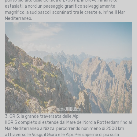
punto più alto della Corsica a 2706 m). In breve, rimarrete
estasiati: a nord un paesaggio granitico selvaggiamente
magnifico, a sud pascoli sconfinati tra le creste e, infine, il Mar
Mediterraneo.
3. GR 5: la grande traversata delle Alpi
Il GR 5 completo si estende dal Mare del Nord a Rotterdam fino al
Mar Mediterraneo a Nizza, percorrendo non meno di 2500 km
attraverso le Vosgi, il Giura e le Alpi. Per saperne di più sulla