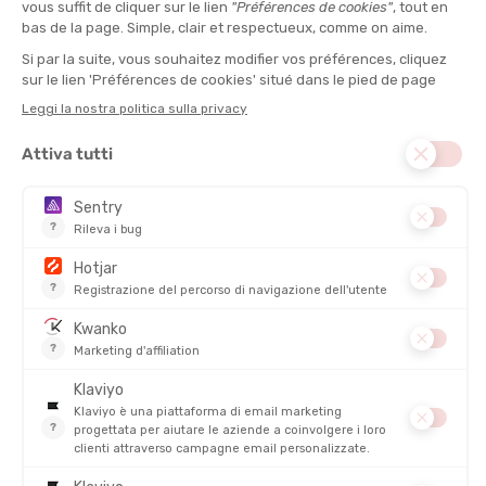
autonomia per alcuni giorni prima di potervi rifornire! In
lontananza il Mar Mediterraneo vi attende. Curiosità: il
GR 10
si
percorre tradizionalmente da ovest a est a causa del vento che
spesso soffia da ovest e del sole che sorge a est e tramonta a
ovest, permettendo di salire all’ombra e scendere al sole, astuto,
no?
5. GR 52: la valle delle meraviglie