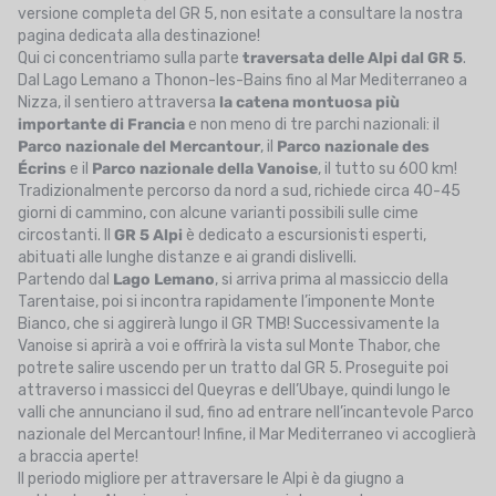
versione completa del GR 5, non esitate a consultare la nostra
pagina dedicata alla destinazione!
Qui ci concentriamo sulla parte
traversata delle Alpi dal GR 5
.
Dal Lago Lemano a Thonon-les-Bains fino al Mar Mediterraneo a
Nizza, il sentiero attraversa
la catena montuosa più
importante di Francia
e non meno di tre parchi nazionali: il
Parco nazionale del Mercantour
, il
Parco nazionale des
Écrins
e il
Parco nazionale della Vanoise
, il tutto su 600 km!
Tradizionalmente percorso da nord a sud, richiede circa 40-45
giorni di cammino, con alcune varianti possibili sulle cime
circostanti. Il
GR 5 Alpi
è dedicato a escursionisti esperti,
abituati alle lunghe distanze e ai grandi dislivelli.
Partendo dal
Lago Lemano
, si arriva prima al massiccio della
Tarentaise, poi si incontra rapidamente l’imponente Monte
Bianco, che si aggirerà lungo il GR TMB! Successivamente la
Vanoise si aprirà a voi e offrirà la vista sul Monte Thabor, che
potrete salire uscendo per un tratto dal GR 5. Proseguite poi
attraverso i massicci del Queyras e dell’Ubaye, quindi lungo le
valli che annunciano il sud, fino ad entrare nell’incantevole Parco
nazionale del Mercantour! Infine, il Mar Mediterraneo vi accoglierà
a braccia aperte!
Il periodo migliore per attraversare le Alpi è da giugno a