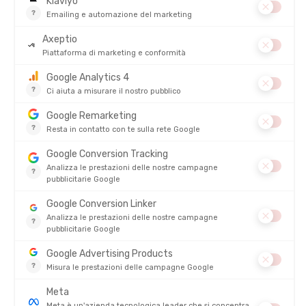
Tra terra e mare, la
Valle delle Meraviglie
porta perfettamente
il suo nome. Il
GR 52 attraversa le Alpi Marittime
, offrendo
un’avventura unica attraverso paesaggi spettacolari e un
patrimonio naturale e storico ricco. Il percorso inizia a Saint-
Dalmas-Valdeblore e termina a Mentone, sulla costa
mediterranea.
Il GR 52 è famoso per la Valle delle Meraviglie, situata nel
Parco
nazionale del Mercantour
. Celebre per le sue incisioni rupestri
risalenti all’età del bronzo, la valle è un vero museo a cielo
aperto! Percorrendo il GR 52 avrete il piacere di salire valichi,
attraversare valli profonde, ammirare laghi di montagna dalle
acque cristalline e foreste alpine. Il sentiero offre viste
panoramiche sulle vette circostanti e, con tempo sereno, sul
Mar Mediterraneo in lontananza. Flora e fauna sono ricche, con
specie endemiche e una biodiversità notevole preservata dalle
regole vigenti nel Parco nazionale del Mercantour.
L’itinerario del GR 52 è costellato di punti d’interesse principali,
come il lago dell’Agnel, il Col di Tenda o il Monte Bego, vetta sacra
legata alle incisioni rupestri della valle. Si conclude a Mentone
dopo circa 95 km e 5-6 giorni di cammino, offrendo una
transizione spettacolare dalle montagne al mare.