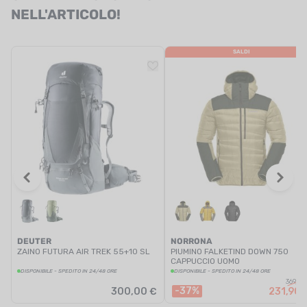
NELL'ARTICOLO!
SALDI
DEUTER
NORRONA
ZAINO FUTURA AIR TREK 55+10 SL
PIUMINO FALKETIND DOWN 750
CAPPUCCIO UOMO
DISPONIBILE - SPEDITO IN 24/48 ORE
DISPONIBILE - SPEDITO IN 24/48 ORE
369,00
-37%
300,00 €
231,90 