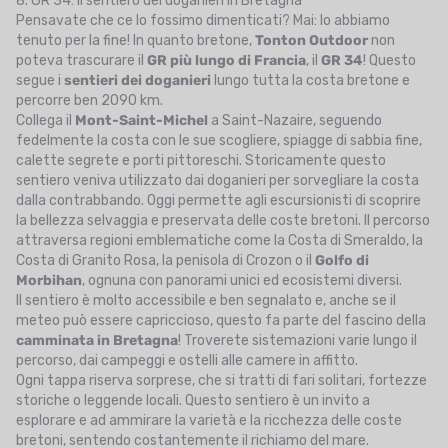
8. GR 34: il sentiero dei doganieri in Bretagna
Pensavate che ce lo fossimo dimenticati? Mai: lo abbiamo
tenuto per la fine! In quanto bretone,
Tonton Outdoor
non
poteva trascurare il
GR più lungo di Francia
, il
GR 34
! Questo
segue i
sentieri dei doganieri
lungo tutta la costa bretone e
percorre ben 2090 km.
Collega il
Mont-Saint-Michel
a Saint-Nazaire, seguendo
fedelmente la costa con le sue scogliere, spiagge di sabbia fine,
calette segrete e porti pittoreschi. Storicamente questo
sentiero veniva utilizzato dai doganieri per sorvegliare la costa
dalla contrabbando. Oggi permette agli escursionisti di scoprire
la bellezza selvaggia e preservata delle coste bretoni. Il percorso
attraversa regioni emblematiche come la Costa di Smeraldo, la
Costa di Granito Rosa, la penisola di Crozon o il
Golfo di
Morbihan
, ognuna con panorami unici ed ecosistemi diversi.
Il sentiero è molto accessibile e ben segnalato e, anche se il
meteo può essere capriccioso, questo fa parte del fascino della
camminata in Bretagna
! Troverete sistemazioni varie lungo il
percorso, dai campeggi e ostelli alle camere in affitto.
Ogni tappa riserva sorprese, che si tratti di fari solitari, fortezze
storiche o leggende locali. Questo sentiero è un invito a
esplorare e ad ammirare la varietà e la ricchezza delle coste
bretoni, sentendo costantemente il richiamo del mare.