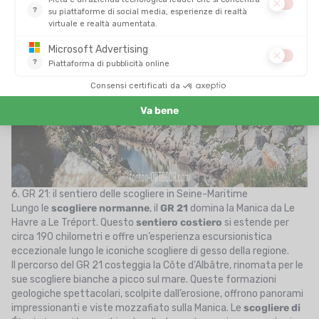
6. GR 21: il sentiero delle scogliere in Seine-Maritime
Lungo le
scogliere normanne
, il
GR 21
domina la Manica da Le
Havre a Le Tréport. Questo
sentiero costiero
si estende per
circa 190 chilometri e offre un’esperienza escursionistica
eccezionale lungo le iconiche scogliere di gesso della regione.
Il percorso del GR 21 costeggia la Côte d’Albâtre, rinomata per le
sue scogliere bianche a picco sul mare. Queste formazioni
geologiche spettacolari, scolpite dall’erosione, offrono panorami
impressionanti e viste mozzafiato sulla Manica. Le
scogliere di