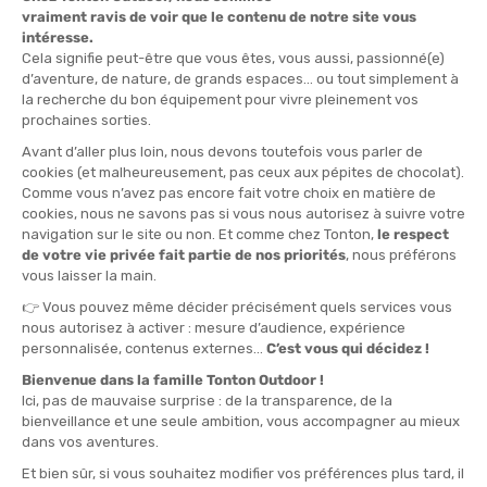
Come parlare della
catena delle Alpi
senza dedicare qualche
parola alla sua altrettanto maestosa cugina a ovest, la
catena
dei Pirenei
! Il
GR 10 quindi attraversa i Pirenei
, costeggiando il
confine spagnolo. Questo percorso iconico, che si estende per
circa 1100 km, collega l’Oceano Atlantico al Mar Mediterraneo. Da
Hendaye sulla costa atlantica a Banyuls-sur-Mer sulla costa
mediterranea, calcolate tra 45 e 60 giorni per completare
l’intero GR 10.
Il GR 10 offre una varietà di paesaggi spettacolari, dalle spiagge
atlantiche alle vette scoscese dei Pirenei, passando per valli
verdeggianti, foreste fitte, prati alpini e laghi di montagna.
Considerato molto impegnativo per la sua lunghezza, accumula
anche 55.000 m di dislivello positivo!
Dall’oceano, attraverserete prima i villaggi baschi, poi entrerete
nel vivo della montagna entrando nel Béarn e nei suoi paesaggi
montani. Al Pic d’Annie, il
Parco nazionale dei Pirenei
apre le
sue porte, costellato di valichi e cime, creste e circhi.
Raramente scenderete sotto i 1000 m di altitudine e avrete
l’opportunità di osservare una fauna e una flora lussureggianti.
Ammirate la vista sul Pic du Midi de Bigorre, il
circo di Gavarnie
, il
Pic du Midi d’Ossau o il
massiccio del Canigou
! In Ariège
l’itinerario è molto selvaggio e dovrete spesso muovervi in