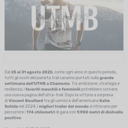
UTRIZIONE
MARCHI
SALDI
CARTA REGALO
IL MIO CARRELLO
I MIEI PREFERITI
Dal
25 al 31 agosto 2025
, come ogni anno in questo periodo,
tutti gli occhi del pianeta trail saranno puntati sulla
grande
IL BLOG DEI TONTONS
settimana dell'UTMB a Chamonix
. Tra ambizione, strategia e
resilienza, i
favoriti maschili e femminili
potrebbero scrivere
CONTATTO
una nuova pagina dell'ultra-trail. Dopo la vittoria a sorpresa
di
Vincent Bouillard
tra gli uomini e dell'americana
Katie
Schide
nel 2024, i
migliori trailer del mondo
si ritrovano per
percorrere i
174 chilometri
di gara con
9.900 metri di dislivello
positivo
.