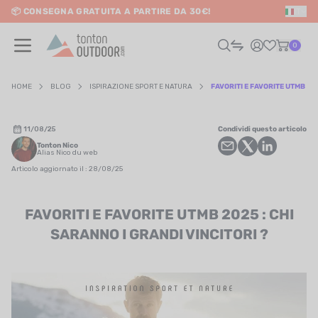
📦 CONSEGNA GRATUITA A PARTIRE DA 30€!
IT
o content
0
HOME
BLOG
ISPIRAZIONE SPORT E NATURA
FAVORITI E FAVORITE UTMB 202
UOMO
11/08/25
Condividi questo articolo
Tonton Nico
DONNA
Alias Nico du web
Articolo aggiornato il : 28/08/25
RAIL / CORSA
FAVORITI E FAVORITE UTMB 2025 : CHI
SCURSIONISMO / VIAGGIO
SARANNO I GRANDI VINCITORI ?
RIATHLON / NUOTO
LTRI SPORT
ELETTRONICA