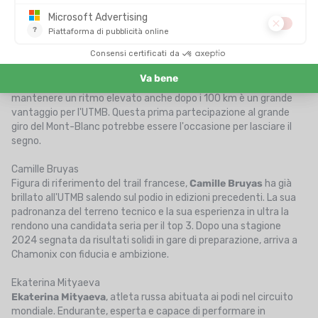
Abby Hall
Vincitrice della
Western States 2025
con un crono notevole di
16 h 37 min,
Abby Hall
è nella forma della sua vita. Specialista
delle gare di lunga distanza, possiede uno stile regolare e una
forte mente nelle fasi finali di gara. La sua capacità di
mantenere un ritmo elevato anche dopo i 100 km è un grande
vantaggio per l'UTMB. Questa prima partecipazione al grande
giro del Mont-Blanc potrebbe essere l'occasione per lasciare il
segno.
Camille Bruyas
Figura di riferimento del trail francese,
Camille Bruyas
ha già
brillato all'UTMB salendo sul podio in edizioni precedenti. La sua
padronanza del terreno tecnico e la sua esperienza in ultra la
rendono una candidata seria per il top 3. Dopo una stagione
2024 segnata da risultati solidi in gare di preparazione, arriva a
Chamonix con fiducia e ambizione.
Ekaterina Mityaeva
Ekaterina Mityaeva
, atleta russa abituata ai podi nel circuito
mondiale. Endurante, esperta e capace di performare in