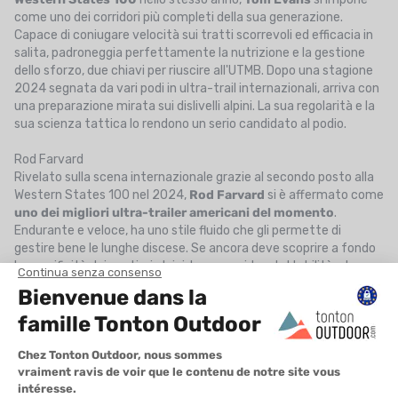
come uno dei corridori più completi della sua generazione.
Capace di coniugare velocità sui tratti scorrevoli ed efficacia in
salita, padroneggia perfettamente la nutrizione e la gestione
dello sforzo, due chiavi per riuscire all'UTMB. Dopo una stagione
2024 segnata da vari podi in ultra-trail internazionali, arriva con
una preparazione mirata sui dislivelli alpini. La sua regolarità e la
sua scienza tattica lo rendono un serio candidato al podio.
Rod Farvard
Rivelato sulla scena internazionale grazie al secondo posto alla
Western States 100 nel 2024,
Rod Farvard
si è affermato come
uno dei migliori ultra-trailer americani del momento
.
Endurante e veloce, ha uno stile fluido che gli permette di
gestire bene le lunghe discese. Se ancora deve scoprire a fondo
le specificità dei sentieri alpini, la sua rapida adattabilità e le
qualità fisiche potrebbero collocarlo nella top 5. L'UTMB sarà per
lui un test sul campo in terreno tecnico, con l'opportunità di
confermare il suo status di outsider temibile. Dopo il ritiro alla
Western States di giugno scorso, non c'è dubbio che l'americano
avrà a cuore la rivincita.
Hayden Hawks