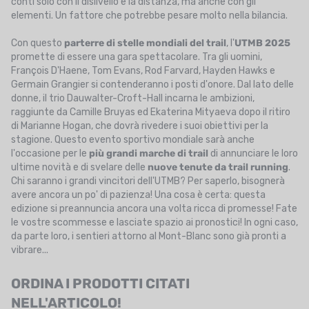
conti solo con il dislivello e la distanza, ma anche con gli
elementi. Un fattore che potrebbe pesare molto nella bilancia.
Con questo
parterre di stelle mondiali del trail
, l'
UTMB 2025
promette di essere una gara spettacolare. Tra gli uomini,
François D'Haene, Tom Evans, Rod Farvard, Hayden Hawks e
Germain Grangier si contenderanno i posti d'onore. Dal lato delle
donne, il trio Dauwalter-Croft-Hall incarna le ambizioni,
raggiunte da Camille Bruyas ed Ekaterina Mityaeva dopo il ritiro
di Marianne Hogan, che dovrà rivedere i suoi obiettivi per la
stagione. Questo evento sportivo mondiale sarà anche
l'occasione per le
più grandi marche di trail
di annunciare le loro
ultime novità e di svelare delle
nuove tenute da trail running
.
Chi saranno i grandi vincitori dell'UTMB? Per saperlo, bisognerà
avere ancora un po' di pazienza! Una cosa è certa: questa
edizione si preannuncia ancora una volta ricca di promesse! Fate
le vostre scommesse e lasciate spazio ai pronostici! In ogni caso,
da parte loro, i sentieri attorno al Mont-Blanc sono già pronti a
vibrare...
ORDINA I PRODOTTI CITATI
NELL'ARTICOLO!