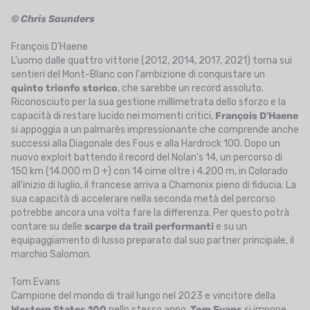
© Chris Saunders
François D’Haene
L'uomo dalle quattro vittorie (2012, 2014, 2017, 2021) torna sui
sentieri del Mont-Blanc con l'ambizione di conquistare un
quinto trionfo storico
, che sarebbe un record assoluto.
Riconosciuto per la sua gestione millimetrata dello sforzo e la
capacità di restare lucido nei momenti critici,
François D'Haene
si appoggia a un palmarès impressionante che comprende anche
successi alla Diagonale des Fous e alla Hardrock 100. Dopo un
nuovo exploit battendo il record del Nolan's 14, un percorso di
150 km (14.000 m D +) con 14 cime oltre i 4.200 m, in Colorado
all'inizio di luglio, il francese arriva a Chamonix pieno di fiducia. La
sua capacità di accelerare nella seconda metà del percorso
potrebbe ancora una volta fare la differenza. Per questo potrà
contare su delle
scarpe da trail performanti
e su un
equipaggiamento di lusso preparato dal suo partner principale, il
marchio Salomon.
Tom Evans
Campione del mondo di trail lungo nel 2023 e vincitore della
Western States 100
nello stesso anno,
Tom Evans
si impone