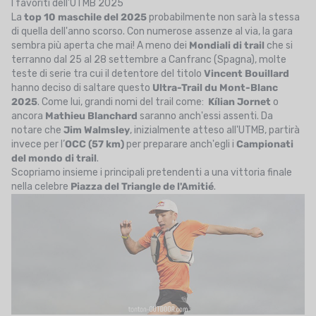
I favoriti dell’UTMB 2025
La
top 10 maschile del 2025
probabilmente non sarà la stessa
di quella dell'anno scorso. Con numerose assenze al via, la gara
sembra più aperta che mai! A meno dei
Mondiali di trail
che si
terranno dal 25 al 28 settembre a Canfranc (Spagna), molte
teste di serie tra cui il detentore del titolo
Vincent Bouillard
hanno deciso di saltare questo
Ultra-Trail du Mont-Blanc
2025
. Come lui, grandi nomi del trail come:
Kílian Jornet
o
ancora
Mathieu Blanchard
saranno anch'essi assenti. Da
notare
che
Jim Walmsley
, inizialmente atteso all'UTMB, partirà
invece per l’
OCC (57 km)
per preparare anch'egli i
Campionati
del mondo di trail
.
Scopriamo insieme i principali pretendenti a una vittoria finale
nella celebre
Piazza del Triangle de l'Amitié
.