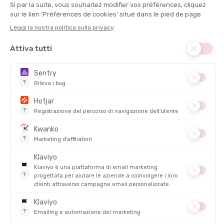
Diagonale des Fous in ottobre. Per un periodo dato per probabile
sulla TDS, il francese è in piena forma e conta di mettere a
frutto tutta la sua esperienza sui sentieri del Mont Blanc. Affare
da seguire...
Dal lato degli
atleti Tonton Outdoor
, il bretone
Ben Kervévan
vivrà nel 2025 la sua prima partecipazione all’UTMB. Dopo aver
partecipato alla CCC l'anno scorso (39ª posizione), si lancia su
uno dei più bei ultra-trail del mondo
con l'obiettivo di entrare
nel ristretto gruppo dei finisher dell'UTMB!
Signori, vinca il migliore!
Le favorite dell’UTMB 2025
Dal lato femminile, le due grandi assenti sono
Katie Schide
e
Marianne Hogan
a causa di dolori alla schiena e alla gamba
occorsi durante la Western States; la canadese quindi non
effettuerà il combo Western States + UTMB nel 2025. Ecco
le 5
donne che potrebbero giocarsi la vittoria
nonostante un
netto vantaggio per la leggenda del trail Courtney Dauwalter.