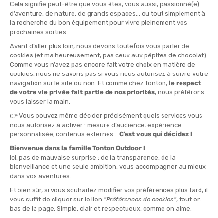
Corridore offensivo per eccellenza,
Hayden Hawks
non teme di
prendere il comando fin dai primi chilometri. Terzo alla Western
States 100 nel 2024, possiede un'eccellente velocità di base e
una forte resistenza muscolare. Se riuscirà a gestire meglio le
transizioni tra tratti veloci e parti tecniche, potrebbe fare un
colpo importante quest'anno. Abituato a performare su percorsi
rapidi, ha orientato la preparazione 2025 su un maggior lavoro in
montagna per adattarsi al profilo esigente dell'UTMB.
Germain Grangier
Specialista delle gare alpine,
Germain Grangier
è noto per la sua
regolarità e la sua facilità su terreno tecnico. Autore di belle
performance nel circuito UTMB World Series, beneficia di grande
esperienza su profili simili a quello del Mont-Blanc. Nel 2024 ha
collezionato podi in ultra a quota, confermando forma e
resistenza. Il francese avrà anche il vantaggio del sostegno del
pubblico lungo tutto il percorso, un valore mentale non
trascurabile.
Ludovic Pommeret
Dopo la splendida vittoria alla Hardrock 100,
Ludo Pommeret
si
lancia in un azzardo nell'anno del suo 50° compleanno. Il
corridore del Team Hoka si propone di conquistare l'UTMB e poi la