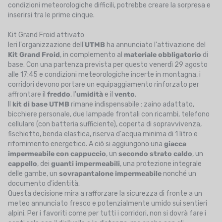
condizioni meteorologiche difficili, potrebbe creare la sorpresa e
inserirsi tra le prime cinque.
Kit Grand Froid attivato
Ieri l'organizzazione dell'
UTMB
ha annunciato l'attivazione del
Kit Grand Froid
, in complemento al
materiale obbligatorio
di
base. Con una partenza prevista per questo venerdì 29 agosto
alle 17:45 e condizioni meteorologiche incerte in montagna, i
corridori devono portare un equipaggiamento rinforzato per
affrontare il
freddo
, l'
umidità
e il
vento
.
Il
kit di base UTMB
rimane indispensabile : zaino adattato,
bicchiere personale, due lampade frontali con ricambi, telefono
cellulare (con batteria sufficiente), coperta di sopravvivenza,
fischietto, benda elastica, riserva d'acqua minima di 1 litro e
rifornimento energetico. A ciò si aggiungono una
giacca
impermeabile con cappuccio
, un
secondo strato caldo
, un
cappello
, dei
guanti impermeabili
, una protezione integrale
delle gambe, un
sovrapantalone impermeabile
nonché un
documento d'identità.
Questa decisione mira a rafforzare la sicurezza di fronte a un
meteo annunciato fresco e potenzialmente umido sui sentieri
alpini. Per i favoriti come per tutti i corridori, non si dovrà fare i