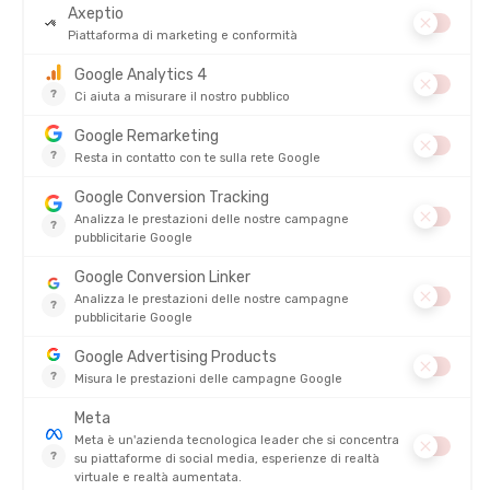
Courtney Dauwalter
In assenza della detentrice del titolo Katie Schide, la triplice
vincitrice dell'UTMB (2019, 2021, 2023),
Courtney Dauwalter
,
resta la figura di riferimento dell'ultra-trail e la principale
favorita. La sua costanza e la sua forza mentale la rendono la
favorita per eccellenza. Un duello Schide - Dauwalter si aspetta
ancora!
Ruth Croft
La neozelandese
Ruth Croft
ha chiuso seconda all'UTMB 2024,
confermando il suo status tra le migliori ultra-trailers mondiali.
Esperta nella gestione di gara, sa attaccare nei momenti chiave
e preservare le energie nelle sezioni più tecniche. Nel 2025 torna
con una preparazione specifica ai profili alpini, rinforzando la
resistenza muscolare per competere con le migliori nelle ultime
salite verso Chamonix.