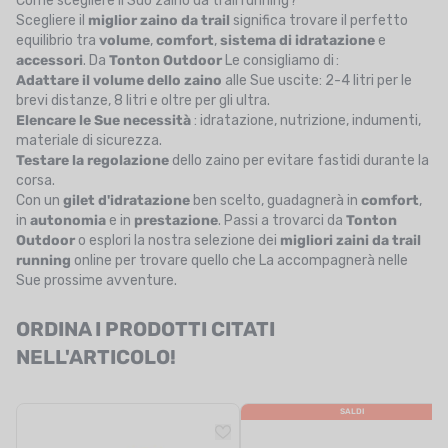
Come scegliere il Suo zaino da trail running?
Scegliere il
miglior zaino da trail
significa trovare il perfetto
equilibrio tra
volume
,
comfort
,
sistema di idratazione
e
accessori
. Da
Tonton Outdoor
Le consigliamo di :
Adattare il volume dello zaino
alle Sue uscite: 2-4 litri per le
brevi distanze, 8 litri e oltre per gli ultra.
Elencare le Sue necessità
: idratazione, nutrizione, indumenti,
materiale di sicurezza.
Testare la regolazione
dello zaino per evitare fastidi durante la
corsa.
Con un
gilet d'idratazione
ben scelto, guadagnerà in
comfort
,
in
autonomia
e in
prestazione
. Passi a trovarci da
Tonton
Outdoor
o esplori la nostra selezione dei
migliori zaini da trail
running
online per trovare quello che La accompagnerà nelle
Sue prossime avventure.
ORDINA I PRODOTTI CITATI
NELL'ARTICOLO!
SALDI