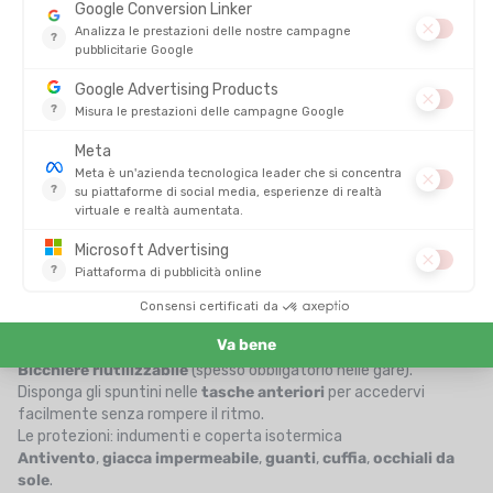
Preparare lo zaino d'idratazione per il trail: checklist Tonton
Outdoor
Se si appresta a percorrere lunghe distanze, sarà saggio portare
diversi elementi per poter proseguire la corsa in totale
autonomia. È inoltre un obbligo per alcune gare, a pena di
squalifica.
Perché i Tontons sono premurosi, Le abbiamo preparato una
piccola
checklist
per non dimenticare nulla durante il prossimo
ultra-trail, da adattare alle regole delle singole gare ufficiali.
I rifornimenti: barrette energetiche, gel e frutta secca
Barrette energetiche
,
gel
,
frutta secca
.
Bicchiere riutilizzabile
(spesso obbligatorio nelle gare).
Disponga gli spuntini nelle
tasche anteriori
per accedervi
facilmente senza rompere il ritmo.
Le protezioni: indumenti e coperta isotermica
Antivento
,
giacca impermeabile
,
guanti
,
cuffia
,
occhiali da
sole
.