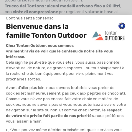
(coperta isotermica, lampada frontale…).
Trucco dei Tontons
:
alcuni modelli arrivano fino a 20 litri
,
con
cinte di compressione
per regolare il volume in base al
carico.
I criteri essenziali per scegliere bene il Suo zaino da trail
Peso, volume, taglia, sistema di regolazione, accessori come il
porta-bastoncini... Sono tanti i criteri che possono confonderLa
nella scelta del Suo futuro gilet d'idratazione. Abbiamo quindi