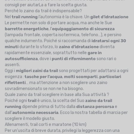
consigli per aiutarLa a fare la scelta giusta.
Perché lo zaino da trail è indispensabile?
Nel
trail running
l’autonomia è la chiave. Un
gilet d'idratazione
Le permette non solo di portare acqua, ma anche le Sue
barrette energetiche
, l'
equipaggiamento di sicurezza
(lampada frontale, coperta isotermica, telefono…), e persino
qualche indumento. Poiché si raccomanda di
idratarsi ogni 30
minuti
durante lo sforzo, lo
zaino d'idratazione
diventa
rapidamente essenziale, soprattutto nelle
gare in
autosufficienza
, dove i
punti di rifornimento
sono rari o
assenti.
Oggi i
migliori zaini da trail
sono progettati per adattarsi a ogni
esigenza :
tasche per l'acqua
,
molti scomparti
,
particolari
riflettenti
… ma attenzione a non scegliere uno zaino
sovradimensionato se non ne ha bisogno.
Quale zaino da trail scegliere in base alla Sua attività ?
Poiché ogni
trail
è unico, la scelta del Suo
zaino da trail
running
dipende prima di tutto dalla
distanza percorsa
e
dall’
autonomia necessaria
. Ecco la nostra tabella di marcia per
scegliere il modello giusto.
Allenamenti, trail corti e maratone (10 km)
Per un'uscita di breve durata, privilegi la leggerezza con una