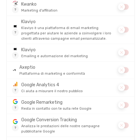
sagomati per evitare oscillazioni.
Consiglio dei Tontons
: Provi lo zaino caricato prima di partire
per la corsa, soprattutto in
estate
quando il rischio di irritazioni
è più elevato.
Accessori: uno zaino pratico e funzionale
Molte tasche
: riponga chiavi, telefono, rifornimenti in
scomparti accessibili.
Porta-bastoncini
,
portadorsale magnetico
,
fischietto
integrato
: tanti accessori che possono fare la differenza.
Attenzione,
troppe tasche
mal organizzate possono
sbilanciare il carico. AssicuriSi che il
peso
sia ben distribuito per
evitare che lo zaino
oscilli
, soprattutto quando è parzialmente
carico.