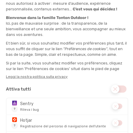
selezionato per Lei le funzionalità imprescindibili per aiutarLa a
scegliere lo zaino più adatto a Lei, e solo a Lei.
Il sistema di idratazione: sacca o borracce?
Primo criterio chiave, il
sistema di idratazione
. Due soluzioni
principali :
Le borracce morbide
(250 a 500 ml) : ideali per le
brevi
distanze
. Facili da raggiungere tramite le spalline, permettono
di alternare
acqua
e
bevande energetiche
.
La sacca d'acqua
(1 a 3 litri) : perfetta per i
trail lunghi
senza
rifornimenti. Posizionata nella parte posteriore dello zaino, si
collega a una
pipetta
per bere correndo.
Da ricordare
: verifichi che il Suo zaino sia
compatibile
con il
sistema scelto e che gli ancoraggi evitino il
pendolamento
dell'acqua durante lo sforzo.
L'ergonomia e la regolazione del gilet d'idratazione
Il comfort è fondamentale ! Uno
zaino da trail running
deve
essere adattato alla Sua conformazione per
evitare
sfregamenti
e garantire una
buona distribuzione del peso
.
Scegli uno
zaino regolabile
o tagliato sulla Sua
taglia
.
Privilegi modelli con
spalline ergonomiche
,
schienale
ventilato
e
cintura addominale
.
Per le donne, preferisca zaini
specifici per donne
, meglio