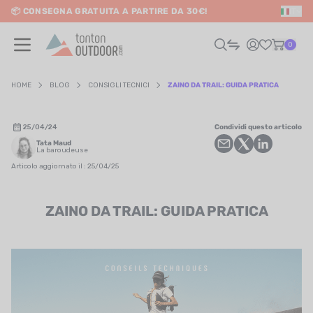
📦 CONSEGNA GRATUITA A PARTIRE DA 30€!
IT
o content
0
HOME
BLOG
CONSIGLI TECNICI
ZAINO DA TRAIL: GUIDA PRATICA
UOMO
25/04/24
Condividi questo articolo
Tata Maud
DONNA
La baroudeuse
Articolo aggiornato il : 25/04/25
RAIL / CORSA
ZAINO DA TRAIL: GUIDA PRATICA
SCURSIONISMO / VIAGGIO
RIATHLON / NUOTO
LTRI SPORT
ELETTRONICA