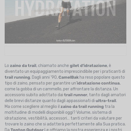
UTRIZIONE
MARCHI
SALDI
CARTA REGALO
IL MIO CARRELLO
Lo
zaino da trail
, chiamato anche
gilet d'idratazione
, è
I MIEI PREFERITI
diventato un equipaggiamento imprescindibile per i praticanti di
trail running
. Dagli anni ’90,
CamelBak
ha reso popolare questo
IL BLOG DEI TONTONS
tipo di zaino, pensato per garantire un’
idratazione continua
,
come la gobba di un cammello, per affrontare la distanza. Un
CONTATTO
accessorio subito adottato dai
trail runner
, tanto dagli amatori
delle brevi distanze quanto dagli appassionati di
ultra-trail
.
Ma come scegliere al meglio il
zaino da trail running
tra la
moltitudine di modelli disponibili oggi? Volume, sistema di
idratazione, vestibilità, accessori… tanti criteri da valutare per
trovare lo zaino che si adatterà perfettamente alla Sua pratica.
Da
Tonton Outdoor
Le offriamo la nostra esperienza e i nostri