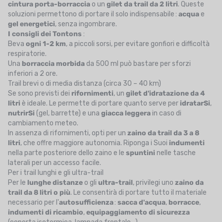
cintura porta-borraccia
o un
gilet da trail da 2 litri
. Queste
soluzioni permettono di portare il solo indispensabile :
acqua
e
gel energetici
, senza ingombrare.
I consigli dei Tontons
:
Beva
ogni 1-2 km
, a piccoli sorsi, per evitare gonfiori e difficoltà
respiratorie.
Una
borraccia morbida
da 500 ml può bastare per sforzi
inferiori a 2 ore.
Trail brevi o di media distanza (circa 30 – 40 km)
Se sono previsti dei
rifornimenti
, un
gilet d'idratazione da 4
litri
è ideale. Le permette di portare quanto serve per
idratarSi
,
nutrirSi
(gel, barrette) e una
giacca leggera
in caso di
cambiamento meteo.
In assenza di rifornimenti, opti per un
zaino da trail da 3 a 8
litri
, che offre maggiore autonomia. Riponga i Suoi
indumenti
nella parte posteriore dello zaino e le
spuntini
nelle tasche
laterali per un accesso facile.
Per i trail lunghi e gli ultra-trail
Per le
lunghe distanze
o gli
ultra-trail
, privilegi uno
zaino da
trail da 8 litri o più
. Le consentirà di portare tutto il materiale
necessario per l'
autosufficienza
:
sacca d'acqua
,
borracce
,
indumenti di ricambio
,
equipaggiamento di sicurezza