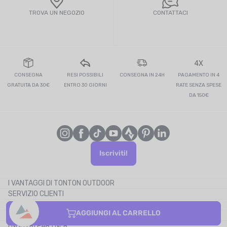
TROVA UN NEGOZIO
CONTATTACI
4X
CONSEGNA
RESI POSSIBILI
CONSEGNA IN 24H
PAGAMENTO IN 4
GRATUITA DA 30€
ENTRO 30 GIORNI
RATE SENZA SPESE
DA 150€
Iscriviti!
I VANTAGGI DI TONTON OUTDOOR
SERVIZIO CLIENTI
Il blog
CHI SIAMO
Il cashback
AGGIUNGI AL CARRELLO
CONTATTACI
I codici promozionali
I NOSTRI PARTNER