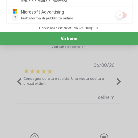
4.8/5
Basato su
4 316
recensioni degli ultimi 12 mesi
Vedi tutte le recensioni
06/08/26
Consegna curata e rapida. Una vasta scelta a
Otti
prezzi ottimi.
celine m