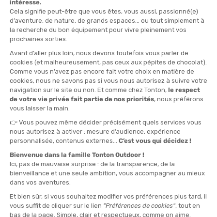
QUANTITÀ
-
>> CLICK & COLLECT
Vedi le scorte del negozio
DISPONIBILE!
CONSEGNA GRATUITA
CASHBACK
Spedito in 24/48 ore
Da 30 € di acquisto
Guadagna
0,18 €
con
questo acquisto!
» DA ABBINARE A
BAOUW
BARRETTA ENERGETICA EXTRA BIO 50G
3,25 €
VEDI IL PRODOTTO
USO :
Durante lo sforzo
IMPEGNI / CERTIFICAZIONI :
Biologico