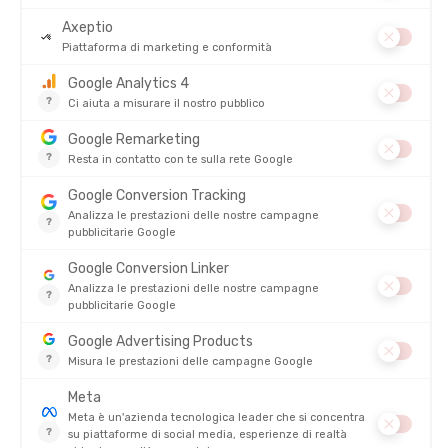
50G
DISPONIBILE - SPEDITO IN 24/48 ORE
DISPONIBILE - SPEDITO IN 24/48 ORE
3,25 €
3,25 
RECENSIONI
Su
GEL ENERGETICO NATURALE BIO 85G
4.5/5
(2 recensioni)
5
4
3
2
1
SAMUEL
19/03/25
Non ancora provato ma sembra niente male
LOUIS
21/02/26
Ottimo prodotto