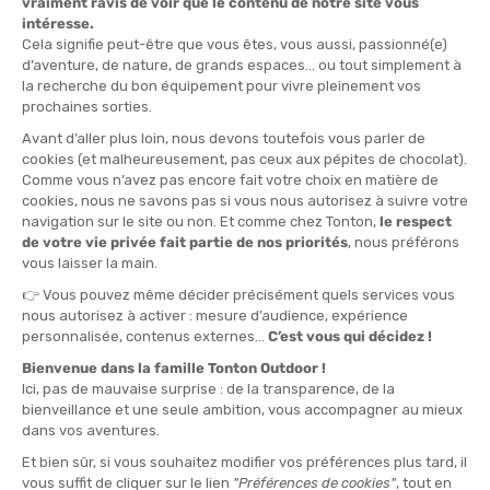
Alcune regole per un bivacco responsabile
Poiché la montagna non è un terreno di gioco senza regole né
una discarica, ecco le basi del
bivacco etico
:
Montare la tenda al tramonto e smontarla all’alba
Non accendere fuochi (salvo zone autorizzate)
Rispettare la fauna e la flora
Non lasciare nulla dietro di sé (nemmeno i fazzoletti!)
Preferire le zone autorizzate o tollerate
Allora, rifugio o bivacco? Fai il punto in base al tuo profilo
A ognuno il suo stile, a ognuno la sua montagna. Per aiutarti a
vederci chiaro, poni le domande giuste. Sei principiante o
esperto? In famiglia o da solo? Desideri comfort o natura allo
stato bruto? Hai bisogno di leggerezza o sei pronto a portare
tutto il tuo campo sulle spalle? Non esiste una scelta giusta o
sbagliata, solo quella che corrisponde al tuo desiderio del
momento.
Piuttosto rifugio se sei:
Se sei alle prime armi,
parti con bambini
o ami la convivialità, i