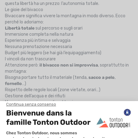
questa libertà ha un prezzo: l’autonomia totale.
Le gioie del bivacco
Bivaccare significa vivere la montagna in modo diverso. Ecco
perché lo adoriamo:
Libertà totale
sul percorso e sugli orari
Immersione completa nella natura
Esperienza più intima e selvaggia
Nessuna prenotazione necessaria
Budget più leggero (se hai già l’equipaggiamento)
I vincoli da non trascurare
Attenzione però:
il bivacco non si improvvisa
, soprattutto in
montagna:
Bisogna portare tutto il materiale (tenda,
sacco a pelo
,
fornello
…)
Rispetto delle regole locali (zone vietate, orari…)
Gestione dell’acqua e dei rifiuti
Meno sicurezza in caso di problemi
Richiede una buona conoscenza del terreno