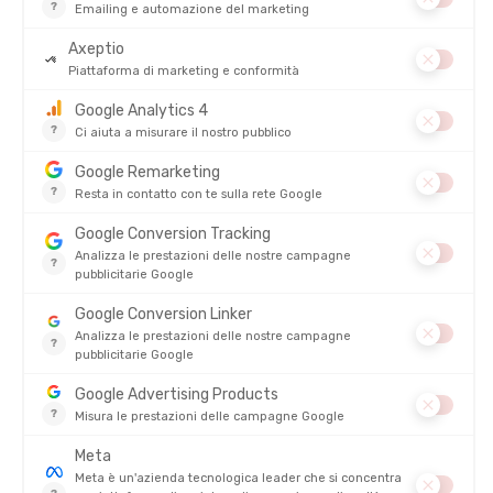
Quale equipaggiamento per ogni opzione?
Poiché rifugio o bivacco non richiedono lo stesso
zaino da
trekking
, ecco un piccolo riepilogo per non dimenticare nulla.
Per una notte in rifugio
Si punta su uno
zaino leggero
con l’essenziale:
Lenzuolo sacco
(obbligatorio nella maggior parte dei rifugi)
Abbigliamento caldo
e comodo
Frontale
Tappi per orecchie (ciao russatori! )
Un piccolo kit toilette
Per un bivacco riuscito
Bisognerà pensare a tutto (senza spezzarsi la schiena):
Tenda leggera o tarp