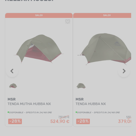
SALDI
SALDI
MSR
MSR
TENDA MUTHA HUBBA NX
TENDA HUBBA NX
DISPONIBILE - SPEDITO IN 24/48 ORE
DISPONIBILE - SPEDITO IN 24/48 ORE
730,00 €
530,00
-28%
-28%
524,90 €
379,00 