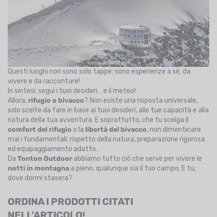
Questi luoghi non sono solo tappe: sono esperienze a sé, da
vivere e da raccontare!
In sintesi: segui i tuoi desideri… e il meteo!
Allora,
rifugio o bivacco
? Non esiste una risposta universale,
solo scelte da fare in base ai tuoi desideri, alle tue capacità e alla
natura della tua avventura. E soprattutto, che tu scelga il
comfort del rifugio
o la
libertà del bivacco
, non dimenticare
mai i fondamentali: rispetto della natura, preparazione rigorosa
ed equipaggiamento adatto.
Da
Tonton Outdoor
abbiamo tutto ciò che serve per vivere le
notti in montagna
a pieno, qualunque sia il tuo campo. E tu,
dove dormi stasera?
ORDINA I PRODOTTI CITATI
NELL'ARTICOLO!