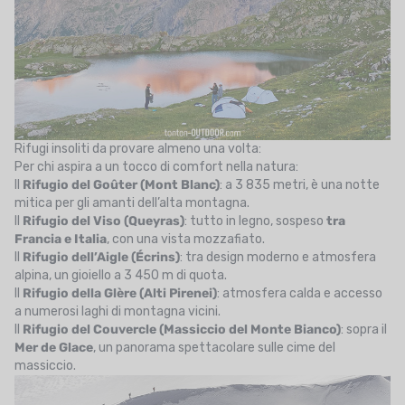
Rifugi insoliti da provare almeno una volta:
Per chi aspira a un tocco di comfort nella natura:
Il
Rifugio del Goûter (Mont Blanc)
: a 3 835 metri, è una notte
mitica per gli amanti dell’alta montagna.
Il
Rifugio del Viso (Queyras)
: tutto in legno, sospeso
tra
Francia e Italia
, con una vista mozzafiato.
Il
Rifugio dell’Aigle (Écrins)
: tra design moderno e atmosfera
alpina, un gioiello a 3 450 m di quota.
Il
Rifugio della Glère (Alti Pirenei)
: atmosfera calda e accesso
a numerosi laghi di montagna vicini.
Il
Rifugio del Couvercle (Massiccio del Monte Bianco)
: sopra il
Mer de Glace
, un panorama spettacolare sulle cime del
massiccio.