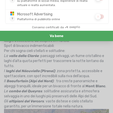
Materasso
e
sacco a pelo
adatti
Fornello + pentola + pasti liofilizzati
Borraccia o sacca idrica + sistema di filtraggio
Abbigliamento tecnico
adatto al meteo
Kit di pronto soccorso, coltello, frontale
I migliori spot per bivacco e rifugi insoliti da scoprire
Per chi ama l’eccezionale, esistono angoli magici dove
piantare
la tenda
o posare lo zaino valgono davvero il viaggio. Ecco alcuni
luoghi d’eccezione da scoprire in Francia:
Spot di bivacco indimenticabili:
Per chi sogna cieli stellati e solitudine:
La
valle della Clarée
: paesaggi selvaggi, un fiume cristallino e
laghi d’alta quota perfetti per trascorrere la notte lontano da
tutto.
I
laghi del Néouvielle (Pirenei)
: zona protetta, accessibile e
spettacolare, con spot incredibili sulla riva dell’acqua.
Il
Beaufortain (Alpi del Nord)
: tra creste panoramiche e
alpeggi tranquilli, ideale per un bivacco di fronte al
Mont Blanc
.
Le
combe del Queyras
: solitudine assicurata e atmosfera
selvaggia in uno dei luoghi più preservati delle Alpi del Sud.
Gli
altipiani del Vercors
: vaste distese e cielo stellato
garantito, per un’immersione totale nella natura.