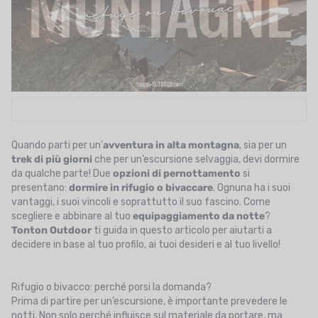
UTRIZIONE
MARCHI
SALDI
CARTA REGALO
IL MIO CARRELLO
Quando parti per un’
avventura in alta montagna
, sia per un
trek di più giorni
che per un’escursione selvaggia, devi dormire
I MIEI PREFERITI
da qualche parte! Due
opzioni di pernottamento
si
presentano:
dormire in rifugio o bivaccare
. Ognuna ha i suoi
IL BLOG DEI TONTONS
vantaggi, i suoi vincoli e soprattutto il suo fascino. Come
scegliere e abbinare al tuo
equipaggiamento da notte
?
CONTATTO
Tonton Outdoor
ti guida in questo articolo per aiutarti a
decidere in base al tuo profilo, ai tuoi desideri e al tuo livello!
Rifugio o bivacco: perché porsi la domanda?
Prima di partire per un’escursione, è importante prevedere le
notti. Non solo perché influisce sul materiale da portare, ma