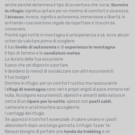
anche perché determina il tipo di avventura che vivrai.
Dormire
in rifugio
significa optare per un minimo di comfort e sicurezza.
Il
bivacco
, invece, significa autonomia, immersione e libertà. In
entrambi i casi esistono regole da rispettare e trucchi da
conoscere.
Poiché ogni notte in montagna è un’esperienza a sé, ecco alcuni
criteri da valutare prima di scegliere:
Il tuo
livello di autonomia
e di
esperienza in montagna
Il tipo di terreno e le
condizioni meteo
La durata della tua escursione
Il peso che sei disposto a portare
Il desiderio (o meno) di socializzare con altri escursionisti
Il tuo budget
Dormire in rifugio: per un comfort rustico ma rassicurante
I
rifugi di montagna
sono veri e propri angoli di pace immersi nel
nulla. Accolgono escursionisti, alpinisti e amanti della natura in
cerca di un
riparo per la notte
, spesso con
pasti caldi
,
camerate e un’atmosfera accogliente.
I vantaggi del rifugio
Se apprezzi il comfort essenziale, il calore umano e i pasti
abbondanti dopo una lunga giornata, il rifugio fa per te:
Nessun bisogno di portare una
tenda da trekking
e un