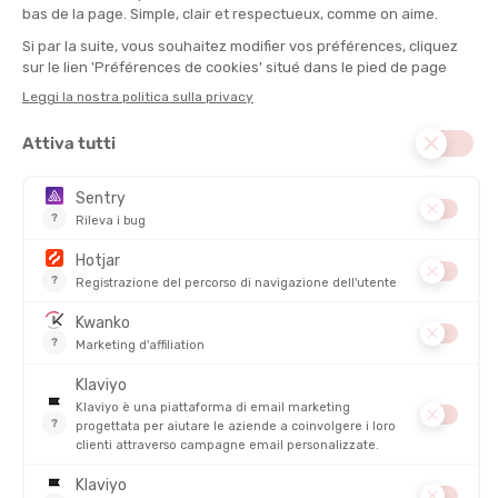
rifugi sono un’ottima opzione.
Principiante in trek
o escursione itinerante
In famiglia con bambini
Desiderio di
viaggiare leggero
In cerca di comfort e convivialità
Non amante del montaggio della tenda sotto la pioggia
Piuttosto bivacco se sei:
Al contrario, se cerchi la
solitudine
, l’
autonomia
e l’avventura, il
bivacco ti aspetta a braccia aperte.
Autonomo ed esperto
In cerca di solitudine o di percorsi fuori dai sentieri
Appassionato di
micro-avventure
Abituato a portare materiale
Fan delle foto all’alba
E perché non mischiare le due cose?
Non sei obbligato a scegliere un campo per tutta la vita! Sempre
più
itinerari misti
combinano
notti in rifugio e bivacchi
a
seconda delle tappe. Questo permette di alleggerire alcuni giorni,
di godersi il comfort quando serve e di regalarsi
notti nella
natura
quando se ne sente il bisogno.
È anche un bel modo per
adattarsi al meteo
e al proprio livello di
fatica. E poi, ammettiamolo, variare i piaceri fa parte dello
spirito outdoor!