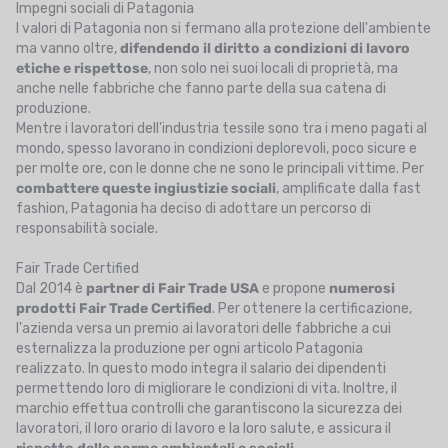
Impegni sociali di Patagonia
I valori di Patagonia non si fermano alla protezione dell'ambiente
ma vanno oltre,
difendendo il diritto a condizioni di lavoro
etiche e rispettose
, non solo nei suoi locali di proprietà, ma
anche nelle fabbriche che fanno parte della sua catena di
produzione.
Mentre i lavoratori dell'industria tessile sono tra i meno pagati al
mondo, spesso lavorano in condizioni deplorevoli, poco sicure e
per molte ore, con le donne che ne sono le principali vittime. Per
combattere queste ingiustizie sociali
, amplificate dalla fast
fashion, Patagonia ha deciso di adottare un percorso di
responsabilità sociale.
Fair Trade Certified
Dal 2014 è
partner di Fair Trade USA
e propone
numerosi
prodotti Fair Trade Certified
. Per ottenere la certificazione,
l'azienda versa un premio ai lavoratori delle fabbriche a cui
esternalizza la produzione per ogni articolo Patagonia
realizzato. In questo modo integra il salario dei dipendenti
permettendo loro di migliorare le condizioni di vita. Inoltre, il
marchio effettua controlli che garantiscono la sicurezza dei
lavoratori, il loro orario di lavoro e la loro salute, e assicura il