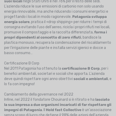
suoi locali
negli Stati Uniti e nel 76% per il resto delle sedi.
L'azienda riduce le sue emissioni di carbonio non solo usando
energia rinnovabile, ma anche riducendo i consumi energetici e
progettando i locali in modo ragionevole.
Patagonia sviluppa
energia solare
, pratica il «drop shipping» per ridurre i tempi di
consegna evitando l'uso dell'aereo, ricicla i propri rifiuti nei locali,
promuove il compostaggio e la raccolta differenziata,
forma i
propri dipendenti al concetto di zero rifiuti
, bandisce la
plastica monouso, recupera la condensazione del riscaldamento
per l'irrigazione delle piante e installa servizi igienici e docce a
basso consumo…
Certificazione B Corp
Nel 2011 Patagonia ha ottenuto la
certificazione B Corp
, per i
benefici ambientali, societari e sociali che apporta. L'azienda
deve quindi rispettare ogni anno obiettivi
sociali e ambientali
, e
lo fa con impegno!
Cambiamento della governance nel 2022
Infine, nel 2022 il fondatore Chouinard si è ritirato e ha
lasciato
la sua impresa a due organismi incaricati di far rispettare gli
impegni di Patagonia
. Il
Hold fast Collective
è un'associazione
senza scopo di lucro che detiene il 98% delle azioni dell'azienda