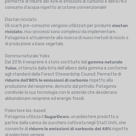
permette di ridurre del 45% le emissioni di carbonio e dell'87% il
consumo d'acqua rispetto al cotone convenzionale!
Elastan riciclato
Gli scarti pre-consumo vengono utilizzati per produrre
elastan
riciclato
, ma i processi sono complessi da implementare.
Patagonia è attualmente alla ricerca di nuovi metodi di riciclo o
di produzione a base vegetale.
Gomma naturale Yulex
Dal 2016 il neoprene è stato sostituito dal
gomma naturale
Yulex
, ottenuta dalla linfa dell'albero della gomma e conforme
agli standard della Forest Stewardship Council. Permette di
ridurre dell'80% le emissioni di carbonio
rispetto alla
produzione del neoprene, derivato dal petrolio. Patagonia
condivide la sua tecnologia con le aziende che desiderano
abbandonare neoprene ed energie fossili.
Poliestere bio-based
Patagonia utilizza il
SugarDown
, un poliestere prodotto a
partire dalla canna da zucchero coltivata negli Stati Uniti, che
consente di
ridurre le emissioni di carbonio del 48%
rispetto
al poliestere vergine.