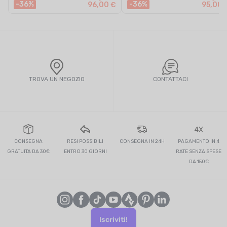
-36%
-36%
96,00 €
95,00 
TROVA UN NEGOZIO
CONTATTACI
4X
CONSEGNA
RESI POSSIBILI
CONSEGNA IN 24H
PAGAMENTO IN 4
GRATUITA DA 30€
ENTRO 30 GIORNI
RATE SENZA SPESE
DA 150€
Iscriviti!