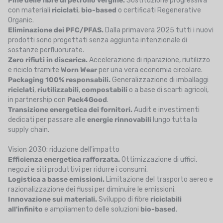
Fine delle fibre di petrolio vergine.
Sostituzione progressiva
con materiali
riciclati
,
bio-based
o certificati Regenerative
Organic.
Eliminazione dei PFC/PFAS.
Dalla primavera 2025 tutti i nuovi
prodotti sono progettati senza aggiunta intenzionale di
sostanze perfluorurate.
Zero rifiuti in discarica.
Accelerazione di riparazione, riutilizzo
e riciclo tramite
Worn Wear
per una vera economia circolare.
Packaging 100% responsabili.
Generalizzazione di imballaggi
riciclati
,
riutilizzabili
,
compostabili
o a base di scarti agricoli,
in partnership con
Pack4Good
.
Transizione energetica dei fornitori.
Audit e investimenti
dedicati per passare alle
energie rinnovabili
lungo tutta la
supply chain.
Vision 2030: riduzione dell'impatto
Efficienza energetica rafforzata.
Ottimizzazione di uffici,
negozi e siti produttivi per ridurre i consumi.
Logistica a basse emissioni.
Limitazione del trasporto aereo e
razionalizzazione dei flussi per diminuire le emissioni.
Innovazione sui materiali.
Sviluppo di fibre
riciclabili
all'infinito
e ampliamento delle soluzioni
bio-based
.