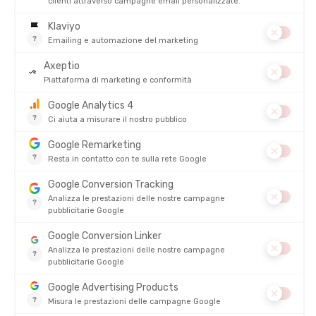
Patagonia: materiali eco-responsabili
Per rispettare i valori ambientali e sociali che difende, Patagonia
ha scelto di produrre i suoi articoli in stabilimenti selezionati con
grande attenzione. Tuttavia, per compensare al massimo
l'impronta di carbonio legata alla produzione, il marchio utilizza
sostanzialmente
materiali derivati dal riciclo o
dall'agricoltura biologica.
Poliestere riciclato
Il 60% del tessile mondiale è prodotto a partire dal poliestere, a
sua volta ottenuto dal petrolio. Al contrario, il poliestere riciclato
è prodotto da bottiglie di plastica usate e permette di ridurre le
emissioni di CO2 del 59% rispetto al poliestere vergine. Evita
anche di ritrovare plastica negli ambienti naturali… Oggi
Patagonia riesce a produrre il 78% del proprio poliestere a partire
dal riciclo! La maggior parte delle sue
iconiche pile Patagonia