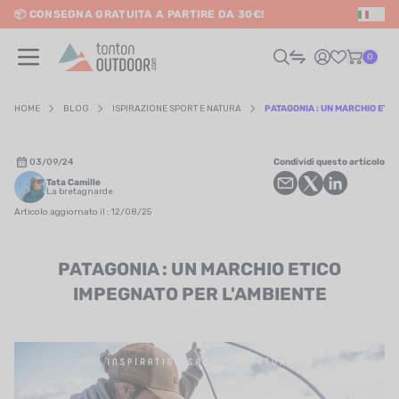
📦 CONSEGNA GRATUITA A PARTIRE DA 30€!
IT
o content
0
HOME
BLOG
ISPIRAZIONE SPORT E NATURA
PATAGONIA : UN MARCHIO ETIC
UOMO
03/09/24
Condividi questo articolo
Tata Camille
DONNA
La bretagnarde
Articolo aggiornato il : 12/08/25
RAIL / CORSA
PATAGONIA : UN MARCHIO ETICO
SCURSIONISMO / VIAGGIO
IMPEGNATO PER L'AMBIENTE
RIATHLON / NUOTO
LTRI SPORT
ELETTRONICA