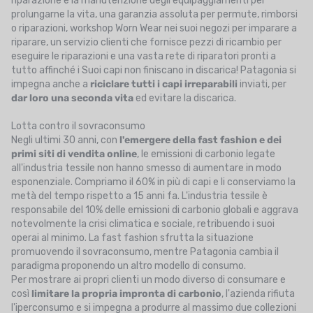
riparazione e la manutenzione degli equipaggiamenti per
prolungarne la vita, una garanzia assoluta per permute, rimborsi
o riparazioni, workshop Worn Wear nei suoi negozi per imparare a
riparare, un servizio clienti che fornisce pezzi di ricambio per
eseguire le riparazioni e una vasta rete di riparatori pronti a
tutto affinché i Suoi capi non finiscano in discarica! Patagonia si
impegna anche a
riciclare tutti i capi irreparabili
inviati, per
dar loro una seconda vita
ed evitare la discarica.
Lotta contro il sovraconsumo
Negli ultimi 30 anni, con
l'emergere della fast fashion e dei
primi siti di vendita online
, le emissioni di carbonio legate
all'industria tessile non hanno smesso di aumentare in modo
esponenziale. Compriamo il 60% in più di capi e li conserviamo la
metà del tempo rispetto a 15 anni fa. L'industria tessile è
responsabile del 10% delle emissioni di carbonio globali e aggrava
notevolmente la crisi climatica e sociale, retribuendo i suoi
operai al minimo. La fast fashion sfrutta la situazione
promuovendo il sovraconsumo, mentre Patagonia cambia il
paradigma proponendo un altro modello di consumo.
Per mostrare ai propri clienti un modo diverso di consumare e
così
limitare la propria impronta di carbonio
, l'azienda rifiuta
l'iperconsumo e si impegna a produrre al massimo due collezioni