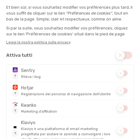
tempi più lunghi.
All'interno dell'azienda, i team sono formati sugli standard etici
e coinvolti nel miglioramento continuo dei processi, per
rafforzare una vera
responsabilità collettiva
. Questa cultura
aziendale allinea gli impegni dichiarati con azioni concrete,
misurabili e seguite nel tempo.
Infine, la comunicazione è onesta e verificabile: dati con fonti,
certificazioni indipendenti e resoconti di audit vengono condivisi
pubblicamente per evitare qualsiasi forma di
greenwashing
.
Privilegiando la prova alla promessa,
Patagonia costruisce un
rapporto di fiducia duraturo con i propri clienti
e impone uno
standard elevato all'intera industria tessile.