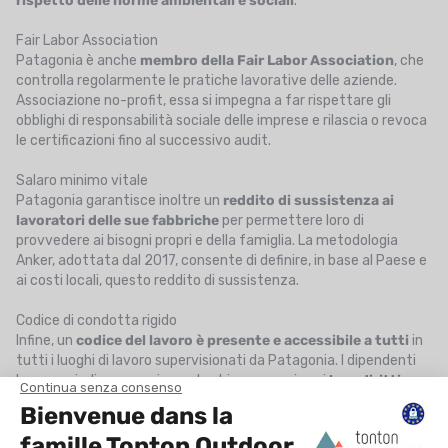
rispetto delle norme ambientali e sociali
.
Fair Labor Association
Patagonia è anche
membro della Fair Labor Association
, che
controlla regolarmente le pratiche lavorative delle aziende.
Associazione no-profit, essa si impegna a far rispettare gli
obblighi di responsabilità sociale delle imprese e rilascia o revoca
le certificazioni fino al successivo audit.
Salaro minimo vitale
Patagonia garantisce inoltre un
reddito di sussistenza ai
lavoratori delle sue fabbriche
per permettere loro di
provvedere ai bisogni propri e della famiglia. La metodologia
Anker, adottata dal 2017, consente di definire, in base al Paese e
ai costi locali, questo reddito di sussistenza.
Codice di condotta rigido
Infine, un
codice del lavoro è presente e accessibile a tutti
in
tutti i luoghi di lavoro supervisionati da Patagonia. I dipendenti
hanno quindi accesso in modo chiaro e preciso ai
loro diritti e
doveri
all'interno dell'azienda, a tutti i livelli della catena di
approvvigionamento. Rispetto delle leggi, lavoro minorile,
discriminazioni, salari, ore di lavoro, ambiente, benessere