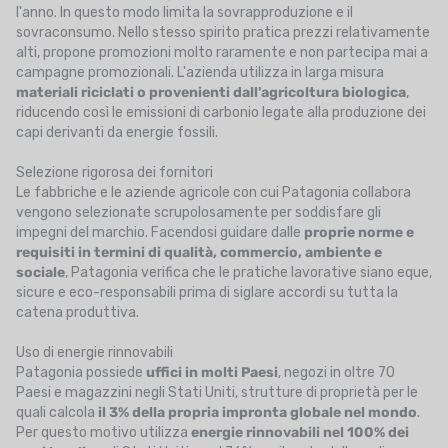
l'anno. In questo modo limita la sovrapproduzione e il
sovraconsumo. Nello stesso spirito pratica prezzi relativamente
alti, propone promozioni molto raramente e non partecipa mai a
campagne promozionali. L'azienda utilizza in larga misura
materiali riciclati o provenienti dall'agricoltura biologica
,
riducendo così le emissioni di carbonio legate alla produzione dei
capi derivanti da energie fossili.
Selezione rigorosa dei fornitori
Le fabbriche e le aziende agricole con cui Patagonia collabora
vengono selezionate scrupolosamente per soddisfare gli
impegni del marchio. Facendosi guidare dalle
proprie norme e
requisiti in termini di qualità, commercio, ambiente e
sociale
, Patagonia verifica che le pratiche lavorative siano eque,
sicure e eco-responsabili prima di siglare accordi su tutta la
catena produttiva.
Uso di energie rinnovabili
Patagonia possiede
uffici in molti Paesi
, negozi in oltre 70
Paesi e magazzini negli Stati Uniti, strutture di proprietà per le
quali calcola
il 3% della propria impronta globale nel mondo
.
Per questo motivo utilizza
energie rinnovabili nel 100% dei