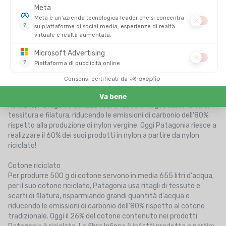
sono realizzate con questo materiale.
Nylon riciclato chimicamente
Oltre 700000 reti da pesca vengono perse nell'oceano ogni
anno. Da questi rifiuti Patagonia produce una fibra di nylon che
riduce le sue emissioni di carbonio. Tra reti da pesca, tappeti e
plastica varia, Patagonia crea la fibra Econyl.
Nylon riciclato meccanicamente
Il nylon vergine si ottiene dal petrolio greggio. Per ottenere nylon
riciclato, Patagonia utilizza scarti raccolti negli stabilimenti di
tessitura e filatura, riducendo le emissioni di carbonio dell'80%
rispetto alla produzione di nylon vergine. Oggi Patagonia riesce a
realizzare il 60% dei suoi prodotti in nylon a partire da nylon
riciclato!
Cotone riciclato
Per produrre 500 g di cotone servono in media 655 litri d'acqua;
per il suo cotone riciclato, Patagonia usa ritagli di tessuto e
scarti di filatura, risparmiando grandi quantità d'acqua e
riducendo le emissioni di carbonio dell'80% rispetto al cotone
tradizionale. Oggi il 26% del cotone contenuto nei prodotti