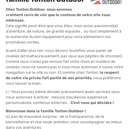
animale, tracciabilità, qualità, ecc., il codice di condotta si rivolge
a tutti e permette a Patagonia di rendere sempre visibile la
propria politica.
Trasparenza e responsabilità
Per
Patagonia
la
trasparenza
non è uno slogan ma una linea di
condotta. Il marchio si impegna a rendere visibili le proprie
pratiche, i partner e gli impatti, affinché Lei acquisti con piena
consapevolezza. Ogni anno pubblica rapporti completi che
dettagliano la localizzazione delle sue fabbriche, le condizioni di
lavoro applicate e i risultati degli audit effettuati, offrendo una
visione verificabile delle sue
performance sociali e ambientali
.
Questa esigenza si basa su una
tracciabilità integrale
dei
prodotti, dalla fibra al capo finito. Origine delle materie prime,
processi di produzione, modalità di trasporto: nulla è lasciato
nell'ombra. Questo monitoraggio meticoloso garantisce la
qualità dei prodotti e il rispetto delle
norme etiche
in ogni fase.
Quando vengono individuate pratiche contrarie ai valori di
Patagonia, il marchio sceglie di terminare la collaborazione
piuttosto che comprometterli. Diritti umani, sicurezza sul
lavoro, protezione dell'ambiente e
tracciabilità delle materie
restano non negoziabili, anche se ciò comporta costi maggiori o