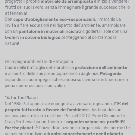
progettò il proprio
materiale da arrampicata
e iniziò a vendere i
frutti del suo lavoro, senza immaginare il grande successo che lo
attendeva!
Con
capo d'abbigliamento eco-responsabili
, il marchio La
invita a fare escursioni nel rispetto dell'ambiente, arrampicare
con un
pantalone in materiali riciclati
o godersi il sole con una
t-shirt in cotone biologico
proteggendo al contempo la
natura!
Gli impegni ambientali di Patagonia
Cuore delle battaglie del marchio, la
protezione dell'ambiente
è al centro delle sue preoccupazioni fin dagli inizi.
Patagonia
risponde ai suoi impegni schierandosi su diversi fronti, sempre in
piena coerenza con i suoi valori.
1% for the Planet
Nel 1985 Patagonia si è impegnata a versare, ogni anno,
l'1% del
proprio fatturato a favore
dell'ambiente
, destinandolo ad
associazioni militanti e attive. Poi, nel 2002, Yvon Chouinard e
Craig Mathews hanno fondato l'
organizzazione no-profit 1%
for the planet
. È l'inizio di un'azione su larga scala che permette
ad aziende e individui di
agire concretamente per il pianeta