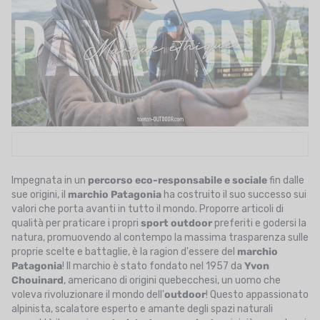
UTRIZIONE
MARCHI
SALDI
CARTA REGALO
IL MIO CARRELLO
I MIEI PREFERITI
Impegnata in un
percorso eco-responsabile e sociale
fin dalle
sue origini, il
marchio Patagonia
ha costruito il suo successo sui
IL BLOG DEI TONTONS
valori che porta avanti in tutto il mondo. Proporre articoli di
qualità per praticare i propri
sport outdoor
preferiti e godersi la
CONTATTO
natura, promuovendo al contempo la massima trasparenza sulle
proprie scelte e battaglie, è la ragion d'essere del
marchio
Patagonia
! Il marchio è stato fondato nel 1957
da
Yvon
Chouinard
, americano di origini quebecchesi, un uomo che
voleva rivoluzionare il mondo dell'
outdoor
! Questo appassionato
alpinista, scalatore esperto e amante degli spazi naturali