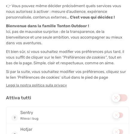
Capo Fréhel – Sentiero verso la punta (Côtes-d’Armor)
Una camminata panoramica senza difficoltà che porta a uno dei
luoghi più emblematici della Bretagna. Il sentiero è bordato di
brughiere e scogliere spettacolari.
Perché piace ai bambini ?
Il
faro del Cap Fréhel
fa sempre un grande effetto.
Molti uccelli da osservare, tra cui gabbiani e cormorani.
Si può improvvisare un picnic con vista sul mare.
Info pratiche :
Distanza : 4 km A/R
Partenza : parcheggio del Cap Fréhel
Attenzione al vento! Prevedere un abbigliamento adeguato
Sentiero costiero dell’isola di Bréhat (Côtes-d’Armor)