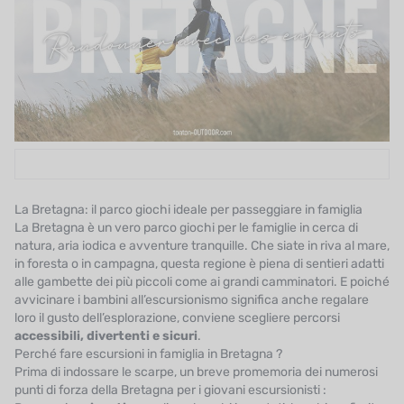
UTRIZIONE
MARCHI
SALDI
CARTA REGALO
IL MIO CARRELLO
I MIEI PREFERITI
La Bretagna: il parco giochi ideale per passeggiare in famiglia
La Bretagna è un vero parco giochi per le famiglie in cerca di
natura, aria iodica e avventure tranquille. Che siate in riva al mare,
IL BLOG DEI TONTONS
in foresta o in campagna, questa regione è piena di sentieri adatti
alle gambette dei più piccoli come ai grandi camminatori. E poiché
CONTATTO
avvicinare i bambini all’escursionismo significa anche regalare
loro il gusto dell’esplorazione, conviene scegliere percorsi
accessibili, divertenti e sicuri
.
Perché fare escursioni in famiglia in Bretagna ?
Prima di indossare le scarpe, un breve promemoria dei numerosi
punti di forza della Bretagna per i giovani escursionisti :