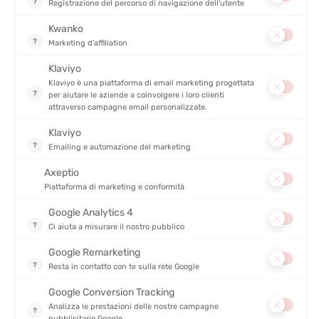
L’isola dei fiori è un piccolo paradiso per una giornata di
escursione in famiglia. Niente auto, vicoli fioriti, spiagge segrete e
sentieri facili.
Perché andarci ?
L’isola si scopre
al ritmo dei vostri passi
: niente traffico, zero
stress.
Possibilità di
fare il giro in più anelli
(sud, nord o completo).
Si possono alternare cammino, bagno e una pausa crêpe.
Info pratiche :
Distanza : 5 a 7 km a seconda dell’anello
Accesso : navetta dalla Pointe de l’Arcouest
Verificare gli orari delle maree per andata e ritorno
Consigli per fare escursioni con i bambini