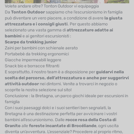
Volete andare oltre? Tonton Outdoor vi equipaggia
Da
Tonton Outdoor
sappiamo che l’escursionismo in famiglia
può diventare un vero piacere, a condizione di avere
la giusta
attrezzatura e i consigli giusti
. Per questo abbiamo
selezionato una vasta gamma di
attrezzature adatte ai
bambini
e ai genitori escursionisti :
Scarpe da trekking junior
Zaini per bambini con schienale aerato
Portabebè da trekking ergonomici
Giacche impermeabili leggere
Snack bio e borracce filtranti
E soprattutto, il nostro team è a disposizione per
guidarvi nella
scelta del percorso, dell’attrezzatura o anche per suggerirvi
attività outdoor
nei dintorni. Venite a trovarci in negozio o
scoprite la nostra selezione sul sito!
Conclusione : la Bretagna, un parco giochi ideale per escursioni in
famiglia
Con i suoi paesaggi dolci e i suoi sentieri ben segnalati, la
Bretagna è una destinazione perfetta per avvicinare i vostri
bambini all’escursionismo. Dalle
rocce rosa della Costa di
Granito
alle
foreste incantate di Brocéliande
, ogni uscita
diventa un’avventura. L’essenziale? Procedere al proprio ritmo,