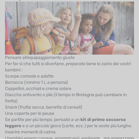
Pensare all’equipaggiamento giusto
Per far sì che tutti si divertano, preparate bene lo zaino dei vostri
bambini :
Scarpe comode e adatte
Borracce (minimo 1 L a persona)
Cappellini, occhiali e crema solare
Giacche antivento o pile (il tempo in Bretagna può cambiare in
fretta)
Snack (frutta secca, barrette di cereali)
Una coperta per le pause
Se partite per più tempo, pensate a un
kit di primo soccorso
leggero
e a un piccolo gioco (carte, ecc.) per le soste più lunghe.
Inserire momenti di calma
I bambini amano correre, arrampicarsi, esplorare… ma apprezzano