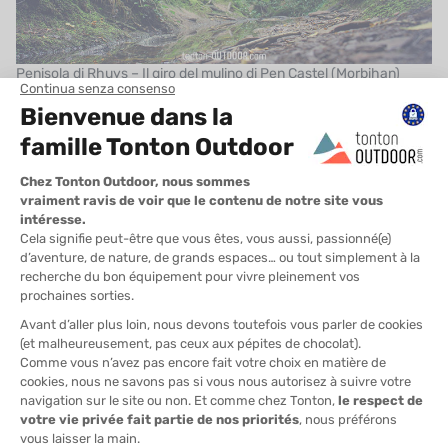
Penisola di Rhuys – Il giro del mulino di Pen Castel (Morbihan)
Questo breve sentiero costiero costeggia le paludi e l’insenatura
du Moulin, con una splendida vista sul Golfo del Morbihan. Una
camminata dolce tra terra e mare.
Perché è un buon piano ?
Sentiero pianeggiante e ben tenuto.
Facile osservazione degli uccelli
(portate il binocolo!).
Possibilità di visitare il mulino o fermarsi per un gelato.
Info pratiche :
Distanza : 3,5 km (anello)
Partenza : Moulin de Pen Castel, Arzon
Adatto alle famiglie con bambini piccoli