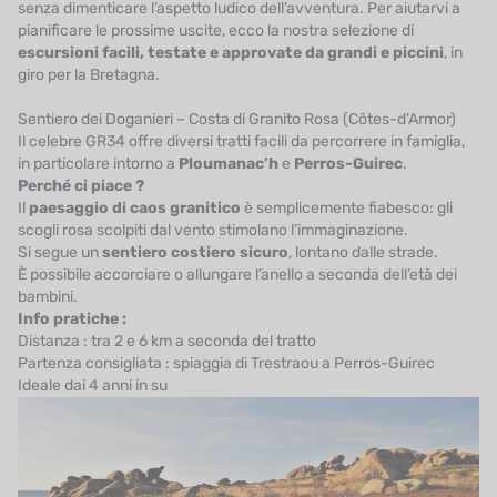
senza dimenticare l’aspetto ludico dell’avventura. Per aiutarvi a
pianificare le prossime uscite, ecco la nostra selezione di
escursioni facili, testate e approvate da grandi e piccini
, in
giro per la Bretagna.
Sentiero dei Doganieri – Costa di Granito Rosa (Côtes-d’Armor)
Il celebre GR34 offre diversi tratti facili da percorrere in famiglia,
in particolare intorno a
Ploumanac’h
e
Perros-Guirec
.
Perché ci piace ?
Il
paesaggio di caos granitico
è semplicemente fiabesco: gli
scogli rosa scolpiti dal vento stimolano l’immaginazione.
Si segue un
sentiero costiero sicuro
, lontano dalle strade.
È possibile accorciare o allungare l’anello a seconda dell’età dei
bambini.
Info pratiche :
Distanza : tra 2 e 6 km a seconda del tratto
Partenza consigliata : spiaggia di Trestraou a Perros-Guirec
Ideale dai 4 anni in su