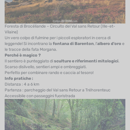
Foresta di Brocéliande – Circuito del Val sans Retour (Ille-et-
Vilaine)
Un vero colpo di fulmine per i piccoli esploratori in cerca di
leggende! Si incontrano la
fontana di Barenton
, l'
albero d'oro
e
le tracce della fata Morgana.
Perché è magico ?
Il sentiero è punteggiato di
sculture e riferimenti mitologici
.
Scarso dislivello, sentieri ampi e ombreggiati.
Perfetto per combinare rando e caccia al tesoro!
Info pratiche :
Distanza : 4 a 6 km
Partenza : parcheggio del Val sans Retour a Tréhorenteuc
Accessibile con passeggini fuoristrada