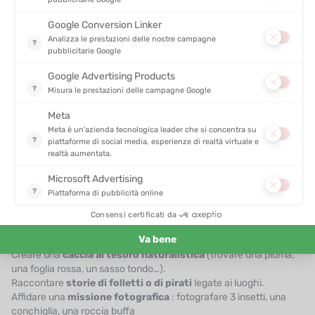
Dopo aver esplorato alcuni dei sentieri più belli adatti alle famiglie,
è importante sapere
come organizzare al meglio l’escursione
con i bambini. Una uscita riuscita non dipende solo dal paesaggio:
si prepara e si pensa in funzione dell’età, del ritmo e dei desideri
dei piccoli camminatori. Ecco quindi i nostri
migliori consigli per
fare in modo che la passeggiata resti un piacere condiviso
, e
che l’avventura si trasformi in bei ricordi — senza urla, senza pianti
e senza portare in braccio a metà percorso.
Adattare il percorso all’età e al livello
Questo è il punto chiave: meglio un
anello breve riuscito
che
una lunga camminata subita! Ecco qualche riferimento :
Meno di 3 anni : privilegiare il marsupio o il passeggino 4x4.
3 a 6 anni : anelli da 1 a 3 km, con pause frequenti.
6 a 10 anni : 3 a 6 km a seconda del dislivello, idealmente con una
meta (spiaggia, belvedere…).
10 anni e oltre : fino a 10 km se il terreno è facile e motivante.
Rendere l’escursione ludica
Qualche idea per trasformare la passeggiata in un gioco :
Creare una
caccia al tesoro naturalistica
(trovare una piuma,
una foglia rossa, un sasso tondo…).
Raccontare
storie di folletti o di pirati
legate ai luoghi.
Affidare una
missione fotografica
: fotografare 3 insetti, una
conchiglia, una roccia buffa