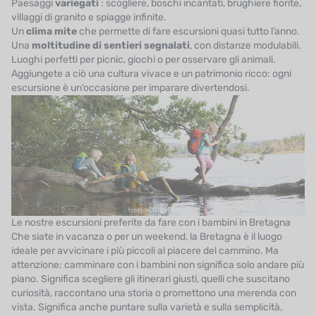
Paesaggi
variegati
: scogliere, boschi incantati, brughiere fiorite,
villaggi di granito e spiagge infinite.
Un
clima mite
che permette di fare escursioni quasi tutto l’anno.
Una
moltitudine di sentieri segnalati
, con distanze modulabili.
Luoghi perfetti per picnic, giochi o per osservare gli animali.
Aggiungete a ciò una cultura vivace e un patrimonio ricco: ogni
escursione è un’occasione per imparare divertendosi.
Le nostre escursioni preferite da fare con i bambini in Bretagna
Che siate in vacanza o per un weekend, la Bretagna è il luogo
ideale per avvicinare i più piccoli al piacere del cammino. Ma
attenzione: camminare con i bambini non significa solo andare più
piano. Significa scegliere gli itinerari giusti, quelli che suscitano
curiosità, raccontano una storia o promettono una merenda con
vista. Significa anche puntare sulla varietà e sulla semplicità,