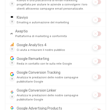
8. Scegli sentieri ben esposti
Non tutti i sentieri sono uguali in estate. Se cammini con
temperature elevate, privilegia:
Percorsi nel sottobosco o nel bosco
Zone in quota, più ventilate
Rive di fiumi, laghi o cascate (perfette per rinfrescarsi!)
Versi esposti a nord o a est
Evita il più possibile creste senza vegetazione, ghiaioni esposti al
sole pieno, altopiani aperti dove il calore resta intrappolato al
suolo. Un percorso intelligente fa guadagnare comfort senza
rinunciare alla bellezza del paesaggio.
9. Alleggerisci lo zaino