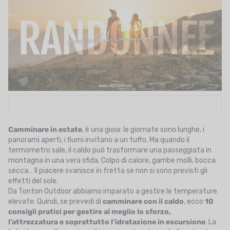
UTRIZIONE
MARCHI
SALDI
CARTA REGALO
IL MIO CARRELLO
I MIEI PREFERITI
Camminare in estate
,
è una gioia: le giornate sono lunghe, i
panorami aperti, i fiumi invitano a un tuffo. Ma quando il
IL BLOG DEI TONTONS
termometro sale, il caldo può trasformare una passeggiata in
montagna in una vera sfida. Colpo di calore, gambe molli, bocca
CONTATTO
secca… Il piacere svanisce in fretta se non si sono previsti gli
effetti del sole.
Da Tonton Outdoor abbiamo imparato a gestire le temperature
elevate. Quindi, se prevedi di
camminare con il caldo
, ecco
10
consigli pratici per gestire al meglio lo sforzo,
l’attrezzatura e soprattutto l’idratazione in escursione
. La