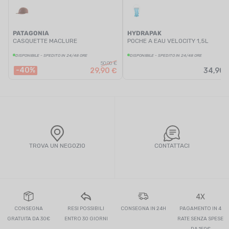
PATAGONIA
HYDRAPAK
CASQUETTE MACLURE
POCHE A EAU VELOCITY 1,5L
DISPONIBILE - SPEDITO IN 24/48 ORE
DISPONIBILE - SPEDITO IN 24/48 ORE
50,00 €
-40%
29,90 €
34,90 
TROVA UN NEGOZIO
CONTATTACI
4X
CONSEGNA
RESI POSSIBILI
CONSEGNA IN 24H
PAGAMENTO IN 4
GRATUITA DA 30€
ENTRO 30 GIORNI
RATE SENZA SPESE
DA 150€