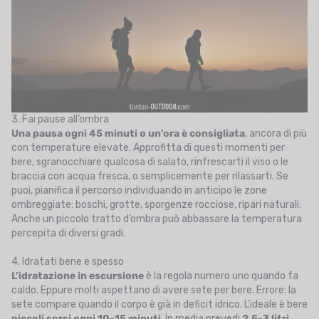
3. Fai pause all’ombra
Una pausa ogni 45 minuti o un’ora è consigliata
, ancora di più
con temperature elevate. Approfitta di questi momenti per
bere, sgranocchiare qualcosa di salato, rinfrescarti il viso o le
braccia con acqua fresca, o semplicemente per rilassarti. Se
puoi, pianifica il percorso individuando in anticipo le zone
ombreggiate: boschi, grotte, sporgenze rocciose, ripari naturali.
Anche un piccolo tratto d’ombra può abbassare la temperatura
percepita di diversi gradi.
4. Idratati bene e spesso
L’idratazione in escursione
è la regola numero uno quando fa
caldo. Eppure molti aspettano di avere sete per bere. Errore: la
sete compare quando il corpo è già in deficit idrico. L’ideale è bere
piccoli sorsi ogni 10-15 minuti
. In media prevedi
2,5-3 litri