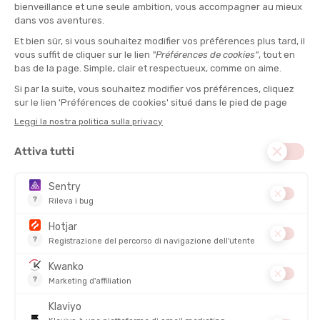
7. Mangia salato, mangia intelligente
Camminare sotto il caldo non provoca solo perdita d’acqua: si
eliminano anche sodio, potassio e magnesio. Questi minerali
sono indispensabili per il corretto funzionamento muscolare e
per l’idratazione.
Oltre a bere regolarmente, consuma:
Frutta secca o disidratata
Noci, mandorle, semi
Barrette salate o energetiche
Miscela trail mix fatta in casa
Acqua leggermente salata o zuccherata
, o una bevanda
isotonica
Evita snack troppo dolci o troppo grassi, che appesantiscono la
digestione. L’obiettivo è sostenere il corpo durante tutto lo
sforzo.