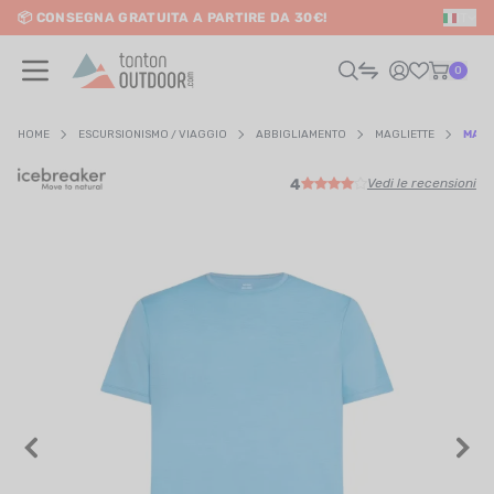
📦 CONSEGNA GRATUITA A PARTIRE DA 30€!
IT
o content
0
HOME
ESCURSIONISMO / VIAGGIO
ABBIGLIAMENTO
MAGLIETTE
MAGL
4
Vedi le recensioni
UOMO
DONNA
RAIL / CORSA
SCURSIONISMO / VIAGGIO
RIATHLON / NUOTO
LTRI SPORT
ELETTRONICA