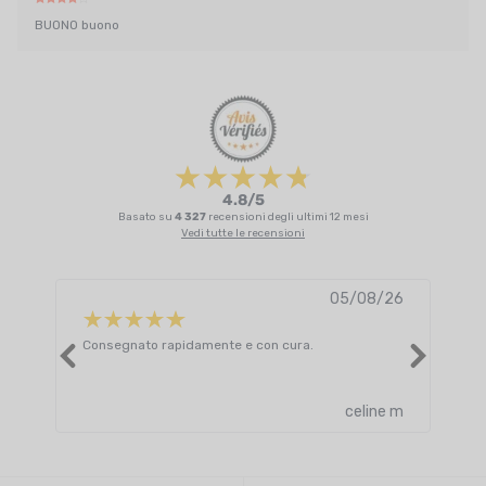
BUONO buono
4.8/5
Basato su
4 327
recensioni degli ultimi 12 mesi
Vedi tutte le recensioni
05/08/26
Consegnato rapidamente e con cura.
Supe
dell
Leggi
celine m