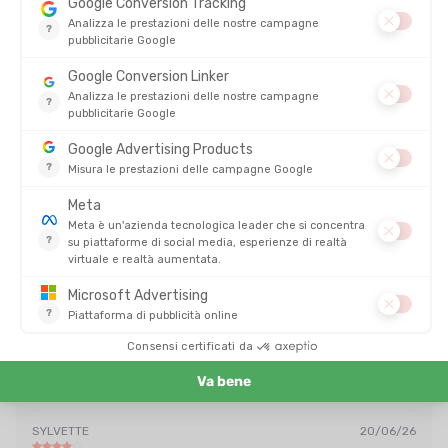
ICEBREAKER
ICEBREAKER
T-SHIRT 150 TECH LITE PEACEFUL
T-SHIRT 150 TECH LITE PEACEFUL
PASS UOMO
PASS UOMO
DISPONIBILE - SPEDITO IN 24/48 ORE
DISPONIBILE - SPEDITO IN 24/48 ORE
85,95 €
85,95
-27%
-27%
62,90 €
62,90 
RECENSIONI
Su
MAGLIETTA A MANICHE CORTE MERINOS SPHERE II UOMO
4/5
(2 recensioni)
5
4
3
2
1
FANNY
12/11/25
Niente da segnalare
SYLVETTE
20/06/26