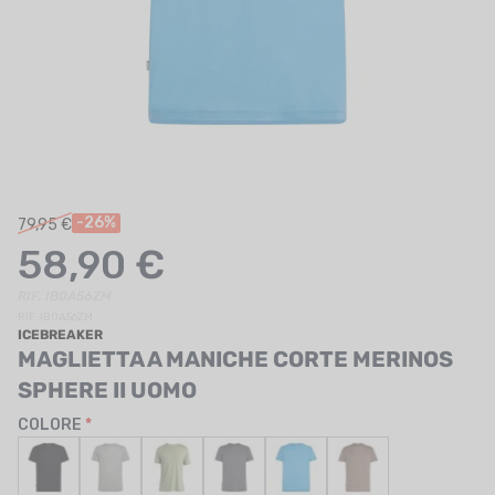
UTRIZIONE
MARCHI
SALDI
CARTA REGALO
IL MIO CARRELLO
-26%
79,95 €
58,90 €
I MIEI PREFERITI
RIF. IB0A56ZM
IL BLOG DEI TONTONS
RIF. IB0A56ZM
ICEBREAKER
CONTATTO
MAGLIETTA A MANICHE CORTE MERINOS
SPHERE II UOMO
COLORE