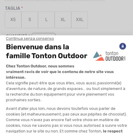
TAGLIA
XS
S
L
XL
XXL
QUANTITÀ
-
>> CLICK & COLLECT
Vedi le scorte del negozio
DISPONIBILE!
CONSEGNA GRATUITA
CASHBACK
Spedito in 24/48 ore
Da 30 € di acquisto
Guadagna
2,95 €
con
questo acquisto!
» DA ABBINARE A
ICEBREAKER
CALZINI MERINO LIGHT HIKE+ UOMO
19,90 €
VEDI IL PRODOTTO