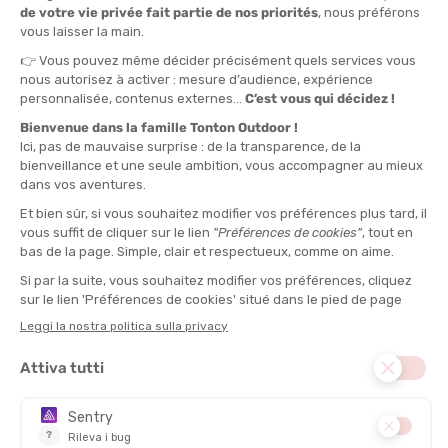
IL PARERE DI TONTON MAX
“Pratichi il trekking più volte al mese con tempo caldo.
Questo modello ti mantiene fresco sui sentieri estivi e
limita le irritazioni sotto gli spallacci dello zaino.“
COMPOSIZIONE PRINCIPALE :
Lana merino
TIPO :
Maniche corte
PESO :
150 g
DISCIPLINE :
Stile di vita, Escursionismo, Corsa, Trail
ANTIMICROBICO :
Sì
TRASPIRABILITÀ