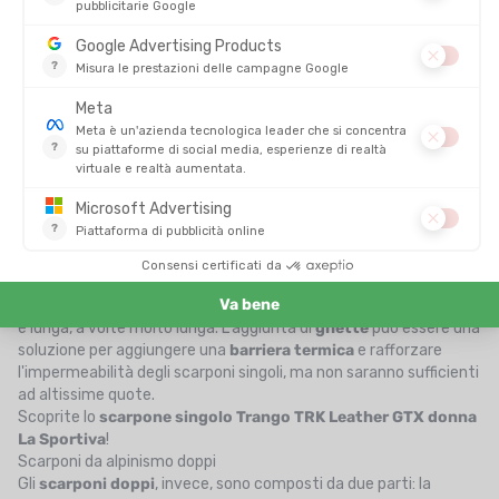
tomaia
. Ne esistono due tipi:
scarpone singolo e scarpone
doppio
. Anche in questo caso, la scelta dipende dal vostro
livello
e dall'
ambiente
in cui vi muoverete!
Scarponi da alpinismo singoli
Gli
scarponi
singoli
sono costruiti in un solo pezzo, proprio
come gli scarponi da trekking. Questo garantisce
maggiore
comfort
e soprattutto permette di
alleggerire
lo scarpone,
offrendo così una
maggiore libertà di
movimento
all'alpinista.
Dotati della suola che preferite, potrete affrontare ogni tipo di
terreno, dai più semplici ai più impegnativi, senza rinunciare a un
buon comfort di camminata. La fatica e il dispendio energetico
saranno quindi ridotti! Tuttavia, gli
scarponi singoli
hanno dei
limiti quando si tratta di spedizioni o salite in condizioni
estreme... Infatti, poiché il calzino non è rimovibile, l'asciugatura
è lunga, a volte molto lunga. L'aggiunta di
ghette
può essere una
soluzione per aggiungere una
barriera termica
e rafforzare
l'impermeabilità degli scarponi singoli, ma non saranno sufficienti
ad altissime quote.
Scoprite lo
scarpone singolo
Trango TRK Leather GTX donna
La Sportiva
!
Scarponi da alpinismo doppi
Gli
scarponi doppi
, invece, sono composti da due parti: la