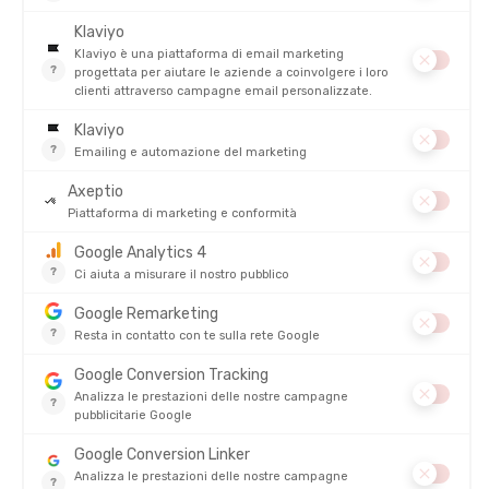
chi pratica
arrampicata su ghiaccio
. Infine, sono gli unici
scarponi da alpinismo
compatibili con ramponi automatici
(bordo anteriore e posteriore).
Scoprite, per esempio, la
Cadin GTX Mid uomo Lowa
con
suola
rigida
!
SCARPONI SINGOLI VS DOPPI
Il secondo aspetto cruciale da considerare nella scelta di uno
scarpone da alpinismo
è la
struttura del calzino e della