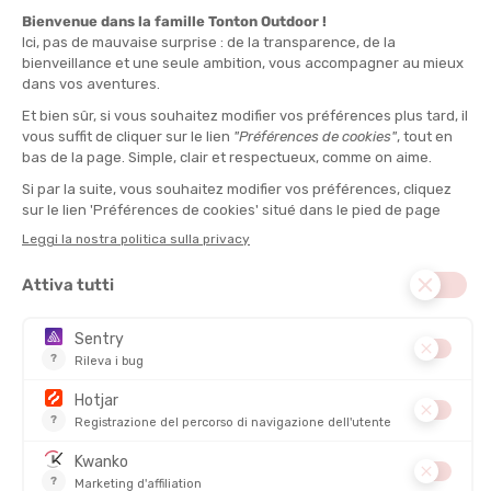
alpinismo esistono due tipi di suole:
rigide e semi-rigide
.
Scarponi
da alpinismo
semi-rigidi
Le
suole semi-rigide
, come suggerisce il nome, sono più
flessibili
e più adatte a chi
inizia
e/o per
uscite facili o
intermedie
. Gli scarponi risultano meno ingombranti e offrono
una certa flessibilità. L'intersuola, chiamata "cambrione",
all'interno della suola è incompleta e offre quindi una rigidità
minore. Questo rende lo scarpone
più confortevole
, pur
restando adatto su
terreni difficili
come ghiaioni, nevai o
creste rocciose. Tuttavia, gli
scarponi semi-rigidi
non sono
adatti all'arrampicata su ghiaccio perché poco rigidi e non
garantiscono sufficiente solidità d'appoggio. Di solito pensati per
le
3 stagioni
, gli
scarponi semi-rigidi
sono per lo più compatibili
con
ramponi
a cinturino
o
semi-automatici
.
Scarponi da alpinismo rigidi
Per quanto riguarda gli
scarponi rigidi
, sono più pesanti, rigidi
grazie al cambrione integrale nella suola e offrono un comfort
più spartano. Sono anche più ingombranti dei modelli semi-rigidi,
ma garantiscono il massimo della solidità d'appoggio e quindi una
maggiore sicurezza su
terreni accidentati
. Gli
scarponi rigidi
sono più indicati per gli alpinisti esperti, abituati a muoversi in
condizioni
estreme
, su
terreni a
quote molto elevate
e per