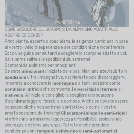
COME SCEGLIERE GLI SCARPONI DA ALPINISMO ADATTI ALLE
VOSTRE ESIGENZE?
Principiante, esperto o specialista: le esigenze cambiano in base
al vostro livello di esperienza e alle condizioni che incontrerete.
Ecco una guida per aiutarvi a scegliere lo scarpone adatto a voi,
dalle prime salite alle spedizioni più estreme!
Scarponi da alpinismo per principianti
Se siete
principianti
, iniziate dalle basi. Non lanciatevi subito in
spedizioni
ultra-impegnative, rischiereste solo di scoraggiarvi.
Imparate a conoscere la
montagna
e a familiarizzare con le
condizioni difficili
che comporta, i
diversi tipi di terreno
e il
dislivello
. All'inizio, è consigliabile scegliere uno scarpone
d'alpinismo leggero, flessibile e comodo. Anche se dovete essere
consapevoli che non sarà mai confortevole come il vostro
amato scarpone da trekking! Gli
scarponi singoli
e semi-rigidi
vi offriranno la massima leggerezza e flessibilità, assicurando
sicurezza e ottima aderenza. Potrete anche prendere
confidenza con i
ramponi
a cinturino
o
semi-automatici
.