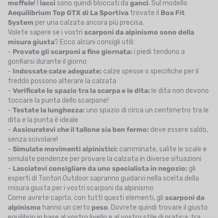
moffole
! I
lacci
sono quindi bloccati da
ganci
. Sul modello
Aequilibrium Top GTX di La Sportiva
trovate il
Boa Fit
System
per una calzata ancora più precisa.
Volete sapere se i vostri
scarponi da alpinismo sono della
misura giusta
? Ecco alcuni consigli utili:
-
Provate gli scarponi a fine giornata:
i piedi tendono a
gonfiarsi durante il giorno
-
Indossate calze adeguate:
calze spesse o specifiche per il
freddo possono alterare la calzata
-
Verificate lo spazio tra la scarpa e le dita:
le dita non devono
toccare la punta dello scarpone!
-
Testate la lunghezza:
uno spazio di circa un centimetro tra le
dita e la punta è ideale
-
Assicuratevi che il tallone sia ben fermo:
deve essere saldo,
senza scivolare!
-
Simulate movimenti alpinistici:
camminate, salite le scale e
simulate pendenze per provare la calzata in diverse situazioni
-
Lasciatevi consigliare da uno specialista in negozio:
gli
esperti di Tonton Outdoor sapranno guidarvi nella scelta della
misura giusta per i vostri scarponi da alpinismo
Come avrete capito, con tutti questi elementi, gli
scarponi da
alpinismo
hanno un certo
peso
. Dovrete quindi trovare il giusto
equilibrio in base al vostro livello e al vostro stile di pratica, tra