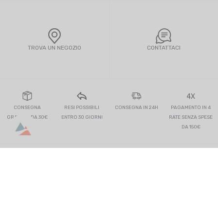
TROVA UN NEGOZIO
CONTATTACI
4X
CONSEGNA
RESI POSSIBILI
CONSEGNA IN 24H
PAGAMENTO IN 4
GRATUITA DA 30€
ENTRO 30 GIORNI
RATE SENZA SPESE
DA 150€
Iscriviti!
I VANTAGGI DI TONTON OUTDOOR