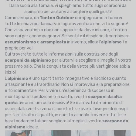
Dalla suola alla tomaia, vi spieghiamo tutto sugli scarponi da
UTRIZIONE
alpinismo per aiutarvi a scegliere quelli giusti!
Come sempre, da
Tonton
Outdoor
ci impegniamo a fornirvi
MARCHI
tutte le chiavi per lanciarvi in ogni avventura che vi fa sognare!
SALDI
Che vi spaventino o che non sappiate da dove iniziare, i Tonton
sono qui per accompagnarvi. Se sentite il desiderio di combinare
escursionismo
e
arrampicata
in inverno, allora l'
alpinismo
fa
CARTA REGALO
proprio per voi!
Qui troverete tutte le informazioni sulla costruzione degli
IL MIO CARRELLO
scarponi
da alpinismo
per aiutarvi a scegliere al meglio il vostro
prossimo paio. Che la conquista delle vette più vertiginose abbia
I MIEI PREFERITI
inizio!
L'
alpinismo
è uno sport tanto impegnativo e rischioso quanto
IL BLOG DEI TONTONS
affascinante e straordinario! Non si improvvisa e la preparazione
è fondamentale. Per vivere un'esperienza di successo in
CONTATTO
montagna, in spedizione o in salita, i vostri
scarponi da alta
quota
avranno un ruolo decisivo! Se è arrivato il momento di
uscire dalla vostra zona di comfort, se avete bisogno di consigli
per fare il salto di qualità, in questo articolo troverete tutte le
basi fondamentali per scegliere al meglio il vostro
scarpone
da
alpinismo
ideale.