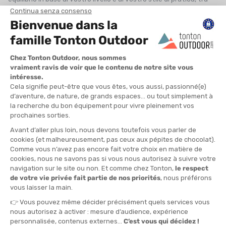
termicità
,
peso
e
rigidità
! Il vostro livello di esperienza
determinerà anche il tipo di scarpone ideale, sempre in funzione
del terreno e della difficoltà degli itinerari scelti.
SCARPONI SEMI-RIGIDI VS RIGIDI
Come già accennato, la
rigidità dello scarpone
va di pari passo
con la
difficoltà del terreno
. Più il terreno è tecnico, più avrete
bisogno di
sostegno
e di
rigidità
. Sul mercato degli scarponi da