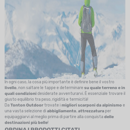
In ogni caso, la cosa più importante è definire bene il vostro
livello
, non saltare le tappe e determinare
su quale terreno e in
quali condizioni
desiderate avventurarvi. È essenziale trovare il
giusto equilibrio tra peso, rigidità e termicità!
Da
Tonton
Outdoor
trovate i
migliori scarponi da alpinismo
e
una vasta selezione di
abbigliamento
,
attrezzatura
per
equipaggiarvi al meglio prima di partire alla conquista
delle
destinazioni più belle
!
ORDINA I PRODOTTI CITATI