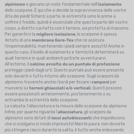
alpinismo
e giocano un ruolo fondamentale nell'
isolamento
dello scarpone. È qui che si decide la sopravvivenza delle vostre
dita dei piedi! Scherzi a parte, le estremità sono le prime a
soffrire il freddo, quindi è essenziale che questa parte del vostro
corpo, a diretto contatto con il terreno, sia protetta al massimo.
Per garantirvi la
migliore
isolazione
, lo scarpone è spesso
dotato di una
membrana
Gore-Tex
che ne assicura
l'impermeabilità, mantenendo i piedi sempre asciutti! Anche in
questo caso, il livello di isolamento e termicità determinerà su
quali terreni e in quali ambienti potrete avventurarvi.
All'esterno, il
calzino avvolto da un
puntale di protezione
protegge i piedi dagli urti. Questo puntale può essere presente
solo davanti o tutto intorno allo scarpone. Sugli scarponi da
alpinismo troverete anche i bordi per fissare i
ramponi
per
muoversi su
terreni ghiacciati e/o verticali
. Questi possono
essere posizionati anteriormente, posteriormente o su
entrambe le estremità dello scarpone.
La calzata: l'allacciatura e la misura dello scarpone da alpinismo
Infine, per quanto riguarda l'
allacciatura
, gli scarponi da
alpinismo sono dotati di
lacci autobloccanti
che impediscono
che si sciolgano in modo imprevisto! Niente paura: non dovrete
più stringere i lacci durante la salita, il tutto anche indossando