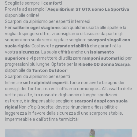
Scegliete sempre il
comfort
!
Provate ad esempio l'
Aequilibrium ST GTX uomo La Sportiva
disponibile online!
Scarponi da alpinismo per esperti intermedi
Per
salite in ogni stagione
, con qualche uscita alle spalle e la
voglia di spingersi oltre, vi consigliamo di lasciare da parte gli
scarponi con suola semi-rigida e scegliere
scarponi singoli con
suola rigida
! Così avrete
grande stabilità
che garantirà la
vostra
sicurezza
. La suola offrirà anche un
isolamento
superiore
e vi permetterà di utilizzare
ramponi
automatici
per
progressioni più lunghe. Optate per la
Ribelle OD donna Scarpa
,
disponibile da
Tonton Outdoor
!
Scarponi da alpinismo per esperti
Infine, se siete
alpinisti
esperti
, forse non avete bisogno dei
consigli dei Tonton, ma ve li offriamo comunque... All'assalto delle
vette più alte, tra cascate di ghiaccio e lunghe spedizioni
estreme, è indispensabile scegliere
scarponi
doppi
con suola
rigida
! Non c'è più scelta: dovete rinunciare a flessibilità e
leggerezza in favore della sicurezza di uno scarpone stabile,
impermeabile e dall'ottima termicità!