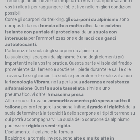
freddo, ghiaccio, neve e arrampicata. I vostri scarponi saranno i
vostri alleati per raggiungere l'obiettivo nelle migliori condizioni
possibili.
Come gli scarponi da trekking, gli
scarponi da alpinismo
sono
composti da una
tomaia alta o molto alta
, da un
calzino
isolante con puntale di protezione
, da una
suola con
intersuola
per l'ammortizzazione e da
lacci con ganci
autobloccanti
.
L'aderenza: la suola degli scarponi da alpinismo
La suola degli scarponi da alpinismo è uno degli elementi più
importanti nella vostra pratica. Questa parte vi isola dal freddo
proveniente dal terreno e sostiene il piede durante le salite o le
traversate su ghiaccio. La suola è generalmente realizzata con
la
tecnologia Vibram
, nota per la sua
aderenza e
resistenza
all'abrasione
. Questa
suola
tassellata
, simile a uno
pneumatico, vi offre la
massima
presa
.
All'interno si trova un
ammortizzamento
più spesso sotto il
tallone
per proteggere la schiena. Infine, il
grado di
rigidità
della
suola determinerà la tecnicità dello scarpone e i tipi di terreno su
cui potrà accompagnarvi. La suola dello scarpone da alpinismo
può essere
rigida o semi-rigida
.
L'isolamento: il calzino e la tomaia
Il calzino e la tomaia, invece, sono
alte o molto
alte
in