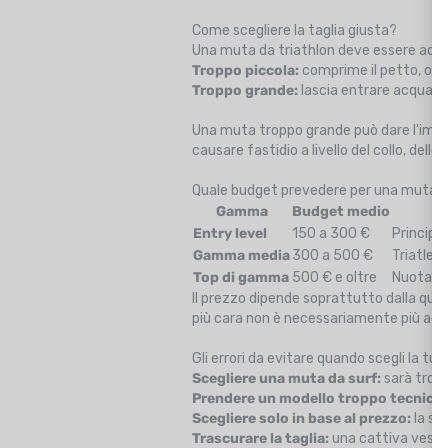
Come scegliere la taglia giusta?
Una muta da triathlon deve essere ade
Troppo piccola:
comprime il petto, osta
Troppo grande:
lascia entrare acqua, c
Una muta troppo grande può dare l'impre
causare fastidio a livello del collo, delle 
Quale budget prevedere per una muta in
Gamma
Budget medio
Entry level
150 a 300 €
Principia
Gamma media
300 a 500 €
Triatleti
Top di gamma
500 € e oltre
Nuotator
Il prezzo dipende soprattutto dalla qualit
più cara non è necessariamente più adatt
Gli errori da evitare quando scegli la tu
Scegliere una muta da surf:
sarà tropp
Prendere un modello troppo tecnico p
Scegliere solo in base al prezzo:
la sc
Trascurare la taglia:
una cattiva vestib