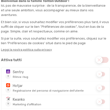
isci un modello più elastico a livello delle spalle per guadagnare liber
 una muta comoda, calda e facile da togliere all'uscita dall'acqua.
per un modello top di gamma con maggiore elasticità e migliore scorr
vello nel nuoto e dalla tua posizione in acqua. I principianti spesso tr
 maggiore elasticità alle spalle per conservare le sensazioni di nuoto.
egiare?
e gambe che affondano. In questo caso, una muta con tanto galleggiame
la posizione in acqua e a risparmiare energia.
a buona tecnica privilegia spesso una muta più elastica, soprattutto a 
iù naturale e di limitare la fatica muscolare.
da triathlon?
lizzo
e braccia
mento e libertà di movimento
 bacino e gambe
a muta da triathlon è di 5 mm. Una muta performante combina spesso 
mantenere la mobilità, più spesso sulle gambe per guadagnare galleggia