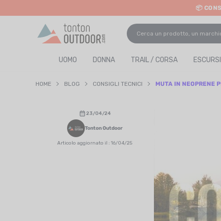
📦 CON
o content
UOMO
DONNA
TRAIL / CORSA
ESCURSI
HOME
BLOG
CONSIGLI TECNICI
MUTA IN NEOPRENE P
23/04/24
Tonton Outdoor
Articolo aggiornato il : 16/04/25