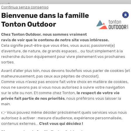
serve?
 tre vantaggi principali:
a far risalire le gambe e il bacino per mantenere una posizione più oriz
le partenze in acque libere, soprattutto in primavera o sulle distanze
cqua riduce la resistenza e migliora l'idrodinamismo.
veloce con una muta in neoprene rispetto alla sola trifunzione. Questo v
o surf: quali differenze?
pale
Caratteristiche
n
Galleggiamento, elasticità delle spalle, idrodinamismo
 + corsa
Più robusta, spesso più corta, pensata per correre
distanze
Comfort termico e galleggiamento
mento
Calore e resistenza, ma poco adatta al nuoto veloce
ta al triathlon. Spesso è più spessa, meno elastica a livello delle spa
 da triathlon è pensata per massimizzare la libertà di movimento e limit
 al tuo profilo?
La scelta giusta
risci un modello con tanto galleggiamento a livello delle gambe e del b
i una muta orientata al galleggiamento con neoprene più spesso sulla p