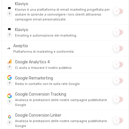
rente senza essere soffocante.
cola la respirazione e limita i movimenti.
rea pieghe e riduce l'effetto di galleggiamento.
ssione di tirare una roulotte in acqua. Al contrario, una muta ben ad
spalle o del petto.
 neoprene da triathlon?
Per chi?
nti e primi triathlon
 regolari
i esperti e ricerca della performance
à del neoprene, dall'elasticità delle spalle, dal numero di pannelli e dal
a: tutto dipende dal tuo livello e dalle tue esigenze.
a muta da triathlon
o rigida per nuotare correttamente.
er iniziare:
pagherai di più senza trarne un reale beneficio.
elta giusta dipende soprattutto dal tuo livello di nuoto.
ilità rovina totalmente il comfort.