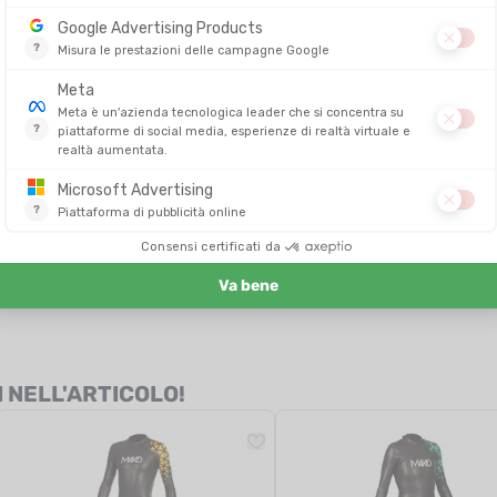
perderai elasticità a livello delle spalle.
a di scegliere la muta in neoprene da triathlon
?
 la muta in neoprene?
za maniche?
ccola?
lto galleggiante e una muta elastica?
ersa da una muta da surf, da swimrun o da acque libere.
o da una muta con tanto galleggiamento.
 l'elasticità.
ssere troppo stretta.
ipende soprattutto dal tuo livello e dalla tua tecnica di nuoto.
I NELL'ARTICOLO!