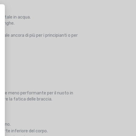
zontale in acqua.
 lunghe.
ale ancora di più per i principianti o per
lle e meno performante per il nuoto in
are la fatica delle braccia.
acino.
arte inferiore del corpo.