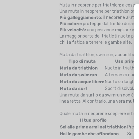
Muta in neoprene per triathlon: a cosa 
Una muta in neoprene per triathlon offre
Più galleggiamento:
il neoprene aiuta 
Più calore:
protegge dal freddo durante 
Più velocità:
una posizione migliore in a
La maggior parte dei triatleti nuota più 
chi fa fatica a tenere le gambe alte.
Muta da triathlon, swimrun, acque libere 
Tipo di muta
Uso princi
Muta da triathlon
Nuoto in triathlo
Muta da swimrun
Alternanza nuoto
Muta da acque libere
Nuoto su lunghe 
Muta da surf
Sport di scivola
Una muta da surf o da swimrun non è adat
linea retta. Al contrario, una vera muta
Quale muta in neoprene scegliere in base
Il tuo profilo
Sei alle prime armi nel triathlon
Prefe
Hai le gambe che affondano
Scegl