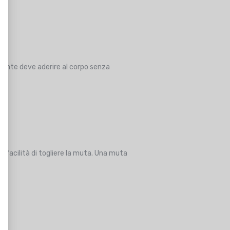
erente deve aderire al corpo senza
la facilità di togliere la muta. Una muta