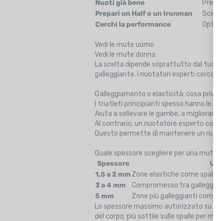
Nuoti già bene
Prefer
Prepari un Half o un Ironman
Scegli
Cerchi la performance
Opta 
Vedi le mute uomo
Vedi le mute donna
La scelta dipende soprattutto dal tuo li
galleggiante. I nuotatori esperti cercano
Galleggiamento o elasticità: cosa privil
I triatleti principianti spesso hanno l
Aiuta a sollevare le gambe, a migliorare 
Al contrario, un nuotatore esperto con un
Questo permette di mantenere un nuoto p
Quale spessore scegliere per una muta 
Spessore
Uti
1,5 a 2 mm
Zone elastiche come spalle 
3 a 4 mm
Compromesso tra galleggia
5 mm
Zone più galleggianti come
Lo spessore massimo autorizzato su un
del corpo: più sottile sulle spalle per 