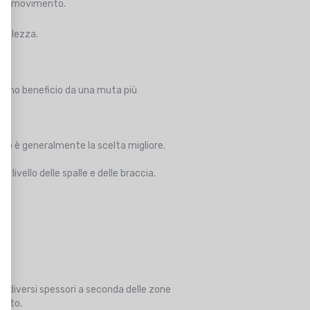
tà di movimento.
evolezza.
aggono beneficio da una muta più
nto è generalmente la scelta migliore.
livello delle spalle e delle braccia.
diversi spessori a seconda delle zone
mento.