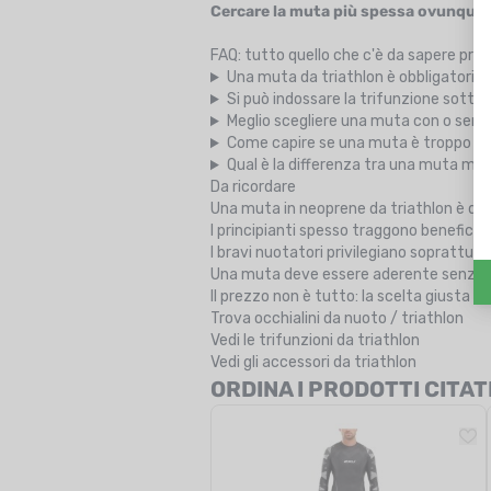
Cercare la muta più spessa ovunque:
FAQ: tutto quello che c'è da sapere prim
Una muta da triathlon è obbligatoria
Si può indossare la trifunzione sotto
Meglio scegliere una muta con o sen
Come capire se una muta è troppo pi
Qual è la differenza tra una muta mo
Da ricordare
Una muta in neoprene da triathlon è div
I principianti spesso traggono benefici
I bravi nuotatori privilegiano soprattutto
Una muta deve essere aderente senza e
Il prezzo non è tutto: la scelta giusta d
Trova occhialini da nuoto / triathlon
Vedi le trifunzioni da triathlon
Vedi gli accessori da triathlon
ORDINA I PRODOTTI CITAT