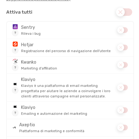
invernali, Odlo La accompagna nelle Sue sessioni di running,
escursione e sci...
Icebreaker
: il marchio specialista della lana merino, ideale per le
attività outdoor di ogni tipo.
Damart
:
esperta dei primi strati
, in particolare grazie alla sua
iconica tecnologia
Thermolactyl
, il marchio francese si è
imposto come un punto di riferimento imprescindibile nel campo
dell'abbigliamento termico, offrendo soluzioni adatte a tutti gli
appassionati di outdoor.
CEP
: esperto del running, il marchio francese CEP Le propone
numerosi collant per la pratica della corsa o di altre attività
Craft
: fornitore principale della Federazione Francese di
Biathlon, Craft La protegge dal freddo grazie a sottocapi
termici di qualità.
Per scegliere il collant termico ideale, Le consigliamo di optare
per un collant
aderente al corpo
che non sia però troppo
stretto. Questo ne aumenterà le prestazioni termiche e la
traspirabilità!