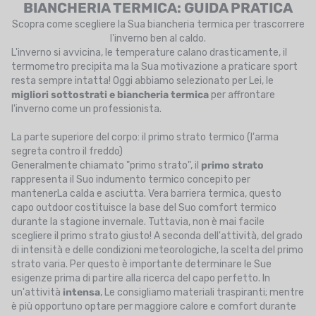
BIANCHERIA TERMICA: GUIDA PRATICA
UTRIZIONE
Scopra come scegliere la Sua biancheria termica per trascorrere
l'inverno ben al caldo.
MARCHI
L'inverno si avvicina, le temperature calano drasticamente, il
termometro precipita ma la Sua motivazione a praticare sport
SALDI
resta sempre intatta! Oggi abbiamo selezionato per Lei, le
migliori sottostrati e biancheria termica
per affrontare
CARTA REGALO
l'inverno come un professionista.
IL MIO CARRELLO
La parte superiore del corpo: il primo strato termico (l'arma
segreta contro il freddo)
I MIEI PREFERITI
Generalmente chiamato "primo strato", il
primo strato
rappresenta il Suo indumento termico concepito per
IL BLOG DEI TONTONS
mantenerLa calda e asciutta. Vera barriera termica, questo
capo outdoor costituisce la base del Suo comfort termico
durante la stagione invernale. Tuttavia, non è mai facile
CONTATTO
scegliere il primo strato giusto! A seconda dell'attività, del grado
di intensità e delle condizioni meteorologiche, la scelta del primo
strato varia. Per questo è importante determinare le Sue
esigenze prima di partire alla ricerca del capo perfetto. In
un'attività
intensa
, Le consigliamo materiali traspiranti; mentre
è più opportuno optare per maggiore calore e comfort durante