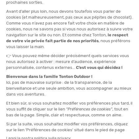
La parte inferiore del corpo: il collant termico
Quando si prepara per l'inverno, non trascuri soprattutto la parte
inferiore del corpo! Un
buon collant termico
fa tutta la
differenza per evitare gambe gelate. Questo tipo di capo viene
spesso indossato come
primo strato
, a diretto contatto con la
pelle, sotto un pantalone o da solo, a seconda dell'attività
praticata. Pertanto, la scelta dello spessore del capo è
fondamentale.
I diversi spessori di collant
Leggero
: per sport intensi, un collant leggero è da privilegiare.
Questo tipo di capo invernale è ideale per temperature fresche
ma non gelide.
Medio
: per temperature da moderate a fredde, un collant con
spessore medio è un compromesso perfetto
Spesso
: concepito per condizioni estreme, un collant spesso è
fondamentale durante le Sue avventure polari in alta
montagna.
I marchi di riferimento per scegliere il collant termico giusto
Odlo
: esperta nell'equipaggiamento per sport outdoor e attività