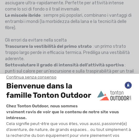
asciugare ultra-rapidamente. Perfette per attività intense
come lo sci di fondo o il trail invernale.
Le miscele ibride
: sempre più popolari, combinano i vantaggi di
entrambi i mondi (la morbidezza della lana e la tecnicità delle
fibre).
Gli errori da evitare nella scelta
Trascurare la vestibilità del primo strato
: un primo strato
troppo largo perde in efficacia termica. Prediliga una vestibilità
aderente.
Sottovalutare il grado di intensità dell'attività sportiva
:
punti sul calore per un'escursione e sulla traspirabilità per un trail
intenso
Scegliere un primo strato in cotone
: grave errore... Il cotone
trattiene l'umidità e, una volta bagnato, diventa gelido.