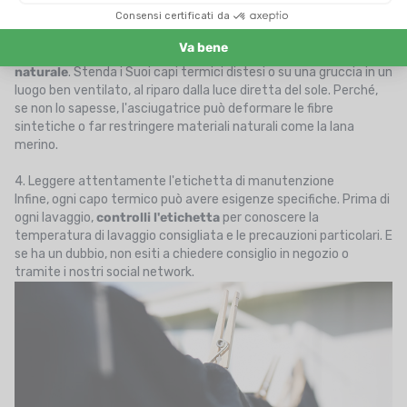
3. Non usare l'asciugatrice
Dopo un passaggio in lavatrice, Le consigliamo un
asciugatura
naturale
. Stenda i Suoi capi termici distesi o su una gruccia in un
luogo ben ventilato, al riparo dalla luce diretta del sole. Perché,
se non lo sapesse, l'asciugatrice può deformare le fibre
sintetiche o far restringere materiali naturali come la lana
merino.
4. Leggere attentamente l'etichetta di manutenzione
Infine, ogni capo termico può avere esigenze specifiche. Prima di
ogni lavaggio,
controlli l'etichetta
per conoscere la
temperatura di lavaggio consigliata e le precauzioni particolari. E
se ha un dubbio, non esiti a chiedere consiglio in negozio o
tramite i nostri social network.