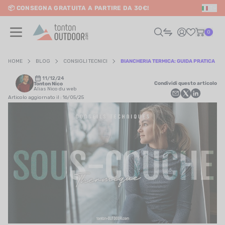
📦 CONSEGNA GRATUITA A PARTIRE DA 30€!
IT
o content
0
HOME
BLOG
CONSIGLI TECNICI
BIANCHERIA TERMICA: GUIDA PRATICA
11/12/24
Condividi questo articolo
Tonton Nico
UOMO
Alias Nico du web
Articolo aggiornato il : 16/05/25
DONNA
RAIL / CORSA
SCURSIONISMO / VIAGGIO
RIATHLON / NUOTO
LTRI SPORT
ELETTRONICA