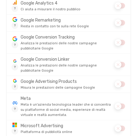
Come prendersi cura della Sua biancheria termica?
Curare correttamente la Sua biancheria termica è essenziale
per preservarne le proprietà tecniche (traspirabilità, isolamento
termico, evacuazione dell'umidità) e la durata. Ecco i consigli di
Tonton per conservare i Suoi primi strati più a lungo.
1. Lavare gli indumenti a basse temperature
Generalmente, i capi tecnici invernali vanno lavati idealmente a
30 °C o 40 °C. Queste temperature sono sufficienti per pulire
efficacemente la Sua biancheria termica senza danneggiare le
fibre. Infatti, è importante evitare lavaggi ad alta temperatura,
poiché possono alterare l'elasticità, restringere il tessuto del
capo o ridurne le proprietà termiche.
2. Selezionare un ciclo di lavaggio delicato
Altro consiglio: utilizzi un ciclo delicato per i Suoi tessuti tecnici
al fine di limitare gli attriti e preservare le cuciture nonché la
struttura delle fibre.