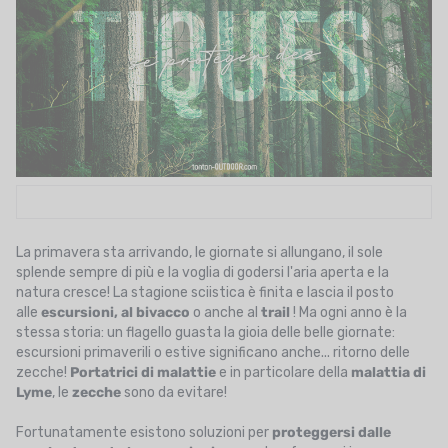
UTRIZIONE
MARCHI
SALDI
CARTA REGALO
IL MIO CARRELLO
I MIEI PREFERITI
La primavera sta arrivando, le giornate si allungano, il sole
splende sempre di più e la voglia di godersi l'aria aperta e la
IL BLOG DEI TONTONS
natura cresce! La stagione sciistica è finita e lascia il posto
alle
escursioni
, al bivacco
o anche al
trail
! Ma ogni anno è la
CONTATTO
stessa storia: un flagello guasta la gioia delle belle giornate:
escursioni primaverili o estive significano anche... ritorno delle
zecche!
Portatrici di malattie
e in particolare della
malattia di
Lyme
, le
zecche
sono da evitare!
Fortunatamente esistono soluzioni per
proteggersi dalle