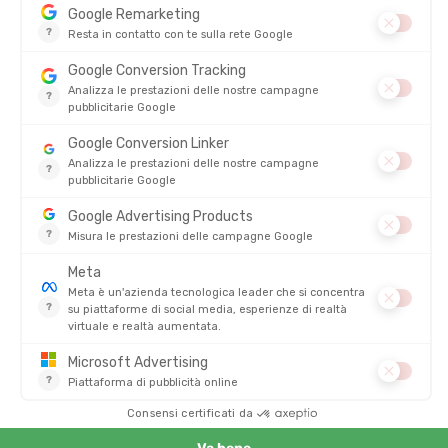
Una volta sui sentieri, alcune abitudini semplici permettono di
limitare i rischi.
Evitare le zone a rischio
Si mantenga sul percorso, ma pensi dove mettere i piedi (e i
polpacci).
Preferisca il centro dei
sentieri
piuttosto che i bordi cespugliosi
(proteggerà anche la flora circostante!)
Evitare di sedersi nell'erba
alta o sulle foglie secche
Evitare le soste in zone umide
o all'ombra fitta
Controllare regolarmente i propri indumenti
Un rapido controllo può bastare per intercettare una passeggera
indesiderata.
Ispezioni rapidamente i vestiti (soprattutto gambe e cintura)
Scuoti gli indumenti durante le pause
Controlli gli zaini posati a terra o nell'erba alta
Dopo l'escursione: il controllo obbligatorio