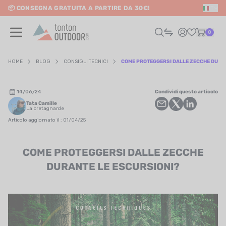
📦 CONSEGNA GRATUITA A PARTIRE DA 30€!
IT
o content
0
HOME
BLOG
CONSIGLI TECNICI
COME PROTEGGERSI DALLE ZECCHE DURAN
UOMO
14/06/24
Condividi questo articolo
Tata Camille
DONNA
La bretagnarde
Articolo aggiornato il : 01/04/25
RAIL / CORSA
COME PROTEGGERSI DALLE ZECCHE
SCURSIONISMO / VIAGGIO
DURANTE LE ESCURSIONI?
RIATHLON / NUOTO
LTRI SPORT
ELETTRONICA