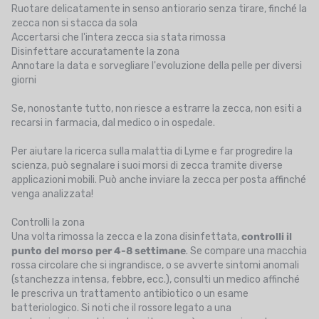
Ruotare delicatamente in senso antiorario senza tirare, finché la
zecca non si stacca da sola
Accertarsi che l'intera zecca sia stata rimossa
Disinfettare accuratamente la zona
Annotare la data e sorvegliare l'evoluzione della pelle per diversi
giorni
Se, nonostante tutto, non riesce a estrarre la zecca, non esiti a
recarsi in farmacia, dal medico o in ospedale.
Per aiutare la ricerca sulla malattia di Lyme e far progredire la
scienza, può segnalare i suoi morsi di zecca tramite diverse
applicazioni mobili. Può anche inviare la zecca per posta affinché
venga analizzata!
Controlli la zona
Una volta rimossa la zecca e la zona disinfettata,
controlli il
punto del morso per 4-8 settimane
. Se compare una macchia
rossa circolare che si ingrandisce, o se avverte sintomi anomali
(stanchezza intensa, febbre, ecc.), consulti un medico affinché
le prescriva un trattamento antibiotico o un esame
batteriologico. Si noti che il rossore legato a una