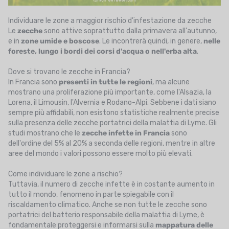
Individuare le zone a maggior rischio d'infestazione da zecche
Le
zecche
sono attive soprattutto dalla primavera all'autunno,
e in
zone umide e boscose
. Le incontrerà quindi, in genere,
nelle
foreste, lungo i bordi dei corsi d'acqua o nell'erba alta
.
Dove si trovano le zecche in Francia?
In Francia sono
presenti in tutte le regioni
, ma alcune
mostrano una proliferazione più importante, come l'Alsazia, la
Lorena, il Limousin, l'Alvernia e Rodano-Alpi. Sebbene i dati siano
sempre più affidabili, non esistono statistiche realmente precise
sulla presenza delle zecche portatrici della malattia di Lyme. Gli
studi mostrano che le
zecche infette in Francia
sono
dell'ordine del 5% al 20% a seconda delle regioni, mentre in altre
aree del mondo i valori possono essere molto più elevati.
Come individuare le zone a rischio?
Tuttavia, il numero di zecche infette è in costante aumento in
tutto il mondo, fenomeno in parte spiegabile con il
riscaldamento climatico. Anche se non tutte le zecche sono
portatrici del batterio responsabile della malattia di Lyme, è
fondamentale proteggersi e informarsi sulla
mappatura delle