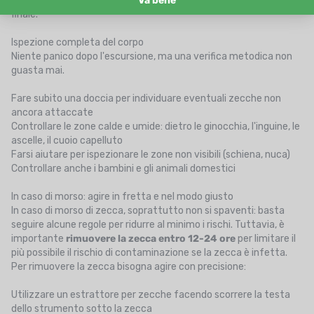
Ritorno al campo, all'auto o a casa: è il momento del controllo
finale.
Ispezione completa del corpo
Niente panico dopo l'escursione, ma una verifica metodica non
guasta mai.
Fare subito una doccia per individuare eventuali zecche non
ancora attaccate
Controllare le zone calde e umide: dietro le ginocchia, l'inguine, le
ascelle, il cuoio capelluto
Farsi aiutare per ispezionare le zone non visibili (schiena, nuca)
Controllare anche i bambini e gli animali domestici
In caso di morso: agire in fretta e nel modo giusto
In caso di morso di zecca, soprattutto non si spaventi: basta
seguire alcune regole per ridurre al minimo i rischi. Tuttavia, è
importante
rimuovere la zecca entro 12-24 ore
per limitare il
più possibile il rischio di contaminazione se la zecca è infetta.
Per rimuovere la zecca bisogna agire con precisione:
Utilizzare un estrattore per zecche facendo scorrere la testa
dello strumento sotto la zecca