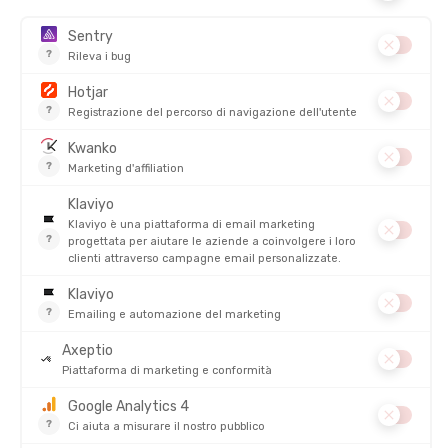
della crema solare: da non dimenticare.
Scegliere un
repellente specifico per zecche
(verifichi
l'indicazione sulla confezione)
Applicare sulle zone esposte: caviglie, gambe, braccia, nuca
Rinnovare l'applicazione ogni 4-6 ore a seconda della
sudorazione
Considerare anche i repellenti per tessuti, molto efficaci e a
lunga durata
Preparare il kit anti-zecche
Un piccolo kit nella
trousse di pronto soccorso
può evitare
grossi guai.
Estrattore per zecche
o uncino per zecche (indispensabile!)
Pinzetta sottile tipo pinzetta per sopracciglia (in caso di
dimenticanza)
Salviette antisettiche o soluzione disinfettante
Gel idroalcolico o
sapone
per il lavaggio delle mani
Durante l'escursione: restare vigili