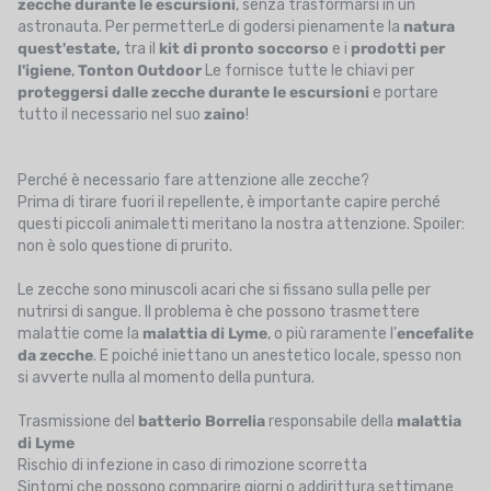
zecche durante le escursioni
, senza trasformarsi in un
astronauta. Per permetterLe di godersi pienamente la
natura
quest'estate,
tra il
kit di pronto soccorso
e i
prodotti per
l'igiene
,
Tonton Outdoor
Le fornisce tutte le chiavi per
proteggersi dalle zecche durante le escursioni
e portare
tutto il necessario nel suo
zaino
!
Perché è necessario fare attenzione alle zecche?
Prima di tirare fuori il repellente, è importante capire perché
questi piccoli animaletti meritano la nostra attenzione. Spoiler:
non è solo questione di prurito.
Le zecche sono minuscoli acari che si fissano sulla pelle per
nutrirsi di sangue. Il problema è che possono trasmettere
malattie come la
malattia di Lyme
, o più raramente l'
encefalite
da zecche
. E poiché iniettano un anestetico locale, spesso non
si avverte nulla al momento della puntura.
Trasmissione del
batterio Borrelia
responsabile della
malattia
di Lyme
Rischio di infezione in caso di rimozione scorretta
Sintomi che possono comparire giorni o addirittura settimane