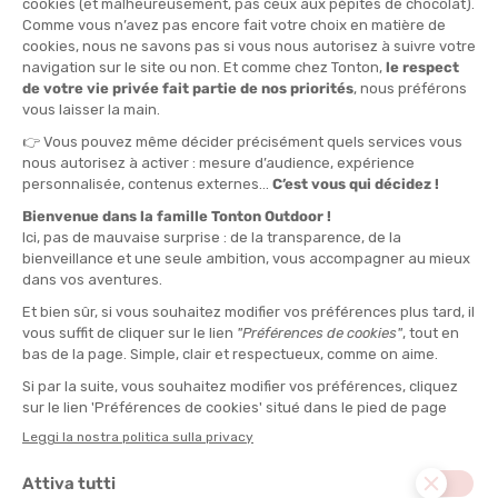
I comportamenti giusti prima di partire per un'escursione
La migliore difesa è la prevenzione. Un po' di preparazione basta
per evitare molte punture.
Scegliere un abbigliamento adatto
Non serve indossare una tuta integrale, ma qualche
accorgimento può fare la differenza. Le zone preferite dalle
zecche sono quelle in cui la pelle è più sottile e/o più umida: cuoio
capelluto, piega delle ginocchia e dei gomiti, ascelle.
Preferire
indumenti lunghi
: pantaloni e maniche lunghe sono
consigliati
Optare per
colori chiari
per individuare meglio le zecche
Inserire l'orlo dei pantaloni nelle calze per bloccare l'accesso
Usare
ghette
o
sovrapantaloni
per una protezione
supplementare
Portare un asciugamano o una coperta
per sedersi durante le
pause e evitare di sedersi direttamente sull'erba.
Applicare un repellente contro le zecche
Utilizzi un
repellente
, adottando le necessarie precauzioni,
soprattutto per i bambini e le donne in gravidanza. Spruzzi sulla
pelle o direttamente sui vestiti. È un po' l'equivalente outdoor