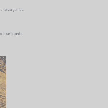
tra terza gamba.
 in un istante.