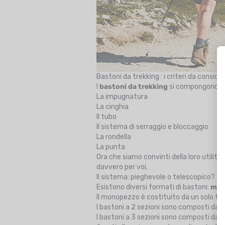
Bastoni da trekking : i criteri da consid
I
bastoni da trekking
si compongono di 
La impugnatura
La cinghia
Il tubo
Il sistema di serraggio e bloccaggio
La rondella
La punta
Ora che siamo convinti della loro utilità, 
davvero per voi.
Il sistema: pieghevole o telescopico?
Esistono diversi formati di bastoni:
mono
Il monopezzo è costituito da un solo tu
I bastoni a 2 sezioni sono composti da d
I bastoni a 3 sezioni sono composti da tre