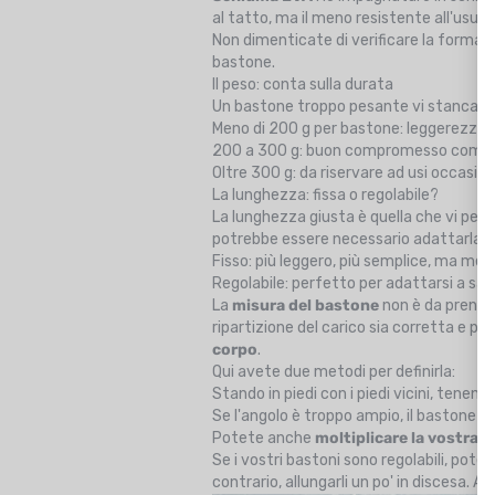
al tatto, ma il meno resistente all'usura
Non dimenticate di verificare la forma d
bastone.
Il peso: conta sulla durata
Un bastone troppo pesante vi stanca più 
Meno di 200 g per bastone: leggerezza 
200 a 300 g: buon compromesso comf
Oltre 300 g: da riservare ad usi occasion
La lunghezza: fissa o regolabile?
La lunghezza giusta è quella che vi per
potrebbe essere necessario adattarla.
Fisso: più leggero, più semplice, ma men
Regolabile: perfetto per adattarsi a sal
La
misura del bastone
non è da prender
ripartizione del carico sia corretta e pe
corpo
.
Qui avete due metodi per definirla:
Stando in piedi con i piedi vicini, tenen
Se l'angolo è troppo ampio, il bastone è 
Potete anche
moltiplicare la vostra a
Se i vostri bastoni sono regolabili, pote
contrario, allungarli un po' in discesa. Anc