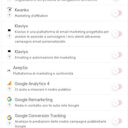
.
ell'impugnatura e la qualità delle cinghie. Una buona cinghia permette 
di quanto vi aiuti. Su più ore o più giorni, ogni grammo conta.
ottimale per la performance!
ort/robustezza
ali o molto tecnici
mette di mantenere l'
avambraccio a 90°
quando tenete il bastone in v
o adatto a terreni vari
ite, discese o al trasporto di uno zaino pesante
e alla leggera: una misura sbagliata avrà un effetto controproducente
r sfruttare appieno l'efficacia dei bastoni, questi devono rispettare un
do l'impugnatura del bastone nella mano e la punta a terra,
il vostro g
troppo corto; se è troppo chiuso, il bastone è troppo lungo.
ltezza in cm per 0,68
e otterrete la misura ideale per i vostri baston
te adattarne la
regolazione in base alla pendenza
. È infatti possibile
ora una volta, il vostro sentire è il miglior alleato!