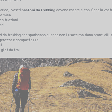
per il comfort
arico, i vostri
bastoni da trekking
devono essere al top. Sono la vos
nomica
e situazioni
ani
da trekking che spariscano quando non li usate ma siano pronti all'uso
ggerezza e compattezza
li
gilet da trail