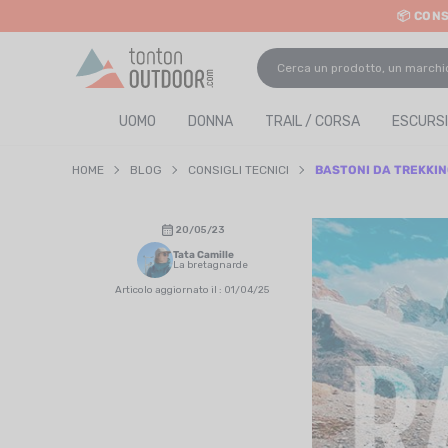
📦 CON
o content
UOMO
DONNA
TRAIL / CORSA
ESCURSI
HOME
BLOG
CONSIGLI TECNICI
BASTONI DA TREKKIN
20/05/23
Tata Camille
La bretagnarde
Articolo aggiornato il : 01/04/25