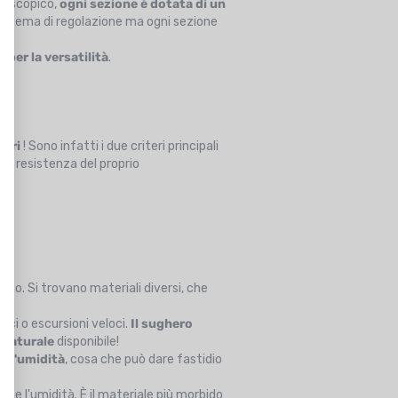
elescopico,
ogni sezione è dotata di un
 sistema di regolazione ma ogni sezione
 per la versatilità
.
geri
! Sono infatti i due criteri principali
la resistenza del proprio
no. Si trovano materiali diversi, che
nici o escursioni veloci.
Il sughero
 naturale
disponibile!
 l'umidità
, cosa che può dare fastidio
ne l'umidità. È il materiale più morbido