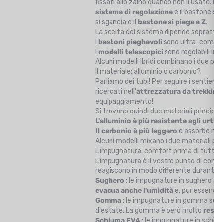
fissati allo zaino quando non li usate. I
sistema di regolazione
e il bastone si
si sgancia e il
bastone si piega a Z
.
La scelta del sistema dipende soprattut
I
bastoni pieghevoli
sono ultra-compatti
I
modelli telescopici
sono regolabili in 
Alcuni modelli ibridi combinano i due per
Il materiale: alluminio o carbonio?
Parliamo dei tubi! Per seguire i sentieri
ricercati nell'
attrezzatura da trekking
equipaggiamento!
Si trovano quindi due materiali principali
L'alluminio è più resistente agli urti
, 
Il carbonio è più leggero
e assorbe meg
Alcuni modelli mixano i due materiali 
L'impugnatura: comfort prima di tutto
L'impugnatura è il vostro punto di cont
reagiscono in modo differente durante lo 
Sughero
: le impugnature in sughero
as
evacua anche l'umidità
e, pur essendo 
Gomma
: le impugnature in gomma sono
d'estate. La gomma è però molto
resis
Schiuma EVA
: le impugnature in schi