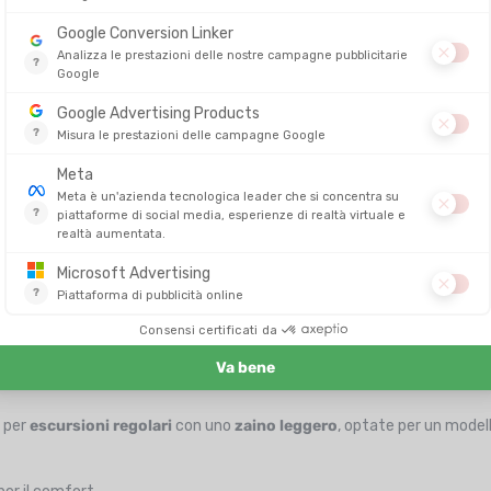
tti per le stesse avventure. A seconda della vostra disciplina e dei vost
 per
escursioni regolari
con uno
zaino leggero
, optate per un modell