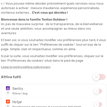
l bastone a 3 sezioni può essere
telescopico o pieghevole
. Quando è t
 richiude su se stesso. Quando è pieghevole, il bastone non prevede un
to dalla vostra pratica.
Pieghevole per la compattezza
,
telescopico
, perfetti per trail o fast hiking
altezza, pratici per adattarsi a terreni diversi
 il massimo della versatilità
 nelle vostre avventure, i bastoni devono essere
robusti ma anche leg
: anche se ogni grammo conta, è essenziale poter fare affidamento sul
 per i
tubi dei bastoni da trekking
:
ideale per escursioni impegnative
lio le vibrazioni
per un compromesso rigidità/leggerezza
atto con il bastone. Deve essere confortevole, anche dopo ore di cammi
sforzo. I principali sono:
sorbono meglio gli urti
rispetto ad altri materiali, utile su terreni tec
un po' più pesante, offre grande morbidezza! Infine è l'unico
materiale
 le più
economiche
. Sono abbastanza confortevoli ma
non evacuano
tente
.
uma sono
molto confortevoli e leggere
. Sono morbide e smaltiscono be