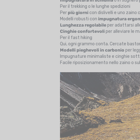
Impugnatura in schiuma
o in sughero 
Per il trekking o le lunghe spedizioni
Per
più giorni
con dislivelli e uno zaino c
Modelli robusti con
impugnatura ergo
Lunghezza regolabile
per adattarsi all
Cinghie confortevoli
per alleviare le m
Per il fast hiking
Qui, ogni grammo conta. Cercate bastoni 
Modelli pieghevoli in carbonio
per le
Impugnature minimaliste e cinghie sotti
Facile riposizionamento nello zaino o sul 