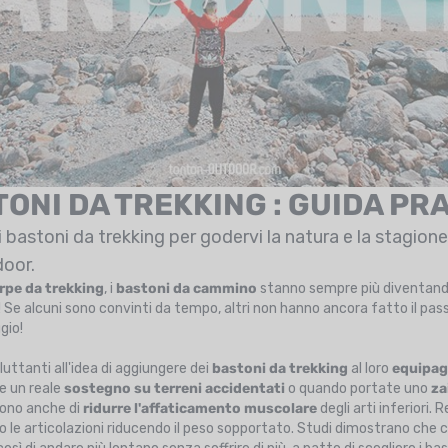
ONI DA TREKKING : GUIDA PR
i bastoni da trekking per godervi la natura e la stagione
oor.
rpe da trekking
, i
bastoni da cammino
stanno sempre più diventand
 Se alcuni sono convinti da tempo, altri non hanno ancora fatto il pas
gio!
luttanti all'idea di aggiungere dei
bastoni da trekking
al loro
equipag
re un reale
sostegno su terreni accidentati
o quando portate uno
za
tono anche di
ridurre l'affaticamento muscolare
degli arti inferiori. 
no le articolazioni riducendo il peso sopportato. Studi dimostrano che