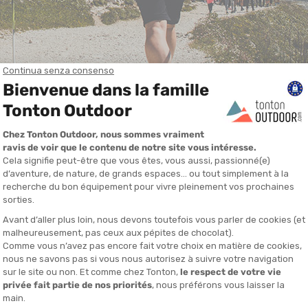
erare per scegliere bene
diverse parti, costruite in modo differente a seconda del tipo di bast
vediamo i criteri per scegliere i giusti
bastoni da cammino
. Ogni dett
pezzo non regolabile, 3 sezioni, pieghevole o telescopico
.
bo e
non è regolabile
.
ue tubi
.
Sono
regolabili in lunghezza
e quindi integrano un sistema di
 tubi. È il
formato più adatto all'escursionismo
poiché i bastoni s