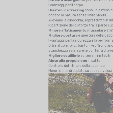
potenza delle gambe
, permettendovi co
I vantaggi per il corpo
I
bastoni da trekking
sono un'estension
godervi la natura senza finire sfiniti!
Alleviano le ginocchia, soprattutto in d
Ripartizione dello sforzo tra la parte sup
Minore affaticamento muscolare
a fi
Migliore postura
e apertura della gabb
I vantaggi per la sicurezza e la perfor
Oltre al comfort, i bastoni vi offrono a
stanchezza sale, sarete contenti di aver
Migliore equilibrio
su terreni instabili
Aiuto alla propulsione
in salita
Controllo del ritmo e della cadenza
Meno rischio di caduta su suoli scivolosi