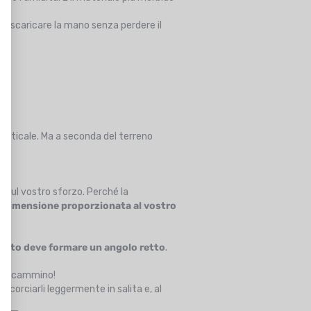
di scaricare la mano senza perdere il
erticale. Ma a seconda del terreno
 sul vostro sforzo. Perché la
a
dimensione proporzionata al vostro
omito deve formare un angolo retto
.
i da cammino!
 accorciarli leggermente in salita e, al