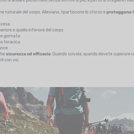
sì di andare più lontano senza soffrire di più, a patto di scegliere i bas
e naturale del corpo. Alleviano, ripartiscono lo sforzo e
proteggono le
iscesa
eriore e quella inferiore del corpo
ne giornata
ia toracica
mance
nche
sicurezza ed efficacia
. Quando scivola, quando dovete superare u
li con voi.