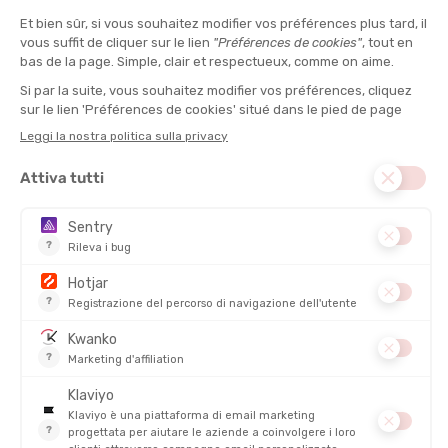
rullare
, anche a bassa velocità. Siamo chiaramente nell’universo
Hoka, ma con
più reattività, più dinamismo
.
Test sul terreno: una scarpa da endurance per terreni
impegnativi
In salita: propulsione fluida e regolare
Grazie alla piastra in carbonio, la Mafate X favorisce
una spinta
efficace in salita
, soprattutto nelle lunghe ascese scorrevoli. La
transizione è netta, con un vero risparmio muscolare chilometro
dopo chilometro. Una
vera scarpa da trail in carbonio
che farà
parlare di sé nel mondo del trail running.
Su pendenze più tecniche, il grip Vibram è straordinario.
La suola
aggrappa anche su terreno umido
, e la rigidità della scarpa
consente un’appoggio sicuro e preciso.
Sulle creste e i sentieri tecnici
Nonostante il suo volume, la Mafate X
rimane
sorprendentemente stabile
. L’appoggio allargato, combinato
con la rigidità della piastra, impedisce torsioni indesiderate. Le
discese veloci si affrontano senza timori:
l’ammortizzazione
assorbe gli urti
, la struttura protegge il piede e i tacchetti
fanno il resto.
Si percepisce che questa scarpa da trail è stata pensata per
l’ultra-trail impegnativo, senza però penalizzare la rilanciata