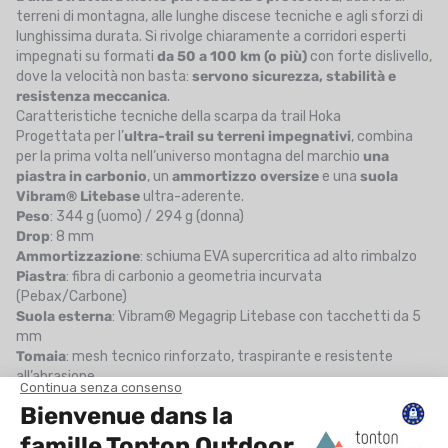
terreni di montagna, alle lunghe discese tecniche e agli sforzi di
lunghissima durata. Si rivolge chiaramente a corridori esperti
impegnati su formati
da 50 a 100 km (o più)
con forte dislivello,
dove la velocità non basta:
servono sicurezza, stabilità e
resistenza meccanica
.
Caratteristiche tecniche della scarpa da trail Hoka
Progettata per l’
ultra-trail su terreni impegnativi
, combina
per la prima volta nell’universo montagna del marchio
una
piastra in carbonio
, un
ammortizzo oversize
e una
suola
Vibram® Litebase
ultra-aderente.
Peso
: 344 g (uomo) / 294 g (donna)
Drop
: 8 mm
Ammortizzazione
: schiuma EVA supercritica ad alto rimbalzo
Piastra
: fibra di carbonio a geometria incurvata
(Pebax/Carbone)
Suola esterna
: Vibram® Megagrip Litebase con tacchetti da 5
mm
Tomaia
: mesh tecnico rinforzato, traspirante e resistente
all’abrasione
Prezzo
: 225€