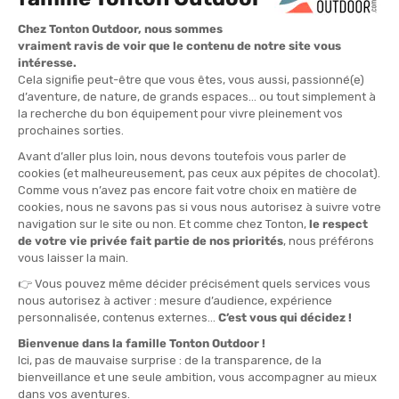
Primi passi: il DNA Hoka al servizio della performance tecnica
Fin dal primo calzo, la
Mafate X si distingue per il suo volume
di ammortizzazione impressionante
, senza però dare
sensazione di pesantezza. La calzata è piuttosto avvolgente al
mesopiede con una bella libertà nella parte anteriore. La
rigidità
longitudinale è percepibile
, segnalando una falcata propulsiva
e strutturata.
Il rocker pronunciato (forma incurvata della suola)
invita a