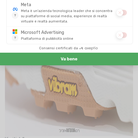
I punti di forza della Hoka Mafate X
Comfort eccezionale
, anche dopo diverse ore
Stabilità rassicurante
, anche su terreno accidentato
Aderenza Vibram
al top su tutte le superfici
Piastra in carbonio efficace ma tollerante
Buona traspirabilità
della tomaia, anche con caldo