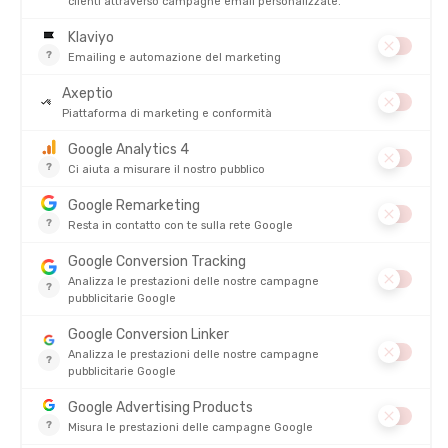
sulle tratte scorrevoli.
Sulle lunghe distanze
È sui formati da 30 a 80 km che la Mafate X dà il meglio.
Limita
l’affaticamento muscolare
, protegge efficacemente le
articolazioni e permette di mantenere un buon ritmo senza
sovraccaricare gli appoggi.