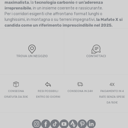
maximalista
, la
tecnologia carbonio
e
un’aderenza
irreprensibile
, in un insieme coerente e rassicurante.
Per i corridori esigenti che affrontano format lunghi o
lunghissimi, in montagna o su terreni impegnativi,
la Mafate X si
candida come un riferimento imprescindibile nel 2025.
TROVA UN NEGOZIO
CONTATTACI
4X
CONSEGNA
RESI POSSIBILI
CONSEGNA IN 24H
PAGAMENTO IN 4
GRATUITA DA 30€
ENTRO 30 GIORNI
RATE SENZA SPESE
DA 150€