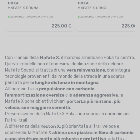
HOKA
HOKA
MAFATE X DONNA
MAFATE X UOMO
DISPONIBILE - SPEDITO IN 24/48 ORE
DISPONIBILE - SPEDITO IN 24/48 ORE
225,00 €
225,00 
Con il lancio della
Mafate X
, il marchio americano Hoka fa centro.
Questo modello non è l’ennesima declinazione della celebre
Mafate Speed: si tratta di una
vera reinvenzione
, che integra
tecnologie provenienti dal mondo della strada in una scarpa
pensata per
le lunghe distanze in montagna
.
All’incrocio tra la
propulsione con carbonio
,
l’
ammortizzazione oversize
e la
aderenza aggressiva
, la
Mafate X pone obiettivi chiari:
portarLa più lontano, più
veloce, con maggiore serenità
.
Presentazione della Mafate X Hoka: una scarpa in carbonio per
l'ultra-trail
A differenza della
Tecton X
, più orientata al trail veloce e
scorrevole, la Mafate X
abbina una piastra in fibra di carbonio
a una struttura molto più robusta e protettiva
, adatta ai