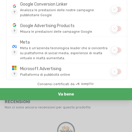
ORCA
ORCA
TUTA APEX FLOAT V2 UOMO
MUTA APEX FLOAT DONNA
DISPONIBILE - SPEDITO IN 24/48 ORE
DISPONIBILE - SPEDITO IN 24/48 ORE
569,00 €
569,00
-10%
-10%
511,90 €
511,90 
RECENSIONI
Non ci sono ancora recensioni per questo prodotto