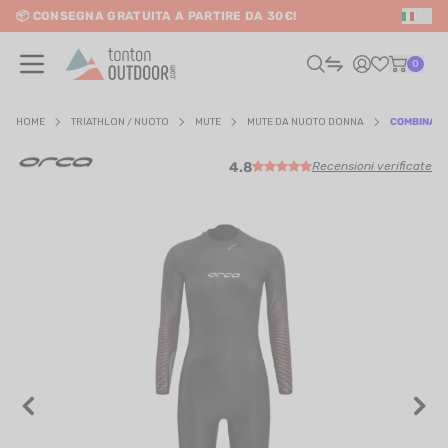
📦 CONSEGNA GRATUITA A PARTIRE DA 30€!
IT
o content
0
HOME
TRIATHLON / NUOTO
MUTE
MUTE DA NUOTO DONNA
COMBINAZI
4.8
Recensioni verificate
UOMO
DONNA
RAIL / CORSA
SCURSIONISMO / VIAGGIO
RIATHLON / NUOTO
LTRI SPORT
ELETTRONICA