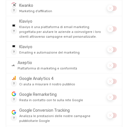
FLESSIBILITÀ
GALLEGGIABILITÀ
A CHI SI RIVOLGE QUESTA COMBINAZIONE APEX FLOAT
V2 DONNA?
COME COLLOCARE QUESTA MUTA NELLA TUA SCELTA?
IL NOSTRO PARERE SULLA COMBINAZIONE APEX FLOAT
V2
FAQ
DETTAGLI
PRODOTTI SIMILI
SALDI
SALDI