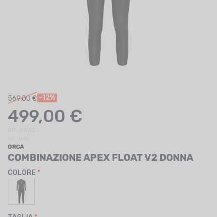
UTRIZIONE
MARCHI
SALDI
CARTA REGALO
IL MIO CARRELLO
-12%
569,00 €
499,00 €
I MIEI PREFERITI
RIF. SN53
IL BLOG DEI TONTONS
RIF. SN53
ORCA
CONTATTO
COMBINAZIONE APEX FLOAT V2 DONNA
COLORE