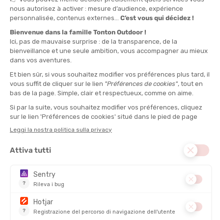
IL PARERE DI TATA CHRYSTÈLE
“Pratichi il triathlon su lunga distanza e le tue gambe
tendono ad affondare verso la fine dello sforzo. Questa
muta ti offre il sostegno necessario per mantenere una
posizione idrodinamica e preservare così le forze per il
resto della gara. Non adatta alle nuotatrici molto
tecniche che cercano soprattutto una sensazione
massima a livello delle braccia senza alcun appoggio
supplementare.“
MANICHE :
Maniche lunghe
LIVELLO :
Principiante, Intermedio
DISCIPLINA :
Triathlon
TIPO :
Muta
NEOPRENE :
Sì
PROTEZIONE UV :
Sì