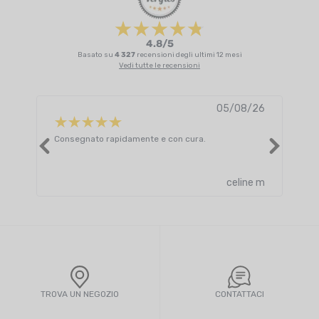
4.8/5
Basato su
4 327
recensioni degli ultimi 12 mesi
Vedi tutte le recensioni
05/08/26
Consegnato rapidamente e con cura.
Supe
dell
Leggi
celine m
TROVA UN NEGOZIO
CONTATTACI