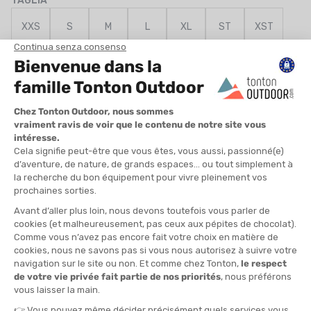
TAGLIA
XXS
S
M
L
XL
ST
XST
QUANTITÀ
-
>> CLICK & COLLECT
Vedi le scorte del negozio
DISPONIBILE!
CONSEGNA GRATUITA
CASHBACK
Spedito in 24/48 ore
Da 30 € di acquisto
Guadagna
24,95 €
con
questo acquisto!
» DA ABBINARE A
ORCA
BONNET NEOPRENE SWIM CAP THERMAL
39,90 €
VEDI IL PRODOTTO