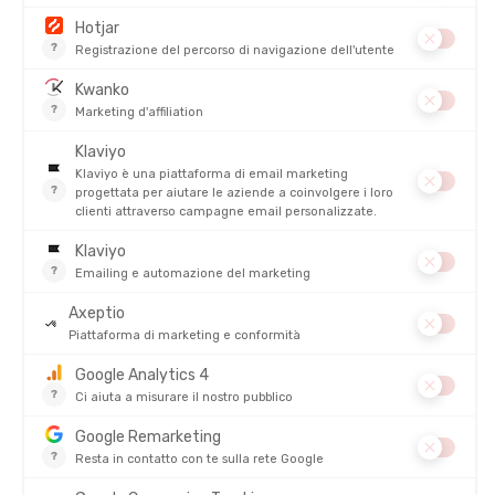
PRODOTTI SIMILI
NIKWAX
NIKWAX
DETERSIVO TECH WASH IN BUSTINA
LESSIVE BASE WASH
100ML
DISPONIBILE - SPEDITO IN 24/48 ORE
DISPONIBILE - SPEDITO IN 24/48 ORE
4,50 €
9,00 