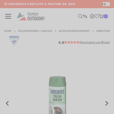
📦 CONSEGNA GRATUITA A PARTIRE DA 30€!
IT
o content
0
HOME
ESCURSIONISMO / VIAGGIO
ALTRI EQUIPAGGIAMENTI
MANUTENZION
4.8
Recensioni verificate
UOMO
DONNA
RAIL / CORSA
SCURSIONISMO / VIAGGIO
RIATHLON / NUOTO
LTRI SPORT
ELETTRONICA