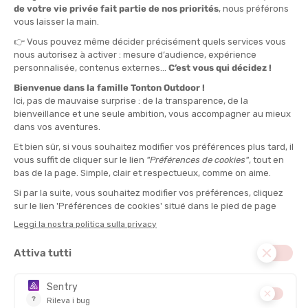
300
QUANTITÀ
-
>> CLICK & COLLECT
Vedi le scorte del negozio
DISPONIBILE!
CONSEGNA GRATUITA
CASHBACK
Spedito in 24/48 ore
Da 30 € di acquisto
Guadagna
0,55 €
con
questo acquisto!
TIPO :
Prodotti per la manutenzione
COMPOSIZIONE :
Senza composti organici volatili (COV), Senza solventi
nocivi, Senza fluorocarburi
DESCRIZIONE DEL PRODOTTO: LESSIVE TECH WASH