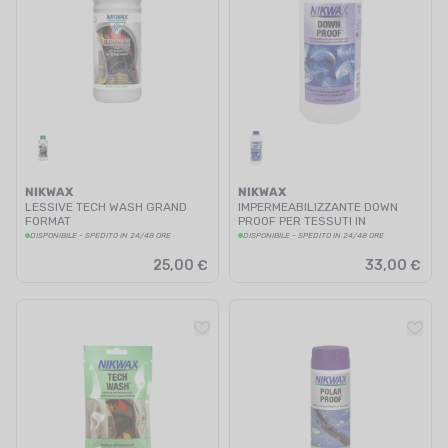
NIKWAX
NIKWAX
LESSIVE TECH WASH GRAND
IMPERMEABILIZZANTE DOWN
FORMAT
PROOF PER TESSUTI IN
PIUMA/PIUMINO 1L
DISPONIBILE - SPEDITO IN 24/48 ORE
DISPONIBILE - SPEDITO IN 24/48 ORE
25,00 €
33,00 €