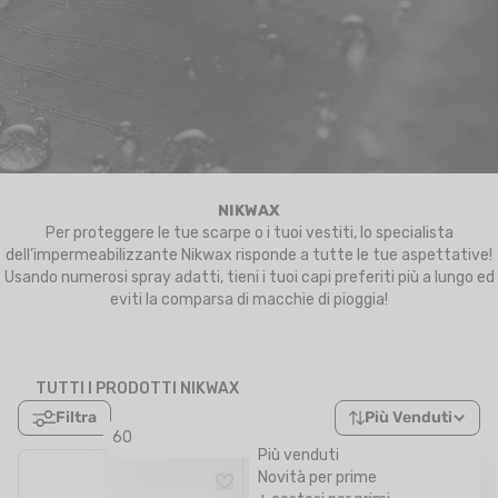
UTRIZIONE
MARCHI
SALDI
CARTA REGALO
IL MIO CARRELLO
NIKWAX
Per proteggere le tue scarpe o i tuoi vestiti, lo specialista
dell’impermeabilizzante Nikwax risponde a tutte le tue aspettative!
I MIEI PREFERITI
Usando numerosi spray adatti, tieni i tuoi capi preferiti più a lungo ed
eviti la comparsa di macchie di pioggia!
IL BLOG DEI TONTONS
CONTATTO
TUTTI I PRODOTTI NIKWAX
Filtra
Più Venduti
60
Più venduti
Novità per prime