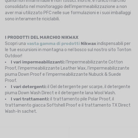
quindi non infiammabili e non tossici. Inoltre, è l’unico marchio
consolidato nel monitoraggio dell’impermeabilizzazione a non
aver mai utilizzato PFC nelle sue formulazioni e i suoi imballaggi
sono interamente riciclabili.
I PRODOTTI DEL MARCHIO NIKWAX
Scopri una
vasta gamma di prodotti
Nikwax
indispensabili per
le tue escursioni in montagna o nel bosco sul nostro sito Tonton
Outdoor!
I vari impermeabilizzanti:
l’Impermeabilizzante Cotton
Proof, l’impermeabilizzante Leather Wax, l’impermeabilizzante
piuma Down Proof e l’impermeabilizzante Nubuck & Suede
Proof.
I vari detergenti:
il Gel detergente per scarpe, il detergente
piuma Down Wash Direct e il detergente lana Wool Wash.
I vari trattamenti:
il trattamento pile Polar Proof, il
trattamento giacca Softshell Proof e il trattamento TX Direct
Wash-In sachet.