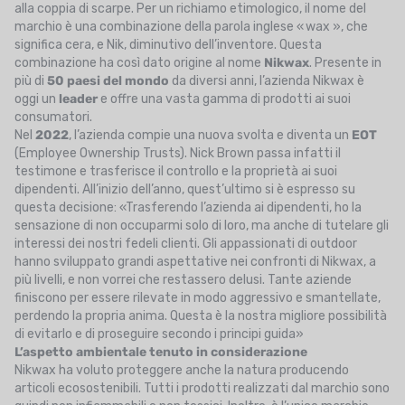
alla coppia di scarpe. Per un richiamo etimologico, il nome del
marchio è una combinazione della parola inglese « wax », che
significa cera, e Nik, diminutivo dell’inventore. Questa
combinazione ha così dato origine al nome
Nikwax
. Presente in
più di
50 paesi del mondo
da diversi anni, l’azienda Nikwax è
oggi un
leader
e offre una vasta gamma di prodotti ai suoi
consumatori.
Nel
2022
, l’azienda compie una nuova svolta e diventa un
EOT
(Employee Ownership Trusts). Nick Brown passa infatti il
testimone e trasferisce il controllo e la proprietà ai suoi
dipendenti. All’inizio dell’anno, quest’ultimo si è espresso su
questa decisione: «Trasferendo l’azienda ai dipendenti, ho la
sensazione di non occuparmi solo di loro, ma anche di tutelare gli
interessi dei nostri fedeli clienti. Gli appassionati di outdoor
hanno sviluppato grandi aspettative nei confronti di Nikwax, a
più livelli, e non vorrei che restassero delusi. Tante aziende
finiscono per essere rilevate in modo aggressivo e smantellate,
perdendo la propria anima. Questa è la nostra migliore possibilità
di evitarlo e di proseguire secondo i principi guida»
L’aspetto ambientale tenuto in considerazione
Nikwax ha voluto proteggere anche la natura producendo
articoli ecosostenibili. Tutti i prodotti realizzati dal marchio sono