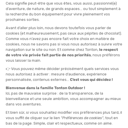
NIKWAX
NIKWAX
SPRAY STAIN SCRUB
IMPERMEABILIZZANTE E
AMMORBIDENTE PER PELLE
DISPONIBILE - SPEDITO IN 24/48 ORE
DISPONIBILE - SPEDITO IN 24/48 ORE
12,00 €
14,00 €