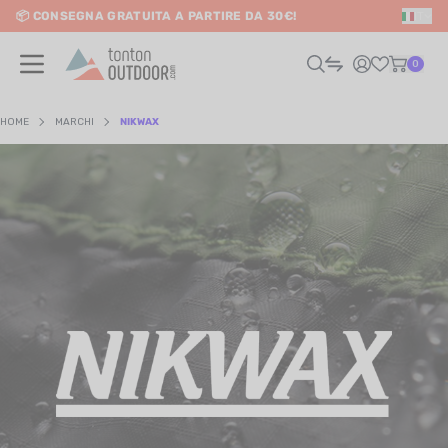
📦 CONSEGNA GRATUITA A PARTIRE DA 30€!
IT
o content
0
HOME
MARCHI
NIKWAX
UOMO
DONNA
RAIL / CORSA
SCURSIONISMO / VIAGGIO
RIATHLON / NUOTO
LTRI SPORT
ELETTRONICA