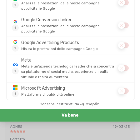
MEINDL
MEINDL
OHIO 2 GTX DONNA
TOP TRAIL LOW GTX DONNA
DISPONIBILE - SPEDITO IN 24/48 ORE
DISPONIBILE - SPEDITO IN 24/48 ORE
244,00 €
208,00 
RECENSIONI
Su
LITE TRAIL GTX DONNA
5/5
(2 recensioni)
5
4
3
2
1
MARIE-HÉLÈNE
19/03/25
Non ancora testato: semplicemente provato.
AGNES
19/03/25
Perfetto