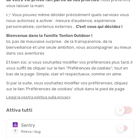
STABILITÀ
SOSTEGNO
DESCRIZIONE DEL PRODOTTO: LITE TRAIL GTX DONNA
CONFRONTA LITE TRAIL GTX DONNA
MEINDL
LITE TRAIL GTX DONNA
MEINDL
OHIO 2 GTX DONNA
PREZZO
208,00 €
COMFORT
PREZZO
244,00 €
STABILITÀ
COMFORT
SOSTEGNO