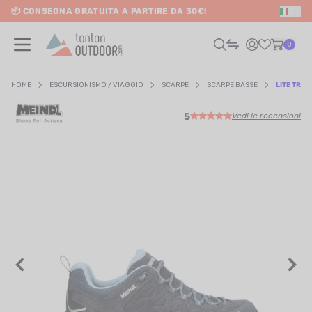
📦 CONSEGNA GRATUITA A PARTIRE DA 30€!
IT
o content
0
HOME
ESCURSIONISMO / VIAGGIO
SCARPE
SCARPE BASSE
LITE TRAI
5
Vedi le recensioni
UOMO
DONNA
RAIL / CORSA
SCURSIONISMO / VIAGGIO
RIATHLON / NUOTO
LTRI SPORT
ELETTRONICA