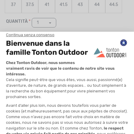
37
37.5
41
41.5
43
44
44.5
QUANTITÀ
-
>> CLICK & COLLECT
Vedi le scorte del negozio
DISPONIBILE!
CONSEGNA GRATUITA
CASHBACK
Spedito in 24/48 ore
Da 30 € di acquisto
Guadagna
10,40 €
con
questo acquisto!
TIPO :
Tomaia bassa
TERRENO :
Sentieri scorrevoli
CALZATA :
Ampio, Neutro
PESO (PER SCARPA) :
300 g
COMFORT