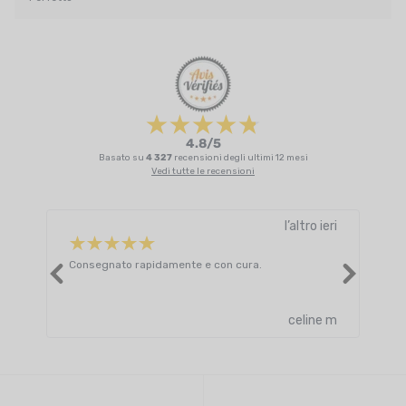
4.8/5
Basato su
4 327
recensioni degli ultimi 12 mesi
Vedi tutte le recensioni
l’altro ieri
Consegnato rapidamente e con cura.
Supe
dell
Leggi
celine m