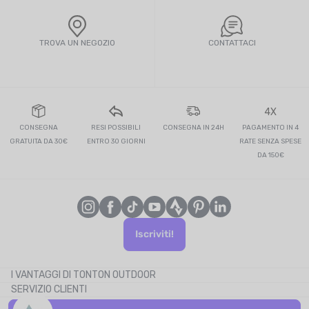
TROVA UN NEGOZIO
CONTATTACI
4X
CONSEGNA
RESI POSSIBILI
CONSEGNA IN 24H
PAGAMENTO IN 4
GRATUITA DA 30€
ENTRO 30 GIORNI
RATE SENZA SPESE
DA 150€
Iscriviti!
I VANTAGGI DI TONTON OUTDOOR
SERVIZIO CLIENTI
Il blog
CHI SIAMO