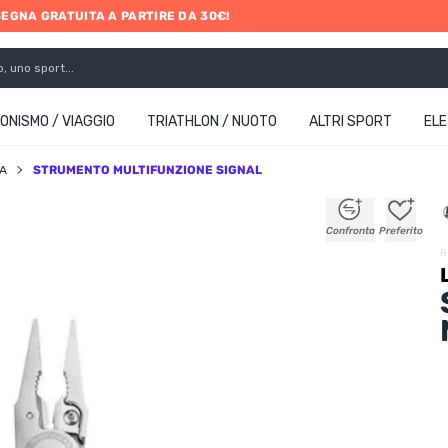
SEGNA GRATUITA A PARTIRE DA 30€!
ONISMO / VIAGGIO
TRIATHLON / NUOTO
ALTRI SPORT
EL
IA
STRUMENTO MULTIFUNZIONE SIGNAL
+
+
+
+
Confronta
Preferito
R