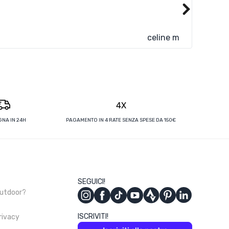
Super si
Leggi di p
celine m
4X
NA IN 24H
PAGAMENTO IN 4 RATE SENZA SPESE DA 150€
SEGUICI!
Outdoor?
ISCRIVITI!
privacy