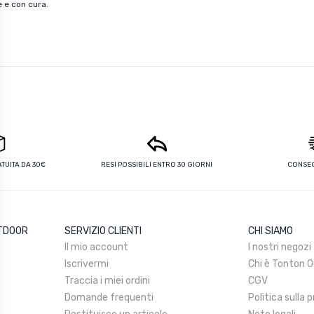
e con cura.
UITA DA 30€
RESI POSSIBILI ENTRO 30 GIORNI
CONSEG
UTDOOR
SERVIZIO CLIENTI
CHI SIAMO
Il mio account
I nostri negozi
Iscrivermi
Chi è Tonton 
Traccia i miei ordini
CGV
Domande frequenti
Politica sulla 