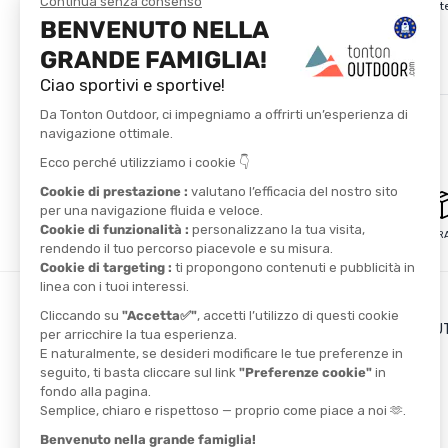
Consegnato rapidamente 
4.8/5
Basato su
4 327
recensioni degli ultimi 12
mesi
Vedi tutte le recensioni
PAGAMENTO SICURO
CONSEGNA GRAT
I VANTAGGI DI TONTON O
Il blog
Il cashback
TROVA UN NEGOZIO
I codici promozionali
CONTATTACI
I NOSTRI PARTNER